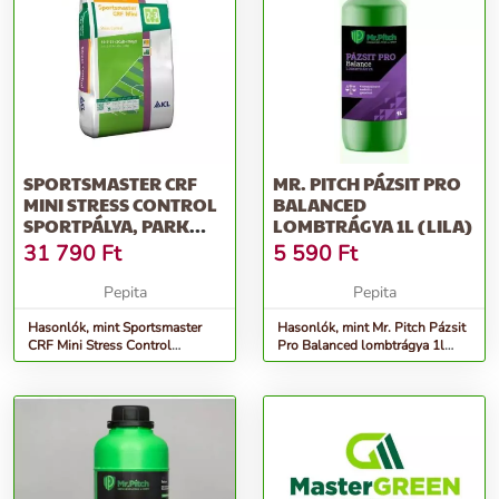
SPORTSMASTER CRF
MR. PITCH PÁZSIT PRO
MINI STRESS CONTROL
BALANCED
SPORTPÁLYA, PARK
LOMBTRÁGYA 1L (LILA)
MŰTRÁGYA
31 790
Ft
5 590
Ft
Pepita
Pepita
Hasonlók, mint Sportsmaster
Hasonlók, mint Mr. Pitch Pázsit
CRF Mini Stress Control
Pro Balanced lombtrágya 1l
Sportpálya, park műtrágya
(lila)