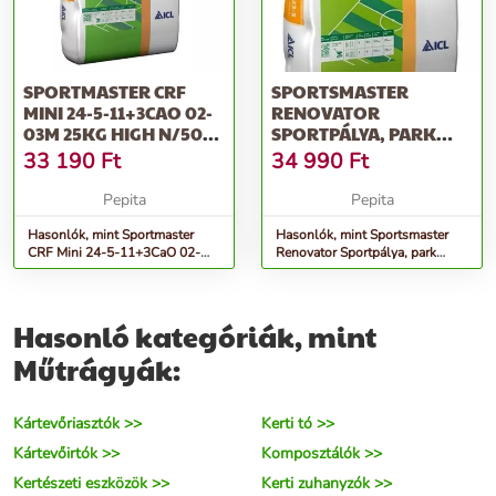
SPORTMASTER CRF
SPORTSMASTER
MINI 24-5-11+3CAO 02-
RENOVATOR
03M 25KG HIGH N/50
SPORTPÁLYA, PARK
DB -PAL.
MŰTRÁGYA 25KG
33 190
Ft
34 990
Ft
Pepita
Pepita
Hasonlók, mint Sportmaster
Hasonlók, mint Sportsmaster
CRF Mini 24-5-11+3CaO 02-
Renovator Sportpálya, park
03M 25kg High N/50 db -pal.
műtrágya 25kg
Hasonló kategóriák, mint
Műtrágyák:
Kártevőriasztók >>
Kerti tó >>
Kártevőirtók >>
Komposztálók >>
Kertészeti eszközök >>
Kerti zuhanyzók >>