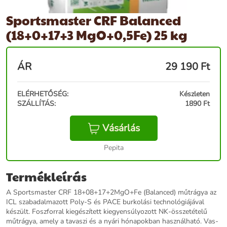
Sportsmaster CRF Balanced
(18+0+17+3 MgO+0,5Fe) 25 kg
ÁR
29 190
Ft
ELÉRHETŐSÉG:
Készleten
SZÁLLÍTÁS:
1890 Ft
Vásárlás
Pepita
Termékleírás
A Sportsmaster CRF 18+08+17+2MgO+Fe (Balanced) műtrágya az
ICL szabadalmazott Poly-S és PACE burkolási technológiájával
készült. Foszforral kiegészített kiegyensúlyozott NK-összetételű
műtrágya, amely a tavaszi és a nyári hónapokban használható. Vas-