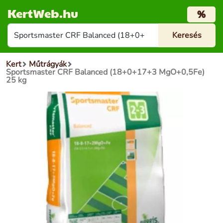
KertWeb.hu
%
Kert
Műtrágyák
Sportsmaster CRF Balanced (18+0+17+3 MgO+0,5Fe)
25 kg