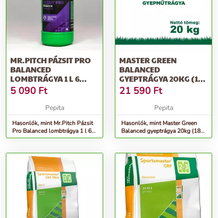
MR.PITCH PÁZSIT PRO
MASTER GREEN
BALANCED
BALANCED
LOMBTRÁGYA 1 L 6
GYEPTRÁGYA 20KG (18-
DB/KART.
05-18+2MGO+S+ZN) 2-3
5 090
Ft
21 590
Ft
HÓNAP
Pepita
Pepita
Hasonlók, mint Mr.Pitch Pázsit
Hasonlók, mint Master Green
Pro Balanced lombtrágya 1 l 6
Balanced gyeptrágya 20kg (18-
db/kart.
05-18+2MgO+S+Zn) 2-3 hónap