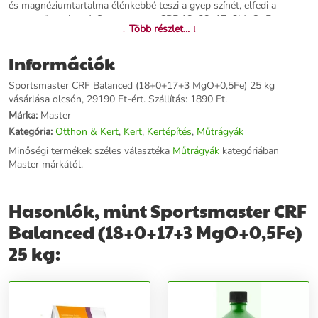
és magnéziumtartalma élénkebbé teszi a gyep színét, elfedi a
stressztüneteket. A Sportsmaster CRF 18+08+17+2MgO+Fe
↓ Több részlet... ↓
(Balanced) 2 – 3 hónapos hatástartamú granulált összetett
műtrágya az egyenletes fejlődés érdekében.&nbsp;
Információk
További információk>>
Sportsmaster CRF Balanced (18+0+17+3 MgO+0,5Fe) 25 kg
vásárlása olcsón, 29190 Ft-ért. Szállítás: 1890 Ft.
Márka:
Master
Kategória:
Otthon & Kert
,
Kert
,
Kertépítés
,
Műtrágyák
Minőségi termékek széles választéka
Műtrágyák
kategóriában
Master márkától.
Hasonlók, mint Sportsmaster CRF
Balanced (18+0+17+3 MgO+0,5Fe)
25 kg: