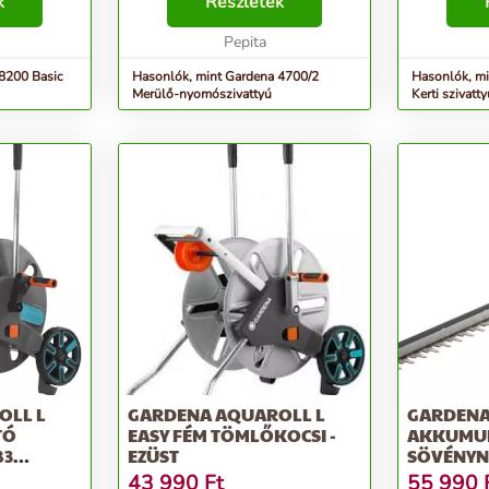
y
k
vízellátásából A GARDENA
Részletek
teljesítmén
lektromos
Merülő-nyomószivattyú 4700/2
energiafogy
a víz ...
vízszivattyúzásra született kerti...
Pepita
üzembe hely
8200 Basic
Hasonlók, mint Gardena 4700/2
Hasonlók, mi
Merülő-nyomószivattyú
Kerti szivatt
OLL L
GARDENA AQUAROLL L
GARDENA 
TÓ
EASY FÉM TÖMLŐKOCSI -
AKKUMU
83
EZÜST
SÖVÉNYNY
E
43 990
Ft
55 990