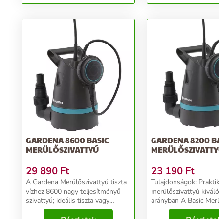
GARDENA 8600 BASIC
GARDENA 8200 B
MERÜLŐSZIVATTYÚ
MERÜLŐSZIVATT
29 890
Ft
23 190
Ft
A Gardena Merülőszivattyú tiszta
Tulajdonságok: Praktikus
vízhez 8600 nagy teljesítményű
merülőszivattyú kiváló
szivattyú; ideális tiszta vagy
arányban A Basic Merü
enyhén szennyezett (maximum 5
tiszta vízhez 8200 nag