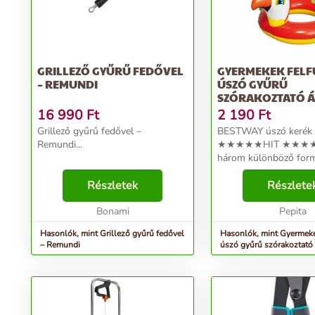
GRILLEZŐ GYŰRŰ FEDŐVEL
GYERMEKEK FELF
– REMUNDI
ÚSZÓ GYŰRŰ
SZÓRAKOZTATÓ 
BESTWAY 36128 B
16 990
Ft
2 190
Ft
Grillező gyűrű fedővel –
BESTWAY úszó kerék
Remundi...
★★★★★HIT ★★★★★
három különböző for
választható ★ Erős P
Részletek
készült, amely ellenáll
Részlete
víznek és a napnak. ★
Bonami
boldog állatokra hason
Pepita
arra ösztön...
Hasonlók, mint Grillező gyűrű fedővel
Hasonlók, mint Gyermeke
– Remundi
úszó gyűrű szórakoztató 
bestway 36128 bálna