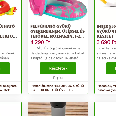
ÚJHATÓ
FELFÚJHATÓ GYŰRŰ
INTEX 55
GYEREKEKNEK, ÜLÉSSEL ÉS
GYŰRŰ 4
ÁLLATOK
TETŐVEL, RÓZSASZÍN, 1-2...
KÉSZLET
ÁLNA
4 290
Ft
3 690
F
LEÍRÁS Úszógyűrű gyerekeknek.
Hozd fel a 
 Kerék
Baldachinja van , ami védi a babát
színes halac
mában
a naptól (a baldachin levehető). A
halacska gy
VC-ből
lábnyílásokkal ellátott ülés
műanyagból 
 a sós
k
kényelmes úszást biztosít. 1-2
Részletek
zöld és kék 
 Alakjával
éves gyermekek számára készült .
tartalmaz, 
lít, amelyek
A m...
Pepita
lesüllyedni 
k felfújható
Hasonlók, mint FELFÚJHATÓ GYŰRŰ
Hasonlók, mi
állatok
GYEREKEKNEK, ÜLÉSSEL ÉS
halacska gyű
TETŐVEL, RÓZSASZÍN, 1-2...