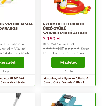
507 VÍZI HALACSKA
GYERMEK FELFÚJHATÓ
 DARABOS
ÚSZÓ GYŰRŰ
SZÓRAKOZTATÓ ÁLLATOK
BESTWAY 36128 PAPAGÁJ
t
2 190
Ft
medence aljáról a
BESTWAY úszó kerék
skákat! A Vízalatti
★★★★★HIT ★★★★★ Kerék
űrű 4 darabos készlet
három különböző formában
készült piros, sárga,
választható ★ Erős PVC-ből
hal karikákat
Részletek
készült, amely ellenáll a sós
Részletek
amik képesek
víznek és a napnak. ★ Alakjával
a medence a...
Pepita
boldog állatokra hasonlít, amelyek
Pepita
arra ösztön...
nt Intex 55507 Vízi
Hasonlók, mint Gyermek felfújható
rű 4 darabos készlet
úszó gyűrű szórakoztató állatok
bestway 36128 papagáj