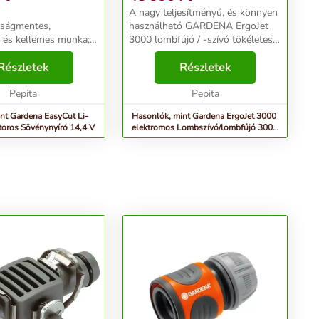
A nagy teljesítményű, és könnyen
tságmentes,
használható GARDENA ErgoJet
 és kellemes munka; a
3000 lombfújó / -szívó tökéletes a
 az ergonómikus alakú
falevelek fújásához, szívásához és
 köszönhetően jól
Részletek
aprításához, hogy kertje rendezett
Részletek
timális vágási
legyen. A szívó- és fújó funkció k...
A kések ellenkező
Pepita
Pepita
sa leh...
nt Gardena EasyCut Li-
Hasonlók, mint Gardena ErgoJet 3000
oros Sövénynyíró 14,4 V
elektromos Lombszívó/lombfújó 3000
W, Fekete-kék