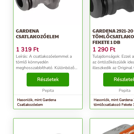
GARDENA
GARDENA 2921-20
CSATLAKOZÓELEM
TÖMLŐCSATLAK
FEKETE 1 DB
1 319
Ft
1 290
Ft
Leírás: A csatlakozóelemmel a
Tulajdonságok: Ezzel az adapterrel
tömlő könnyedén
az öntözőkészülék ide
meghosszabbítható. Különböző
illeszkedik az Origin
átmérők, például 19 mm-es (3/4")
Systemhez: egyszerűe
és 13 mm-es (1/2") tömlő közötti
Részletek
GARDENA Készülékel
Részlete
átmenet is megvalósítható a
belső menettel rendel
segítségével....
Pepita
öntözőeszközre, és má.
Pepita
Hasonlók, mint Gardena
Hasonlók, mint Gardena
Csatlakozóelem
tömlőcsatlakozó Fekete 