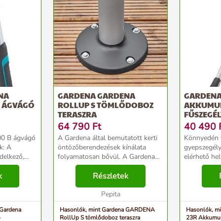
NA
GARDENA GARDENA
GARDENA SMALLCUT LI-2
B ÁGVÁGÓ
ROLLUP S TÖMLŐDOBOZ
AKKUMU
TERASZRA
FŰSZEGÉ
64 790
Ft
40 490
00 B ágvágó
A Gardena által bemutatott kerti
Könnyedén v
öntözőberendezések kínálata
gyepszegély
ndelkező,
folyamatosan bővül. A Gardena
elérhető he
 erős
RollUp S 18605-20 automata
Gardena Sm
ásához. A
k
teraszos tömlődob a kert,
Részletek
akkumulátor
600 B
erkélynövények, cserepek és
Használata 
os ...
virágágyások öntözése nélkül...
Pepita
mivel könnyű
 Gardena
Hasonlók, mint Gardena GARDENA
Hasonlók, mint Gar
ó
RollUp S tömlődoboz teraszra
23R Akkumul