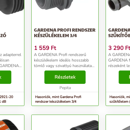
GARDENA PROFI RENDSZER
GARDENA
OZÓ
KÉSZÜLÉKELEM 3/4
SZŰKÍTŐE
1 559
Ft
3 290
F
A GARDENA Profi rendszerű
A GARDENA 
álisan
készülékelem ideális hosszabb
GARDENA M
al GARDENA
tömlő vagy szivattyú használata
részeként le
n csavard a
esetén. A belső menettel
vezetékcso 
emet a
k
rendelkező öntözőeszközök
Részletek
összekapcso
kező
csatlakoztathatók a segítségével a
szabadalmaz
..
Profi rendszerhez. 26,5 mm...
Pepita
gyorscsatla
köszön...
 2921-20
Hasonlók, mint Gardena Profi
Hasonlók, m
1 dB
rendszer készülékelem 3/4
szűkítőelem 