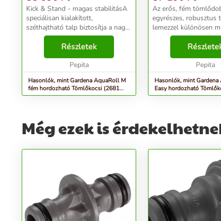
Kick & Stand - magas stabilitásA
Az erős, fém tömlődo
speciálisan kialakított,
egyrészes, robusztus 
széthajtható talp biztosítja a nagy
lemezzel különösen 
stabilitást. Ez megkönnyíti az
tartósságot és stabilitá
öntözést, mivel a tömlő kocsi is
Részletek
A speciálisan kialakíto
Részlete
ellenáll a tömlő húzásakor.Nagy
láb garantálja a maga
teherbír...
Pepita
stabilitást. Ez segít...
Pepita
Hasonlók, mint Gardena AquaRoll M
Hasonlók, mint Gardena
fém hordozható Tömlőkocsi (2681
Easy hordozható Tömlők
utódja) - ezüst
utódja) - szürke
Még ezek is érdekelhetne