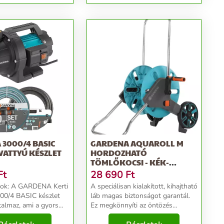
3000/4 BASIC
GARDENA AQUAROLL M
IVATTYÚ KÉSZLET
HORDOZHATÓ
TÖMLŐKOCSI - KÉK-
SZÜRKE
Ft
28 690
Ft
A Kerti
A speciálisan kialakított, kihajtható
000/4 BASIC készlet
láb magas biztonságot garantál.
talmaz, ami a gyors
Ez megkönnyíti az öntözés
táshoz és a nagy
feladatát, mivel a tömlő kocsi a