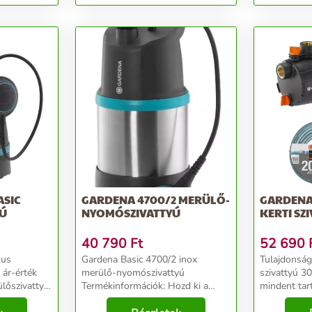
ASIC
GARDENA 4700/2 MERÜLŐ-
GARDENA 
YÚ
NYOMÓSZIVATTYÚ
KERTI SZ
40 790
Ft
52 690
Gardena Basic 4700/2 inox
Tulajdonságok: A GARDEN
 ár-érték
merülő-nyomószivattyú
szivattyú 3
lőszivattyú
Termékinformációk: Hozd ki a
mindent tar
y
maximumot a háztartás és a kert
csatlakozta