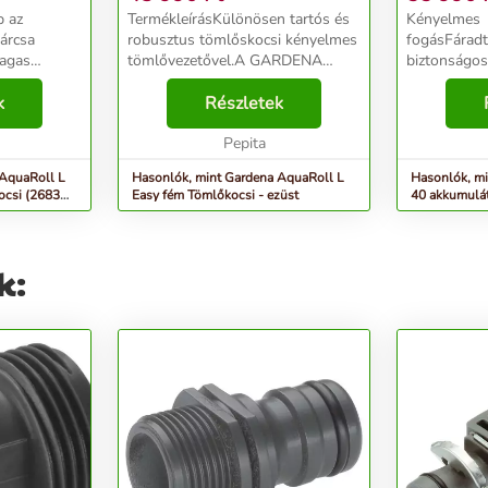
b az
TermékleírásKülönösen tartós és
Kényelmes
tárcsa
robusztus tömlőskocsi kényelmes
fogásFárad
magas
tömlővezetővel.A GARDENA
biztonságos
st biztosít.
AquaRoll L Easy fém tömlőskocsi
sövénynyíró
tt kihajtható
k
kiemelkedően tartós és robusztus,
Részletek
fogantyúnak
sfokú
még a legkomolyabb kerti
kézre áll.Op
igénybevétellel is e...
Pepita
eredmények
irányú mozgá
 AquaRoll L
Hasonlók, mint Gardena AquaRoll L
Hasonlók, mi
ocsi (2683
Easy fém Tömlőkocsi - ezüst
40 akkumulát
k: