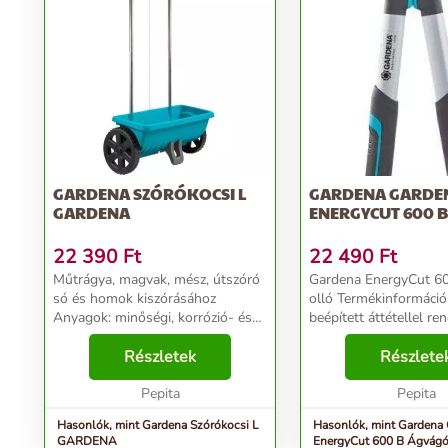
GARDENA SZÓRÓKOCSI L
GARDENA GARDE
GARDENA
ENERGYCUT 600 
22 390
Ft
22 490
Ft
Műtrágya, magvak, mész, útszóró
Gardena EnergyCut 6
só és homok kiszórásához
olló Termékinformációk: A
Anyagok: minőségi, korrózió- és
beépített áttétellel re
ütésálló műanyag, robusztus
praktikus ágvágó olló
alumínium tolókar, rozsdamentes
Részletek
szerszám friss fa vág
Részlete
acéldrót Hatókör/szórási
GARDENA EnergyCut 
szélesség: 45 cm Térfog...
Pepita
ágvágó olló hagyomány
Pepita
Hasonlók, mint Gardena Szórókocsi L
Hasonlók, mint Gardena
GARDENA
EnergyCut 600 B Ágvág