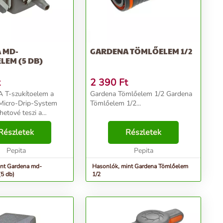
 MD-
GARDENA TÖMLŐELEM 1/2
LEM (5 DB)
t
2 390
Ft
T-szukítoelem a
Gardena Tömlőelem 1/2 Gardena
icro-Drip-System
Tömlőelem 1/2...
hetové teszi a
és az elosztócso
lását. A
Részletek
Részletek
tatott "Klikk és Kész"
kozási technológiának
Pepita
Pepita
int Gardena md-
Hasonlók, mint Gardena Tömlőelem
(5 db)
1/2