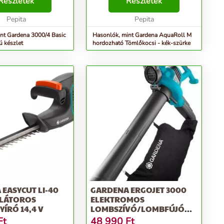
yű és alacsony
Részletek
tömlő meghúzása esetén is a
Részletek
asztású szivattyú
helyén marad. Az orsó belső
ezéséhez szü...
Pepita
oldalán lévő sz...
Pepita
nt Gardena 3000/4 Basic
Hasonlók, mint Gardena AquaRoll M
yú készlet
hordozható Tömlőkocsi - kék-szürke
EASYCUT LI-40
GARDENA ERGOJET 3000
LÁTOROS
ELEKTROMOS
ÍRÓ 14,4 V
LOMBSZÍVÓ/LOMBFÚJÓ
3000 W, FEKETE-KÉK
Ft
48 990
Ft