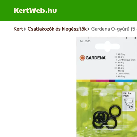
KertWeb.hu
Kert
Csatlakozók és kiegészítők
Gardena O-gyűrű (5 