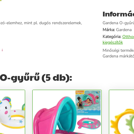
Informá
zó-elemhez, mint pl. dugós rendszerelemek,
Gardena O-gyűrű 
Márka:
Gardena
Kategória:
Ottho
kiegészítők
 ↓
Minőségi termék
Gardena márkátó
O-gyűrű (5 db):