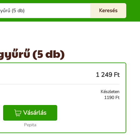
yűrű (5 db)
1 249
Ft
Készleten
1190 Ft
Vásárlás
Pepita