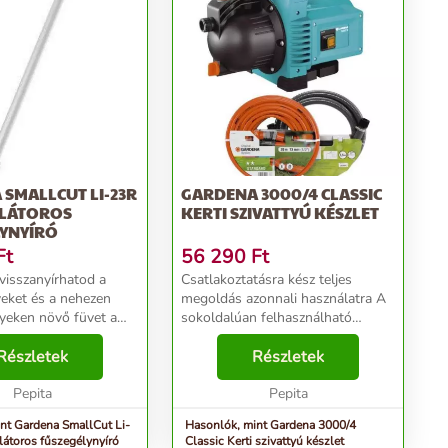
3R
GARDENA 3000/4 CLASSIC
LÁTOROS
KERTI SZIVATTYÚ KÉSZLET
LYNYÍRÓ
Ft
56 290
Ft
isszanyírhatod a
Csatlakoztatásra kész teljes
eket és a nehezen
megoldás azonnali használatra A
lyeken növő füvet a
sokoldalúan felhasználható
allCut Li-23 R
kompakt GARDENA 3000/4 kerti
os fűszegélynyíróval.
Részletek
szivattyú optimális alapmodell.
Részletek
különösen egyszerű,
Szívó- és nyomóerejének
, markolata...
Pepita
köszönhetően ideális önt...
Pepita
dena SmallCut Li-
Hasonlók, mint Gardena 3000/4
átoros fűszegélynyíró
Classic Kerti szivattyú készlet