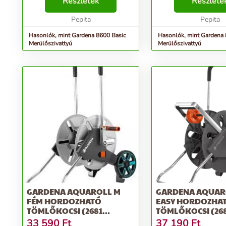
mm szemcseátmérőjű) víz
Részletek
teljesítményű, alacson
Részlete
leszívásához, át- és
energiafogyasztású e
kiszivattyúzásához. Ha rugalma...
Pepita
szivattyú, alkalmas tiszt
Pepita
Hasonlók, mint Gardena 8600 Basic
Hasonlók, mint Gardena 
Merülőszivattyú
Merülőszivattyú
GARDENA AQUAROLL M
GARDENA AQUAR
FÉM HORDOZHATÓ
EASY HORDOZHA
TÖMLŐKOCSI (2681
TÖMLŐKOCSI (26
UTÓDJA) - EZÜST
UTÓDJA) - SZÜRK
33 590
Ft
37 190
Ft