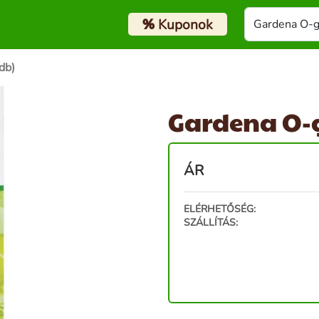
%
Kuponok
db)
Gardena O-g
ÁR
ELÉRHETŐSÉG:
SZÁLLÍTÁS: