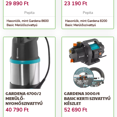
29 890
Ft
23 190
Ft
Pepita
Pepita
Hasonlók, mint Gardena 8600
Hasonlók, mint Gardena 8200
Basic Merülőszivattyú
Basic Merülőszivattyú
GARDENA 4700/2
GARDENA 3000/4
MERÜLŐ-
BASIC KERTI SZIVATTYÚ
NYOMÓSZIVATTYÚ
KÉSZLET
40 790
Ft
52 690
Ft