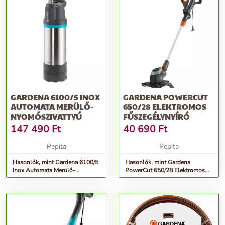
GARDENA 6100/5 INOX
GARDENA POWERCUT
AUTOMATA MERÜLŐ-
650/28 ELEKTROMOS
NYOMÓSZIVATTYÚ
FŰSZEGÉLYNYÍRÓ
147 490
Ft
40 690
Ft
Pepita
Pepita
Hasonlók, mint Gardena 6100/5
Hasonlók, mint Gardena
Inox Automata Merülő-
PowerCut 650/28 Elektromos
nyomószivattyú
fűszegélynyíró