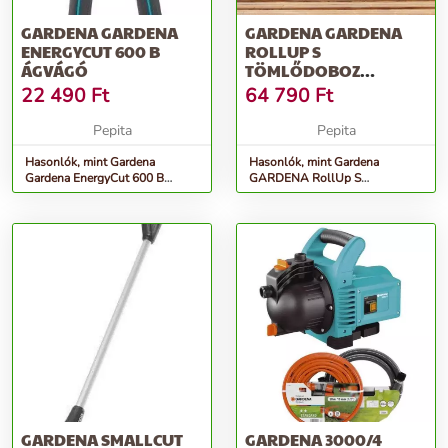
GARDENA GARDENA
GARDENA GARDENA
ENERGYCUT 600 B
ROLLUP S
ÁGVÁGÓ
TÖMLŐDOBOZ
TERASZRA
22 490
Ft
64 790
Ft
Pepita
Pepita
Hasonlók, mint Gardena
Hasonlók, mint Gardena
Gardena EnergyCut 600 B
GARDENA RollUp S
Ágvágó
tömlődoboz teraszra
GARDENA SMALLCUT
GARDENA 3000/4