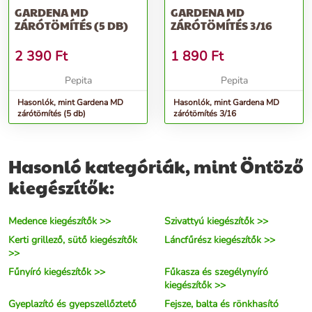
GARDENA MD
GARDENA MD
ZÁRÓTÖMÍTÉS (5 DB)
ZÁRÓTÖMÍTÉS 3/16
2 390
Ft
1 890
Ft
Pepita
Pepita
Hasonlók, mint Gardena MD
Hasonlók, mint Gardena MD
zárótömítés (5 db)
zárótömítés 3/16
Hasonló kategóriák, mint Öntöző
kiegészítők:
Medence kiegészítők >>
Szivattyú kiegészítők >>
Kerti grillező, sütő kiegészítők
Láncfűrész kiegészítők >>
>>
Fűnyíró kiegészítők >>
Fűkasza és szegélynyíró
kiegészítők >>
Gyeplazító és gyepszellőztető
Fejsze, balta és rönkhasító