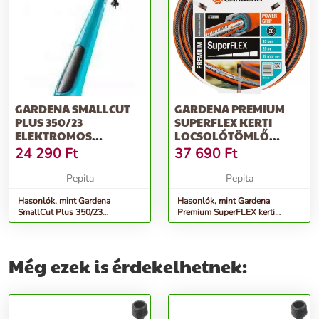
GARDENA SMALLCUT
GARDENA PREMIUM
PLUS 350/23
SUPERFLEX KERTI
ELEKTROMOS
LOCSOLÓTÖMLŐ
FŰSZEGÉLYNYÍRÓ
3/4&QUOT; 25 M
24 290
Ft
37 690
Ft
Pepita
Pepita
Hasonlók, mint Gardena
Hasonlók, mint Gardena
SmallCut Plus 350/23
Premium SuperFLEX kerti
Elektromos fűszegélynyíró
Locsolótömlő 3/4&quot; 25 M
Még ezek is érdekelhetnek: