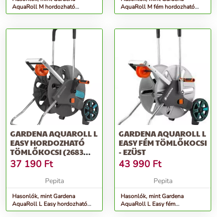
AquaRoll M hordozható
AquaRoll M fém hordozható
Tömlőkocsi - kék-szürke
Tömlőkocsi (2681 utódja) -
ezüst
GARDENA AQUAROLL L
GARDENA AQUAROLL L
EASY HORDOZHATÓ
EASY FÉM TÖMLŐKOCSI
TÖMLŐKOCSI (2683
- EZÜST
UTÓDJA) - SZÜRKE
37 190
Ft
43 990
Ft
Pepita
Pepita
Hasonlók, mint Gardena
Hasonlók, mint Gardena
AquaRoll L Easy hordozható
AquaRoll L Easy fém
Tömlőkocsi (2683 utódja) -
Tömlőkocsi - ezüst