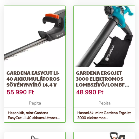
szürke
GARDENA EASYCUT LI-
GARDENA ERGOJET
40 AKKUMULÁTOROS
3000 ELEKTROMOS
SÖVÉNYNYÍRÓ 14,4 V
LOMBSZÍVÓ/LOMBFÚJÓ
3000 W, FEKETE-KÉK
55 990
Ft
48 990
Ft
Pepita
Pepita
Hasonlók, mint Gardena
Hasonlók, mint Gardena ErgoJet
EasyCut Li-40 akkumulátoros
3000 elektromos
Sövénynyíró 14,4 V
Lombszívó/lombfújó 3000 W,
Fekete-kék