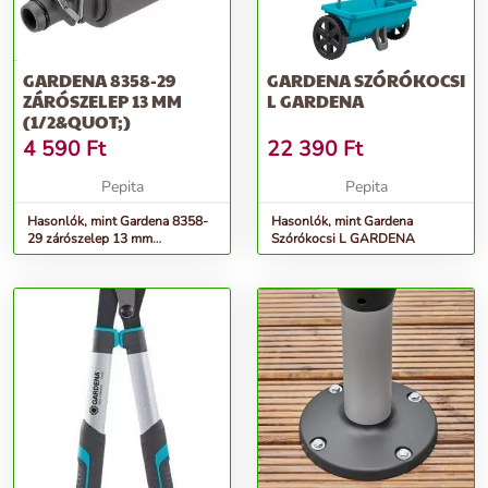
GARDENA 8358-29
GARDENA SZÓRÓKOCSI
ZÁRÓSZELEP 13 MM
L GARDENA
(1/2&QUOT;)
4 590
Ft
22 390
Ft
Pepita
Pepita
Hasonlók, mint Gardena 8358-
Hasonlók, mint Gardena
29 zárószelep 13 mm
Szórókocsi L GARDENA
(1/2&quot;)