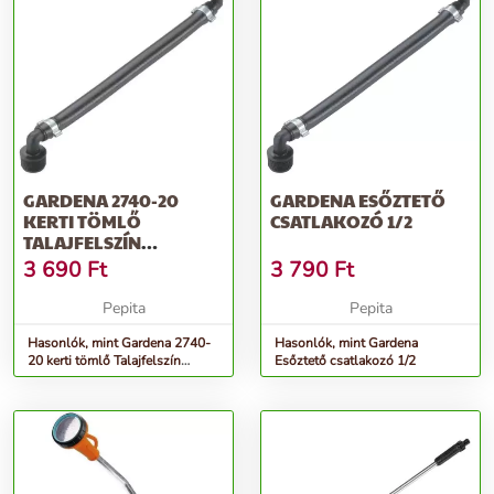
GARDENA 2740-20
GARDENA ESŐZTETŐ
KERTI TÖMLŐ
CSATLAKOZÓ 1/2
TALAJFELSZÍN
FELETTI/SÜLLYESZTETT
3 690
Ft
3 790
Ft
FEKETE
Pepita
Pepita
Hasonlók, mint Gardena 2740-
Hasonlók, mint Gardena
20 kerti tömlő Talajfelszín
Esőztető csatlakozó 1/2
feletti/süllyesztett Fekete