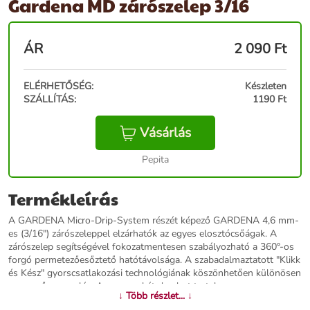
Gardena MD zárószelep 3/16
ÁR
2 090
Ft
ELÉRHETŐSÉG:
Készleten
SZÁLLÍTÁS:
1190 Ft
Vásárlás
Pepita
Termékleírás
A GARDENA Micro-Drip-System részét képező GARDENA 4,6 mm-
es (3/16") zárószeleppel elzárhatók az egyes elosztócsőágak. A
zárószelep segítségével fokozatmentesen szabályozható a 360°-os
forgó permetezőesőztető hatótávolsága. A szabadalmaztatott "Klikk
és Kész" gyorscsatlakozási technológiának köszönhetően különösen
egyszerű a szerelés. A csomag két darabot tartalmaz.
↓ Több részlet... ↓