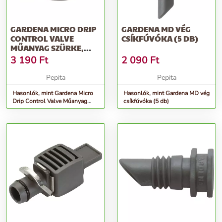
GARDENA MICRO DRIP
GARDENA MD VÉG
CONTROL VALVE
CSÍKFÚVÓKA (5 DB)
MŰANYAG SZÜRKE,
NARANCSSÁRGA
3 190
Ft
2 090
Ft
Pepita
Pepita
Hasonlók, mint Gardena Micro
Hasonlók, mint Gardena MD vég
Drip Control Valve Műanyag
csíkfúvóka (5 db)
Szürke, Narancssárga