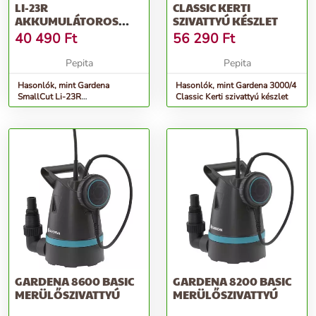
LI-23R
CLASSIC KERTI
AKKUMULÁTOROS
SZIVATTYÚ KÉSZLET
FŰSZEGÉLYNYÍRÓ
40 490
Ft
56 290
Ft
Pepita
Pepita
Hasonlók, mint Gardena
Hasonlók, mint Gardena 3000/4
SmallCut Li-23R
Classic Kerti szivattyú készlet
Akkumulátoros fűszegélynyíró
GARDENA 8600 BASIC
GARDENA 8200 BASIC
MERÜLŐSZIVATTYÚ
MERÜLŐSZIVATTYÚ