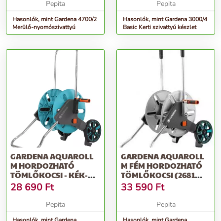
Pepita
Pepita
Hasonlók, mint Gardena 4700/2
Hasonlók, mint Gardena 3000/4
Merülő-nyomószivattyú
Basic Kerti szivattyú készlet
GARDENA AQUAROLL
GARDENA AQUAROLL
M HORDOZHATÓ
M FÉM HORDOZHATÓ
TÖMLŐKOCSI - KÉK-
TÖMLŐKOCSI (2681
SZÜRKE
UTÓDJA) - EZÜST
28 690
Ft
33 590
Ft
Pepita
Pepita
Hasonlók, mint Gardena
Hasonlók, mint Gardena