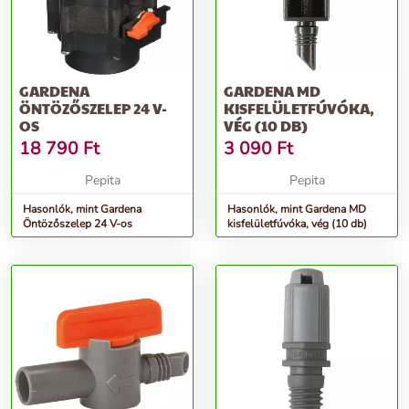
GARDENA
GARDENA MD
ÖNTÖZŐSZELEP 24 V-
KISFELÜLETFÚVÓKA,
OS
VÉG (10 DB)
18 790
Ft
3 090
Ft
Pepita
Pepita
Hasonlók, mint Gardena
Hasonlók, mint Gardena MD
Öntözőszelep 24 V-os
kisfelületfúvóka, vég (10 db)