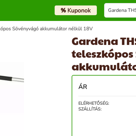
%
Kuponok
ópos Sövényvágó akkumulátor nélkül 18V
Gardena TH
teleszkópo
akkumulátor
ÁR
ELÉRHETŐSÉG:
SZÁLLÍTÁS: