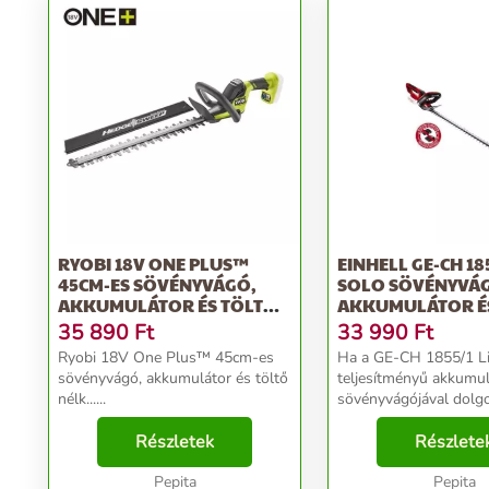
RYOBI 18V ONE PLUS™
EINHELL GE-CH 185
45CM-ES SÖVÉNYVÁGÓ,
SOLO SÖVÉNYVÁG
AKKUMULÁTOR ÉS TÖLTŐ
AKKUMULÁTOR É
NÉLK...
NÉ...
35 890
Ft
33 990
Ft
Ryobi 18V One Plus™ 45cm-es
Ha a GE-CH 1855/1 L
sövényvágó, akkumulátor és töltő
teljesítményű akkumu
nélk......
sövényvágójával dolgo
nem kell többé kábele
Részletek
bajlódnia, ha szebbé s
Részlete
varázsolni a sövényeke
Pepita
bokrokat és a cserjéket
Pepita