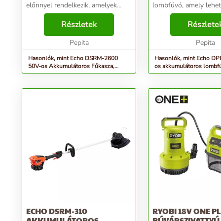
előnnyel rendelkezik, amelyek
lombfúvó, amely lehet
közül néhány a következő: - Erős
könnyű és hatékony ke
teljesítmény: A 50V-os
Részletek
eltávolítást. Itt van n
Részlete
akkumulátorral rendelkező
hogy miért vonzó választá
fűkasza erős és megbízható
Pepita
teljesí...
Pepita
teljesí...
Hasonlók, mint Echo DSRM-2600
Hasonlók, mint Echo DP
50V-os Akkumulátoros Fűkasza,
os akkumulátoros lombf
Akkumulátor nélkül
akkumulátor nélkül
ECHO DSRM-310
RYOBI 18V ONE P
AKKUMULÁTOROS
BÚVÁRSZIVATTYÚ