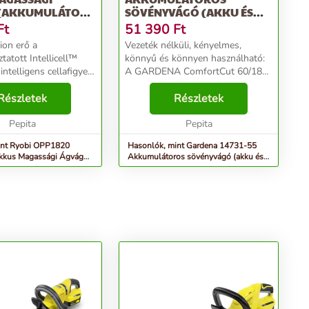
(AKKUMULÁTOR
SÖVÉNYVÁGÓ (AKKU ÉS
TÖLTŐ NÉLKÜL)
Ft
51 390
Ft
ion erő a
Vezeték nélküli, kényelmes,
atott Intellicell™
könnyű és könnyen használható:
intelligens cellafigyelő
A GARDENA ComfortCut 60/18V
 köszönhetően: a
P4A akkumulátoros
di figyelése a nagyobb
Részletek
sövénynyírójával könnyedén
Részletek
t és nagyobb
nyírhatók a közepes méretű
ért20 cm hos...
Pepita
sövények.; ; A beépített, jól látható
Pepita
LED...
int Ryobi OPP1820
Hasonlók, mint Gardena 14731-55
kus Magassági Ágvágó
Akkumulátoros sövényvágó (akku és
 nélkül)
töltő nélkül)