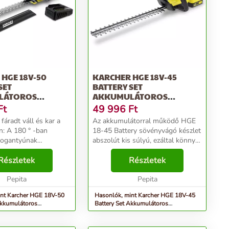
HGE 18V-50
KARCHER HGE 18V-45
SET
BATTERY SET
LÁTOROS
AKKUMULÁTOROS
ÁGÓ, SÁRGA-
SÖVÉNYVÁGÓ, SÁRGA-
Ft
49 996
Ft
FEKETE
fáradt váll és kar a
Az akkumulátorral működő HGE
: A 180 ° -ban
18-45 Battery sövényvágó készlet
fogantyúnak
abszolút kis súlyú, ezáltal könnyű
en a HGE 18-50
munkavégzést biztosít a vállak és
ros sövényvágó
Részletek
a karok megterhelése nélkül.
Részletek
unkapozíciót biztosít
Ergonomikus fogantyújának
ben - a függőleges
Pepita
köszönhetően r...
Pepita
int Karcher HGE 18V-50
Hasonlók, mint Karcher HGE 18V-45
Akkumulátoros
Battery Set Akkumulátoros
Sárga-Fekete
Sövényvágó, Sárga-Fekete