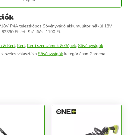
ciók
18V P4A teleszkópos Sövényvágó akkumulátor nélkül 18V
 62390 Ft-ért. Szállítás: 1190 Ft.
n & Kert
,
Kert
,
Kerti szerszámok & Gépek
,
Sövényvágók
ek széles választéka
Sövényvágók
kategóriában Gardena