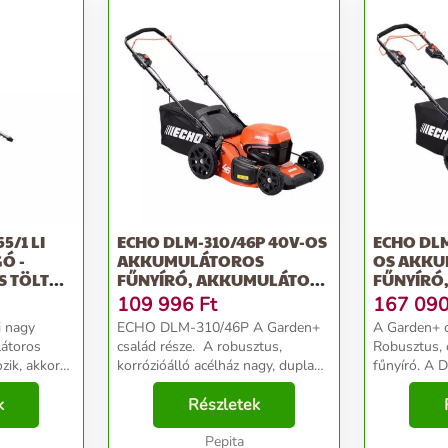
5/1 LI
ECHO DLM-310/46P 40V-OS
ECHO DLM
Ó -
AKKUMULÁTOROS
OS AKK
S TÖLTŐ
FŰNYÍRÓ, AKKUMULÁTOR
FŰNYÍRÓ
NÉLKÜL
NÉLKÜL
109 996
Ft
167 09
i nagy
ECHO DLM-310/46P A Garden+
A Garden+ c
látoros
család része. A robusztus,
Robusztus, 
zik, akkor
korrózióálló acélház nagy, dupla
fűnyíró. A DLM-310/46SP önjáró
kkel
golyóscsapágyas kerekekkel
hajtásrendsz
zeretné
k
rendelkezik, így rendkívül tartós. A
Részletek
ideális köz
t, a
nagy, 460 mm-es vágási
kertekhez. 
. A hoss...
szélesség, a 7 fokozatú ...
Pepita
széles skáláj