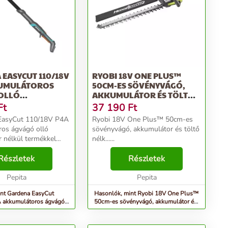
EASYCUT 110/18V
RYOBI 18V ONE PLUS™
UMULÁTOROS
50CM-ES SÖVÉNYVÁGÓ,
OLLÓ
AKKUMULÁTOR ÉS TÖLTŐ
ÁTOR NÉLKÜL
NÉLK...
Ft
37 190
Ft
EasyCut 110/18V P4A
Ryobi 18V One Plus™ 50cm-es
os ágvágó olló
sövényvágó, akkumulátor és töltő
 nélkül termékkel
nélk......
megmetszheti a fákat
. Kis, mindössze 1,9
Részletek
Részletek
 miatt a fa ápolása
elmesen ké...
Pepita
Pepita
nt Gardena EasyCut
Hasonlók, mint Ryobi 18V One Plus™
 akkumulátoros ágvágó
50cm-es sövényvágó, akkumulátor és
átor nélkül
töltő nélk...