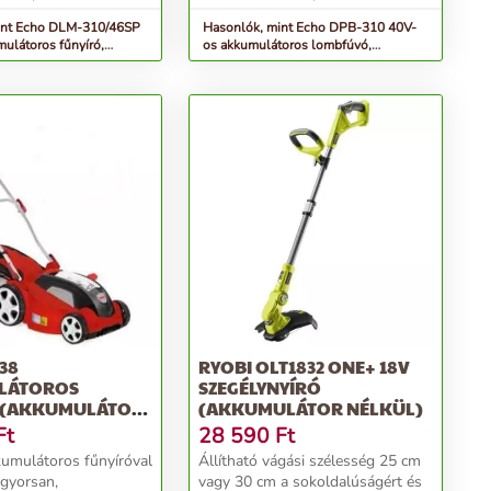
int Echo DLM-310/46SP
Hasonlók, mint Echo DPB-310 40V-
ulátoros fűnyíró,
os akkumulátoros lombfúvó,
nélkül
akkumulátor nélkül
38
RYOBI OLT1832 ONE+ 18V
LÁTOROS
SZEGÉLYNYÍRÓ
 (AKKUMULÁTOR
(AKKUMULÁTOR NÉLKÜL)
NÉLKÜL), P...
Ft
28 590
Ft
umulátoros fűnyíróval
Állítható vágási szélesség 25 cm
gyorsan,
vagy 30 cm a sokoldalúságért és