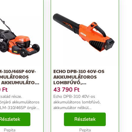
-310/46SP 40V-
ECHO DPB-310 40V-OS
UMULÁTOROS
AKKUMULÁTOROS
, AKKUMULÁTOR
LOMBFÚVÓ,
AKKUMULÁTOR NÉLKÜL
0
Ft
43 790
Ft
salád része.
Echo DPB-310 40V-os
önjáró akkumulátoros
akkumulátoros lombfúvó,
akkumulátor nélkül...
errel rendelkezik, így
epes és nagy méretű
Részletek
Részletek
A vágási lehetőségek
á...
Pepita
Pepita