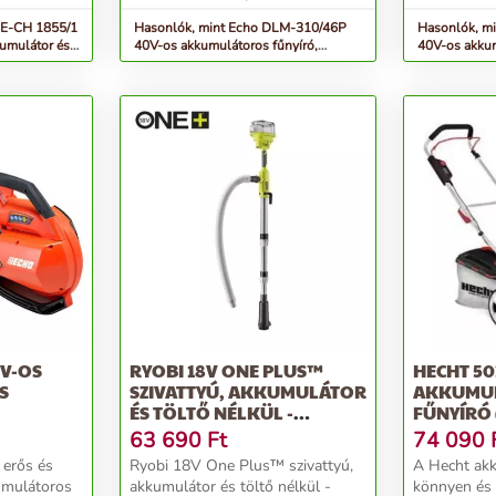
GE-CH 1855/1
Hasonlók, mint Echo DLM-310/46P
Hasonlók, m
kumulátor és
40V-os akkumulátoros fűnyíró,
40V-os akkum
akkumulátor nélkül
akkumulátor 
0V-OS
RYOBI 18V ONE PLUS™
HECHT 50
S
SZIVATTYÚ, AKKUMULÁTOR
AKKUMU
ÉS TÖLTŐ NÉLKÜL -
FŰNYÍRÓ
ÉLKÜL
RY18STPA-0
ÉS TÖLTŐ 
63 690
Ft
74 090
erős és
Ryobi 18V One Plus™ szivattyú,
A Hecht akk
umulátoros
akkumulátor és töltő nélkül -
könnyen és 