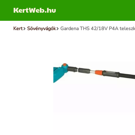
KertWeb.hu
Kert
Sövényvágók
Gardena THS 42/18V P4A teleszk