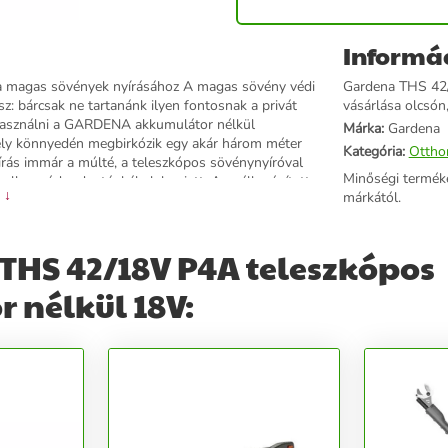
Informá
 a magas sövények nyírásához A magas sövény védi
Gardena THS 42/
sz: bárcsak ne tartanánk ilyen fontosnak a privát
vásárlása olcsón,
d használni a GARDENA akkumulátor nélkül
Márka:
Gardena
ly könnyedén megbirkózik egy akár három méter
Kategória:
Ottho
rás immár a múlté, a teleszkópos sövénynyíróval
Minőségi termék
 kell aggódnod a tápkábelek miatt. A nyélbe épített
 ↓
márkától.
gi szintje. A sövénynyíró a POWER FOR ALL
nált akkumulátor típusától függően a sövénynyíró
tméternyi sövény is lenyírható. A teleszkópos
THS 42/18V P4A teleszkópos
yom; markolata ergonómikus kialakítású,
ágosan illeszkedik a kezedbe, még akkor is, ha a
 nélkül 18V:
jes, három méteres tartomány használatát. A sövény
hető - ez a funkció nagyon kényelmes a talajtakaró
em terheli meg. Az akár 16 milliméter vastagságú
ge optimális kialakítása gondoskodik a hatékony és
hetően a teljes sövény gyorsan rendbe hozható.
n és szerszámok nélkül két részre bontható. Az
vénynyíró akkumulátor és akkumulátor-töltő
LIANCE minden 18V-os akkumulátorával
tók a ház körül és a kertben – ezzel pénzt