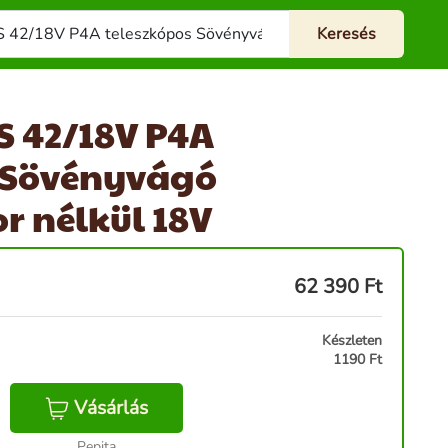
S 42/18V P4A
s Sövényvágó
 nélkül 18V
62 390
Ft
Készleten
1190 Ft
Vásárlás
Pepita