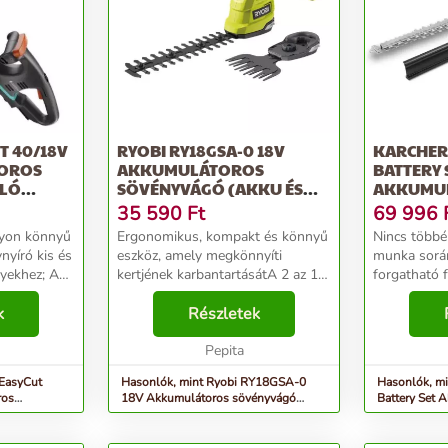
T 40/18V
RYOBI RY18GSA-0 18V
KARCHER 
OROS
AKKUMULÁTOROS
BATTERY 
LLÓ
SÖVÉNYVÁGÓ (AKKU ÉS
AKKUMU
TÖLTŐ NÉLKÜL)
SÖVÉNYV
35 590
Ft
69 996
FEKETE
agyon könnyű
Ergonomikus, kompakt és könnyű
Nincs többé 
yíró kis és
eszköz, amely megkönnyíti
munka során
yekhez; A
kertjének karbantartásátA 2 az 1-
forgatható 
yű és
ben kézi pázsit és sövényvágó
köszönhető
ros
k
kiváló eszköz a kertje rendben
Részletek
akkumuláto
yCut 40/18V
tartásáhozA szerszám nélküli
kényelmes m
l...
fűrészlapcsere azt j...
Pepita
minden eset
vágás...
 EasyCut
Hasonlók, mint Ryobi RY18GSA-0
Hasonlók, m
ros
18V Akkumulátoros sövényvágó
Battery Set 
...
(Akku és töltő nélkül)
Sövényvágó, 