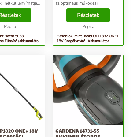
ül lenyírhatja
az optimális működési
A gép műanyag házzal
időértEasyEdge™ technológia,
, jelentősen csökkentve
Részletek
melynek segítségével a vágófejet
Részletek
t. Az akkumulátor
szegélynyírás üzemmódból
t na...
Pepita
szegélyező üzemmódba lehet...
Pepita
int Hecht 5038
Hasonlók, mint Ryobi OLT1832 ONE+
s Fűnyíró (akkumulátor
18V Szegélynyíró (Akkumulátor
), P...
nélkül)
P1820 ONE+ 18V
GARDENA 14731-55
AGASSÁGI
AKKUMULÁTOROS