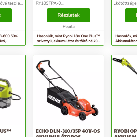
ővé teszi a
RY18STPA-0...
„kötöttségek” nélk
rti hulladék
pázsitját. 
éhány ok,
k
Részletek
rendelkezik
s: Erős
annak súlyá
Pepita
teljesítményé
B-600 50V-
Hasonlók, mint Ryobi 18V One Plus™
Hasonlók, m
úvó,
szivattyú, akkumulátor és töltő nélkül
Akkumulátoro
- RY18STPA-0
és töltő nélkül
LUS™
ECHO DLM-310/35P 40V-OS
RYOBI OP
,
AKKUMULÁTOROS
AKKUS M