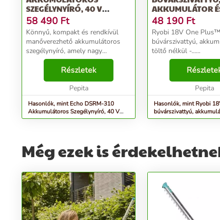
SZEGÉLYNYÍRÓ, 40 V
AKKUMULÁTOR É
(AKKUMULÁTOR NÉLKÜL)
NÉLKÜL -...
58 490
Ft
48 190
Ft
Könnyű, kompakt és rendkívül
Ryobi 18V One Plus
manőverezhető akkumulátoros
búvárszivattyú, akkum
szegélynyíró, amely nagy
töltő nélkül -......
teljesítményű és könnyen
használható. Jól manőverezhető,
Részletek
Részlete
biztonságos, precíz, a nehezen
hozzáférhető szegélyeket könn...
Pepita
Pepita
Hasonlók, mint Echo DSRM-310
Hasonlók, mint Ryobi 1
Akkumulátoros Szegélynyíró, 40 V
búvárszivattyú, akkumulá
(akkumulátor nélkül)
nélkül -...
Még ezek is érdekelhetne