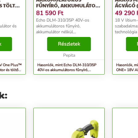
S TÖLTŐ
FŰNYÍRÓ, AKKUMULÁTOR
ÁGVÁGÓ 
NÉLKÜL
NÉLKÜL)
81 590
Ft
49 290
™
Echo DLM-310/35P 40V-os
18 V lítium-
ulátor és
akkumulátoros fűnyíró,
szabadalmazt
akkumulátor nélkül...
technológia 
rendszernek
k
Részletek
cellák egye
kapacitásér
Pepita
teljesítmény
8V One Plus™
Hasonlók, mint Echo DLM-310/35P
Hasonlók, m
tor és töltő
40V-os akkumulátoros fűnyíró,
ONE+ 18V Ak
akkumulátor nélkül
(Akkumulátor
k: