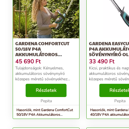
GARDENA COMFORTCUT
GARDENA EASYCU
50/18V P4A
P4A AKKUMULÁT
AKKUMULÁTOROS
SÖVÉNYNYÍRÓ O
SÖVÉNYVÁGÓ (AKKU ÉS T...
AKKUMUL...
45 690
Ft
33 490
Ft
Tulajdonságok: Kényelmes,
Kicsi, praktikus és n
akkumulátoros sövénynyíró
akkumulátoros sövényn
közepes méretű sövényekhez
közepes méretű sövén
Vezeték nélküli, kényelmes,
GARDENA extra könn
könnyű és könnyen használható:
Részletek
praktikus akkumuláto
Részlete
A GARDENA ComfortCut 50/18V
sövénynyírója, az Eas
P4A akkumulátoros
Pepita
P4A akkumulátor nélkü
Pepita
sövénynyírójáva...
Hasonlók, mint Gardena ComfortCut
Hasonlók, mint Gardena
50/18V P4A Akkumulátoros
40/18V P4A akkumuláto
sövényvágó (akku és t...
sövénynyíró olló akkumul