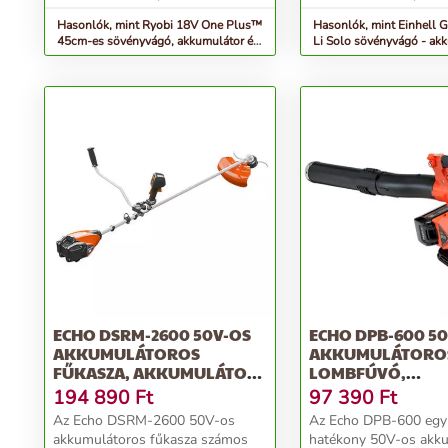
Hasonlók, mint Ryobi 18V One Plus™
Hasonlók, mint Einhell 
45cm-es sövényvágó, akkumulátor és
Li Solo sövényvágó - ak
töltő nélk...
töltő né...
ECHO DSRM-2600 50V-OS
ECHO DPB-600 5
AKKUMULÁTOROS
AKKUMULÁTORO
FŰKASZA, AKKUMULÁTOR
LOMBFÚVÓ,
NÉLKÜL
AKKUMULÁTOR N
194 890
Ft
97 390
Ft
Az Echo DSRM-2600 50V-os
Az Echo DPB-600 egy 
akkumulátoros fűkasza számos
hatékony 50V-os akk