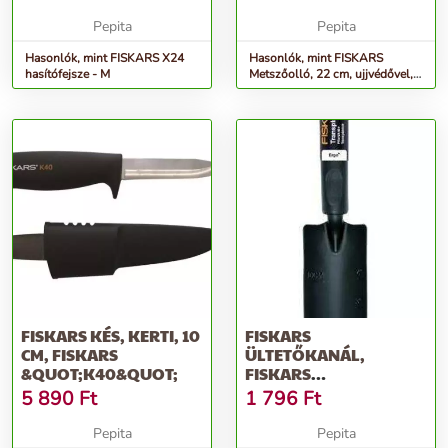
Pepita
Pepita
Hasonlók, mint FISKARS X24
Hasonlók, mint FISKARS
hasítófejsze - M
Metszőolló, 22 cm, ujjvédővel,
FISKARS
FISKARS KÉS, KERTI, 10
FISKARS
CM, FISKARS
ÜLTETŐKANÁL,
&QUOT;K40&QUOT;
FISKARS
&QUOT;ERGO&QUOT;
5 890
Ft
1 796
Ft
Pepita
Pepita