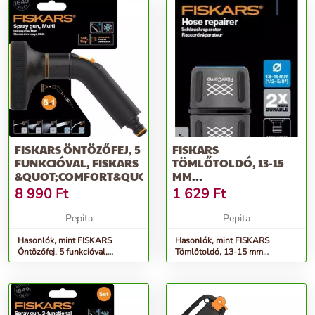
FISKARS ÖNTÖZŐFEJ, 5
FISKARS
FUNKCIÓVAL, FISKARS
TÖMLŐTOLDÓ, 13-15
&QUOT;COMFORT&QUOT;
MM
(1/2&QUOT;-5/8&QUOT;),
8 990
Ft
1 629
Ft
FISKARS &QUOT...
Pepita
Pepita
Hasonlók, mint FISKARS
Hasonlók, mint FISKARS
Öntözőfej, 5 funkcióval,
Tömlőtoldó, 13-15 mm
FISKARS &quot;Comfort&quot;
(1/2&quot;-5/8&quot;), FISKARS
&quot...