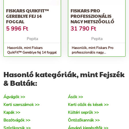
FISKARS QUIKFIT™
FISKARS PRO
GEREBLYE FEJ 14
PROFESSZIONÁLIS
FOGGAL
NAGY METSZŐOLLÓ
5 996
Ft
31 790
Ft
Pepita
Pepita
Hasonlók, mint Fiskars
Hasonlók, mint Fiskars Pro
QuikFit™ Gereblye fej 14 foggal
professzionális nagy
Metszőolló
Hasonló kategóriák, mint Fejszék
& Balták:
Ágvágók >>
Ásók >>
Kerti szerszámok >>
Kerti ollók és kések >>
Kapák >>
Kültéri seprűk >>
Bozótvágók >>
Öntözőkannák >>
Szórókocsik >>
Ágvágó kiegészítők >>