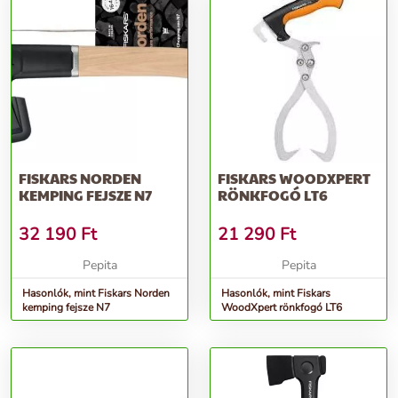
FISKARS NORDEN
FISKARS WOODXPERT
KEMPING FEJSZE N7
RÖNKFOGÓ LT6
32 190
Ft
21 290
Ft
Pepita
Pepita
Hasonlók, mint Fiskars Norden
Hasonlók, mint Fiskars
kemping fejsze N7
WoodXpert rönkfogó LT6