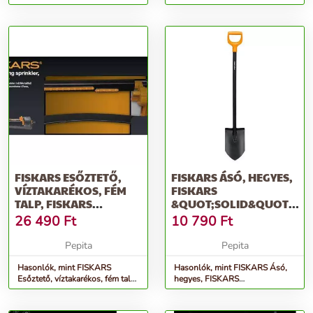
öntözőfejjel, 2 funkcióval,
&quot;Comfort&quot;
FISKARS...
FISKARS ESŐZTETŐ,
FISKARS ÁSÓ, HEGYES,
VÍZTAKARÉKOS, FÉM
FISKARS
TALP, FISKARS
&QUOT;SOLID&QUOT;,
&QUOT;COMFORT&QUOT;
FEKETE
26 490
Ft
10 790
Ft
Pepita
Pepita
Hasonlók, mint FISKARS
Hasonlók, mint FISKARS Ásó,
Esőztető, víztakarékos, fém talp,
hegyes, FISKARS
FISKARS &quot;Comfort&quot;
&quot;Solid&quot;, fekete