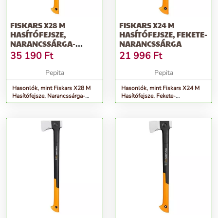
FISKARS X28 M
FISKARS X24 M
HASÍTÓFEJSZE,
HASÍTÓFEJSZE, FEKETE-
NARANCSSÁRGA-
NARANCSSÁRGA
FEKETE
35 190
Ft
21 996
Ft
Pepita
Pepita
Hasonlók, mint Fiskars X28 M
Hasonlók, mint Fiskars X24 M
Hasítófejsze, Narancssárga-
Hasítófejsze, Fekete-
Fekete
Narancssárga