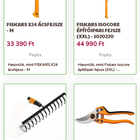
FISKARS X24 ÁCSFEJSZE
FISKARS ISOCORE
- M
ÉPÍTŐIPARI FEJSZE
(XXL) - 1020220
33 390
Ft
44 990
Ft
Pepita
Pepita
Hasonlók, mint FISKARS X24
Hasonlók, mint Fiskars Isocore
ácsfejsze - M
építőipari fejsze (XXL) -
1020220