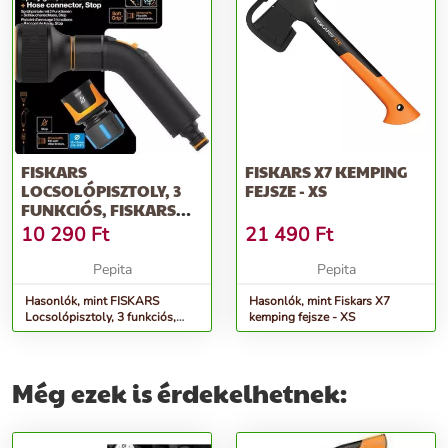
FISKARS
FISKARS X7 KEMPING
LOCSOLÓPISZTOLY, 3
FEJSZE - XS
FUNKCIÓS, FISKARS
&QUOT;COMFORT&QUOT;+...
10 290
Ft
21 490
Ft
Pepita
Pepita
Hasonlók, mint FISKARS
Hasonlók, mint Fiskars X7
Locsolópisztoly, 3 funkciós,
kemping fejsze - XS
FISKARS
&quot;Comfort&quot;+...
Még ezek is érdekelhetnek: