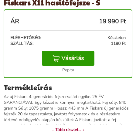
Fiskars X11 hasítófejsze - S
ÁR
19 990
Ft
ELÉRHETŐSÉG:
Készleten
SZÁLLÍTÁS:
1190 Ft
Vásárlás
Pepita
Termékleírás
Az új Fiskars 4. generációs fejszecsalád egyike. 25 ÉV
GARANCIÁVAL Egy kézzel is könnyen megtartható. Fej súly: 840
gramm Súly: 1075 gramm Hossz: 443 mm A Fiskars új generációs
fejszék 20 év tapasztalata, javított folyamatok és a részletekre
történő odafigyelés alapján készültek A Fiskars javított a fej
geometriáján és biztosítja a tökéletes egyensúlyt a fej és a nyél
↓ Több részlet... ↓
között a lehető legbiztonságosabb és legkényelmesebb használat