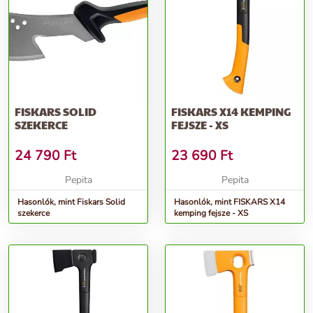
FISKARS SOLID
FISKARS X14 KEMPING
SZEKERCE
FEJSZE - XS
24 790
Ft
23 690
Ft
Pepita
Pepita
Hasonlók, mint Fiskars Solid
Hasonlók, mint FISKARS X14
szekerce
kemping fejsze - XS