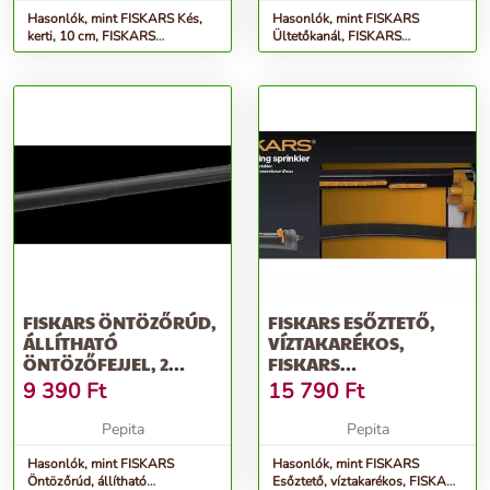
Hasonlók, mint FISKARS Kés,
Hasonlók, mint FISKARS
kerti, 10 cm, FISKARS
Ültetőkanál, FISKARS
&quot;K40&quot;
&quot;Ergo&quot;
FISKARS ÖNTÖZŐRÚD,
FISKARS ESŐZTETŐ,
ÁLLÍTHATÓ
VÍZTAKARÉKOS,
ÖNTÖZŐFEJJEL, 2
FISKARS
FUNKCIÓVAL,
&QUOT;COMFORT&QUOT;
9 390
Ft
15 790
Ft
FISKARS...
Pepita
Pepita
Hasonlók, mint FISKARS
Hasonlók, mint FISKARS
Öntözőrúd, állítható
Esőztető, víztakarékos, FISKARS