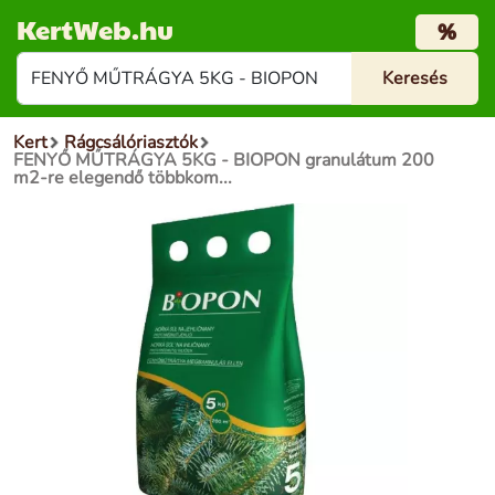
KertWeb.hu
%
Kert
Rágcsálóriasztók
FENYŐ MŰTRÁGYA 5KG - BIOPON granulátum 200
m2-re elegendő többkom...