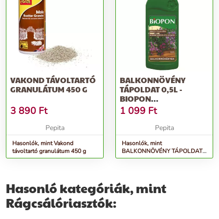
VAKOND TÁVOLTARTÓ
BALKONNÖVÉNY
GRANULÁTUM 450 G
TÁPOLDAT 0,5L -
BIOPON
PROFESSZIONÁLIS
3 890
Ft
1 099
Ft
ÁSVÁNYI MŰTRÁ...
Pepita
Pepita
Hasonlók, mint Vakond
Hasonlók, mint
távoltartó granulátum 450 g
BALKONNÖVÉNY TÁPOLDAT
0,5L - BIOPON professzionális
ásványi műtrá...
Hasonló kategóriák, mint
Rágcsálóriasztók: