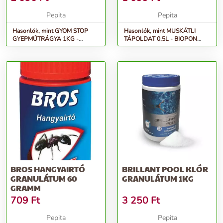
S...
Pepita
Pepita
Hasonlók, mint GYOM STOP
Hasonlók, mint MUSKÁTLI
GYEPMŰTRÁGYA 1KG -
TÁPOLDAT 0,5L - BIOPON
BIOPON granulátum 50 m2-re
többkomponensű ásványi
elegendő...
műtrágya s...
BROS HANGYAIRTÓ
BRILLANT POOL KLÓR
GRANULÁTUM 60
GRANULÁTUM 1KG
GRAMM
709
Ft
3 250
Ft
Pepita
Pepita