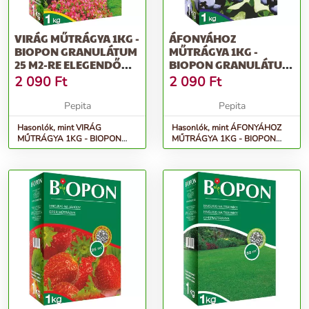
VIRÁG MŰTRÁGYA 1KG -
ÁFONYÁHOZ
BIOPON GRANULÁTUM
MŰTRÁGYA 1KG -
25 M2-RE ELEGENDŐ
BIOPON GRANULÁTUM
TÖBBKOMP...
50 M2-RE ELEGENDŐ
2 090
Ft
2 090
Ft
TÖBB...
Pepita
Pepita
Hasonlók, mint VIRÁG
Hasonlók, mint ÁFONYÁHOZ
MŰTRÁGYA 1KG - BIOPON
MŰTRÁGYA 1KG - BIOPON
granulátum 25 m2-re elegendő
granulátum 50 m2-re elegendő
többkomp...
több...