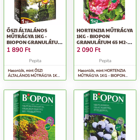
ŐSZI ÁLTALÁNOS
HORTENZIA MŰTRÁGYA
MŰTRÁGYA 1KG -
1KG - BIOPON
BIOPON GRANULÁTUM
GRANULÁTUM 65 M2-
50 M2-RE ELEGENDŐ...
RE ELEGENDŐ TÖBB...
1 890
Ft
2 090
Ft
Pepita
Pepita
Hasonlók, mint ŐSZI
Hasonlók, mint HORTENZIA
ÁLTALÁNOS MŰTRÁGYA 1KG
MŰTRÁGYA 1KG - BIOPON
- BIOPON granulátum 50 m2-re
granulátum 65 m2-re elegendő
elegendő...
több...