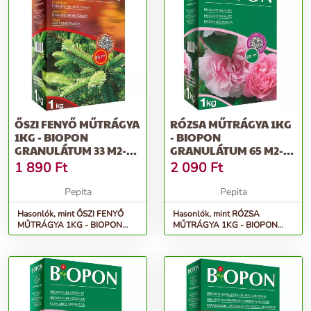
ŐSZI FENYŐ MŰTRÁGYA
RÓZSA MŰTRÁGYA 1KG
1KG - BIOPON
- BIOPON
GRANULÁTUM 33 M2-RE
GRANULÁTUM 65 M2-
ELEGENDŐ TÖB...
RE ELEGENDŐ
1 890
Ft
2 090
Ft
TÖBBKOMP...
Pepita
Pepita
Hasonlók, mint ŐSZI FENYŐ
Hasonlók, mint RÓZSA
MŰTRÁGYA 1KG - BIOPON
MŰTRÁGYA 1KG - BIOPON
granulátum 33 m2-re elegendő
granulátum 65 m2-re elegendő
töb...
többkomp...