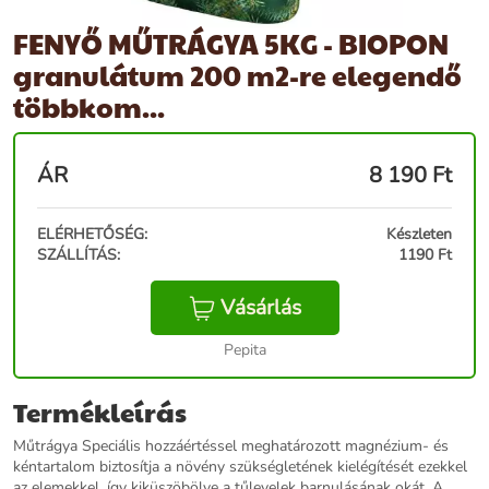
FENYŐ MŰTRÁGYA 5KG - BIOPON
granulátum 200 m2-re elegendő
többkom...
ÁR
8 190
Ft
ELÉRHETŐSÉG:
Készleten
SZÁLLÍTÁS:
1190 Ft
Vásárlás
Pepita
Termékleírás
Műtrágya Speciális hozzáértéssel meghatározott magnézium- és
kéntartalom biztosítja a növény szükségletének kielégítését ezekkel
az elemekkel, így kiküszöbölve a tűlevelek barnulásának okát. A