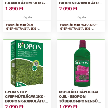
GRANULÁTUM 50 M2-
BIOPON GRANULÁTUM
RE ELEGENDŐ TÖBBK...
30 M2-RE ELEGENDŐ...
1 890
Ft
2 090
Ft
Pepita
Pepita
Hasonlók, mint ŐSZI
Hasonlók, mint MOHA STOP
GYEPMŰTRÁGYA 1KG -
GYEPMŰTRÁGYA 1KG -
BIOPON granulátum 50 m2-re
BIOPON granulátum 30 m2-re
elegendő többk...
elegendő...
GYOM STOP
MUSKÁTLI TÁPOLDAT
GYEPMŰTRÁGYA 1KG -
0,5L - BIOPON
BIOPON GRANULÁTUM
TÖBBKOMPONENSŰ
50 M2-RE ELEGENDŐ...
ÁSVÁNYI MŰTRÁGYA
2 090
Ft
1 099
Ft