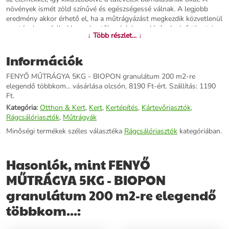
növények ismét zöld színűvé és egészségessé válnak. A legjobb
eredmény akkor érhető el, ha a műtrágyázást megkezdik közvetlenül
az után, hogy felbukkannak a tűlevelek barnulásának első tünetei.
↓ Több részlet... ↓
Műtrágya összetevők Katálum-oxid: 6% Magnézium-oxid: 14%
Kén-trioxid: 30% Gyártó: EU. Biopon (Lengyelország)
Információk
Műtrágya kiszerelés: 5 kg/100 db-200m2 Műtrágya
alkalmazható Január Február Március Április Május Június Július
FENYŐ MŰTRÁGYA 5KG - BIOPON granulátum 200 m2-re
Augusztus Szeptember Október November December
elegendő többkom... vásárlása olcsón, 8190 Ft-ért. Szállítás: 1190
Ft.
További információk>>
Kategória:
Otthon & Kert
,
Kert
,
Kertépítés
,
Kártevőriasztók
,
Rágcsálóriasztók
,
Műtrágyák
Minőségi termékek széles választéka
Rágcsálóriasztók
kategóriában.
Hasonlók, mint FENYŐ
MŰTRÁGYA 5KG - BIOPON
granulátum 200 m2-re elegendő
többkom...: