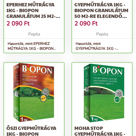
EPERHEZ MŰTRÁGYA
GYEPMŰTRÁGYA 1KG -
1KG - BIOPON
BIOPON GRANULÁTUM
GRANULÁTUM 25 M2-RE
50 M2-RE ELEGENDŐ
ELEGENDŐ TÖBBKO...
TÖBBKOMPON...
2 090
Ft
2 090
Ft
Pepita
Pepita
Hasonlók, mint EPERHEZ
Hasonlók, mint
MŰTRÁGYA 1KG - BIOPON
GYEPMŰTRÁGYA 1KG -
granulátum 25 m2-re elegendő
BIOPON granulátum 50 m2-re
többko...
elegendő többkompon...
ŐSZI GYEPMŰTRÁGYA
MOHA STOP
1KG - BIOPON
GYEPMŰTRÁGYA 1KG -