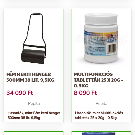
250m2 - 5kg (készlet erejéig!)
FÉM KERTI HENGER
MULTIFUNKCIÓS
500MM 38 LIT. 9,5KG
TABLETTÁK 25 X 20G -
0,5KG
34 090
Ft
8 090
Ft
Pepita
Pepita
Hasonlók, mint Fém kerti henger
Hasonlók, mint Multifunkciós
500mm 38 lit. 9,5kg
tabletták 25 x 20g - 0,5kg