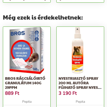
Még ezek is érdekelhetnek:
BROS RÁGCSÁLÓIRTÓ
NYESTRIASZTÓ SPRAY
GRANULÁTUM 140G
200 ML AUTÓRA
29PPM
FÚJHATÓ SPRAY NYEST
ELLEN - 20160106 -
889
Ft
3 190
Ft
Pepita
Pepita