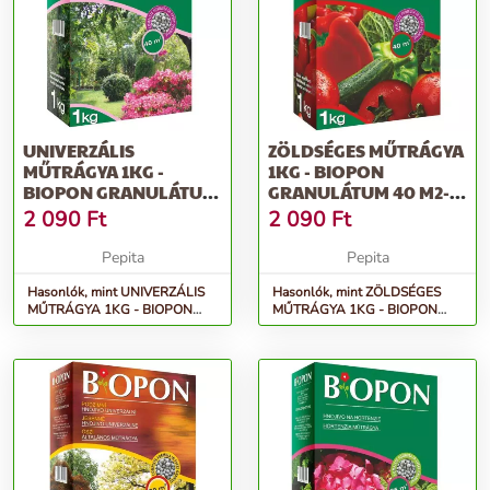
UNIVERZÁLIS
ZÖLDSÉGES MŰTRÁGYA
MŰTRÁGYA 1KG -
1KG - BIOPON
BIOPON GRANULÁTUM
GRANULÁTUM 40 M2-
40 M2-RE ELEGENDŐ
RE ELEGENDŐ TÖBB...
2 090
Ft
2 090
Ft
TÖ...
Pepita
Pepita
Hasonlók, mint UNIVERZÁLIS
Hasonlók, mint ZÖLDSÉGES
MŰTRÁGYA 1KG - BIOPON
MŰTRÁGYA 1KG - BIOPON
granulátum 40 m2-re elegendő
granulátum 40 m2-re elegendő
tö...
több...