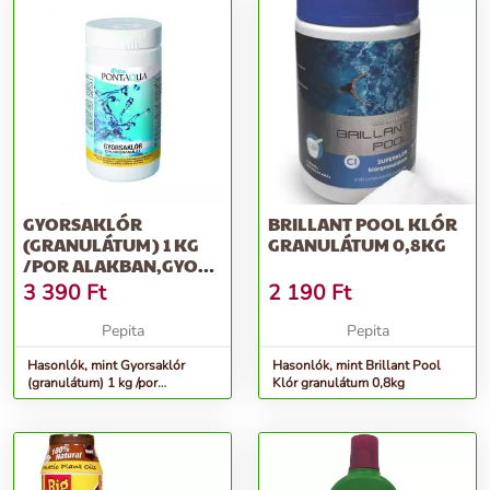
GYORSAKLÓR
BRILLANT POOL KLÓR
(GRANULÁTUM) 1 KG
GRANULÁTUM 0,8KG
/POR ALAKBAN,GYORS
FERTŐTLENÍTÉSHEZ/
3 390
Ft
2 190
Ft
Pepita
Pepita
Hasonlók, mint Gyorsaklór
Hasonlók, mint Brillant Pool
(granulátum) 1 kg /por
Klór granulátum 0,8kg
alakban,gyors fertőtlenítéshez/