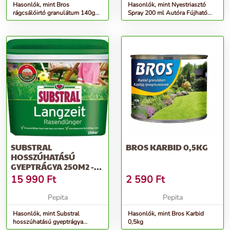
Hasonlók, mint Bros
Hasonlók, mint Nyestriasztó
rágcsálóirtó granulátum 140g
Spray 200 ml Autóra Fújható
29ppm
Spray Nyest Ellen - 20160106 -
SUBSTRAL
BROS KARBID 0,5KG
HOSSZÚHATÁSÚ
GYEPTRÁGYA 250M2 -
5KG (KÉSZLET
15 990
Ft
2 590
Ft
EREJÉIG!)
Pepita
Pepita
Hasonlók, mint Substral
Hasonlók, mint Bros Karbid
hosszúhatású gyeptrágya
0,5kg