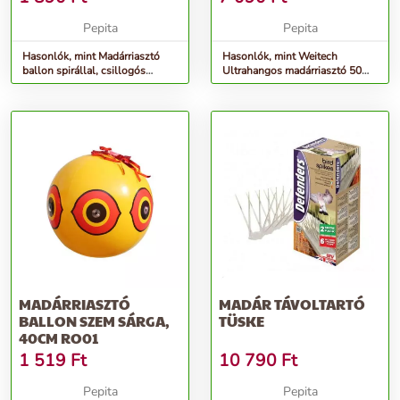
Pepita
Pepita
Hasonlók, mint Madárriasztó
Hasonlók, mint Weitech
ballon spirállal, csillogós
Ultrahangos madárriasztó 50
28x130cm RR26
m2 /elemmel működik
MADÁRRIASZTÓ
MADÁR TÁVOLTARTÓ
BALLON SZEM SÁRGA,
TÜSKE
40CM RO01
1 519
Ft
10 790
Ft
Pepita
Pepita