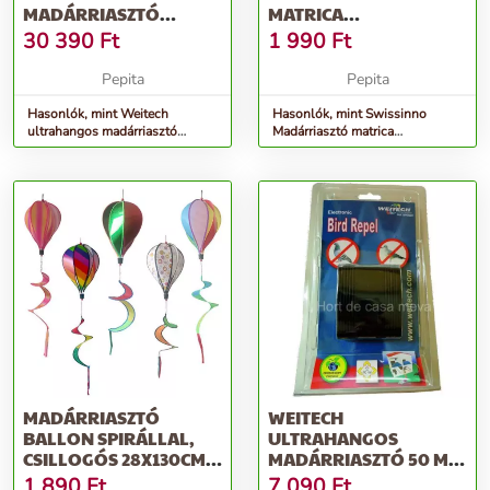
MADÁRRIASZTÓ
MATRICA
KÉSZÜLÉK, KÜLTÉRI,
ABLAKRA/5DB/CS
30 390
Ft
1 990
Ft
400 M2
Pepita
Pepita
Hasonlók, mint Weitech
Hasonlók, mint Swissinno
ultrahangos madárriasztó
Madárriasztó matrica
készülék, kültéri, 400 m2
ablakra/5db/cs
MADÁRRIASZTÓ
WEITECH
BALLON SPIRÁLLAL,
ULTRAHANGOS
CSILLOGÓS 28X130CM
MADÁRRIASZTÓ 50 M2
RR26
/ELEMMEL MŰKÖDIK
1 890
Ft
7 090
Ft