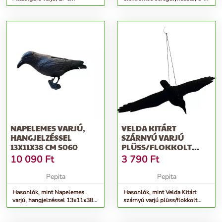
15KHz frekvencia, elemes
NAPELEMES VARJÚ,
VELDA KITÁRT
HANGJELZÉSSEL
SZÁRNYÚ VARJÚ
13X11X38 CM S060
PLÜSS/FLOKKOLT
80*11*46 CM S002
10 090
Ft
3 790
Ft
Pepita
Pepita
Hasonlók, mint Napelemes
Hasonlók, mint Velda Kitárt
varjú, hangjelzéssel 13x11x38
szárnyú varjú plüss/flokkolt
cm S060
80*11*46 cm S002