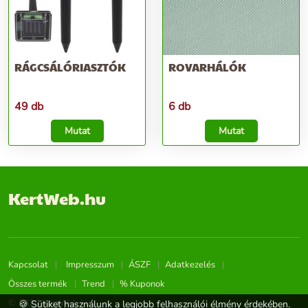
RÁGCSÁLÓRIASZTÓK
ROVARHÁLÓK
49 db
6 db
Mutat
Mutat
KertWeb.hu
Kapcsolat
Impresszum
ÁSZF
Adatkezelés
Összes termék
Trend
% Kuponok
© 2026 KertWeb.hu
🍪 Sütiket használunk a legjobb felhasználói élmény érdekében.