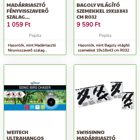
MADÁRRIASZTÓ
BAGOLY VILÁGÍTÓ
FÉNYVISSZAVERŐ
SZEMEKKEL 19X18X43
SZALAG
CM R032
MADÁRRIASZTÓ 4.8CM
1 059
Ft
9 590
Ft
X 50M 1 DB
Pepita
Pepita
Hasonlók, mint Madárriasztó
Hasonlók, mint Bagoly világító
fényvisszaverő szalag
szemekkel 19x18x43 cm R032
madárriasztó 4.8cm x 50m 1 db
WEITECH
SWISSINNO
ULTRAHANGOS
MADÁRRIASZTÓ