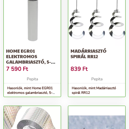
HOME EGR01
MADÁRRIASZTÓ
ELEKTROMOS
SPIRÁL RR12
GALAMBRIASZTÓ, 5-
15/0,03KHZ, 0,5-
7 590
Ft
839
Ft
1PERC/3MP...
Pepita
Pepita
Hasonlók, mint Home EGR01
Hasonlók, mint Madárriasztó
elektromos galambriasztó, 5-
spirál RR12
15/0,03KHz, 0,5-1perc/3mp...