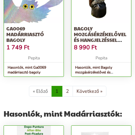
GA0069
BAGOLY
MADÁRRIASZTÓ
MOZGÁSÉRZÉKELŐVEL
BAGOLY
ÉS HANGJELZÉSSEL
20X18X43 CM R025
1 749
Ft
8 990
Ft
Pepita
Pepita
Hasonlók, mint Ga0069
Hasonlók, mint Bagoly
madárriasztó bagoly
mozgásérzékelővel és
hangjelzéssel 20x18x43 cm
R025
« Előző
1
2
Következő »
Hasonlók, mint Madárriasztók: