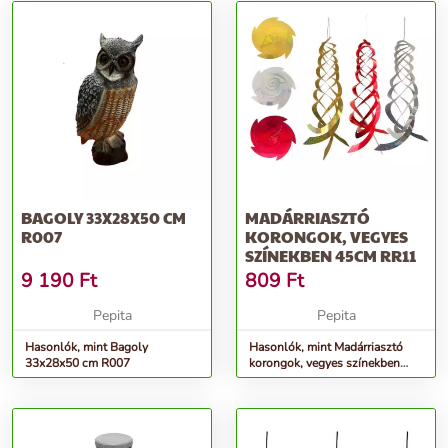
BAGOLY 33X28X50 CM
MADÁRRIASZTÓ
R007
KORONGOK, VEGYES
SZÍNEKBEN 45CM RR11
9 190
Ft
809
Ft
Pepita
Pepita
Hasonlók, mint Bagoly
Hasonlók, mint Madárriasztó
33x28x50 cm R007
korongok, vegyes színekben
45cm RR11