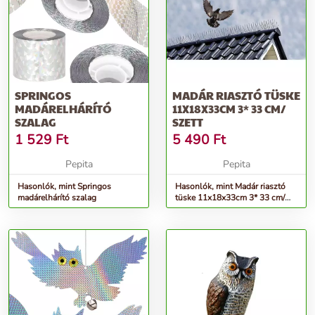
SPRINGOS
MADÁR RIASZTÓ TÜSKE
MADÁRELHÁRÍTÓ
11X18X33CM 3* 33 CM/
SZALAG
SZETT
1 529
Ft
5 490
Ft
Pepita
Pepita
Hasonlók, mint Springos
Hasonlók, mint Madár riasztó
madárelhárító szalag
tüske 11x18x33cm 3* 33 cm/
szett