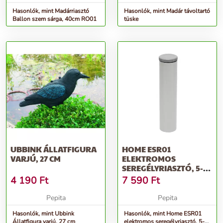
Hasonlók, mint Madárriasztó
Hasonlók, mint Madár távoltartó
Ballon szem sárga, 40cm RO01
tüske
UBBINK ÁLLATFIGURA
HOME ESR01
VARJÚ, 27 CM
ELEKTROMOS
SEREGÉLYRIASZTÓ, 5-
15KHZ FREKVENCIA,
4 190
Ft
7 590
Ft
ELEMES
Pepita
Pepita
Hasonlók, mint Ubbink
Hasonlók, mint Home ESR01
Állatfigura varjú, 27 cm
elektromos seregélyriasztó, 5-