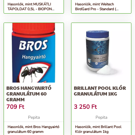
Hasonlók, mint MUSKÁTLI
Hasonlók, mint Weitech
TÁPOLDAT 0,5L - BIOPON
BirdGard Pro - Standard (
többkomponensű ásványi
általános)
műtrágya s...
BROS HANGYAIRTÓ
BRILLANT POOL KLÓR
GRANULÁTUM 60
GRANULÁTUM 1KG
GRAMM
709
Ft
3 250
Ft
Pepita
Pepita
Hasonlók, mint Bros Hangyairtó
Hasonlók, mint Brillant Pool
granulátum 60 gramm
Klór granulátum 1kg