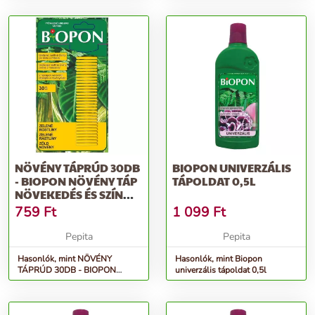
serken...
serken...
NÖVÉNY TÁPRÚD 30DB
BIOPON UNIVERZÁLIS
- BIOPON NÖVÉNY TÁP
TÁPOLDAT 0,5L
NÖVEKEDÉS ÉS SZÍN
SERKENTŐ...
759
Ft
1 099
Ft
Pepita
Pepita
Hasonlók, mint NÖVÉNY
Hasonlók, mint Biopon
TÁPRÚD 30DB - BIOPON
univerzális tápoldat 0,5l
növény táp növekedés és szín
serkentő...