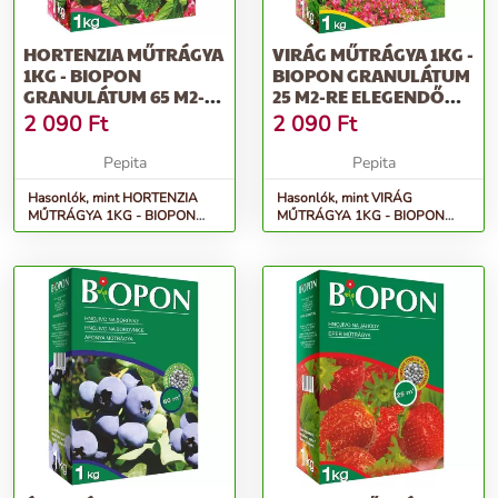
HORTENZIA MŰTRÁGYA
VIRÁG MŰTRÁGYA 1KG -
1KG - BIOPON
BIOPON GRANULÁTUM
GRANULÁTUM 65 M2-
25 M2-RE ELEGENDŐ
RE ELEGENDŐ TÖBB...
TÖBBKOMP...
2 090
Ft
2 090
Ft
Pepita
Pepita
Hasonlók, mint HORTENZIA
Hasonlók, mint VIRÁG
MŰTRÁGYA 1KG - BIOPON
MŰTRÁGYA 1KG - BIOPON
granulátum 65 m2-re elegendő
granulátum 25 m2-re elegendő
több...
többkomp...