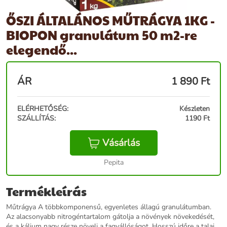
ŐSZI ÁLTALÁNOS MŰTRÁGYA 1KG -
BIOPON granulátum 50 m2-re
elegendő...
ÁR
1 890
Ft
ELÉRHETŐSÉG:
Készleten
SZÁLLÍTÁS:
1190 Ft
Vásárlás
Pepita
Termékleírás
Műtrágya A többkomponensű, egyenletes állagú granulátumban.
Az alacsonyabb nitrogéntartalom gátolja a növények növekedését,
és a kálium nagy része növeli a fagyállóságot. Hosszú időre a talaj