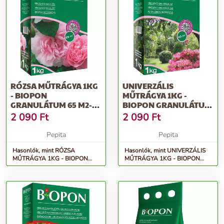
RÓZSA MŰTRÁGYA 1KG
UNIVERZÁLIS
- BIOPON
MŰTRÁGYA 1KG -
GRANULÁTUM 65 M2-
BIOPON GRANULÁTUM
RE ELEGENDŐ
40 M2-RE ELEGENDŐ
2 090
Ft
2 090
Ft
TÖBBKOMP...
TÖ...
Pepita
Pepita
Hasonlók, mint RÓZSA
Hasonlók, mint UNIVERZÁLIS
MŰTRÁGYA 1KG - BIOPON
MŰTRÁGYA 1KG - BIOPON
granulátum 65 m2-re elegendő
granulátum 40 m2-re elegendő
többkomp...
tö...