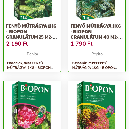
FENYŐ MŰTRÁGYA 1KG
FENYŐ MŰTRÁGYA 1KG
- BIOPON
- BIOPON
GRANULÁTUM 25 M2-RE
GRANULÁTUM 40 M2-
ELEGENDŐ
RE ELEGENDŐ
2 190
Ft
1 790
Ft
TÖBBKOMP...
TÖBBKOMP...
Pepita
Pepita
Hasonlók, mint FENYŐ
Hasonlók, mint FENYŐ
MŰTRÁGYA 1KG - BIOPON
MŰTRÁGYA 1KG - BIOPON
granulátum 25 m2-re elegendő
granulátum 40 m2-re elegendő
többkomp...
többkomp...