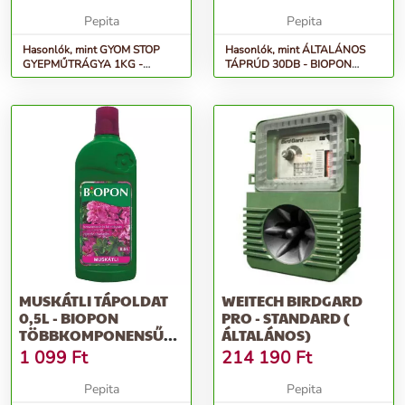
SERKE...
Pepita
Pepita
Hasonlók, mint GYOM STOP
Hasonlók, mint ÁLTALÁNOS
GYEPMŰTRÁGYA 1KG -
TÁPRÚD 30DB - BIOPON
BIOPON granulátum 50 m2-re
növény táp növekedés és szín
elegendő...
serke...
MUSKÁTLI TÁPOLDAT
WEITECH BIRDGARD
0,5L - BIOPON
PRO - STANDARD (
TÖBBKOMPONENSŰ
ÁLTALÁNOS)
ÁSVÁNYI MŰTRÁGYA
1 099
Ft
214 190
Ft
S...
Pepita
Pepita