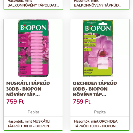
Hasonlók, mint
Hasonlók, mint
BALKONNÖVÉNY TÁPOLDAT
BALKONNÖVÉNY TÁPRÚD
0,5L - BIOPON professzionális
30DB - BIOPON növény táp
ásványi műtrá...
növekedés és szín se...
MUSKÁTLI TÁPRÚD
ORCHIDEA TÁPRÚD
30DB - BIOPON
10DB - BIOPON
NÖVÉNY TÁP
NÖVÉNY TÁP
NÖVEKEDÉS ÉS SZÍN
NÖVEKEDÉS ÉS SZÍN
759
Ft
759
Ft
SERKEN...
SERKEN...
Pepita
Pepita
Hasonlók, mint MUSKÁTLI
Hasonlók, mint ORCHIDEA
TÁPRÚD 30DB - BIOPON
TÁPRÚD 10DB - BIOPON
növény táp növekedés és szín
növény táp növekedés és szín