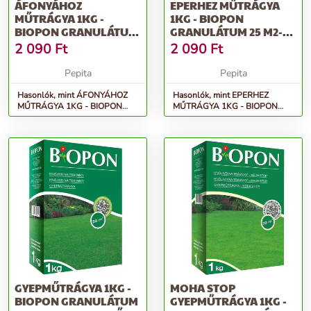
ÁFONYÁHOZ
EPERHEZ MŰTRÁGYA
MŰTRÁGYA 1KG -
1KG - BIOPON
BIOPON GRANULÁTUM
GRANULÁTUM 25 M2-RE
50 M2-RE ELEGENDŐ
ELEGENDŐ TÖBBKO...
2 090
Ft
2 090
Ft
TÖBB...
Pepita
Pepita
Hasonlók, mint ÁFONYÁHOZ
Hasonlók, mint EPERHEZ
MŰTRÁGYA 1KG - BIOPON
MŰTRÁGYA 1KG - BIOPON
granulátum 50 m2-re elegendő
granulátum 25 m2-re elegendő
több...
többko...
GYEPMŰTRÁGYA 1KG -
MOHA STOP
BIOPON GRANULÁTUM
GYEPMŰTRÁGYA 1KG -