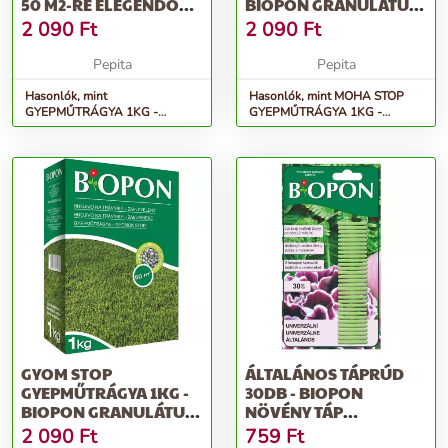
50 M2-RE ELEGENDŐ
BIOPON GRANULÁTUM
TÖBBKOMPON...
30 M2-RE ELEGENDŐ...
2 090
Ft
2 090
Ft
Pepita
Pepita
Hasonlók, mint
Hasonlók, mint MOHA STOP
GYEPMŰTRÁGYA 1KG -
GYEPMŰTRÁGYA 1KG -
BIOPON granulátum 50 m2-re
BIOPON granulátum 30 m2-re
elegendő többkompon...
elegendő...
GYOM STOP
ÁLTALÁNOS TÁPRÚD
GYEPMŰTRÁGYA 1KG -
30DB - BIOPON
BIOPON GRANULÁTUM
NÖVÉNY TÁP
50 M2-RE ELEGENDŐ...
NÖVEKEDÉS ÉS SZÍN
2 090
Ft
759
Ft