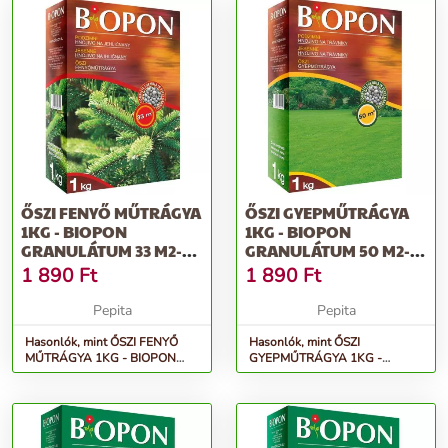
ŐSZI FENYŐ MŰTRÁGYA
ŐSZI GYEPMŰTRÁGYA
1KG - BIOPON
1KG - BIOPON
GRANULÁTUM 33 M2-RE
GRANULÁTUM 50 M2-
ELEGENDŐ TÖB...
RE ELEGENDŐ TÖBBK...
1 890
Ft
1 890
Ft
Pepita
Pepita
Hasonlók, mint ŐSZI FENYŐ
Hasonlók, mint ŐSZI
MŰTRÁGYA 1KG - BIOPON
GYEPMŰTRÁGYA 1KG -
granulátum 33 m2-re elegendő
BIOPON granulátum 50 m2-re
töb...
elegendő többk...