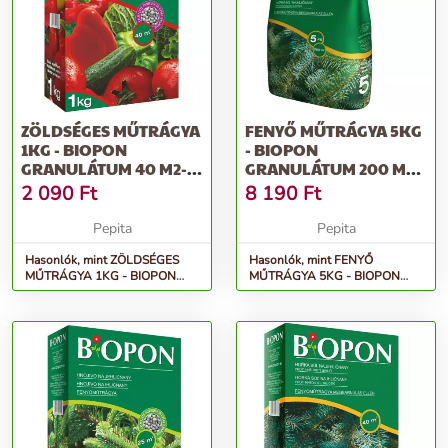
ZÖLDSÉGES MŰTRÁGYA
FENYŐ MŰTRÁGYA 5KG
1KG - BIOPON
- BIOPON
GRANULÁTUM 40 M2-
GRANULÁTUM 200 M2-
RE ELEGENDŐ TÖBB...
RE ELEGENDŐ
2 090
Ft
8 190
Ft
TÖBBKOM...
Pepita
Pepita
Hasonlók, mint ZÖLDSÉGES
Hasonlók, mint FENYŐ
MŰTRÁGYA 1KG - BIOPON
MŰTRÁGYA 5KG - BIOPON
granulátum 40 m2-re elegendő
granulátum 200 m2-re elegendő
több...
többkom...