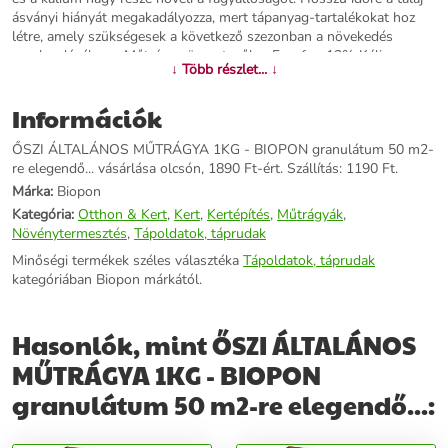
ásványi hiányát megakadályozza, mert tápanyag-tartalékokat hoz
létre, amely szükségesek a következő szezonban a növekedés
megkezdéséhez. Műtrágya összetevők Foszfor: 12% Kálium:
↓ Több részlet... ↓
23% Kálcium: 6% Magnézium: 4% KÉN: 10% Gyártó: EU. Biopon
(Lengyelország) Műtrágya kiszerelés: 1 kg/50m2 Műtrágya
Információk
alkalmazható Január Február Március Április Május Június Július
Augusztus Szeptember Október November December
ŐSZI ÁLTALÁNOS MŰTRÁGYA 1KG - BIOPON granulátum 50 m2-
re elegendő... vásárlása olcsón, 1890 Ft-ért. Szállítás: 1190 Ft.
További információk>>
Márka:
Biopon
Kategória:
Otthon & Kert
,
Kert
,
Kertépítés
,
Műtrágyák
,
Növénytermesztés
,
Tápoldatok, táprudak
Minőségi termékek széles választéka
Tápoldatok, táprudak
kategóriában Biopon márkától.
Hasonlók, mint ŐSZI ÁLTALÁNOS
MŰTRÁGYA 1KG - BIOPON
granulátum 50 m2-re elegendő...: