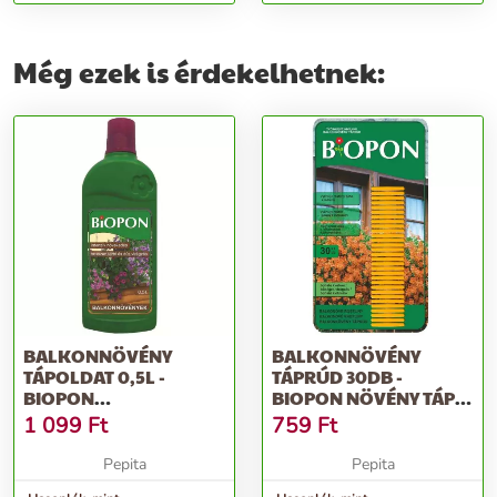
Még ezek is érdekelhetnek:
BALKONNÖVÉNY
BALKONNÖVÉNY
TÁPOLDAT 0,5L -
TÁPRÚD 30DB -
BIOPON
BIOPON NÖVÉNY TÁP
PROFESSZIONÁLIS
NÖVEKEDÉS ÉS SZÍN
1 099
Ft
759
Ft
ÁSVÁNYI MŰTRÁ...
SE...
Pepita
Pepita