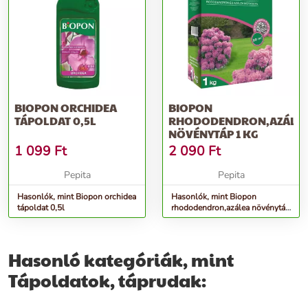
BIOPON ORCHIDEA
BIOPON
TÁPOLDAT 0,5L
RHODODENDRON,AZÁLE
NÖVÉNYTÁP 1 KG
1 099
Ft
2 090
Ft
Pepita
Pepita
Hasonlók, mint Biopon orchidea
Hasonlók, mint Biopon
tápoldat 0,5l
rhododendron,azálea növénytáp
1 kg
Hasonló kategóriák, mint
Tápoldatok, táprudak: