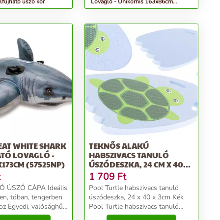
lfújható úszó kör
Lovagló - Unikornis 163x86cm
(57552NP) - fehér
EAT WHITE SHARK
TEKNŐS ALAKÚ
TÓ LOVAGLÓ -
HABSZIVACS TANULÓ
X173CM (57525NP)
ÚSZÓDESZKA, 24 CM X 40
CM X 3 CM, MINTÁS
t
1 709
Ft
Ó ÚSZÓ CÁPA Ideális
Pool Turtle habszivacs tanuló
n, tóban, tengerben
úszódeszka, 24 x 40 x 3cm Kék
oz Egyedi, valósághű
Pool Turtle habszivacs tanuló
s forma Két erős
úszódeszka, 24 x 40 x 3cm KékA