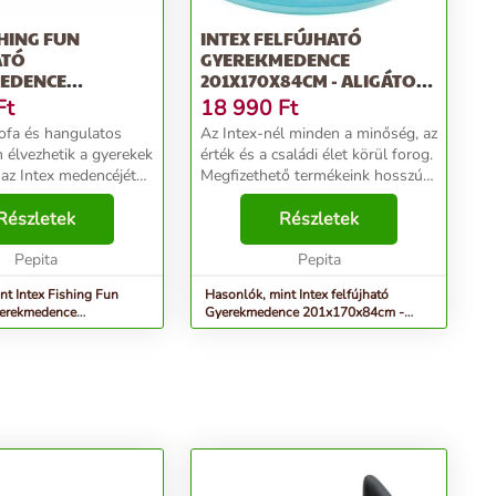
SHING FUN
INTEX FELFÚJHATÓ
ATÓ
GYEREKMEDENCE
EDENCE
201X170X84CM - ALIGÁTOR
99CM - TENGERP...
(57165NP)
Ft
18 990
Ft
ofa és hangulatos
Az Intex-nél minden a minőség, az
élvezhetik a gyerekek
érték és a családi élet körül forog.
 az Intex medencéjét
Megfizethető termékeink hosszú
A medence egy
távra készülnek, mint azok az
t mintáz,
Részletek
emlékek, melyeket vásárlóinknak
Részletek
nyal, hajóval, vízi
okoznak. Az Intex felfújható
s egy spriccel...
Pepita
ágyaka...
Pepita
nt Intex Fishing Fun
Hasonlók, mint Intex felfújható
yerekmedence
Gyerekmedence 201x170x84cm -
 - Tengerp...
Aligátor (57165NP)