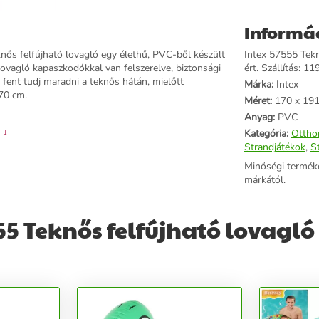
Informá
knős felfújható lovagló egy élethű, PVC-ből készült
Intex 57555 Tekn
lovagló kapaszkodókkal van felszerelve, biztonsági
ért. Szállítás: 11
b fent tudj maradni a teknős hátán, mielőtt
Márka:
Intex
170 cm.
Méret:
170 x 19
Anyag:
PVC
 ↓
Kategória:
Ottho
Strandjátékok
,
S
Minőségi termék
márkától.
5 Teknős felfújható lovagló 