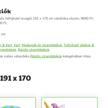
ciók
ős felfújható lovagló 191 x 170 cm vásárlása olcsón, 9690 Ft-
90 Ft.
1 cm
n & Kert
,
Kert
,
Medencék és strandjátékok
,
Felfújható játékok &
trandcikkek
,
Ráülős strandjátékok
ek széles választéka
Ráülős strandjátékok
kategóriában Intex
191 x 170