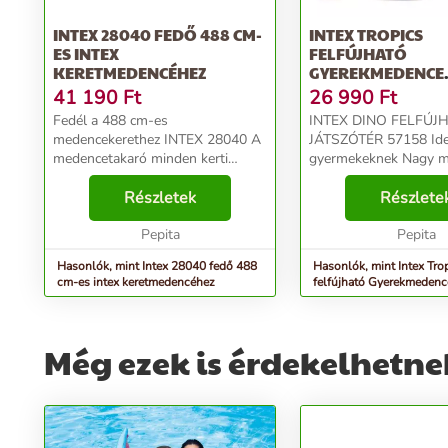
INTEX 28040 FEDŐ 488 CM-
INTEX TROPICS
ES INTEX
FELFÚJHATÓ
KERETMEDENCÉHEZ
GYEREKMEDENCE
(57158NP)
41 190
Ft
26 990
Ft
Fedél a 488 cm-es
INTEX DINO FELFÚJ
medencekerethez INTEX 28040 A
JÁTSZÓTÉR 57158 Ideális
medencetakaró minden kerti
gyermekeknek Nagy méret - 244 x
medencéhez elengedhetetlen -
211 cm Felfújható csúszda Puha
mivel korlátozza a
Részletek
felfújható leszállópad Felfújható
Részlete
szennyeződések bejutását a vízbe,
eper Szökőkút 6 színes labda
megakadályozza a hőveszteséget.
Pepita
Vízleeresztő szelep...
Pepita
Ezenkívül a...
Hasonlók, mint Intex 28040 fedő 488
Hasonlók, mint Intex Tro
cm-es intex keretmedencéhez
felfújható Gyerekmeden
Még ezek is érdekelhetne