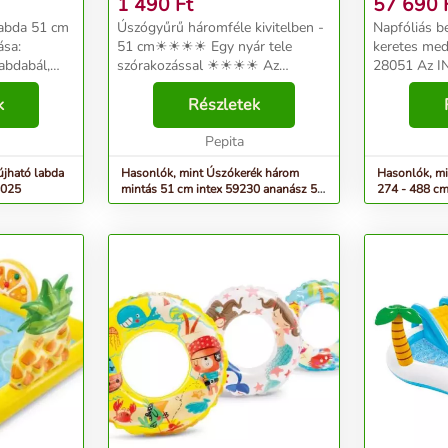
1 490
Ft
57 690
labda 51 cm
Úszógyűrű háromféle kivitelben -
Napfóliás 
ása:
51 cm☀☀☀☀ Egy nyár tele
keretes me
labdabál,
szórakozással ☀☀☀☀ Az
28051 Az I
 Micimackó
úszógyűrű a nyaralási összeállítás
elengedhete
tott
k
legnépszerűbb darabja. A színes
Részletek
számára, ak
rekeket
grafikák a gyerekeket a vízben
kihasználni 
..
való játékra ösztönzik....
Pepita
fólia felmeleg
újható labda
Hasonlók, mint Úszókerék három
Hasonlók, mi
8025
mintás 51 cm intex 59230 ananász 51
274 - 488 cm
cm intex 5923...
medencéhez i