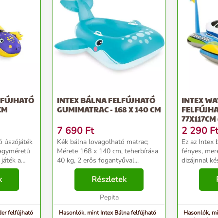
LFÚJHATÓ
INTEX BÁLNA FELFÚJHATÓ
INTEX WA
CM
GUMIMATRAC - 168 X 140 CM
FELFÚJHA
77X117CM
7 690
Ft
2 290
F
ó úszójáték
Kék bálna lovagolható matrac;
Ez az Intex 
agyméretű
Mérete 168 x 140 cm, teherbírása
fényes, mer
játék a
40 kg, 2 erős fogantyűval...
dizájnnal ké
yermek
szórakozást
z a játék
k
Részletek
gyermekeinek
ránduláshoz
erős és stra
Pepita
matrac egy n
er felfújható
Hasonlók, mint Intex Bálna felfújható
Hasonlók, mi