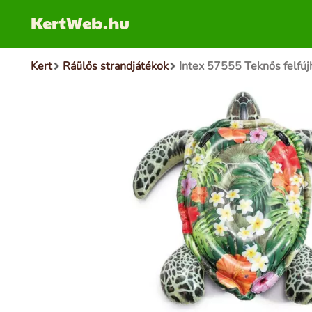
KertWeb.hu
Kert
Ráülős strandjátékok
Intex 57555 Teknős felfúj