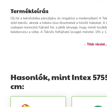
Termékleírás
Ülj fel a teknősbéka páncéljára, és ringatózz a medencében! A Te
zöld teknőc, akinek a hátára ülve élvezheted a hűsítő habokat. A 
szelepen keresztül fújható fel, a játék lényege, hogy minél továb
beleborulsz a vízbe. A Teknős felfújható lovagló méretei: 191 x 
További információk>>
↓ Több részlet...
Hasonlók, mint Intex 5755
cm: