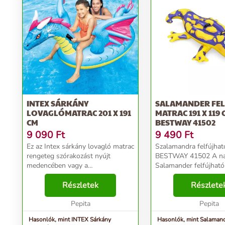
INTEX SÁRKÁNY
SALAMANDER FE
LOVAGLÓMATRAC 201 X 191
MATRAC 191 X 119 
CM
BESTWAY 41502
9 090
Ft
9 490
Ft
Ez az Intex sárkány lovagló matrac
Szalamandra felfújhat
rengeteg szórakozást nyújt
BESTWAY 41502 A n
medencében vagy a
Salamander felfújható 
tóban! Vinilből készült, felfújható
Bestway-től akár 2 g
motoros erős és tartós. A
Részletek
számára is alkalmas! E
Részlete
lovaglómatrac nagy teherbírású
tökéletes egy nyári ki
kapaszkodókkal és két légka...
Pepita
a tengerparton va...
Pepita
Hasonlók, mint INTEX Sárkány
Hasonlók, mint Salamand