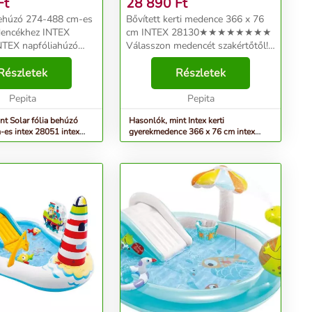
Ft
28 890
Ft
behúzó 274-488 cm-es
Bővített kerti medence 366 x 76
dencékhez INTEX
cm INTEX 28130★★★★★★★★
NTEX napfóliahúzó
Válasszon medencét szakértőtől!!!
tlen eszköz azok
★★★ ★ Élvezze a nyarat a saját
ik szeretnék
Részletek
kertjében, és élvezze a forró
Részletek
a napfólia előnyeit. A
napokat a medencében. ★
íti a vizet és...
Pepita
Azonnal használatra kész. ...
Pepita
nt Solar fólia behúzó
Hasonlók, mint Intex kerti
-es intex 28051 intex
gyerekmedence 366 x 76 cm intex
...
28130