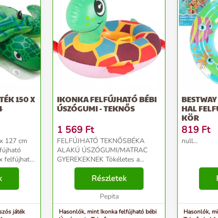
TÉK 150 X
IKONKA FELFÚJHATÓ BÉBI
BESTWAY 
4
ÚSZÓGUMI - TEKNŐS
HAL FELF
KÖR
1 569
Ft
819
Ft
 x 127 cm
FELFÚJHATÓ TEKNŐSBÉKA
null...
fújható
ALAKÚ ÚSZÓGUMI/MATRAC
x felfújható
GYEREKEKNEK Tökéletes a
yermekeddel
vízparton vagy a medencében való
 Formájával
k
pihenéshez. Segít hozzászokni a
Részletek
re hasonlít,
vízhez. Gyermeke biztonságban
élvezheti a vízben való játékot. Az
Pepita
...
szós játék
Hasonlók, mint Ikonka felfújható bébi
Hasonlók, m