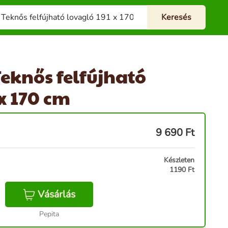
Teknős felfújható
x 170 cm
9 690
Ft
Készleten
1190 Ft
Vásárlás
Pepita