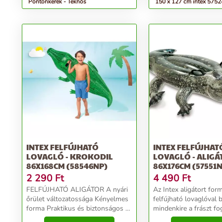
Pontonkerék - Teknős
150 x 127 cm intex 5752
INTEX FELFÚJHATÓ
INTEX FELFÚJHAT
LOVAGLÓ - KROKODIL
LOVAGLÓ - ALIG
86X168CM (58546NP)
86X176CM (57551
2 290
Ft
4 490
Ft
FELFÚJHATÓ ALIGÁTOR A nyári
Az Intex aligátort for
őrület változatossága Kényelmes
felfújható lovaglóval 
forma Praktikus és biztonságos -
mindenkire a frászt fo
erős fogantyúk Erős PVC
ha a medencébe veted