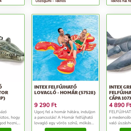
4
Úszógumi - Teknős
Teknős hal fe
Ó
INTEX FELFÚJHATÓ
INTEX GR
ÁTOR
LOVAGLÓ - HOMÁR (57528)
FELFÚJHA
NP)
CÁPA 107
9 290
Ft
4 890
F
mázó
Ugorj fel a homár hátára, induljon
FELFÚJHAT
biztos, hogy
a pancsolás! A Homár felfújható
a medencébe
god hozni,
lovagló egy vörös színű, mókás
való úszásh
 magad!
rák figura, akire fel tudsz mászni a
kialakítás é