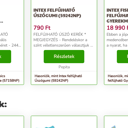
INTEX FELFÚJHATÓ
INTEX FI
ÚSZÓGUMI (59242NP)
FELFÚJH
GYEREKM
218X188X
790
Ft
18 990
HATÓ
FELFÚJHATÓ ÚSZÓ KERÉK *
Ebben a jóp
MEGJEGYZÉS - Rendeléskor a
medencében 
színt véletlenszerűen választjuk ki.
a nyarat, ha
Tökéletes a vízben való játékhoz
választod. 
k
Nagy átmérő: 6 1 cm Tartós PVC-
Részletek
tengerparto
ből készült (0. 18 mm) 6-10 éves
világítótoron
korú gyermekek ...
Pepita
csúszdával é
pics
Hasonlók, mint Intex felfújható
Hasonlók, mi
ce (57158NP)
Úszógumi (59242NP)
felfújható G
218x188x99cm
k: