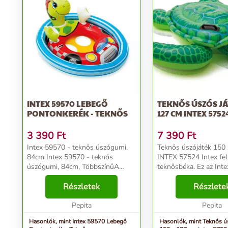
INTEX 59570 LEBEGŐ
TEKNŐS ÚSZÓS JÁ
PONTONKERÉK - TEKNŐS
127 CM INTEX 5752
3 390
Ft
7 390
Ft
Intex 59570 - teknős úszógumi,
Teknős úszójáték 150
84cm Intex 59570 - teknős
INTEX 57524 Intex fel
úszógumi, 84cm, TöbbszínűA
teknősbéka. Ez az Inte
leírás automata fordítóval készült,
játék megszeretteti g
folyamatosan dolgozunk a
Részletek
a vízben való játékot!
Részlete
szövegek javításán! INTEX 59570
egy barátságos teknős
GYERMEK ÚSZÓ PONTON ...
Pepita
amely...
Pepita
Hasonlók, mint Intex 59570 Lebegő
Hasonlók, mint Teknős ú