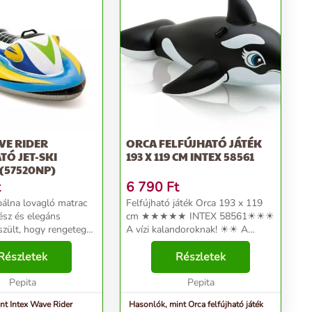
VE RIDER
ORCA FELFÚJHATÓ JÁTÉK
TÓ JET-SKI
193 X 119 CM INTEX 58561
 (57520NP)
t
6 790
Ft
bálna lovagló matrac
Felfújható játék Orca 193 x 119
ész és elegáns
cm ★★★★★ INTEX 58561☀☀☀
szült, hogy rengeteg
A vízi kalandoroknak! ☀☀ A
 nyújtson
felfújható orca kétségtelenül
! Vinilből készült,
Részletek
nagyszerű gazdagítás a nyári
Részletek
pabíró. A felfújható
bolondozásokhoz a víz mellett
agy teherb...
Pepita
vagy a medencédben! ☀ Kényel...
Pepita
nt Intex Wave Rider
Hasonlók, mint Orca felfújható játék