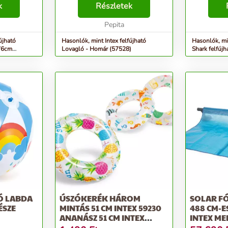
k
medencében. A homárral vicces
Részletek
fogantyú Na
knek. Két
játékokat játszhattok, például
PVC-ből kés
el...
bele...
Pepita
Úszás közben
újható
Hasonlók, mint Intex felfújható
Hasonlók, mi
176cm
Lovagló - Homár (57528)
Shark felfúj
107x173cm 
Ó LABDA
ÚSZÓKERÉK HÁROM
SOLAR FÓ
ÉSZE
MINTÁS 51 CM INTEX 59230
488 CM-E
ANANÁSZ 51 CM INTEX
INTEX MED
5923...