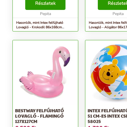
anyagból készült Javítófolt
Részletek
Igazán élethű játék a
Részlete
mellékelve IDEÁLIS
legvagányabb gyereke
GYEREKEKNEK A felfújható
Pepita
masszív fogantyúval is 
Pepita
aligátor eg...
Hasonlók, mint Intex felfújható
Hasonlók, mint Intex felf
Lovagló - Krokodil 86x168cm
Lovagló - Aligátor 86x
(58546NP)
(57551NP)
BESTWAY FELFÚJHATÓ
INTEX FELFÚJHAT
LOVAGLÓ - FLAMINGÓ
51 CM-ES INTEX CS
127X127CM
58025