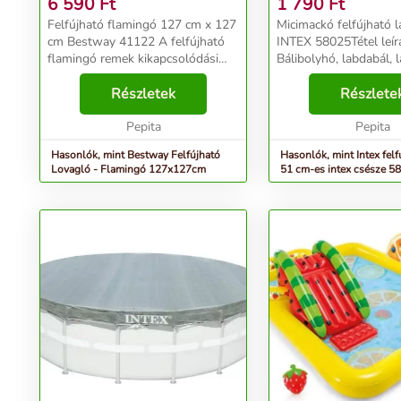
6 590
Ft
1 790
Ft
Felfújható flamingó 127 cm x 127
Micimackó felfújható 
cm Bestway 41122 A felfújható
INTEX 58025Tétel leír
flamingó remek kikapcsolódási
Bálibolyhó, labdabál, 
lehetőség nyáron. Gyönyörű színei
labdabál, labdabál: A
és eredeti formája biztosan
Részletek
mesemotívummal ellá
Részlete
örömet szerez a legkisebbeknek,
felfújható labda a gye
és arra ösztö...
Pepita
közös játékra ösztönzi .
Pepita
Hasonlók, mint Bestway Felfújható
Hasonlók, mint Intex felf
Lovagló - Flamingó 127x127cm
51 cm-es intex csésze 5