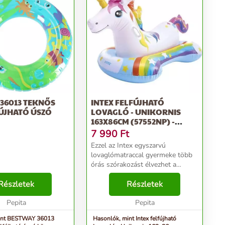
36013 TEKNŐS
INTEX FELFÚJHATÓ
ÚJHATÓ ÚSZÓ
LOVAGLÓ - UNIKORNIS
163X86CM (57552NP) -
FEHÉR
7 990
Ft
Ezzel az Intex egyszarvú
lovaglómatraccal gyermeke több
órás szórakozást élvezhet a
vízben! Vinilből készült, felfújható
Részletek
erős és tartós. A lovaglómatrac
Részletek
nagy teherbírású kapaszkodókkal
Pepita
és két légkamrá...
Pepita
int BESTWAY 36013
Hasonlók, mint Intex felfújható