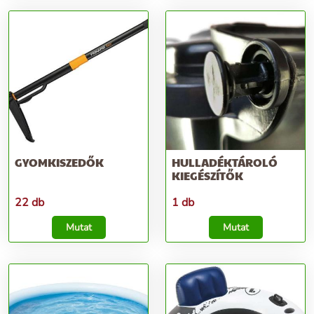
GYOMKISZEDŐK
HULLADÉKTÁROLÓ
KIEGÉSZÍTŐK
22 db
1 db
Mutat
Mutat