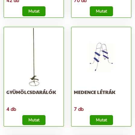
42 db
70 db
Mutat
Mutat
GYÜMÖLCSDARÁLÓK
MEDENCE LÉTRÁK
4 db
7 db
Mutat
Mutat