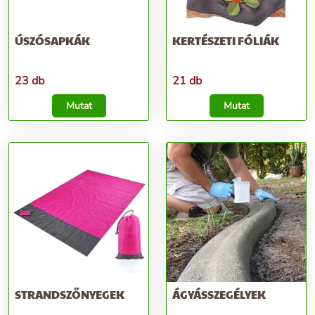
ÚSZÓSAPKÁK
KERTÉSZETI FÓLIÁK
23 db
21 db
Mutat
Mutat
STRANDSZŐNYEGEK
ÁGYÁSSZEGÉLYEK