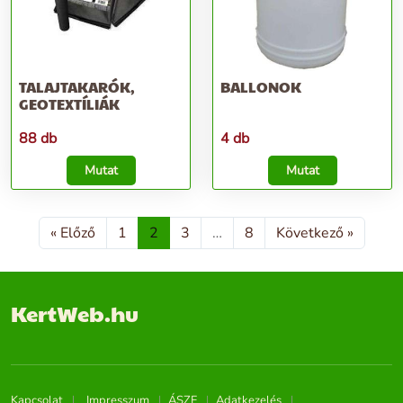
TALAJTAKARÓK,
BALLONOK
GEOTEXTÍLIÁK
88 db
4 db
Mutat
Mutat
« Előző
1
2
3
…
8
Következő »
KertWeb.hu
Kapcsolat
Impresszum
ÁSZF
Adatkezelés