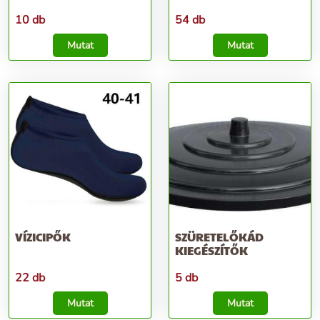
10 db
54 db
Mutat
Mutat
VÍZICIPŐK
SZÜRETELŐKÁD
KIEGÉSZÍTŐK
22 db
5 db
Mutat
Mutat