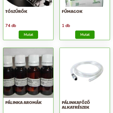
TÓSZŰRŐK
FŰMAGOK
74 db
1 db
Mutat
Mutat
PÁLINKA AROMÁK
PÁLINKAFŐZŐ
ALKATRÉSZEK