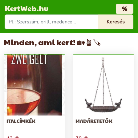
KertWeb.hu
%
Minden, ami kert! 🏡🪴🪚
ITALCÍMKÉK
MADÁRETETŐK