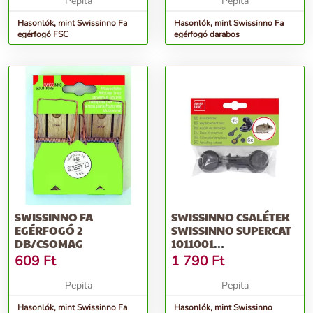
Pepita
Pepita
Hasonlók, mint Swissinno Fa
Hasonlók, mint Swissinno Fa
egérfogó FSC
egérfogó darabos
SWISSINNO FA
SWISSINNO CSALÉTEK
EGÉRFOGÓ 2
SWISSINNO SUPERCAT
DB/CSOMAG
1011001
EGÉRFOGÓHOZ
609
Ft
1 790
Ft
20DB/KARTON
Pepita
Pepita
Hasonlók, mint Swissinno Fa
Hasonlók, mint Swissinno