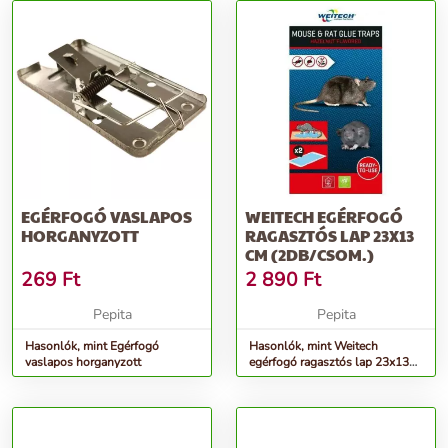
EGÉRFOGÓ VASLAPOS
WEITECH EGÉRFOGÓ
HORGANYZOTT
RAGASZTÓS LAP 23X13
CM (2DB/CSOM.)
269
Ft
2 890
Ft
Pepita
Pepita
Hasonlók, mint Egérfogó
Hasonlók, mint Weitech
vaslapos horganyzott
egérfogó ragasztós lap 23x13
cm (2db/csom.)