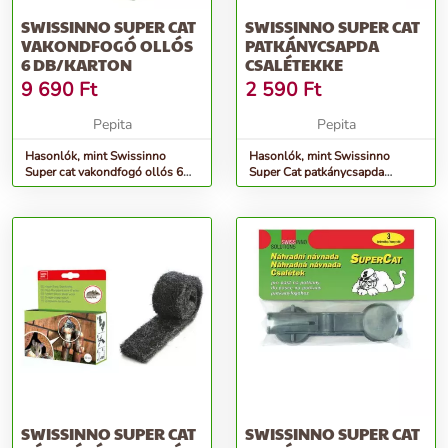
SWISSINNO SUPER CAT
SWISSINNO SUPER CAT
VAKONDFOGÓ OLLÓS
PATKÁNYCSAPDA
6 DB/KARTON
CSALÉTEKKE
9 690
Ft
2 590
Ft
Pepita
Pepita
Hasonlók, mint Swissinno
Hasonlók, mint Swissinno
Super cat vakondfogó ollós 6
Super Cat patkánycsapda
db/karton
csalétekke
SWISSINNO SUPER CAT
SWISSINNO SUPER CAT