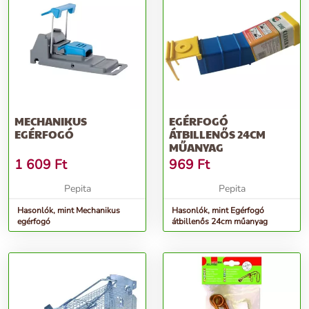
MECHANIKUS
EGÉRFOGÓ
EGÉRFOGÓ
ÁTBILLENŐS 24CM
MŰANYAG
1 609
Ft
969
Ft
Pepita
Pepita
Hasonlók, mint Mechanikus
Hasonlók, mint Egérfogó
egérfogó
átbillenős 24cm műanyag