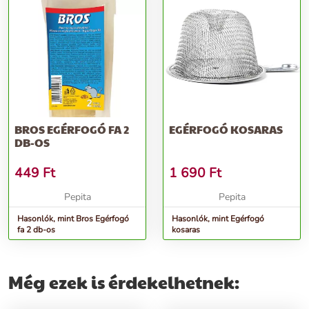
BROS EGÉRFOGÓ FA 2
EGÉRFOGÓ KOSARAS
DB-OS
449
Ft
1 690
Ft
Pepita
Pepita
Hasonlók, mint Bros Egérfogó
Hasonlók, mint Egérfogó
fa 2 db-os
kosaras
Még ezek is érdekelhetnek: