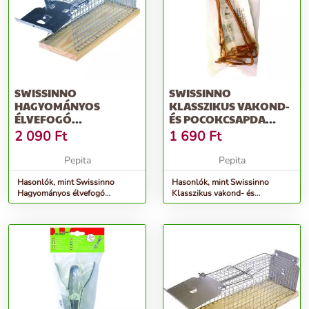
SWISSINNO
SWISSINNO
HAGYOMÁNYOS
KLASSZIKUS VAKOND-
ÉLVEFOGÓ
ÉS POCOKCSAPDA
EGÉRCSAPDA
DRÓTHUROK, 2 DB/CS
2 090
Ft
1 690
Ft
CSAPÓAJTÓ
RENDSZERŰ KALITKA
Pepita
Pepita
Hasonlók, mint Swissinno
Hasonlók, mint Swissinno
Hagyományos élvefogó
Klasszikus vakond- és
egércsapda csapóajtó rendszerű
pocokcsapda dróthurok, 2 db/cs
kalitka