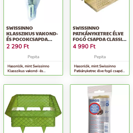
SWISSINNO
SWISSINNO
KLASSZIKUS VAKOND-
PATKÁNYKETREC ÉLVE
ÉS POCOKCSAPDA
FOGÓ CSAPDA CLASSIC
FÉMCSIPESZ
ÁLLAT- ÉS KÁRTEV...
2 290
Ft
4 990
Ft
Pepita
Pepita
Hasonlók, mint Swissinno
Hasonlók, mint Swissinno
Klasszikus vakond- és
Patkányketrec élve fogó csapda
pocokcsapda fémcsipesz
Classic Állat- és kártev...