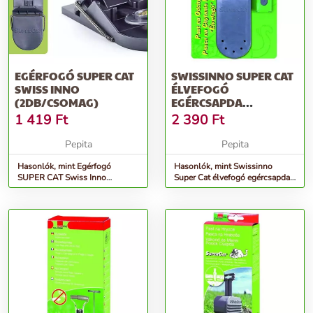
EGÉRFOGÓ SUPER CAT
SWISSINNO SUPER CAT
SWISS INNO
ÉLVEFOGÓ
(2DB/CSOMAG)
EGÉRCSAPDA
CSALÉTEKKEL
1 419
Ft
2 390
Ft
Pepita
Pepita
Hasonlók, mint Egérfogó
Hasonlók, mint Swissinno
SUPER CAT Swiss Inno
Super Cat élvefogó egércsapda
(2db/csomag)
csalétekkel