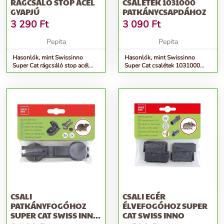
RÁGCSÁLÓ STOP ACÉL
CSALÉTEK 1031000
GYAPJÚ
PATKÁNYCSAPDÁHOZ
3 290
Ft
3 090
Ft
Pepita
Pepita
Hasonlók, mint Swissinno
Hasonlók, mint Swissinno
Super Cat rágcsáló stop acél
Super Cat csalétek 1031000
gyapjú
patkánycsapdához
CSALI
CSALI EGÉR
PATKÁNYFOGÓHOZ
ÉLVEFOGÓHOZ SUPER
SUPER CAT SWISS INNO
CAT SWISS INNO