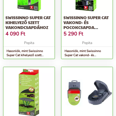
SWISSINNO SUPER CAT
SWISSINNO SUPER CAT
KIHELYEZŐ SZETT
VAKOND- ÉS
VAKONDCSAPDÁHOZ
POCOKCSAPDA
GUILLOTINE
4 090
Ft
5 290
Ft
Pepita
Pepita
Hasonlók, mint Swissinno
Hasonlók, mint Swissinno
Super Cat kihelyező szett
Super Cat vakond- és
vakondcsapdához
pocokcsapda guillotine