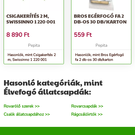
CSIGAKERÍTÉS 2 M,
BROS EGÉRFOGÓ FA 2
SWISSINNO 1 220 001
DB-OS 30 DB/KARTON
8 890
Ft
559
Ft
Pepita
Pepita
Hasonlók, mint Csigakerítés 2
Hasonlók, mint Bros Egérfogó
m, Swissinno 1 220 001
fa 2 db-os 30 db/karton
Hasonló kategóriák, mint
Élvefogó állatcsapdák:
Rovarölő szerek >>
Rovarcsapdák >>
Csalik állatcsapdához >>
Rágcsálóirtók >>