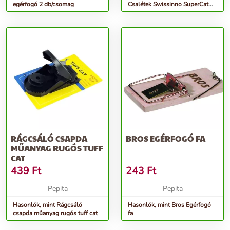
egérfogó 2 db/csomag
Csalétek Swissinno SuperCat
1011001 egérfogóhoz
20db/karton
RÁGCSÁLÓ CSAPDA
BROS EGÉRFOGÓ FA
MŰANYAG RUGÓS TUFF
CAT
439
Ft
243
Ft
Pepita
Pepita
Hasonlók, mint Rágcsáló
Hasonlók, mint Bros Egérfogó
csapda műanyag rugós tuff cat
fa