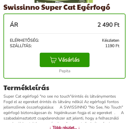
Swissinno Super Cat Egérfogó
ÁR
2 490
Ft
ELÉRHETŐSÉG:
Készleten
SZÁLLÍTÁS:
1190 Ft
Vásárlás
Pepita
Termékleírás
Super Cat egérfogó "no see no touch"érintés és látványmentes
Fogd el az egereket érintés és látvány nélkül Az egérfogó fontos
jellemzőinek összefoglalása: A SWISSINNO "No See, No Touch"
egérfogó biztonságosan és higiénikusan fogja el az egereket . A
szabadalmaztatott csapdarendszer azt jelenti, hogy a felhasználó
nem kerül kontaktba az egérrel. Az egeret diszkréten fogja meg.
↓ Több részlet... ↓