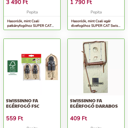
(3DB/CSOM)
3 490
Ft
1 790
Ft
Pepita
Pepita
Hasonlók, mint Csali
Hasonlók, mint Csali egér
patkányfogóhoz SUPER CAT
élvefogóhoz SUPER CAT Swiss
Swiss Inno (3db/csom)
Inno
SWISSINNO FA
SWISSINNO FA
EGÉRFOGÓ FSC
EGÉRFOGÓ DARABOS
559
Ft
409
Ft