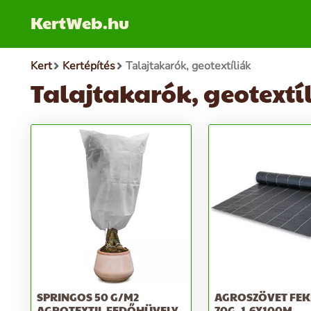
KertWeb.hu
Kert
Kertépítés
Talajtakarók, geotextíliák
Talajtakarók, geotextí
SPRINGOS 50 G/M2
AGROSZÖVET FEK
AGROTEXTIL FEDŐHÜVELY
70G, 1,6X100M