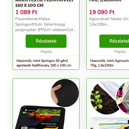
160 X 100 CM
1 089
Ft
19 090
Ft
Paraméterek:Márka:
Agroszövet fekete UV,
Springos®Szín: fehérAnyag:
1,6x100m...
polipropilén (PP)UV védelemSúly:
50g/m2Méretek:Hosszúság: 160
cmSzélesség: 100 cmVastagság:
Részletek
Részlete
0,2 mmTovábbi információk:A
gyapjúba varrt
Pepita
Pepita
állítószegélyTermék...
Hasonlók, mint Springos 50 g/m2
Hasonlók, mint Agroszöv
agrotextil fedőhüvely 160 x 100 cm
70g, 1,6x100m