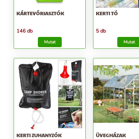
KÁRTEVŐRIASZTÓK
KERTI TÓ
146 db
5 db
Mutat
Mutat
KERTI ZUHANYZÓK
ÜVEGHÁZAK