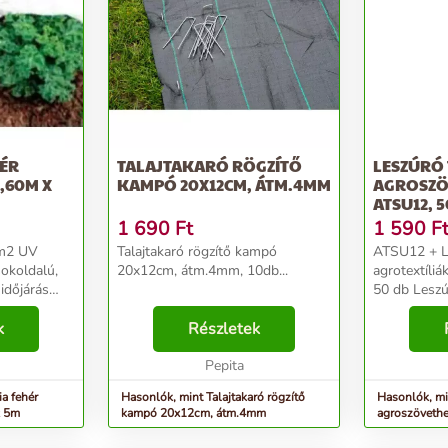
HÉR
TALAJTAKARÓ RÖGZÍTŐ
LESZÚRÓ
1,60M X
KAMPÓ 20X12CM, ÁTM.4MM
AGROSZ
ATSU12, 
1 690
Ft
1 590
F
/m2 UV
Talajtakaró rögzítő kampó
ATSU12 + Leszúró tüske
20x12cm, átm.4mm, 10db...
agrotextíliá
 időjárás
50 db Leszúró tüske az
l. jégeső,
agrotextília 
 Rovarok,
k
Részletek
földhöz rögzítésér
en is nagyon
cm. Csomag mennyiség: 50 db
Pepita
ia fehér
Hasonlók, mint Talajtakaró rögzítő
Hasonlók, mi
17g/m2 UV stab. 1,60m x 5m
kampó 20x12cm, átm.4mm
agroszöveth
ATSU12, 50 