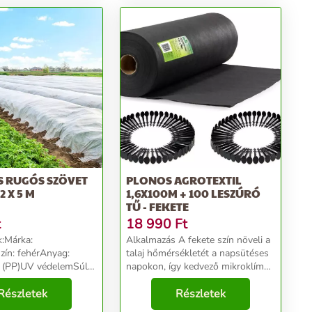
S RUGÓS SZÖVET
PLONOS AGROTEXTIL
2 X 5 M
1,6X100M + 100 LESZÚRÓ
TŰ - FEKETE
t
18 990
Ft
:Márka:
Alkalmazás A fekete szín növeli a
ín: fehérAnyag:
talaj hőmérsékletét a napsütéses
n (PP)UV védelemSúly:
napokon, így kedvező mikroklímát
tek:Vastagság:
teremt a növények körül. A
: 5 mSzélesség: 3,2
Részletek
melegebb talaj serkenti a
Részletek
: AG0014...
gyökérzet fejlődését, ami