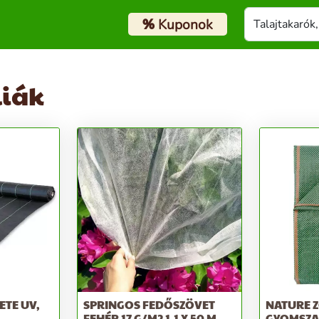
%
Kuponok
liák
ETE UV,
SPRINGOS FEDŐSZÖVET
NATURE 
FEHÉR 17 G/M2 1,1 X 50 M
GYOMSZA