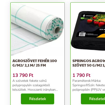
AGROSZÖVET FEHÉR 100
SPRINGOS AGRO
G/M2/ 2,1 M/ 25 FM
SZÖVET 50 G/M2 1,
13 790
Ft
1 790
Ft
A szövetek fekete színű
Paraméterek:Márka:
polypropylén szalagokból
Springos®Szín: feket
készültek. Hosszanti irányban
polipropilén (PP)UV v
15cm távban zöld sávok vannak
50g/m2Méretek:Vastag
belefonva. A zöld sávok
Részletek
mmHossz: 10 mSzéles
Részlete
összevarrhatóak még
mTermékkód: AG0022.