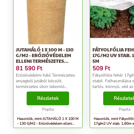
JUTAHÁLÓ 1 X 100 M - 130
FÁTYOLFÓLIA FE
G/M2 - ERÓZIÓVÉDELEM
17G/M2 UV STAB. 
ELLENI TERMÉSZETES...
5M
81 590
Ft
509
Ft
Erózióvédelmi háló Természetes
Fátyolfólia fehér 17g
anyagból jutából készült,
stabil Felhasználása sokoldalú,
természetes úton lebomló
tartós, könnyű, véd az
anyag, amelyek megvédik a talajt
viszontagságai ellen, p
a szél- és víz okozta erózióval
Részletek
talaj menti fagy, szél.
Részlete
szemben. Az erózióvédelmi hálót a
kártevők, madarak ell
lejtők és rézsűk...
Pepita
hasz...
Pepita
Hasonlók, mint JUTAHÁLÓ 1 X 100 M
Hasonlók, mint Fátyolfól
- 130 G/M2 - Erózióvédelem elleni
természetes...