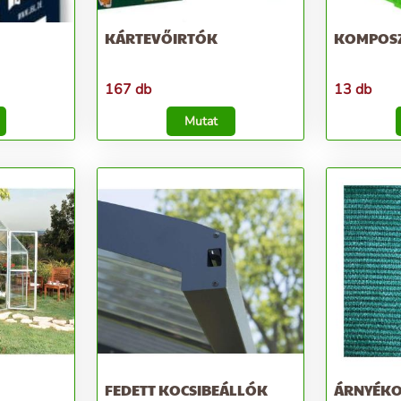
KÁRTEVŐIRTÓK
KOMPOS
167 db
13 db
Mutat
FEDETT KOCSIBEÁLLÓK
ÁRNYÉKO