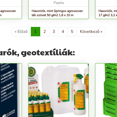
Pepita
s agrowoven
Hasonlók, mint Springos agrowoven
Hasonlók, mi
m
téli szövet 50 g/m2 1,6 x 10 m
17 g/m2 3,2 
« Előző
1
2
3
4
5
Következő »
rók, geotextíliák: