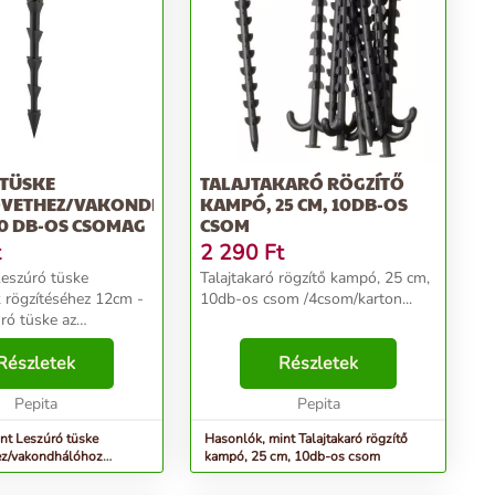
 TÜSKE
TALAJTAKARÓ RÖGZÍTŐ
ÖVETHEZ/VAKONDHÁLÓHOZ
KAMPÓ, 25 CM, 10DB-OS
50 DB-OS CSOMAG
CSOM
t
2 290
Ft
Talajtakaró rögzítő kampó, 25 cm,
k rögzítéséhez 12cm -
10db-os csom /4csom/karton...
és az agrotextília
e.. Hossz: 12
Részletek
Részletek
Pepita
EAN: 5907544412878 ...
Pepita
nt Leszúró tüske
Hasonlók, mint Talajtakaró rögzítő
ez/vakondhálóhoz
kampó, 25 cm, 10db-os csom
db-os csomag