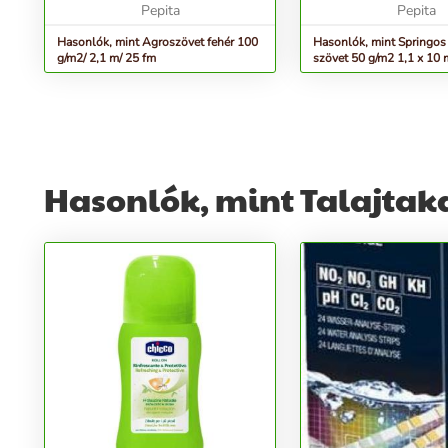
derékszögben is 15cm
Pepita
Pepita
távolságban. A hosszanti é...
Hasonlók, mint Agroszövet fehér 100
Hasonlók, mint Springo
g/m2/ 2,1 m/ 25 fm
szövet 50 g/m2 1,1 x 10 
Hasonlók, mint Talajtaka