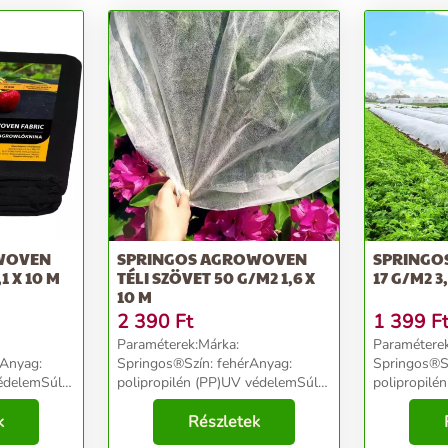
WOVEN
SPRINGOS AGROWOVEN
SPRINGO
1 X 10 M
TÉLI SZÖVET 50 G/M2 1,6 X
17 G/M2 3,
10 M
2 390
Ft
1 399
F
Paraméterek:Márka:
Paraméterek
eAnyag:
Springos®Szín: fehérAnyag:
Springos®Sz
édelemSúly:
polipropilén (PP)UV védelemSúly:
polipropilé
ság: 0,2
50g/m2Méretek:Vastagság: 0,1
17g/m2Mére
ség: 1,1
k
mmHossz: 10 mSzélesség: 1,6
Részletek
0.1mmHossz
..
mTermékkód: AG0017...
mTermékkód