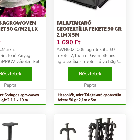
S AGROWOVEN
TALAJTAKARÓ
ET 50 G/M2 1,1 X
GEOTEXTÍLIA FEKETE 50 GR
2,1M X 5M
t
1 690
Ft
:Márka:
AWB5021005 agrotextília 50
ín: fehérAnyag:
fekete, 2,1 x 5 m Gyomellenes
n (PP)UV védelemSúly:
agrotextília - fekete, súlya 50g /
tek:Vastagság: 0,2
m². Erős, tartós és UV-álló PP
0 mSzélesség: 1,1
Részletek
anyagból. Tulajdonságainak
Részletek
: AG0018...
köszönhetően széles körben
Pepita
használják a kertés...
Pepita
int Springos agrowoven
Hasonlók, mint Talajtakaró geotextília
0 g/m2 1,1 x 10 m
fekete 50 gr 2,1m x 5m