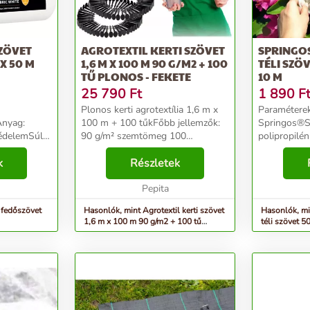
ZÖVET
AGROTEXTIL KERTI SZÖVET
SPRINGO
 X 50 M
1,6 M X 100 M 90 G/M2 + 100
TÉLI SZÖV
TŰ PLONOS - FEKETE
10 M
25 790
Ft
1 890
F
Plonos kerti agrotextília 1,6 m x
Paraméterek
Anyag:
100 m + 100 tűkFőbb jellemzők:
Springos®Sz
édelemSúly:
90 g/m² szemtömeg 100
polipropilé
gság:
talajszegély Védelem a kártevők
50g/m2Mére
lesség: 1,6
k
és a kedvezőtlen időjárási
Részletek
mmHossz: 1
..
körülmények ellen gyorsabb
mTermékkód
növekedés és bőségesebb te...
Pepita
 fedőszövet
Hasonlók, mint Agrotextil kerti szövet
Hasonlók, m
1,6 m x 100 m 90 g/m2 + 100 tű
téli szövet 5
plonos - fekete