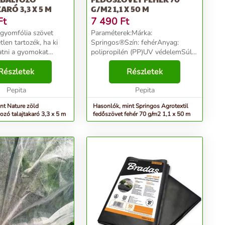
ARÓ 3,3 X 5 M
G/M2 1,1 X 50 M
Ft
7 490
Ft
 gyomfólia szövet
Paraméterek:Márka:
len tartozék, ha ki
Springos®Szín: fehérAnyag:
tatni a gyomokat
polipropilén (PP)UV védelemSúly:
 a tartós talajtakaró
70g/m2Méretek:Vastagság: 0,1
 polipropilénből
Részletek
mmHossz: 50 mSzélesség: 1,1
Részletek
űsége 90 g/m². A talajt
mTermékkód: AG0001...
..
Pepita
Pepita
nt Nature zöld
Hasonlók, mint Springos Agrotextil
zó talajtakaró 3,3 x 5 m
fedőszövet fehér 70 g/m2 1,1 x 50 m