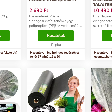
TALAJTAK
2 690
Ft
10 490
 70g,
Paraméterek:Márka:
Ez a Nature
Springos®Szín: fehérAnyag:
elengedhetet
polipropilén (PP)UV védelemSúly:
szeretné ik
17g/m2Méretek:Vastagság:
kertjéből! Ez
k
0.1mmHossz: 50 mSzélesség: 1,1
Részletek
szövet szőtt
mTermékkód: AG0006...
készült, sűr
Pepita
nedvesen ta.
et fekete UV,
Hasonlók, mint Springos fedőszövet
Hasonlók, mi
fehér 17 g/m2 1,1 x 50 m
gyomszabályo