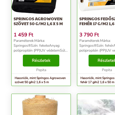
SPRINGOS AGROWOVEN
SPRINGOS FEDŐS
SZÖVET 50 G/M2 1,6 X 5 M
FEHÉR 17 G/M2 1,6
1 459
Ft
3 790
Ft
Paraméterek:Márka:
Paraméterek:Márka:
Springos®Szín: feketeAnyag:
Springos®Szín: fehér
polipropilén (PP)UV védelemSúly:
polipropilén (PP)UV v
50g/m2Méretek:Vastagság: 0,2
17g/m2Méretek:Vasta
mmHossz: 5 mSzélesség: 1,6
Részletek
0.1mmHossz: 50 mSzé
Részlete
mTermékkód: AG0020...
mTermékkód: AG0007.
Pepita
Pepita
Hasonlók, mint Springos Agrowoven
Hasonlók, mint Springos
szövet 50 g/m2 1,6 x 5 m
fehér 17 g/m2 1,6 x 50 m