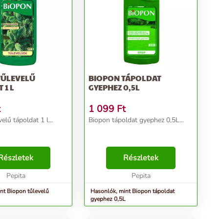
TŰLEVELŰ
BIOPON TÁPOLDAT
 1 L
GYEPHEZ 0,5L
t
1 099
Ft
elű tápoldat 1 l...
Biopon tápoldat gyephez 0,5L...
Részletek
Részletek
Pepita
Pepita
nt Biopon tűlevelű
Hasonlók, mint Biopon tápoldat
gyephez 0,5L