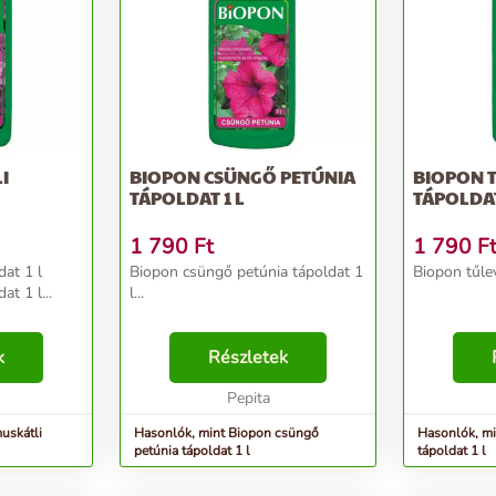
I
BIOPON CSÜNGŐ PETÚNIA
BIOPON 
TÁPOLDAT 1 L
TÁPOLDAT
1 790
Ft
1 790
F
dat 1 l
Biopon csüngő petúnia tápoldat 1
Biopon tűlev
t 1 l...
l...
k
Részletek
Pepita
uskátli
Hasonlók, mint Biopon csüngő
Hasonlók, mi
petúnia tápoldat 1 l
tápoldat 1 l