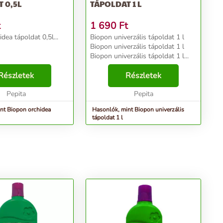
 0,5L
TÁPOLDAT 1 L
t
1 690
Ft
dea tápoldat 0,5l...
Biopon univerzális tápoldat 1 l
Biopon univerzális tápoldat 1 l
Biopon univerzális tápoldat 1 l...
Részletek
Részletek
Pepita
Pepita
nt Biopon orchidea
Hasonlók, mint Biopon univerzális
tápoldat 1 l