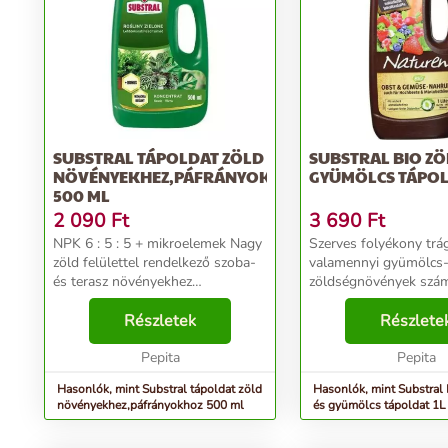
SUBSTRAL TÁPOLDAT ZÖLD
SUBSTRAL BIO ZÖ
NÖVÉNYEKHEZ,PÁFRÁNYOKHOZ
GYÜMÖLCS TÁPOL
500 ML
2 090
Ft
3 690
Ft
NPK 6 : 5 : 5 + mikroelemek Nagy
Szerves folyékony trá
zöld felülettel rendelkező szoba-
valamennyi gyümölcs-
és terasz növényekhez
zöldségnövények szám
Páfrányokhoz kiváló Javasolt
teraszon és a balkono
adagolás: hetente egyszer. Vital-
Részletek
Magas-ágyásokban te
Részlete
Aktív formulával és plusz vassal
növények számára is 
Feszes, élénk z...
Pepita
természetes nyersany
Pepita
Tisztán nö...
Hasonlók, mint Substral tápoldat zöld
Hasonlók, mint Substral
növényekhez,páfrányokhoz 500 ml
és gyümölcs tápoldat 1L