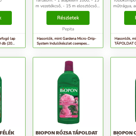
0
Tartalom: - 1 alapelem 1000, - 15
Többkompon
m vezetékcső, - 15 m elosztócső,
műtrágya, a
- 7 szabályozható végcsepegtető,
muskátlifaj
k
- 6 szabályozható sorcsepegtető -
Részletek
fejlesztette
10 szűkítő T-elem, - 1 zá...
nitrogéntar
Pepita
a hatás időt
mi...
rfogó lap
Hasonlók, mint Gardena Micro-Drip-
Hasonlók, m
 db (20
System Indulókészlet cserepes
TÁPOLDAT 0
növényekhez M 13001-20
többkompone
s...
FÉLÉK
BIOPON RÓZSA TÁPOLDAT
BIOPON 