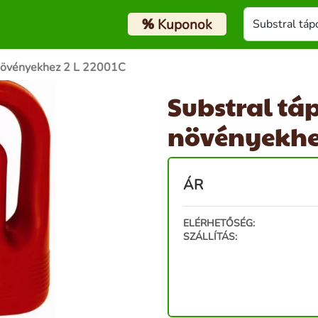
%
Kuponok
 növényekhez 2 L 22001C
Substral tá
növényekhez
ÁR
ELÉRHETŐSÉG:
SZÁLLÍTÁS: