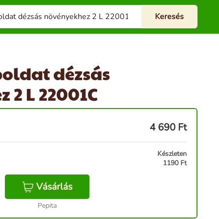
poldat dézsás
 2 L 22001C
4 690
Ft
Készleten
1190 Ft
Vásárlás
Pepita