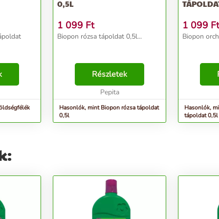
0,5L
TÁPOLDAT
1 099
Ft
1 099
F
ápoldat
Biopon rózsa tápoldat 0,5l...
Biopon orchi
k
Részletek
Pepita
öldségfélék
Hasonlók, mint Biopon rózsa tápoldat
Hasonlók, mi
0,5l
tápoldat 0,5l
k: