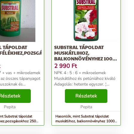
L TÁPOLDAT
SUBSTRAL TÁPOLDAT
FÉLÉKHEZ,POZSGÁSOKHOZ
MUSKÁTLIHOZ,
BALKONNÖVÉNYHEZ 1000
ML
t
2 990
Ft
 7 + vas + mikroelemek
NPK 4 : 5 : 6 + mikroelemek
 az összes tápanyagot
Muskátlihoz és petúniához kiváló
uszoknak és
Adagolás: hetente egyszer. ¦
k szüksége van. ¦
Tartalmaz minden tápanyagot ami
formulával dúsított ¦
Részletek
balkonnövényei pompás
Részletek
vassal Alkalmazási
virágzásához szükséges ¦ Vassal
–N...
Pepita
és Vital-Aktív formul...
Pepita
nt Substral tápoldat
Hasonlók, mint Substral tápoldat
khez,pozsgásokhoz 250
muskátlihoz, balkonnövényhez 1000
ml