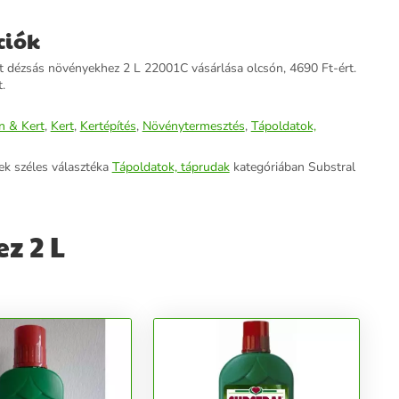
ciók
t dézsás növényekhez 2 L 22001C vásárlása olcsón, 4690 Ft-ért.
.
n & Kert
,
Kert
,
Kertépítés
,
Növénytermesztés
,
Tápoldatok,
ek széles választéka
Tápoldatok, táprudak
kategóriában Substral
z 2 L