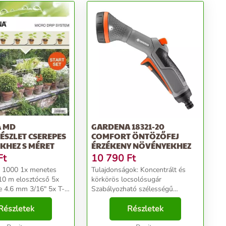
 MD
GARDENA 18321-20
SZLET CSEREPES
COMFORT ÖNTÖZŐFEJ
KHEZ S MÉRET
ÉRZÉKENY NÖVÉNYEKHEZ
Ft
10 790
Ft
m 1000 1x menetes
Tulajdonságok: Koncentrált és
10 m elosztócső 5x
körkörös locsolósugár
4.6 mm 3/16" 5x T-
Szabályozható szélességű
 zárótömítés
locsolósugár Utáncsepegés elleni
zható
Részletek
Részletek
védelem Fagy elleni védelem ...
ő...