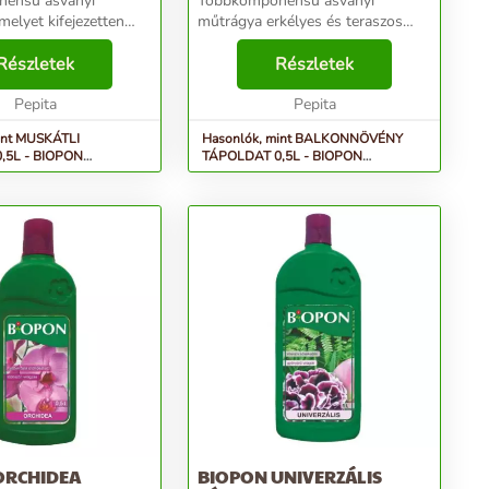
ensű ásványi
Többkomponensű ásványi
melyet kifejezetten
műtrágya erkélyes és teraszos
ták számára
növényekhez. Az amid forma
k ki. Az amid forma
Részletek
nitrogéntartalma meghosszabbítja
Részletek
talma meghosszabbítja
a hatás időtartamát, tehát csak a
artamát, így nem kell
Pepita
növényeket kell 10 naponta
Pepita
megt...
int MUSKÁTLI
Hasonlók, mint BALKONNÖVÉNY
,5L - BIOPON
TÁPOLDAT 0,5L - BIOPON
nsű ásványi műtrágya
professzionális ásványi műtrá...
ORCHIDEA
BIOPON UNIVERZÁLIS