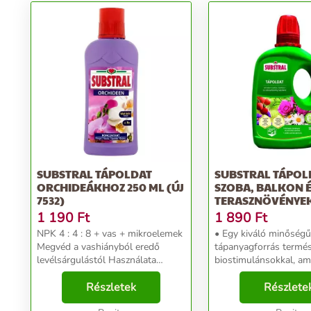
SUBSTRAL TÁPOLDAT
SUBSTRAL TÁPOL
ORCHIDEÁKHOZ 250 ML (ÚJ
SZOBA, BALKON 
7532)
TERASZNÖVÉNYEK
ML
1 190
Ft
1 890
Ft
NPK 4 : 4 : 8 + vas + mikroelemek
• Egy kiváló minőségű
Megvéd a vashiányból eredő
tápanyagforrás termé
levélsárgulástól Használata
biostimulánsokkal, ami
segítségével növényünk hosszan
növényeit az összes f
és dúsan fog virágozni. Adagolás:
Részletek
tápanyaggal és nyom
Részlete
márciustól szeptemberig
Láthatóan szebb növé