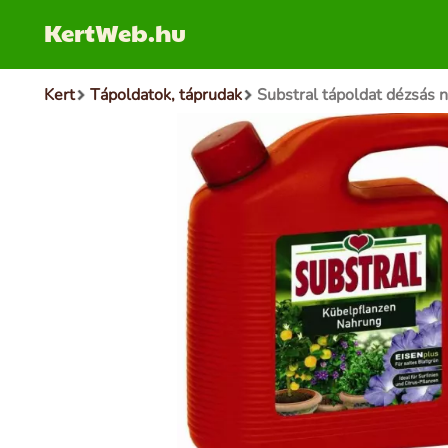
KertWeb.hu
Kert
Tápoldatok, táprudak
Substral tápoldat dézsás