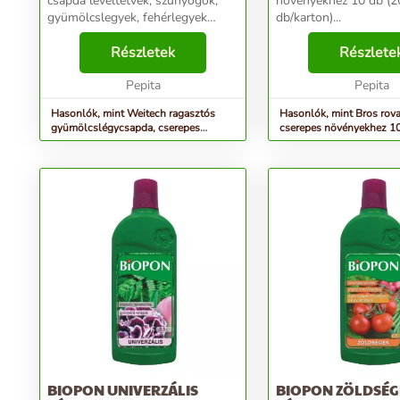
csapda levéltetvek, szúnyogok,
növényekhez 10 db (2
gyümölcslegyek, fehérlegyek
db/karton)...
ellen. Az élénksárga szín vonzza a
kártevőket, azonnal megtapadnak,
Részletek
Részlete
amint érintkezésbe kerülnek a
csapda ragadós fe...
Pepita
Pepita
Hasonlók, mint Weitech ragasztós
Hasonlók, mint Bros rova
gyümölcslégycsapda, cserepes
cserepes növényekhez 10
növényekhez (2 db)
db/karton)
BIOPON UNIVERZÁLIS
BIOPON ZÖLDSÉG