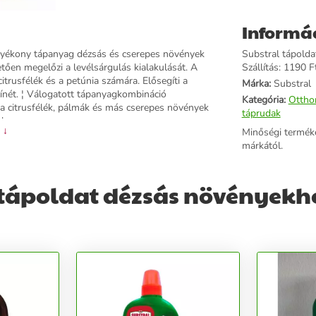
Informá
lyékony tápanyag dézsás és cserepes növények
Substral tápolda
en megelőzi a levélsárgulás kialakulását. A
Szállítás: 1190 Ft
trusfélék és a petúnia számára. Elősegíti a
Márka:
Substral
színét. ¦ Válogatott tápanyagkombináció
Kategória:
Ottho
s a citrusfélék, pálmák és más cserepes növények
táprudak
mber
 ↓
Minőségi termék
márkától.
tápoldat dézsás növényekhe