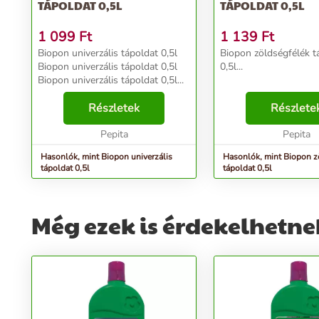
TÁPOLDAT 0,5L
TÁPOLDAT 0,5L
1 099
Ft
1 139
Ft
Biopon univerzális tápoldat 0,5l
Biopon zöldségfélék t
Biopon univerzális tápoldat 0,5l
0,5l...
Biopon univerzális tápoldat 0,5l...
Részletek
Részlete
Pepita
Pepita
Hasonlók, mint Biopon univerzális
Hasonlók, mint Biopon z
tápoldat 0,5l
tápoldat 0,5l
Még ezek is érdekelhetne