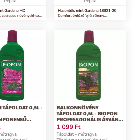
Pepita
Pepita
int Gardena MD
Hasonlók, mint Gardena 18321-20
t cserepes növényekhez S
Comfort öntözőfej érzékeny
növényekhez
 TÁPOLDAT 0,5L -
BALKONNÖVÉNY
TÁPOLDAT 0,5L - BIOPON
MPONENSŰ
PROFESSZIONÁLIS ÁSVÁNYI
MŰTRÁGYA S...
MŰTRÁ...
t
1 099
Ft
műtrágya
Tápoldat - műtrágya