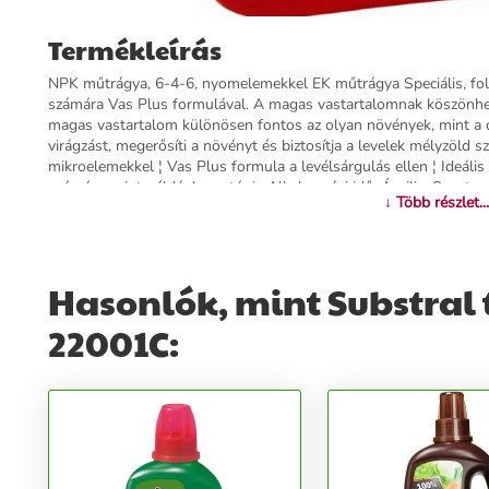
Termékleírás
NPK műtrágya, 6-4-6, nyomelemekkel EK műtrágya Speciális, fo
számára Vas Plus formulával. A magas vastartalomnak köszönhető
magas vastartalom különösen fontos az olyan növények, mint a ci
virágzást, megerősíti a növényt és biztosítja a levelek mélyzöld 
mikroelemekkel ¦ Vas Plus formula a levélsárgulás ellen ¦ Ideáli
számára, mint például a petúnia Alkalmazási idő: Április–Szepte
↓ Több részlet...
További információk>>
Hasonlók, mint Substral 
22001C: