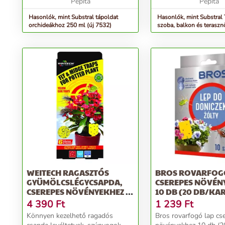
kéthetente, télen ha...
Pepita
elteltével • Pompás n
Pepita
t...
Hasonlók, mint Substral tápoldat
Hasonlók, mint Substral
orchideákhoz 250 ml (új 7532)
szoba, balkon és terasz
500 ml
WEITECH RAGASZTÓS
BROS ROVARFOG
GYÜMÖLCSLÉGYCSAPDA,
CSEREPES NÖVÉN
CSEREPES NÖVÉNYEKHEZ (2
10 DB (20 DB/KA
DB)
4 390
Ft
1 239
Ft
Könnyen kezelhető ragadós
Bros rovarfogó lap cs