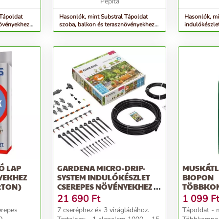
övények és
Pepita
 Tápoldat
Hasonlók, mint Substral Tápoldat
Hasonlók, m
növényekhez
szoba, balkon és terasznövényekhez
indulókészle
1000 ml
méret
Ó LAP
GARDENA MICRO-DRIP-
MUSKÁTLI
YEKHEZ
SYSTEM INDULÓKÉSZLET
BIOPON
RTON)
CSEREPES NÖVÉNYEKHEZ M
TÖBBKO
13001-20
ÁSVÁNYI 
21 690
Ft
1 099
F
erepes
7 cseréphez és 3 virágládához.
Tápoldat - 