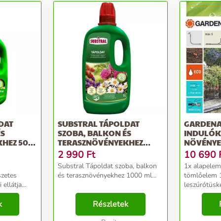
DAT
SUBSTRAL TÁPOLDAT
GARDENA
ÉS
SZOBA, BALKON ÉS
INDULÓKÉ
HEZ 500
TERASZNÖVÉNYEKHEZ
NÖVÉNYE
1000 ML
2 990
Ft
10 690
Substral Tápoldat szoba, balkon
1x alapele
szetes
és terasznövényekhez 1000 ml...
tömlőelem 
 ellátja
leszúrótüske 
ontos
elem 4.6mm 3/16" 1x
elemmel •
k
Részletek
4.6 mm 3/16" 5x szabályo
nyek 7 nap
végcsepegtet