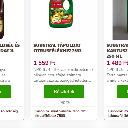
LDSÉG ÉS
SUBSTRAL TÁPOLDAT
SUBSTRA
DAT 1L
CITRUSFÉLÉKHEZ 7533
KAKTUSZ
250 ML
1 559
Ft
1 489
F
gya
NPK 6 : 4 : 6 + vas + mikroelemek
NPK 3 : 5 :
 és
Minden citrusfajta számára
Tartalmazza
ára a
tartalmazza az elengedhetetlen
amire a kakt
n egyaránt
makro- és mikroelemeket. Megvéd
pozsgásokna
rmesztett
k
a vashiányból eredő
Részletek
Vital-Aktív 
100 %
levélsárgulástól. Adagolás:
Hozzáadott 
agokból
márciustól szeptemberig het...
Pepita
idő: Február
 Bio zöldség
Hasonlók, mint Substral tápoldat
Hasonlók, mi
citrusfélékhez 7533
kaktuszfélé
ml