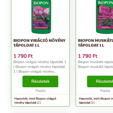
BIOPON VIRÁGZÓ NÖVÉNY
BIOPON MUSKÁTL
TÁPOLDAT 1 L
TÁPOLDAT 1 L
1 790
Ft
1 790
Ft
Biopon virágzó növény tápoldat 1
Biopon muskátli tápol
l Biopon virágzó növény tápoldat
Biopon muskátli tápolda
1 l Biopon virágzó növény
tápoldat 1 l Biopon virágzó
növény tápoldat 1 l Biopon
Részletek
Részlete
virágzó növény tápoldat 1 l...
Pepita
Pepita
Hasonlók, mint Biopon virágzó
Hasonlók, mint Biopon m
növény tápoldat 1 l
tápoldat 1 l