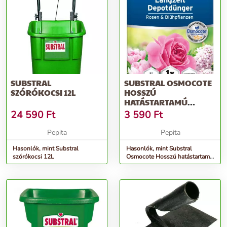
SUBSTRAL
SUBSTRAL OSMOCOTE
SZÓRÓKOCSI 12L
HOSSZÚ
HATÁSTARTAMÚ
TRÁGYA RÓZSÁKHOZ-
24 590
Ft
3 590
Ft
ÉS VIRÁGZÓ...
Pepita
Pepita
Hasonlók, mint Substral
Hasonlók, mint Substral
szórókocsi 12L
Osmocote Hosszú hatástartamú
trágya rózsákhoz-és virágzó...