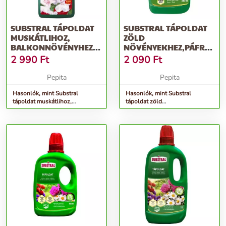
SUBSTRAL TÁPOLDAT
SUBSTRAL TÁPOLDAT
MUSKÁTLIHOZ,
ZÖLD
BALKONNÖVÉNYHEZ
NÖVÉNYEKHEZ,PÁFRÁNY
1000 ML
500 ML
2 990
Ft
2 090
Ft
Pepita
Pepita
Hasonlók, mint Substral
Hasonlók, mint Substral
tápoldat muskátlihoz,
tápoldat zöld
balkonnövényhez 1000 ml
növényekhez,páfrányokhoz 500
ml