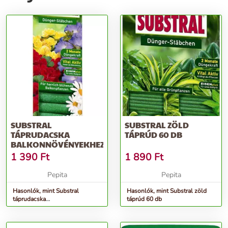
SUBSTRAL
SUBSTRAL ZÖLD
TÁPRUDACSKA
TÁPRÚD 60 DB
BALKONNÖVÉNYEKHEZ
1 390
Ft
1 890
Ft
Pepita
Pepita
Hasonlók, mint Substral
Hasonlók, mint Substral zöld
táprudacska
táprúd 60 db
balkonnövényekhez