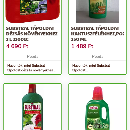
SUBSTRAL TÁPOLDAT
SUBSTRAL TÁPOLDAT
DÉZSÁS NÖVÉNYEKHEZ
KAKTUSZFÉLÉKHEZ,POZS
2 L 22001C
250 ML
4 690
Ft
1 489
Ft
Pepita
Pepita
Hasonlók, mint Substral
Hasonlók, mint Substral
tápoldat dézsás növényekhez 2
tápoldat
L 22001C
kaktuszfélékhez,pozsgásokhoz
250 ml