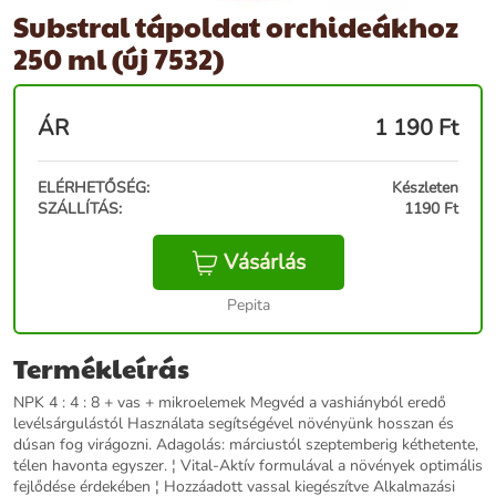
Substral tápoldat orchideákhoz
250 ml (új 7532)
ÁR
1 190
Ft
ELÉRHETŐSÉG:
Készleten
SZÁLLÍTÁS:
1190 Ft
Vásárlás
Pepita
Termékleírás
NPK 4 : 4 : 8 + vas + mikroelemek Megvéd a vashiányból eredő
levélsárgulástól Használata segítségével növényünk hosszan és
dúsan fog virágozni. Adagolás: márciustól szeptemberig kéthetente,
télen havonta egyszer. ¦ Vital-Aktív formulával a növények optimális
fejlődése érdekében ¦ Hozzáadott vassal kiegészítve Alkalmazási