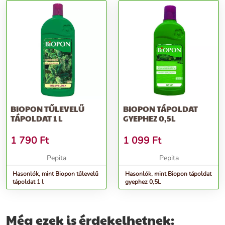
BIOPON TŰLEVELŰ
BIOPON TÁPOLDAT
TÁPOLDAT 1 L
GYEPHEZ 0,5L
1 790
Ft
1 099
Ft
Pepita
Pepita
Hasonlók, mint Biopon tűlevelű
Hasonlók, mint Biopon tápoldat
tápoldat 1 l
gyephez 0,5L
Még ezek is érdekelhetnek: