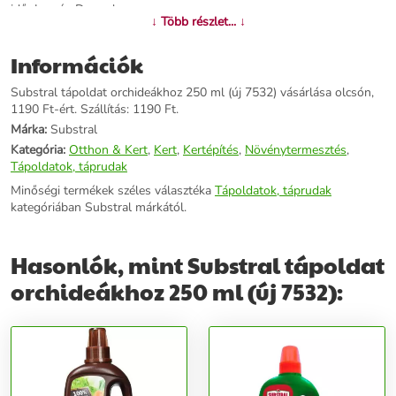
idő: Január–December
↓ Több részlet... ↓
További információk>>
Információk
Substral tápoldat orchideákhoz 250 ml (új 7532) vásárlása olcsón,
1190 Ft-ért. Szállítás: 1190 Ft.
Márka:
Substral
Kategória:
Otthon & Kert
,
Kert
,
Kertépítés
,
Növénytermesztés
,
Tápoldatok, táprudak
Minőségi termékek széles választéka
Tápoldatok, táprudak
kategóriában Substral márkától.
Hasonlók, mint Substral tápoldat
orchideákhoz 250 ml (új 7532):