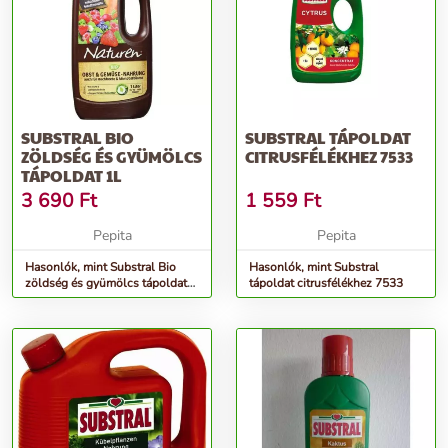
SUBSTRAL BIO
SUBSTRAL TÁPOLDAT
ZÖLDSÉG ÉS GYÜMÖLCS
CITRUSFÉLÉKHEZ 7533
TÁPOLDAT 1L
3 690
Ft
1 559
Ft
Pepita
Pepita
Hasonlók, mint Substral Bio
Hasonlók, mint Substral
zöldség és gyümölcs tápoldat
tápoldat citrusfélékhez 7533
1L