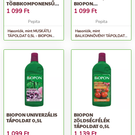
TÖBBKOMPONENSŰ
BIOPON
ÁSVÁNYI MŰTRÁGYA
PROFESSZIONÁLIS
1 099
Ft
1 099
Ft
S...
ÁSVÁNYI MŰTRÁ...
Pepita
Pepita
Hasonlók, mint MUSKÁTLI
Hasonlók, mint
TÁPOLDAT 0,5L - BIOPON
BALKONNÖVÉNY TÁPOLDAT
többkomponensű ásványi
0,5L - BIOPON professzionális
műtrágya s...
ásványi műtrá...
BIOPON UNIVERZÁLIS
BIOPON
TÁPOLDAT 0,5L
ZÖLDSÉGFÉLÉK
TÁPOLDAT 0,5L
1 099
Ft
1 139
Ft