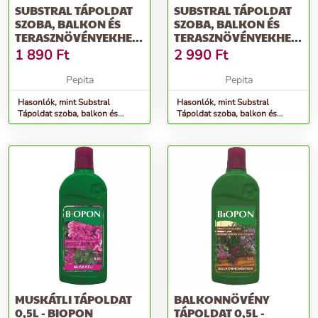
SUBSTRAL TÁPOLDAT
SUBSTRAL TÁPOLDAT
SZOBA, BALKON ÉS
SZOBA, BALKON ÉS
TERASZNÖVÉNYEKHEZ
TERASZNÖVÉNYEKHEZ
500 ML
1000 ML
1 890
Ft
2 990
Ft
Pepita
Pepita
Hasonlók, mint Substral
Hasonlók, mint Substral
Tápoldat szoba, balkon és
Tápoldat szoba, balkon és
terasznövényekhez 500 ml
terasznövényekhez 1000 ml
MUSKÁTLI TÁPOLDAT
BALKONNÖVÉNY
0,5L - BIOPON
TÁPOLDAT 0,5L -