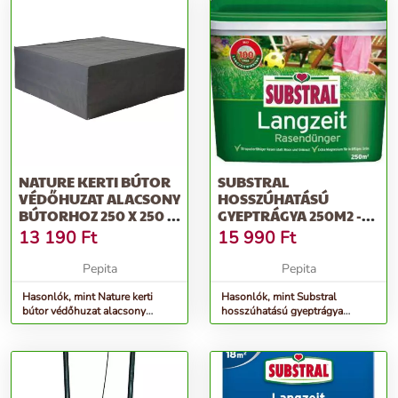
NATURE KERTI BÚTOR
SUBSTRAL
VÉDŐHUZAT ALACSONY
HOSSZÚHATÁSÚ
BÚTORHOZ 250 X 250 X
GYEPTRÁGYA 250M2 -
70 CM
5KG (KÉSZLET
13 190
Ft
15 990
Ft
EREJÉIG!)
Pepita
Pepita
Hasonlók, mint Nature kerti
Hasonlók, mint Substral
bútor védőhuzat alacsony
hosszúhatású gyeptrágya
bútorhoz 250 x 250 x 70 cm
250m2 - 5kg (készlet erejéig!)