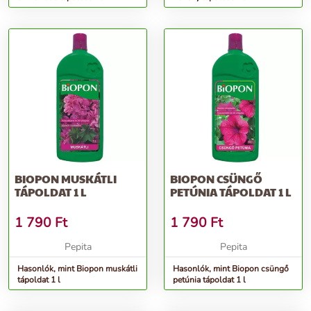
BIOPON MUSKÁTLI
BIOPON CSÜNGŐ
TÁPOLDAT 1 L
PETÚNIA TÁPOLDAT 1 L
1 790
Ft
1 790
Ft
Pepita
Pepita
Hasonlók, mint Biopon muskátli
Hasonlók, mint Biopon csüngő
tápoldat 1 l
petúnia tápoldat 1 l