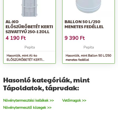
AL-KO
BALLON 50 L/250
ELŐSZÜRŐBETÉT KERTI
MENETES FEDÉLLEL
SZIVATTYÚ 250-1 ZOLL
4 190
Ft
9 390
Ft
Pepita
Pepita
Hasonlók, mint Al-ko
Hasonlók, mint Ballon 50 L/250
ELŐSZÜRŐBETÉT KERTI
menetes fedéllel
SZIVATTYÚ 250-1 ZOLL
Hasonló kategóriák, mint
Tápoldatok, táprudak:
Növénytermesztési kellékek >>
Vetőmagok >>
Növénytermesztő közegek >>