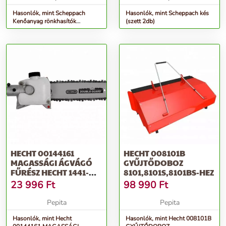
Hasonlók, mint Scheppach
Hasonlók, mint Scheppach kés
Kenőanyag rönkhasítók
(szett 2db)
kenéséhez
HECHT 00144161
HECHT 008101B
MAGASSÁGI ÁGVÁGÓ
GYŰJTŐDOBOZ
FŰRÉSZ HECHT 1441-
8101,8101S,8101BS-HEZ
HEZ
23 996
Ft
98 990
Ft
Pepita
Pepita
Hasonlók, mint Hecht
Hasonlók, mint Hecht 008101B