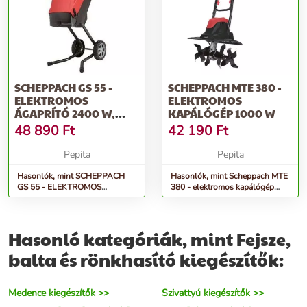
SCHEPPACH GS 55 -
SCHEPPACH MTE 380 -
ELEKTROMOS
ELEKTROMOS
ÁGAPRÍTÓ 2400 W,
KAPÁLÓGÉP 1000 W
KÉSES
48 890
Ft
42 190
Ft
Pepita
Pepita
Hasonlók, mint SCHEPPACH
Hasonlók, mint Scheppach MTE
GS 55 - ELEKTROMOS
380 - elektromos kapálógép
ÁGAPRÍTÓ 2400 W, KÉSES
1000 W
Hasonló kategóriák, mint Fejsze,
balta és rönkhasító kiegészítők:
Medence kiegészítők >>
Szivattyú kiegészítők >>