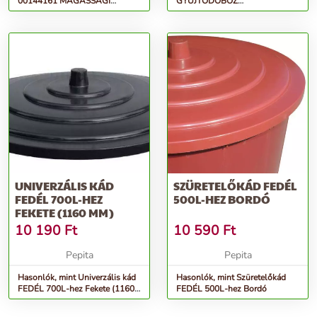
00144161 MAGASSÁGI
GYŰJTŐDOBOZ
ÁGVÁGÓ FŰRÉSZ Hecht 1441-
8101,8101S,8101BS-HEZ
HEZ
UNIVERZÁLIS KÁD
SZÜRETELŐKÁD FEDÉL
FEDÉL 700L-HEZ
500L-HEZ BORDÓ
FEKETE (1160 MM)
10 190
Ft
10 590
Ft
Pepita
Pepita
Hasonlók, mint Univerzális kád
Hasonlók, mint Szüretelőkád
FEDÉL 700L-hez Fekete (1160
FEDÉL 500L-hez Bordó
mm)