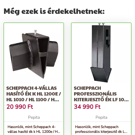
Még ezek is érdekelhetnek:
SCHEPPACH 4-VÁLLAS
SCHEPPACH
HASÍTÓ ÉK K HL 1200E /
PROFESSZIONÁLIS
HL 1010 / HL 1100 / HL
KITERJESZTŐ ÉK LF 100
1200S
/ HL 1200 / HL 1500-
20 990
Ft
34 990
Ft
HOZ
Pepita
Pepita
Hasonlók, mint Scheppach 4-
Hasonlók, mint Scheppach
vállas hasító ék k HL 1200e / HL
professzionális kiterjesztő ék LF