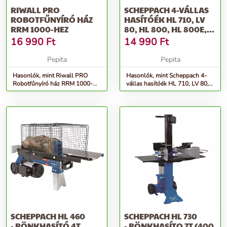
RIWALL PRO
SCHEPPACH 4-VÁLLAS
ROBOTFŰNYÍRÓ HÁZ
HASÍTÓÉK HL 710, LV
RRM 1000-HEZ
80, HL 800, HL 800E,
HL 81...
16 990
Ft
14 990
Ft
Pepita
Pepita
Hasonlók, mint Riwall PRO
Hasonlók, mint Scheppach 4-
Robotfűnyíró ház RRM 1000-
vállas hasítóék HL 710, LV 80,
hez
HL 800, HL 800e, HL 81...
SCHEPPACH HL 460
SCHEPPACH HL 730
- RÖNKHASÍTÓ 4T
- RÖNKHASÍTO 7T (400