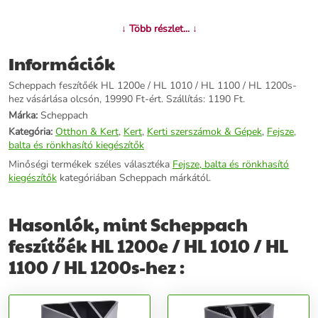
További információk>>
↓ Több részlet... ↓
Információk
Scheppach feszítőék HL 1200e / HL 1010 / HL 1100 / HL 1200s-
hez vásárlása olcsón, 19990 Ft-ért. Szállítás: 1190 Ft.
Márka:
Scheppach
Kategória:
Otthon & Kert
,
Kert
,
Kerti szerszámok & Gépek
,
Fejsze,
balta és rönkhasító kiegészítők
Minőségi termékek széles választéka
Fejsze, balta és rönkhasító
kiegészítők
kategóriában Scheppach márkától.
Hasonlók, mint Scheppach
feszítőék HL 1200e / HL 1010 / HL
1100 / HL 1200s-hez :