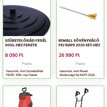
SZÜRETELŐKÁD FEDÉL
RIWALL SŐVÉNYVÁGÓ
500L-HEZ FEKETE
FEJ RAPS 2020 SET-HEZ
8 090
Ft
26 990
Ft
Pepita
Pepita
Hasonlók, mint Szüretelőkád
Hasonlók, mint Riwall
FEDÉL 500L-hez Fekete
Sővényvágó fej RAPS 2020
SET-hez