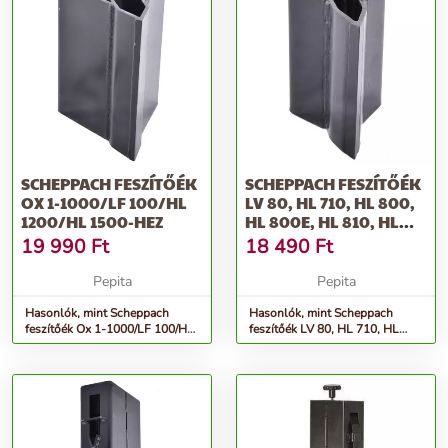
SCHEPPACH FESZÍTŐÉK
SCHEPPACH FESZÍTŐÉK
OX 1-1000/LF 100/HL
LV 80, HL 710, HL 800,
1200/HL 1500-HEZ
HL 800E, HL 810, HL
81...
19 990
Ft
18 490
Ft
Pepita
Pepita
Hasonlók, mint Scheppach
Hasonlók, mint Scheppach
feszítőék Ox 1-1000/LF 100/HL
feszítőék LV 80, HL 710, HL
1200/HL 1500-hez
800, HL 800e, HL 810, HL 81...