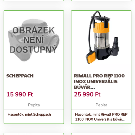
1010 / HL 1100 / HL 1200s
100 / HL 1200 / HL 1500-hoz
SCHEPPACH
RIWALL PRO REP 1100
INOX UNIVERZÁLIS
BÚVÁR
SZENNYVÍZSZIVATTYÚ
15 990
Ft
25 990
Ft
1100 W
Pepita
Pepita
Hasonlók, mint Scheppach
Hasonlók, mint Riwall PRO REP
1100 INOX Univerzális búvár
szennyvízszivattyú 1100 W