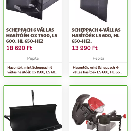
SCHEPPACH 6 VÁLLAS
SCHEPPACH 4-VÁLLAS
HASÍTÓÉK OX T500, LS
HASÍTÓÉK LS 600, HL
600, HL 650-HEZ
650-HEZ,
18 690
Ft
13 990
Ft
Pepita
Pepita
Hasonlók, mint Scheppach 6
Hasonlók, mint Scheppach 4-
vállas hasítóék Ox t500, LS 600,
vállas hasítóék LS 600, HL 650-
HL 650-hez
hez,