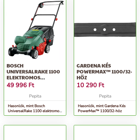
BOSCH
GARDENA KÉS
UNIVERSALRAKE 1100
POWERMAX™ 1100/32-
ELEKTROMOS
HÖZ
GYEPSZELLŐZTETŐ 230
49 996
Ft
10 290
Ft
V | 1100...
Pepita
Pepita
Hasonlók, mint Bosch
Hasonlók, mint Gardena Kés
UniversalRake 1100 elektromos
PowerMax™ 1100/32-höz
gyepszellőztető 230 V | 1100...