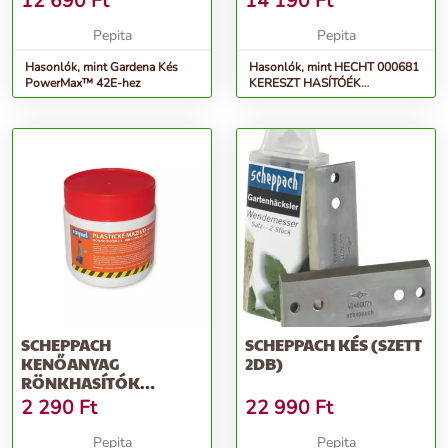
12 690
Ft
14 190
Ft
Pepita
Pepita
Hasonlók, mint Gardena Kés
Hasonlók, mint HECHT 000681
PowerMax™ 42E-hez
KERESZT HASÍTÓÉK
HECHT6810-HEZ
SCHEPPACH
SCHEPPACH KÉS (SZETT
KENŐANYAG
2DB)
RÖNKHASÍTÓK
KENÉSÉHEZ
2 290
Ft
22 990
Ft
Pepita
Pepita