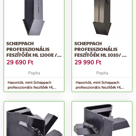
SCHEPPACH
SCHEPPACH
PROFESSZIONÁLIS
PROFESSZIONÁLIS
FESZÍTŐÉK HL 1200E /
FESZÍTŐÉK HL 1010/ HL
HL 1010 / HL 1100...
1100 / HL 1200
29 690
Ft
29 990
Ft
Pepita
Pepita
Hasonlók, mint Scheppach
Hasonlók, mint Scheppach
professzionális feszítőék HL
professzionális feszítőék HL
1200e / HL 1010 / HL 1100...
1010/ HL 1100 / HL 1200