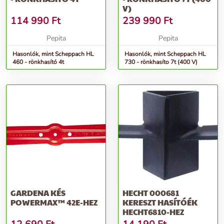
V)
114 990
Ft
239 990
Ft
Pepita
Pepita
Hasonlók, mint Scheppach HL
Hasonlók, mint Scheppach HL
460 - rönkhasító 4t
730 - rönkhasíto 7t (400 V)
GARDENA KÉS
HECHT 000681
POWERMAX™ 42E-HEZ
KERESZT HASÍTÓÉK
HECHT6810-HEZ