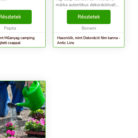
márka autentikus dekorációival!
Megjegyzés: A kanna csak
Részletek
dekorációs célokat szolgál....
Részletek
Pepita
Bonami
int Műanyag camping
Hasonlók, mint Dekoráció fém kanna -
jtett csappal
Antic Line