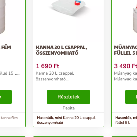
 FÉM
KANNA 20 L CSAPPAL,
MŰANYAG
ÖSSZENYOMHATÓ
FÜLLEL 5 
1 690
Ft
3 490
F
lel 15 L...
Kanna 20 L csappal,
Műanyag kan
összenyomható...
Műanyag kan
k
Részletek
Pepita
 kanna fém
Hasonlók, mint Kanna 20 L csappal,
Hasonlók, m
összenyomható
füllel 5 L