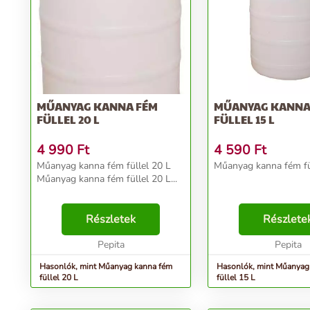
MŰANYAG KANNA FÉM
MŰANYAG KANNA
FÜLLEL 20 L
FÜLLEL 15 L
4 990
Ft
4 590
Ft
Műanyag kanna fém füllel 20 L
Műanyag kanna fém fül
Műanyag kanna fém füllel 20 L...
Részletek
Részlete
Pepita
Pepita
Hasonlók, mint Műanyag kanna fém
Hasonlók, mint Műanyag
füllel 20 L
füllel 15 L