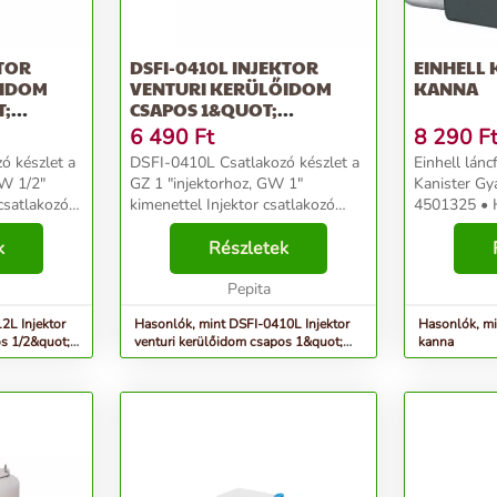
KTOR
DSFI-0410L INJEKTOR
EINHELL
ŐIDOM
VENTURI KERÜLŐIDOM
KANNA
T;
CSAPOS 1&QUOT;
10DB/KART
6 490
Ft
8 290
F
DSFI-0410L Csatlakozó készlet a
Einhell lán
GW 1/2"
GZ 1 "injektorhoz, GW 1"
Kanister Gy
kimenettel Injektor csatlakozó
4501325 • 
 az injektor
készlet. Lehetővé teszi az injektor
benzinmoto
őrendszerre.
k
felszerelését az öntözőrendszerre.
Részletek
megtankolás
 és két ...
Két 1 "külső menettel és két 1"
kannára sze
belső...
Pepita
táskával • G
2L Injektor
Hasonlók, mint DSFI-0410L Injektor
Hasonlók, mi
os 1/2&quot;
venturi kerülőidom csapos 1&quot;
kanna
10db/kart