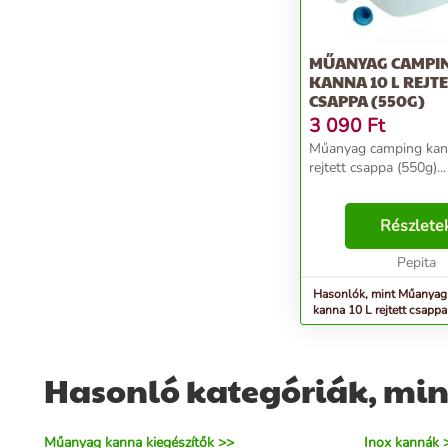
MŰANYAG CAMPI
KANNA 10 L REJT
CSAPPA (550G)
3 090
Ft
Műanyag camping kan
rejtett csappa (550g)...
Részlete
Pepita
Hasonlók, mint Műanyag
kanna 10 L rejtett csapp
Hasonló kategóriák, mi
Műanyag kanna kiegészítők >>
Inox kannák 