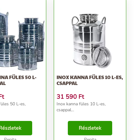
NA FÜLES 50 L-
INOX KANNA FÜLES 10 L-ES,
PAL
CSAPPAL
Ft
31 590
Ft
füles 50 L-es,
Inox kanna füles 10 L-es,
csappal...
Részletek
Részletek
Pepita
Pepita