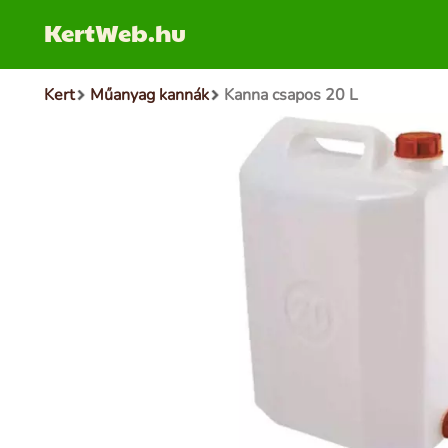
KertWeb.hu
Kert
Műanyag kannák
Kanna csapos 20 L