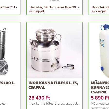
a füles 75 L-
Hasonlók, mint Inox kanna füles 30 L-
Hasonlók, mi
es, csappal
es, csappal
S 100 L-
INOX KANNA FÜLES 5 L-ES,
MŰANYAG
CSAPPAL
KANNA 20
CSAPPAL
28 490
Ft
5 890
F
L-es,
Inox kanna füles 5 L-es, csappal...
Műanyag ca
rejtett csapp