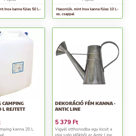
nt Inox kanna füles 50 L-
Hasonlók, mint Inox kanna füles 10 L-
es, csappal
 CAMPING
DEKORÁCIÓ FÉM KANNA -
 L REJTETT
ANTIC LINE
t
5 379
Ft
mping kanna 20 L
Vigyél otthonodba egy kicsit a
al...
régi szép időkből az Antic Line