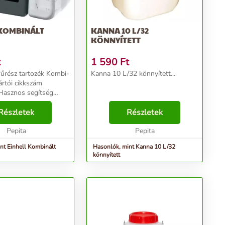
 KOMBINÁLT
KANNA 10 L/32
KÖNNYÍTETT
t
1 590
Ft
cfűrész tartozék Kombi-
Kanna 10 L/32 könnyített...
ártói cikkszám
Hasznos segítség
ros készülékek
ához • 2 tartály
Részletek
Részletek
relt szerszámtartó
yerekzárral elláto...
Pepita
Pepita
nt Einhell Kombinált
Hasonlók, mint Kanna 10 L/32
könnyített