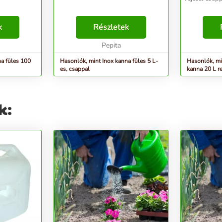
k
Részletek
Pepita
na füles 100
Hasonlók, mint Inox kanna füles 5 L-
Hasonlók, m
es, csappal
kanna 20 L re
k: