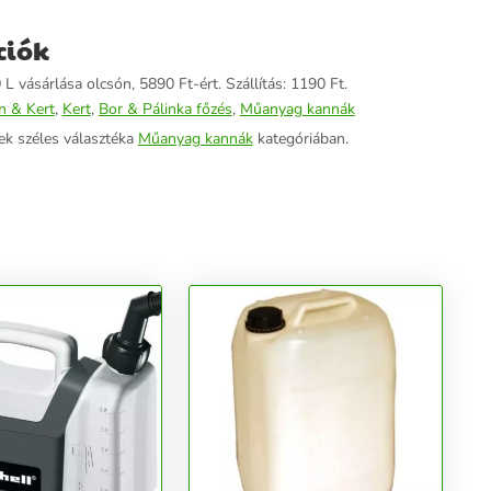
ciók
L vásárlása olcsón, 5890 Ft-ért. Szállítás: 1190 Ft.
n & Kert
,
Kert
,
Bor & Pálinka főzés
,
Műanyag kannák
ek széles választéka
Műanyag kannák
kategóriában.