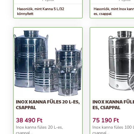
Hasonlók, mint Kanna 5 L/32
Hasonlók, mint Inox kann
könnyített
es, csappal
INOX KANNA FÜLES 20 L-ES,
INOX KANNA FÜLE
CSAPPAL
ES, CSAPPAL
38 490
Ft
75 190
Ft
Inox kanna füles 20 L-es,
Inox kanna füles 100 
csappal...
csappal...