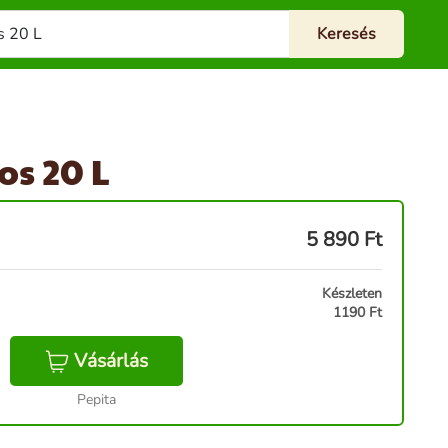
s 20 L
5 890
Ft
Készleten
1190 Ft
Vásárlás
Pepita