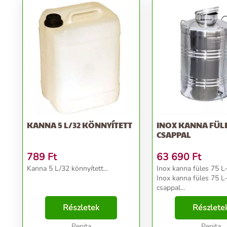
KANNA 5 L/32 KÖNNYÍTETT
INOX KANNA FÜLES
CSAPPAL
789
Ft
63 690
Ft
Kanna 5 L/32 könnyített...
Inox kanna füles 75 L-
Inox kanna füles 75 L-
csappal...
Részletek
Részlete
Pepita
Pepita