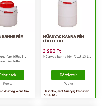
 KANNA FÉM
MŰANYAG KANNA FÉM
L
FÜLLEL 10 L
t
3 990
Ft
na fém füllel 5 L
Műanyag kanna fém füllel 10 L...
na fém füllel 5 L...
Részletek
Részletek
Pepita
Pepita
int Műanyag kanna fém
Hasonlók, mint Műanyag kanna fém
füllel 10 L