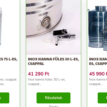
 75 L-ES,
INOX KANNA FÜLES 30 L-ES,
INOX KAN
CSAPPAL
ES, CSAP
41 290
Ft
45 990
es, csappal
Inox kanna füles 30 L-es,
Inox kanna 
es,
csappal...
csappal...
k
Részletek
Pepita