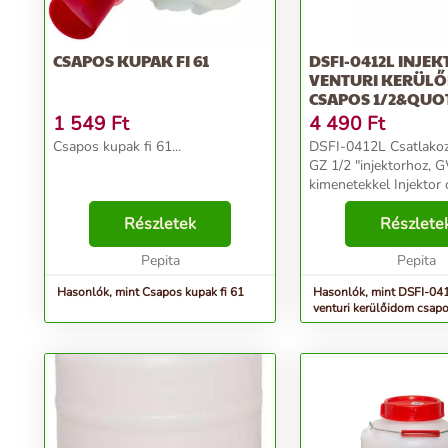
CSAPOS KUPAK FI 61
DSFI-0412L INJE
VENTURI KERÜL
CSAPOS 1/2&QUO
20DB/KART
1 549
Ft
4 490
Ft
Csapos kupak fi 61...
DSFI-0412L Csatlakozó készlet a
GZ 1/2 "injektorhoz, 
kimenetekkel Injektor csatlakozó
készlet. Lehetővé teszi
Részletek
felszerelését az öntöz
Részlete
Két 1/2 "külső menettel
Pepita
Pepita
Hasonlók, mint Csapos kupak fi 61
Hasonlók, mint DSFI-041
venturi kerülőidom csap
20db/kart