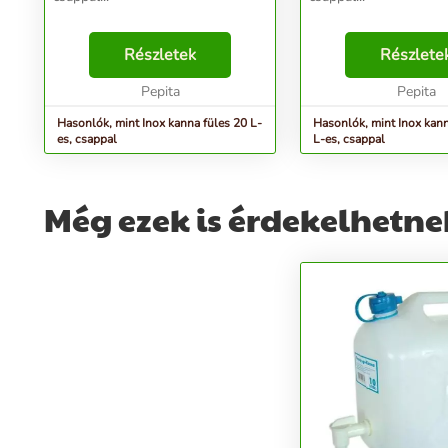
Részletek
Részlete
Pepita
Pepita
Hasonlók, mint Inox kanna füles 20 L-
Hasonlók, mint Inox kan
es, csappal
L-es, csappal
Még ezek is érdekelhetne