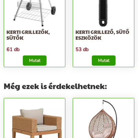
KERTI GRILLEZŐK,
KERTI GRILLEZŐ, SÜTŐ
SÜTŐK
ESZKÖZÖK
61 db
53 db
Mutat
Mutat
Még ezek is érdekelhetnek: