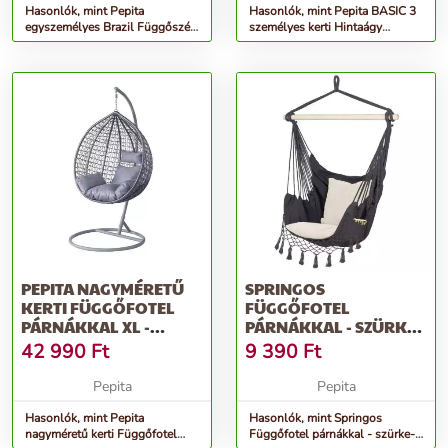
Hasonlók, mint Pepita
Hasonlók, mint Pepita BASIC 3
egyszemélyes Brazil Függőszék
személyes kerti Hintaágy
párnákkal - bézs
párnákkal - szürke
PEPITA NAGYMÉRETŰ
SPRINGOS
KERTI FÜGGŐFOTEL
FÜGGŐFOTEL
PÁRNÁKKAL XL -
PÁRNÁKKAL - SZÜRKE-
EGYSZEMÉLYES -
KRÉM
42 990
Ft
9 390
Ft
SZÜRKE
Pepita
Pepita
Hasonlók, mint Pepita
Hasonlók, mint Springos
nagyméretű kerti Függőfotel
Függőfotel párnákkal - szürke-