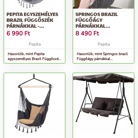
PEPITA EGYSZEMÉLYES
SPRINGOS BRAZIL
BRAZIL FÜGGŐSZÉK
FÜGGŐÁGY
PÁRNÁKKAL -
PÁRNÁKKAL
VILÁGOSSZÜRKE
130X100CM - SZÜRKE
6 990
Ft
8 490
Ft
Pepita
Pepita
Hasonlók, mint Pepita
Hasonlók, mint Springos brazil
egyszemélyes Brazil Függőszék
Függőágy párnákkal
párnákkal - világosszürke
130x100cm - szürke