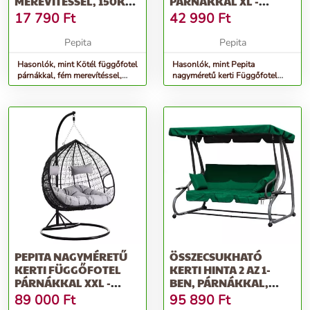
MEREVÍTÉSSEL, 150KG
PÁRNÁKKAL XL -
TEHERBÍRÁS, BÉZS
EGYSZEMÉLYES -...
17 790
Ft
42 990
Ft
Pepita
Pepita
Hasonlók, mint Kötél függőfotel
Hasonlók, mint Pepita
párnákkal, fém merevítéssel,
nagyméretű kerti Függőfotel
150kg teherbírás, Bézs
párnákkal XL - egyszemélyes -...
PEPITA NAGYMÉRETŰ
ÖSSZECSUKHATÓ
KERTI FÜGGŐFOTEL
KERTI HINTA 2 AZ 1-
PÁRNÁKKAL XXL -
BEN, PÁRNÁKKAL,
KÉTSZEMÉLYES -...
ZÖLD | G2025-B ZÖLD
89 000
Ft
95 890
Ft