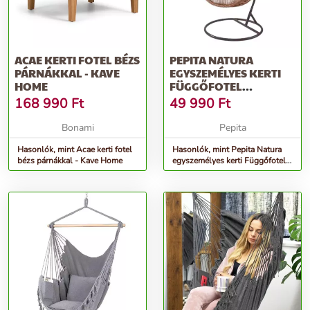
ACAE KERTI FOTEL BÉZS
PEPITA NATURA
PÁRNÁKKAL - KAVE
EGYSZEMÉLYES KERTI
HOME
FÜGGŐFOTEL
PÁRNÁKKAL -
168 990
Ft
49 990
Ft
TECHNORAT...
Bonami
Pepita
Hasonlók, mint Acae kerti fotel
Hasonlók, mint Pepita Natura
bézs párnákkal - Kave Home
egyszemélyes kerti Függőfotel
párnákkal - technorat...