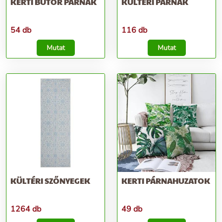
KERTI BÚTOR PÁRNÁK
KÜLTÉRI PÁRNÁK
54 db
116 db
Mutat
Mutat
KÜLTÉRI SZŐNYEGEK
KERTI PÁRNAHUZATOK
1264 db
49 db