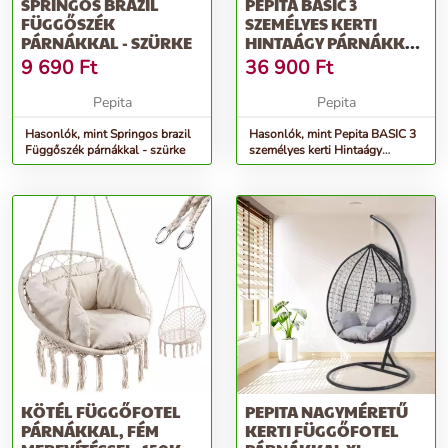
SPRINGOS BRAZIL
PEPITA BASIC 3
FÜGGŐSZÉK
SZEMÉLYES KERTI
PÁRNÁKKAL - SZÜRKE
HINTAÁGY PÁRNÁKKAL
- BARNA
9 690
Ft
36 900
Ft
Pepita
Pepita
Hasonlók, mint Springos brazil
Hasonlók, mint Pepita BASIC 3
Függőszék párnákkal - szürke
személyes kerti Hintaágy
párnákkal - barna
KÖTÉL FÜGGŐFOTEL
PEPITA NAGYMÉRETŰ
PÁRNÁKKAL, FÉM
KERTI FÜGGŐFOTEL