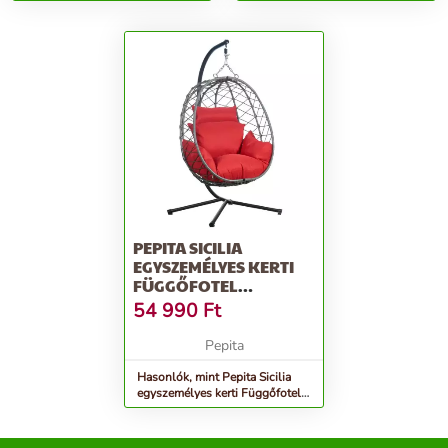
párnákkal XL - egyszemélyes -
krém
szürke
PEPITA SICILIA
EGYSZEMÉLYES KERTI
FÜGGŐFOTEL
PÁRNÁKKAL - SZÜRKE-
54 990
Ft
PIROS
Pepita
Hasonlók, mint Pepita Sicilia
egyszemélyes kerti Függőfotel
párnákkal - szürke-piros