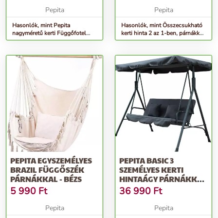
Pepita
Pepita
Hasonlók, mint Pepita
Hasonlók, mint Összecsukható
nagyméretű kerti Függőfotel
kerti hinta 2 az 1-ben, párnákkal,
párnákkal XXL - kétszemélyes
zöld | G2025-B ZÖLD
-...
PEPITA EGYSZEMÉLYES
PEPITA BASIC 3
BRAZIL FÜGGŐSZÉK
SZEMÉLYES KERTI
PÁRNÁKKAL - BÉZS
HINTAÁGY PÁRNÁKKAL
- SZÜRKE
5 990
Ft
36 990
Ft
Pepita
Pepita