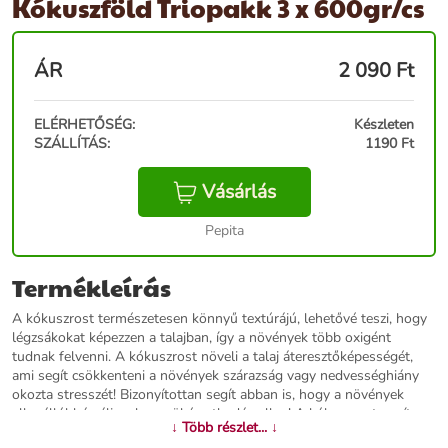
Kókuszföld Triopakk 3 x 600gr/cs
ÁR
2 090
Ft
ELÉRHETŐSÉG:
Készleten
SZÁLLÍTÁS:
1190 Ft
Vásárlás
Pepita
Termékleírás
A kókuszrost természetesen könnyű textúrájú, lehetővé teszi, hogy
légzsákokat képezzen a talajban, így a növények több oxigént
tudnak felvenni. A kókuszrost növeli a talaj áteresztőképességét,
ami segít csökkenteni a növények szárazság vagy nedvességhiány
okozta stresszét! Bizonyítottan segít abban is, hogy a növények
ellenállóbbá váljanak a gyökérrothadás ellen! A kókuszrost segít a
↓ Több részlet... ↓
vízvisszatartásban és a vízelvezetésben, így a növényeket nem kell