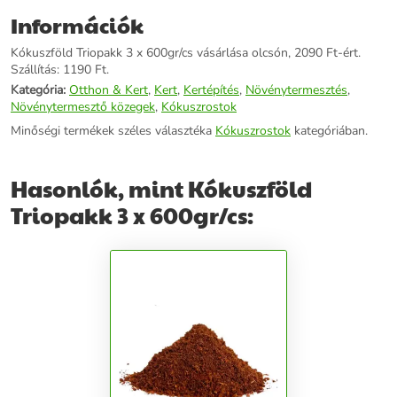
olyan gyakran öntözni. Környezetbarát és biológiailag lebomló, így
Információk
kiváló választás a fenntartható kertészeti gyakorlatokhoz! Kiszerelés:
3 x 600gr/cs (3*8 literre duzzadó brikett)
Kókuszföld Triopakk 3 x 600gr/cs vásárlása olcsón, 2090 Ft-ért.
Szállítás: 1190 Ft.
További információk>>
Kategória:
Otthon & Kert
,
Kert
,
Kertépítés
,
Növénytermesztés
,
Növénytermesztő közegek
,
Kókuszrostok
Minőségi termékek széles választéka
Kókuszrostok
kategóriában.
Hasonlók, mint Kókuszföld
Triopakk 3 x 600gr/cs: