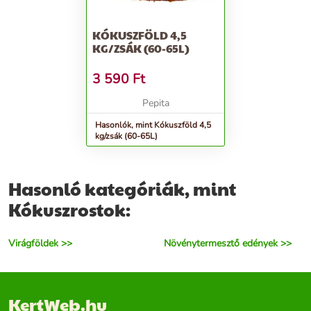
KÓKUSZFÖLD 4,5
KG/ZSÁK (60-65L)
3 590
Ft
Pepita
Hasonlók, mint Kókuszföld 4,5
kg/zsák (60-65L)
Hasonló kategóriák, mint
Kókuszrostok:
Virágföldek >>
Növénytermesztő edények >>
KertWeb.hu