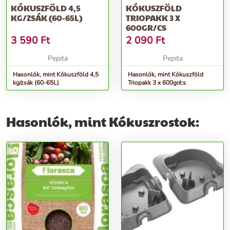
KÓKUSZFÖLD 4,5
KÓKUSZFÖLD
KG/ZSÁK (60-65L)
TRIOPAKK 3 X
600GR/CS
3 590
Ft
2 090
Ft
Pepita
Pepita
Hasonlók, mint Kókuszföld 4,5
Hasonlók, mint Kókuszföld
kg/zsák (60-65L)
Triopakk 3 x 600gr/cs
Hasonlók, mint Kókuszrostok: