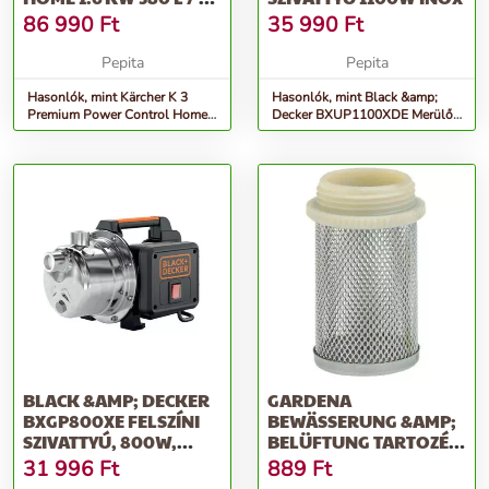
NAGYNYOMÁSÚ MOSÓ
86 990
Ft
35 990
Ft
Pepita
Pepita
Hasonlók, mint Kärcher K 3
Hasonlók, mint Black &amp;
Premium Power Control Home
Decker BXUP1100XDE Merülő
1.6 kW 380 l / h Nagynyomású
szivattyú 1100W Inox
mosó
BLACK &AMP; DECKER
GARDENA
BXGP800XE FELSZÍNI
BEWÄSSERUNG &AMP;
SZIVATTYÚ, 800W,
BELÜFTUNG TARTOZÉK
ÁRAMLÁS 35...
KERTI TÓHOZ ÉS
31 996
Ft
889
Ft
SZÖKŐKÚTHOZ