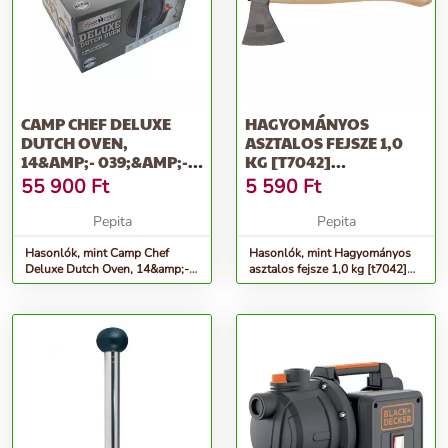
CAMP CHEF DELUXE
HAGYOMÁNYOS
DUTCH OVEN,
ASZTALOS FEJSZE 1,0
14&AMP;- 039;&AMP;-
KG [T7042]
039;, 35CM
&AMP;LT;JUCO&AMP;GT;
55 900
Ft
5 590
Ft
Pepita
Pepita
Hasonlók, mint Camp Chef
Hasonlók, mint Hagyományos
Deluxe Dutch Oven, 14&amp;-
asztalos fejsze 1,0 kg [t7042]
039;&amp;- 039;, 35cm
&amp;lt;juco&amp;gt;