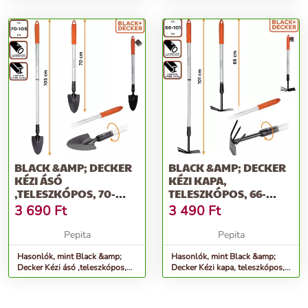
BLACK &AMP; DECKER
BLACK &AMP; DECKER
KÉZI ÁSÓ
KÉZI KAPA,
,TELESZKÓPOS, 70-
TELESZKÓPOS, 66-
105CM, 460G
101CM, 525G
3 690
Ft
3 490
Ft
Pepita
Pepita
Hasonlók, mint Black &amp;
Hasonlók, mint Black &amp;
Decker Kézi ásó ,teleszkópos,
Decker Kézi kapa, teleszkópos,
70-105cm, 460g
66-101cm, 525g