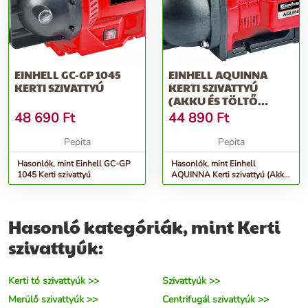
EINHELL GC-GP 1045
EINHELL AQUINNA
KERTI SZIVATTYÚ
KERTI SZIVATTYÚ
(AKKU ÉS TÖLTŐ
NÉLKÜL)
48 690
Ft
44 890
Ft
Pepita
Pepita
Hasonlók, mint Einhell GC-GP
Hasonlók, mint Einhell
1045 Kerti szivattyú
AQUINNA Kerti szivattyú (Akku
és töltő nélkül)
Hasonló kategóriák, mint Kerti
szivattyúk:
Kerti tó szivattyúk >>
Szivattyúk >>
Merülő szivattyúk >>
Centrifugál szivattyúk >>