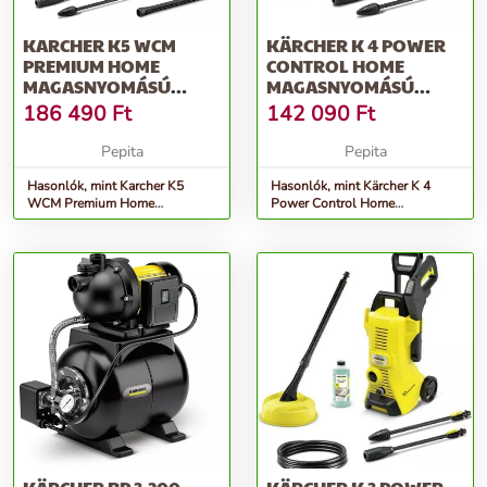
KARCHER K5 WCM
KÄRCHER K 4 POWER
PREMIUM HOME
CONTROL HOME
MAGASNYOMÁSÚ
MAGASNYOMÁSÚ
MOSÓ, SÁRGA-FEKETE
MOSÓ
186 490
Ft
142 090
Ft
Pepita
Pepita
Hasonlók, mint Karcher K5
Hasonlók, mint Kärcher K 4
WCM Premium Home
Power Control Home
Magasnyomású Mosó, Sárga-
magasnyomású mosó
Fekete