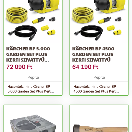
50 Hz
További információk>>
KÄRCHER BP 5.000
KÄRCHER BP 4500
GARDEN SET PLUS
GARDEN SET PLUS
KERTI SZIVATTYÚ
KERTI SZIVATTYÚ
(1.645-711.0)
72 090
Ft
64 190
Ft
Pepita
Pepita
Hasonlók, mint Kärcher BP
Hasonlók, mint Kärcher BP
5.000 Garden Set Plus Kerti
4500 Garden Set Plus Kerti
szivattyú (1.645-711.0)
szivattyú