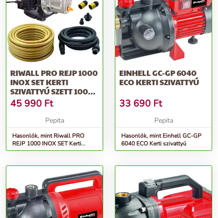
RIWALL PRO REJP 1000
EINHELL GC-GP 6040
INOX SET KERTI
ECO KERTI SZIVATTYÚ
SZIVATTYÚ SZETT 1000
W
45 990
Ft
33 690
Ft
Pepita
Pepita
Hasonlók, mint Riwall PRO
Hasonlók, mint Einhell GC-GP
REJP 1000 INOX SET Kerti
6040 ECO Kerti szivattyú
szivattyú szett 1000 W