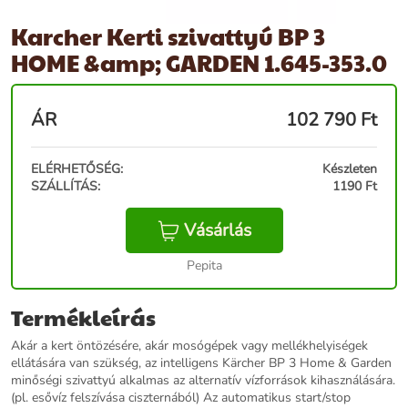
Karcher Kerti szivattyú BP 3
HOME &amp; GARDEN 1.645-353.0
ÁR
102 790
Ft
ELÉRHETŐSÉG:
Készleten
SZÁLLÍTÁS:
1190 Ft
Vásárlás
Pepita
Termékleírás
Akár a kert öntözésére, akár mosógépek vagy mellékhelyiségek
ellátására van szükség, az intelligens Kärcher BP 3 Home & Garden
minőségi szivattyú alkalmas az alternatív vízforrások kihasználására.
(pl. esővíz felszívása ciszternából) Az automatikus start/stop