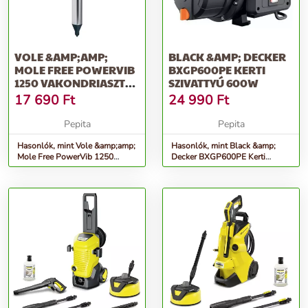
VOLE &AMP;AMP;
BLACK &AMP; DECKER
MOLE FREE POWERVIB
BXGP600PE KERTI
1250 VAKONDRIASZTÓ
SZIVATTYÚ 600W
KARÓ
17 690
Ft
24 990
Ft
Pepita
Pepita
Hasonlók, mint Vole &amp;amp;
Hasonlók, mint Black &amp;
Mole Free PowerVib 1250
Decker BXGP600PE Kerti
vakondriasztó karó
szivattyú 600W