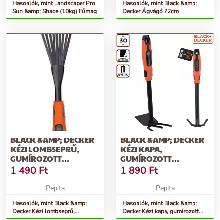
Hasonlók, mint Landscaper Pro
Hasonlók, mint Black &amp;
Sun &amp; Shade (10kg) Fűmag
Decker Ágvágó 72cm
BLACK &AMP; DECKER
BLACK &AMP; DECKER
KÉZI LOMBSEPRŰ,
KÉZI KAPA,
GUMÍROZOTT
GUMÍROZOTT
MARKOLAT
MARKOLAT
1 490
Ft
1 890
Ft
Pepita
Pepita
Hasonlók, mint Black &amp;
Hasonlók, mint Black &amp;
Decker Kézi lombseprű,
Decker Kézi kapa, gumírozott
gumírozott markolat
markolat