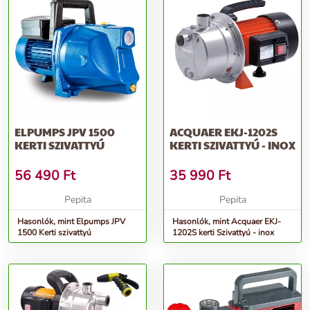
ELPUMPS JPV 1500
ACQUAER EKJ-1202S
KERTI SZIVATTYÚ
KERTI SZIVATTYÚ - INOX
56 490
Ft
35 990
Ft
Pepita
Pepita
Hasonlók, mint Elpumps JPV
Hasonlók, mint Acquaer EKJ-
1500 Kerti szivattyú
1202S kerti Szivattyú - inox