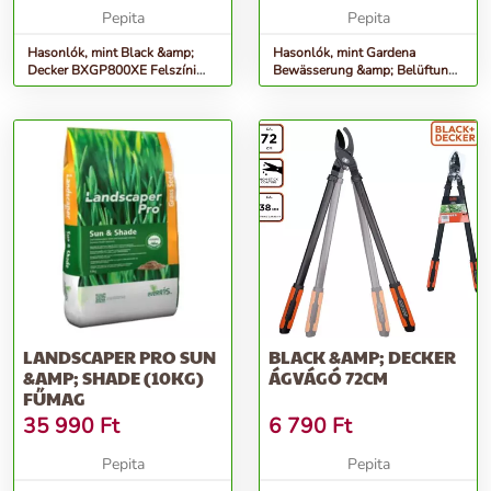
Pepita
Pepita
Hasonlók, mint Black &amp;
Hasonlók, mint Gardena
Decker BXGP800XE Felszíni
Bewässerung &amp; Belüftung
szivattyú, 800W, áramlás 35...
tartozék kerti tóhoz és
szökőkúthoz
LANDSCAPER PRO SUN
BLACK &AMP; DECKER
&AMP; SHADE (10KG)
ÁGVÁGÓ 72CM
FŰMAG
35 990
Ft
6 790
Ft
Pepita
Pepita