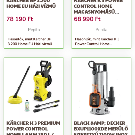
KÄRCHER BP 3.200
KÄRCHER K 3 POWER
HOME EU HÁZI VÍZMŰ
CONTROL HOME
MAGASNYOMÁSÚ
MOSÓ
78 190
Ft
68 990
Ft
Pepita
Pepita
Hasonlók, mint Kärcher BP
Hasonlók, mint Kärcher K 3
3.200 Home EU Házi vízmű
Power Control Home
magasnyomású mosó
KÄRCHER K 3 PREMIUM
BLACK &AMP; DECKER
POWER CONTROL
BXUP1100XDE MERÜLŐ
HOME 1.6 KW 380 L / H
SZIVATTYÚ 1100W INOX