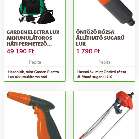
GARDEN ELECTRA LUX
ÖNTÖZŐ RÓZSA
AKKUMULÁTOROS
ÁLLÍTHATÓ SUGARÚ
HÁTI PERMETEZŐ
LUX
TANÚSÍTÓ MATRICÁV...
49 190
Ft
1 790
Ft
Pepita
Pepita
Hasonlók, mint Garden Electra
Hasonlók, mint Öntöző rózsa
Lux akkumulátoros háti
állítható sugarú LUX
Permetező tanúsító matricáv...