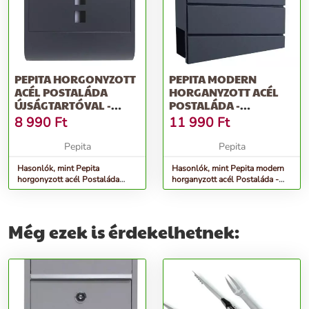
PEPITA HORGONYZOTT
PEPITA MODERN
ACÉL POSTALÁDA
HORGANYZOTT ACÉL
ÚJSÁGTARTÓVAL -
POSTALÁDA -
ANTRACIT
ANTRACIT
8 990
Ft
11 990
Ft
Pepita
Pepita
Hasonlók, mint Pepita
Hasonlók, mint Pepita modern
horgonyzott acél Postaláda
horganyzott acél Postaláda -
újságtartóval - antracit
antracit
Még ezek is érdekelhetnek: