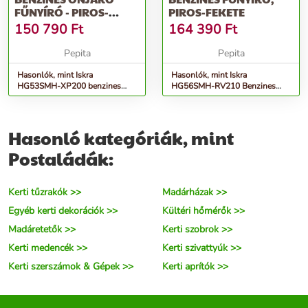
FŰNYÍRÓ - PIROS-
PIROS-FEKETE
FEKETE
150 790
Ft
164 390
Ft
Pepita
Pepita
Hasonlók, mint Iskra
Hasonlók, mint Iskra
HG53SMH-XP200 benzines
HG56SMH-RV210 Benzines
önjáró Fűnyíró - piros-fekete
Fűnyíró, Piros-Fekete
Hasonló kategóriák, mint
Postaládák:
Kerti tűzrakók >>
Madárházak >>
Egyéb kerti dekorációk >>
Kültéri hőmérők >>
Madáretetők >>
Kerti szobrok >>
Kerti medencék >>
Kerti szivattyúk >>
Kerti szerszámok & Gépek >>
Kerti aprítók >>