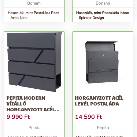
Bonami
Bonami
Hasonlók, mint Postaláda Post
Hasonlók, mint Postaláda Inbox
– Antic Line
– Spinder Design
PEPITA MODERN
HORGANYZOTT ACÉL
VÍZÁLLÓ
LEVÉL POSTALÁDA
HORGANYZOTT ACÉL
POSTALÁDA -
9 990
Ft
14 590
Ft
ANTRACIT
Pepita
Pepita