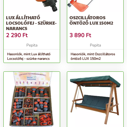
LUX ÁLLÍTHATÓ
OSZCILLÁTOROS
LOCSOLÓFEJ - SZÜRKE-
ÖNTÖZŐ LUX 150M2
NARANCS
2 290
Ft
3 890
Ft
Pepita
Pepita
Hasonlók, mint Lux állítható
Hasonlók, mint Oszcillátoros
Locsolófej - szürke-narancs
öntöző LUX 150m2