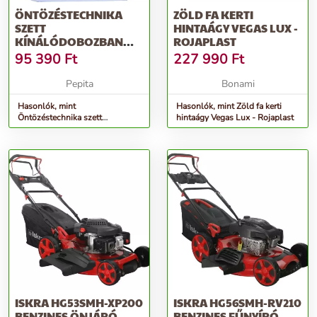
ÖNTÖZÉSTECHNIKA
ZÖLD FA KERTI
SZETT
HINTAÁGY VEGAS LUX -
KÍNÁLÓDOBOZBAN
ROJAPLAST
LUX
95 390
Ft
227 990
Ft
Pepita
Bonami
Hasonlók, mint
Hasonlók, mint Zöld fa kerti
Öntözéstechnika szett
hintaágy Vegas Lux - Rojaplast
kínálódobozban LUX
ISKRA HG53SMH-XP200
ISKRA HG56SMH-RV210
BENZINES ÖNJÁRÓ
BENZINES FŰNYÍRÓ,