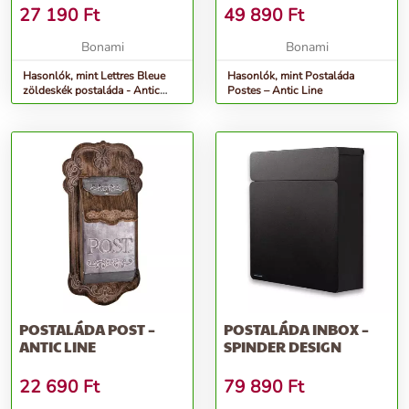
LINE
27 190
Ft
49 890
Ft
Bonami
Bonami
Hasonlók, mint Lettres Bleue
Hasonlók, mint Postaláda
zöldeskék postaláda - Antic
Postes – Antic Line
Line
POSTALÁDA POST –
POSTALÁDA INBOX –
ANTIC LINE
SPINDER DESIGN
22 690
Ft
79 890
Ft