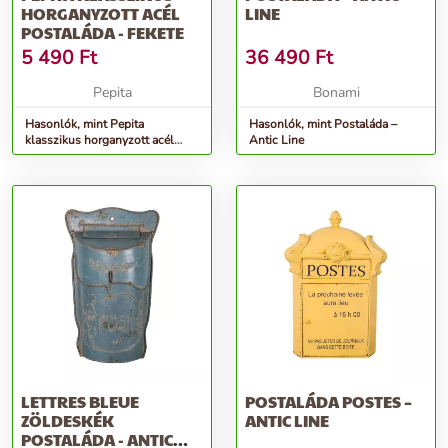
HORGANYZOTT ACÉL
LINE
POSTALÁDA - FEKETE
5 490
Ft
36 490
Ft
Pepita
Bonami
Hasonlók, mint Pepita
Hasonlók, mint Postaláda –
klasszikus horganyzott acél
Antic Line
Postaláda - fekete
LETTRES BLEUE
POSTALÁDA POSTES –
ZÖLDESKÉK
ANTIC LINE
POSTALÁDA - ANTIC