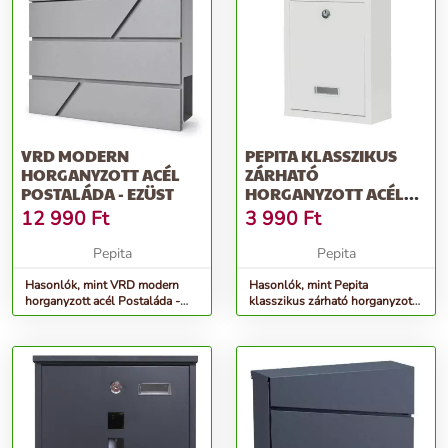
VRD MODERN
PEPITA KLASSZIKUS
HORGANYZOTT ACÉL
ZÁRHATÓ
POSTALÁDA - EZÜST
HORGANYZOTT ACÉL
POSTALÁDA - FEHÉR
12 990
Ft
3 990
Ft
Pepita
Pepita
Hasonlók, mint VRD modern
Hasonlók, mint Pepita
horganyzott acél Postaláda -
klasszikus zárható horganyzott
ezüst
acél Postaláda - fehér