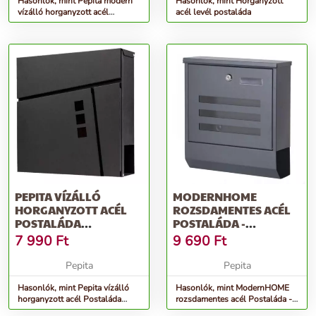
Hasonlók, mint Pepita modern
Hasonlók, mint Horganyzott
vízálló horganyzott acél
acél levél postaláda
Postaláda - antracit
PEPITA VÍZÁLLÓ
MODERNHOME
HORGANYZOTT ACÉL
ROZSDAMENTES ACÉL
POSTALÁDA
POSTALÁDA -
ÚJSÁGTARTÓVAL -
ANTRACIT
7 990
Ft
9 690
Ft
ANTRACIT
Pepita
Pepita
Hasonlók, mint Pepita vízálló
Hasonlók, mint ModernHOME
horganyzott acél Postaláda
rozsdamentes acél Postaláda -
újságtartóval - antracit
antracit