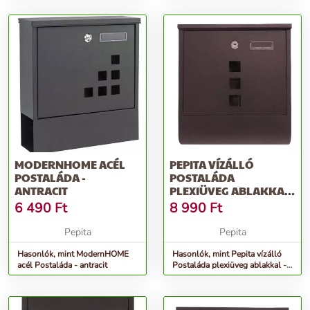
MODERNHOME ACÉL
PEPITA VÍZÁLLÓ
POSTALÁDA -
POSTALÁDA
ANTRACIT
PLEXIÜVEG ABLAKKAL
- BARNA
6 490
Ft
8 990
Ft
Pepita
Pepita
Hasonlók, mint ModernHOME
Hasonlók, mint Pepita vízálló
acél Postaláda - antracit
Postaláda plexiüveg ablakkal -
barna