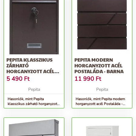
PEPITA KLASSZIKUS
PEPITA MODERN
ZÁRHATÓ
HORGANYZOTT ACÉL
HORGANYZOTT ACÉL
POSTALÁDA - BARNA
POSTALÁDA - BARNA
5 490
Ft
11 990
Ft
Pepita
Pepita
Hasonlók, mint Pepita
Hasonlók, mint Pepita modern
klasszikus zárható horganyzott
horganyzott acél Postaláda -
acél Postaláda - barna
barna