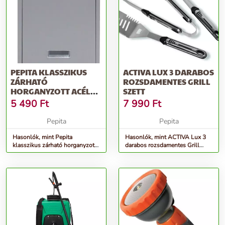
PEPITA KLASSZIKUS
ACTIVA LUX 3 DARABOS
ZÁRHATÓ
ROZSDAMENTES GRILL
HORGANYZOTT ACÉL
SZETT
POSTALÁDA - EZÜST
5 490
Ft
7 990
Ft
Pepita
Pepita
Hasonlók, mint Pepita
Hasonlók, mint ACTIVA Lux 3
klasszikus zárható horganyzott
darabos rozsdamentes Grill
acél Postaláda - ezüst
szett