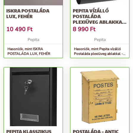
ISKRA POSTALÁDA
PEPITA VÍZÁLLÓ
LUX, FEHÉR
POSTALÁDA
PLEXIÜVEG ABLAKKAL
- FEKETE
10 490
Ft
8 990
Ft
Pepita
Pepita
Hasonlók, mint ISKRA
Hasonlók, mint Pepita vízálló
POSTALÁDA LUX, FEHÉR
Postaláda plexiüveg ablakkal -
fekete
PEPITA KLASSZIKUS
POSTALÁDA – ANTIC