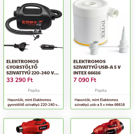
ELEKTROMOS
ELEKTROMOS
GYORSTÖLTŐ
SZIVATTYÚ USB-A 5 V
SZIVATTYÚ 220-240 V
INTEX 66616
INTEX 68609
33 290
Ft
7 090
Ft
Pepita
Pepita
Hasonlók, mint Elektromos
Hasonlók, mint Elektromos
gyorstöltő szivattyú 220-240 v
szivattyú usb-a 5 v intex 66616
intex 68609