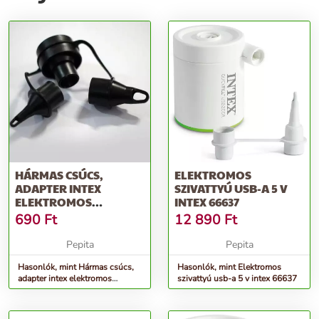
HÁRMAS CSÚCS,
ELEKTROMOS
ADAPTER INTEX
SZIVATTYÚ USB-A 5 V
ELEKTROMOS
INTEX 66637
SZIVATTYÚHOZ
690
Ft
12 890
Ft
Pepita
Pepita
Hasonlók, mint Hármas csúcs,
Hasonlók, mint Elektromos
adapter intex elektromos
szivattyú usb-a 5 v intex 66637
szivattyúhoz