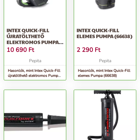
INTEX QUICK-FILL
INTEX QUICK-FILL
ÚJRATÖLTHETŐ
ELEMES PUMPA (66638)
ELEKTROMOS PUMPA
230V (66642)
10 690
Ft
2 290
Ft
Pepita
Pepita
Hasonlók, mint Intex Quick-Fill
Hasonlók, mint Intex Quick-Fill
újratölthető elektromos Pumpa
elemes Pumpa (66638)
230V (66642)