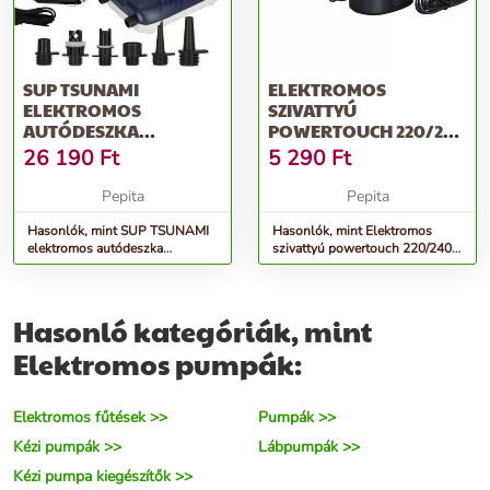
SUP TSUNAMI
ELEKTROMOS
ELEKTROMOS
SZIVATTYÚ
AUTÓDESZKA
POWERTOUCH 220/240
SZIVATTYÚ
V BESTWAY 62252
26 190
Ft
5 290
Ft
Pepita
Pepita
Hasonlók, mint SUP TSUNAMI
Hasonlók, mint Elektromos
elektromos autódeszka
szivattyú powertouch 220/240 v
szivattyú
bestway 62252
Hasonló kategóriák, mint
Elektromos pumpák:
Elektromos fűtések >>
Pumpák >>
Kézi pumpák >>
Lábpumpák >>
Kézi pumpa kiegészítők >>