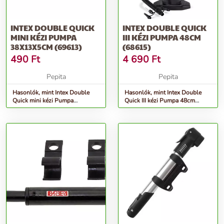
INTEX DOUBLE QUICK
INTEX DOUBLE QUICK
MINI KÉZI PUMPA
III KÉZI PUMPA 48CM
38X13X5CM (69613)
(68615)
490
Ft
4 690
Ft
Pepita
Pepita
Hasonlók, mint Intex Double
Hasonlók, mint Intex Double
Quick mini kézi Pumpa
Quick III kézi Pumpa 48cm
38x13x5cm (69613)
(68615)