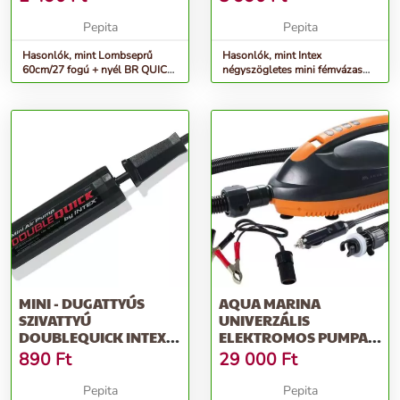
Pepita
Pepita
Hasonlók, mint Lombseprű
Hasonlók, mint Intex
60cm/27 fogú + nyél BR QUICK
négyszögletes mini fémvázas
FIT
Gyerekmedence 122x122cm
(57173NP)
MINI - DUGATTYÚS
AQUA MARINA
SZIVATTYÚ
UNIVERZÁLIS
DOUBLEQUICK INTEX
ELEKTROMOS PUMPA
69613
12V (16PSI)
890
Ft
29 000
Ft
Pepita
Pepita