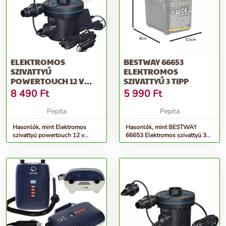
ELEKTROMOS
BESTWAY 66653
SZIVATTYÚ
ELEKTROMOS
POWERTOUCH 12 V
SZIVATTYÚ 3 TIPP
BESTWAY 62255
8 490
Ft
5 990
Ft
Pepita
Pepita
Hasonlók, mint Elektromos
Hasonlók, mint BESTWAY
szivattyú powertouch 12 v
66653 Elektromos szivattyú 3
bestway 62255
tipp