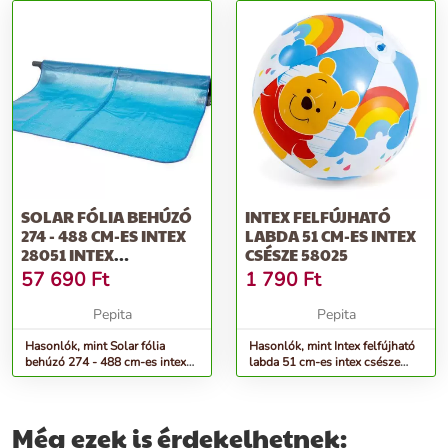
SOLAR FÓLIA BEHÚZÓ
INTEX FELFÚJHATÓ
274 - 488 CM-ES INTEX
LABDA 51 CM-ES INTEX
28051 INTEX
CSÉSZE 58025
MEDENCÉHEZ I...
57 690
Ft
1 790
Ft
Pepita
Pepita
Hasonlók, mint Solar fólia
Hasonlók, mint Intex felfújható
behúzó 274 - 488 cm-es intex
labda 51 cm-es intex csésze
28051 intex medencéhez i...
58025
Még ezek is érdekelhetnek: