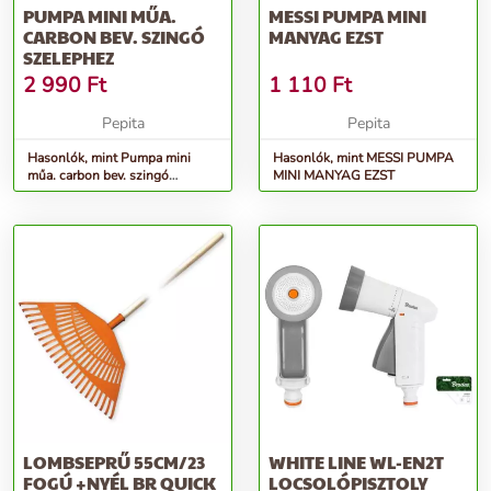
PUMPA MINI MŰA.
MESSI PUMPA MINI
CARBON BEV. SZINGÓ
MANYAG EZST
SZELEPHEZ
2 990
Ft
1 110
Ft
Pepita
Pepita
Hasonlók, mint Pumpa mini
Hasonlók, mint MESSI PUMPA
műa. carbon bev. szingó
MINI MANYAG EZST
szelephez
LOMBSEPRŰ 55CM/23
WHITE LINE WL-EN2T
FOGÚ +NYÉL BR QUICK
LOCSOLÓPISZTOLY