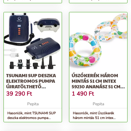
TSUNAMI SUP DESZKA
ÚSZÓKERÉK HÁROM
ELEKTROMOS PUMPA
MINTÁS 51 CM INTEX
ÚJRATÖLTHETŐ
59230 ANANÁSZ 51 CM
AKKUMULÁTORRAL
INTEX 5923...
39 290
Ft
1 490
Ft
Pepita
Pepita
Hasonlók, mint TSUNAMI SUP
Hasonlók, mint Úszókerék
deszka elektromos pumpa
három mintás 51 cm intex
újratölthető akkumulátorral
59230 ananász 51 cm intex
5923...