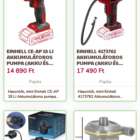
EINHELL CE-AP 18 LI
EINHELL 4173762
AKKUMULÁTOROS
AKKUMULÁTOROS
PUMPA (AKKU ÉS
PUMPA (AKKU ÉS
TÖLTŐ NÉLKÜL)
TÖLTŐ NÉLKÜL)
14 890
Ft
17 490
Ft
Pepita
Pepita
Hasonlók, mint Einhell CE-AP
Hasonlók, mint Einhell
18 Li Akkumulátoros pumpa
4173762 Akkumulátoros
(Akku és töltő nélkül)
pumpa (Akku és töltő nélkül)