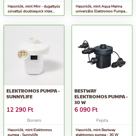
Hasonlók, mint Mini - dugattyús
Hasonlók, mint Aqua Marina
szivattyú doublequick intex
univerzális Elektromos Pumpa
69613
12V (16psi)
ELEKTROMOS PUMPA -
BESTWAY
SUNNYLIFE
ELEKTROMOS PUMPA -
30 W
12 290
Ft
6 090
Ft
Bonami
Pepita
Hasonlók, mint Elektromos
Hasonlók, mint Bestway
pumpa - Sunnylife
elektromos pumpa - 30 W