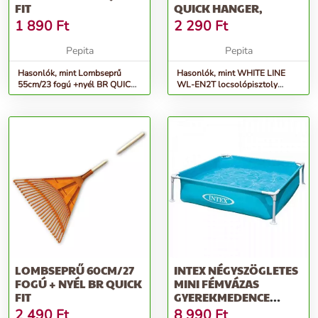
FIT
QUICK HANGER,
1 890
Ft
2 290
Ft
Pepita
Pepita
Hasonlók, mint Lombseprű
Hasonlók, mint WHITE LINE
55cm/23 fogú +nyél BR QUICK
WL-EN2T locsolópisztoly
FIT
Quick Hanger,
LOMBSEPRŰ 60CM/27
INTEX NÉGYSZÖGLETES
FOGÚ + NYÉL BR QUICK
MINI FÉMVÁZAS
FIT
GYEREKMEDENCE
122X122CM (57173NP)
2 490
Ft
8 990
Ft