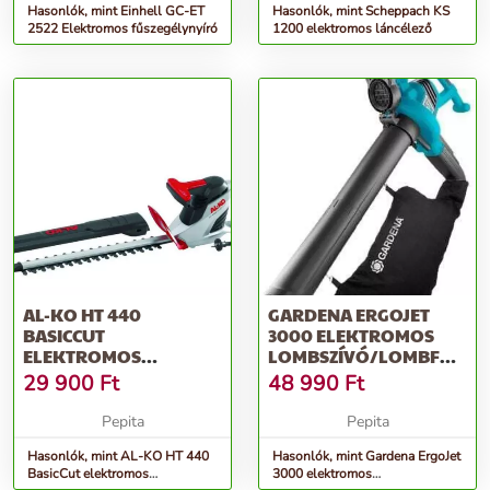
Hasonlók, mint Einhell GC-ET
Hasonlók, mint Scheppach KS
2522 Elektromos fűszegélynyíró
1200 elektromos láncélező
AL-KO HT 440
GARDENA ERGOJET
BASICCUT
3000 ELEKTROMOS
ELEKTROMOS
LOMBSZÍVÓ/LOMBFÚJÓ
SÖVÉNYNYÍRÓ
3000 W, FEKETE-KÉK
29 900
Ft
48 990
Ft
Pepita
Pepita
Hasonlók, mint AL-KO HT 440
Hasonlók, mint Gardena ErgoJet
BasicCut elektromos
3000 elektromos