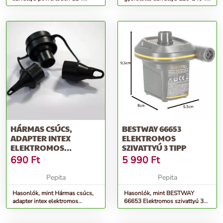
bestway 62255
intex 68609
HÁRMAS CSÚCS,
BESTWAY 66653
ADAPTER INTEX
ELEKTROMOS
ELEKTROMOS
SZIVATTYÚ 3 TIPP
SZIVATTYÚHOZ
690
Ft
5 990
Ft
Pepita
Pepita
Hasonlók, mint Hármas csúcs,
Hasonlók, mint BESTWAY
adapter intex elektromos
66653 Elektromos szivattyú 3
szivattyúhoz
tipp