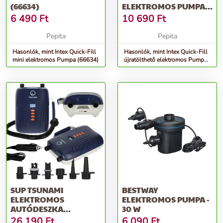
(66634)
ELEKTROMOS PUMPA
230V (66642)
6 490
Ft
10 690
Ft
Pepita
Pepita
Hasonlók, mint Intex Quick-Fill
Hasonlók, mint Intex Quick-Fill
mini elektromos Pumpa (66634)
újratölthető elektromos Pumpa
230V (66642)
SUP TSUNAMI
BESTWAY
ELEKTROMOS
ELEKTROMOS PUMPA -
AUTÓDESZKA
30 W
SZIVATTYÚ
26 190
Ft
6 090
Ft