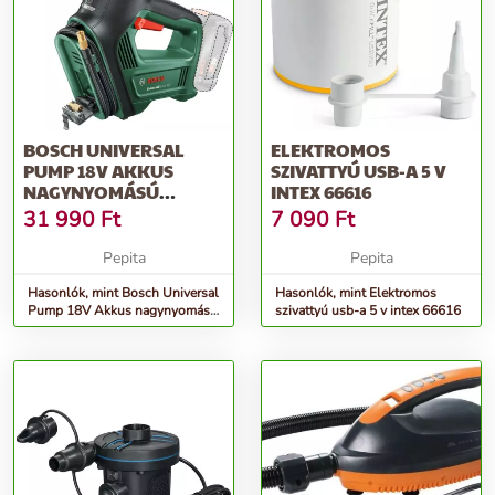
BOSCH UNIVERSAL
ELEKTROMOS
PUMP 18V AKKUS
SZIVATTYÚ USB-A 5 V
NAGYNYOMÁSÚ
INTEX 66616
LÉGPUMPA, AKKU
31 990
Ft
7 090
Ft
NÉLKÜL...
Pepita
Pepita
Hasonlók, mint Bosch Universal
Hasonlók, mint Elektromos
Pump 18V Akkus nagynyomású
szivattyú usb-a 5 v intex 66616
légpumpa, akku nélkül...