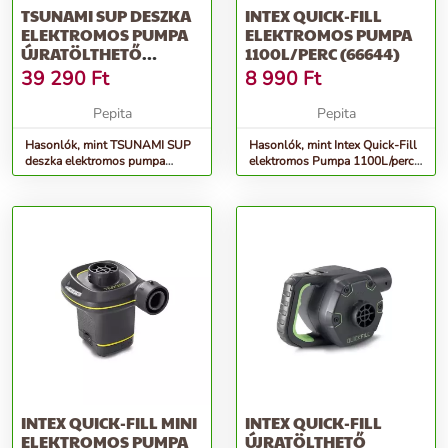
TSUNAMI SUP DESZKA
INTEX QUICK-FILL
ELEKTROMOS PUMPA
ELEKTROMOS PUMPA
ÚJRATÖLTHETŐ
1100L/PERC (66644)
AKKUMULÁTORRAL
39 290
Ft
8 990
Ft
Pepita
Pepita
Hasonlók, mint TSUNAMI SUP
Hasonlók, mint Intex Quick-Fill
deszka elektromos pumpa
elektromos Pumpa 1100L/perc
újratölthető akkumulátorral
(66644)
INTEX QUICK-FILL MINI
INTEX QUICK-FILL
ELEKTROMOS PUMPA
ÚJRATÖLTHETŐ