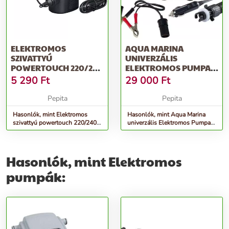
ELEKTROMOS
AQUA MARINA
SZIVATTYÚ
UNIVERZÁLIS
POWERTOUCH 220/240
ELEKTROMOS PUMPA
V BESTWAY 62252
12V (16PSI)
5 290
Ft
29 000
Ft
Pepita
Pepita
Hasonlók, mint Elektromos
Hasonlók, mint Aqua Marina
szivattyú powertouch 220/240 v
univerzális Elektromos Pumpa
bestway 62252
12V (16psi)
Hasonlók, mint Elektromos
pumpák: