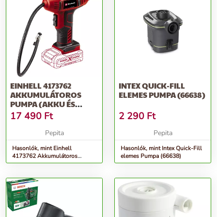
EINHELL 4173762
INTEX QUICK-FILL
AKKUMULÁTOROS
ELEMES PUMPA (66638)
PUMPA (AKKU ÉS
TÖLTŐ NÉLKÜL)
17 490
Ft
2 290
Ft
Pepita
Pepita
Hasonlók, mint Einhell
Hasonlók, mint Intex Quick-Fill
4173762 Akkumulátoros
elemes Pumpa (66638)
pumpa (Akku és töltő nélkül)