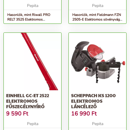
Pepita
Pepita
Hasonlók, mint Riwall PRO
Hasonlók, mint Fieldmann FZN
RELT 3525 Elektromos
2505-E Elektromos sövényvágó
szegélyvágó 350W
600 W
EINHELL GC-ET 2522
SCHEPPACH KS 1200
ELEKTROMOS
ELEKTROMOS
FŰSZEGÉLYNYÍRÓ
LÁNCÉLEZŐ
9 590
Ft
16 990
Ft
Pepita
Pepita