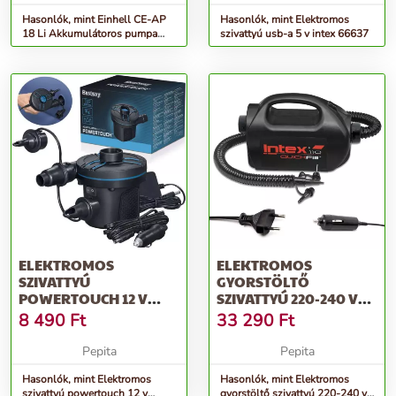
Hasonlók, mint Einhell CE-AP
Hasonlók, mint Elektromos
18 Li Akkumulátoros pumpa
szivattyú usb-a 5 v intex 66637
(Akku és töltő nélkül)
ELEKTROMOS
ELEKTROMOS
SZIVATTYÚ
GYORSTÖLTŐ
POWERTOUCH 12 V
SZIVATTYÚ 220-240 V
BESTWAY 62255
INTEX 68609
8 490
Ft
33 290
Ft
Pepita
Pepita
Hasonlók, mint Elektromos
Hasonlók, mint Elektromos
szivattyú powertouch 12 v
gyorstöltő szivattyú 220-240 v