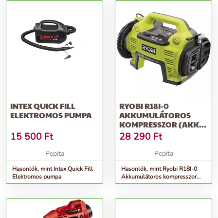
INTEX QUICK FILL
RYOBI R18I-0
ELEKTROMOS PUMPA
AKKUMULÁTOROS
KOMPRESSZOR (AKKU
ÉS TÖLTŐ NÉLKÜL)
15 500
Ft
28 290
Ft
Pepita
Pepita
Hasonlók, mint Intex Quick Fill
Hasonlók, mint Ryobi R18I-0
Elektromos pumpa
Akkumulátoros kompresszor
(Akku és töltő nélkül)