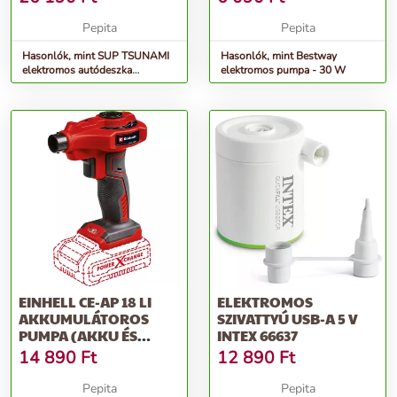
Pepita
Pepita
Hasonlók, mint SUP TSUNAMI
Hasonlók, mint Bestway
elektromos autódeszka
elektromos pumpa - 30 W
szivattyú
EINHELL CE-AP 18 LI
ELEKTROMOS
AKKUMULÁTOROS
SZIVATTYÚ USB-A 5 V
PUMPA (AKKU ÉS
INTEX 66637
TÖLTŐ NÉLKÜL)
14 890
Ft
12 890
Ft
Pepita
Pepita