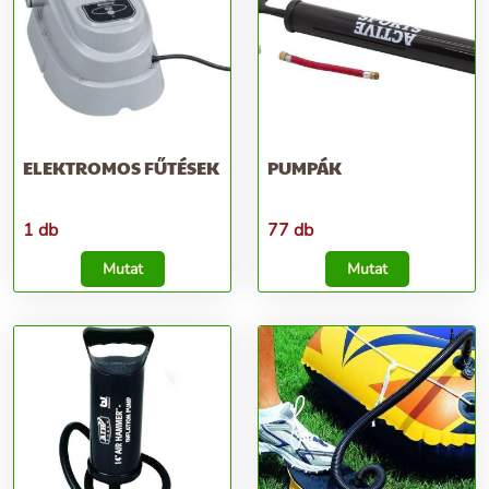
ELEKTROMOS FŰTÉSEK
PUMPÁK
1 db
77 db
Mutat
Mutat