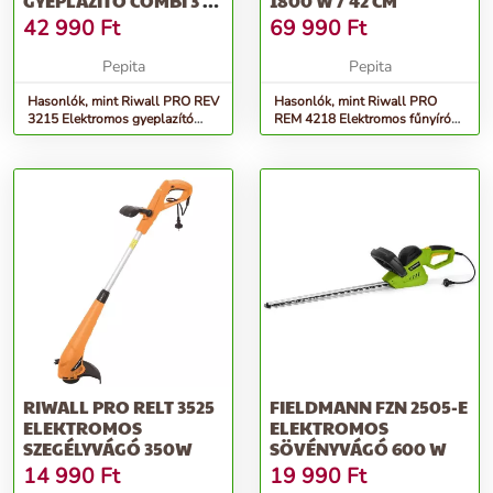
GYEPLAZÍTÓ COMBI 3 AZ
1800 W / 42 CM
1-BEN
42 990
Ft
69 990
Ft
Pepita
Pepita
Hasonlók, mint Riwall PRO REV
Hasonlók, mint Riwall PRO
3215 Elektromos gyeplazító
REM 4218 Elektromos fűnyíró
combi 3 az 1-ben
1800 W / 42 cm
RIWALL PRO RELT 3525
FIELDMANN FZN 2505-E
ELEKTROMOS
ELEKTROMOS
SZEGÉLYVÁGÓ 350W
SÖVÉNYVÁGÓ 600 W
14 990
Ft
19 990
Ft