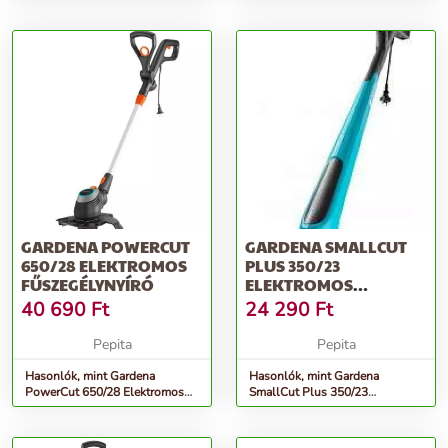
Sövénynyíró
Lombszívó/lombfújó 3000 W,
Fekete-kék
GARDENA POWERCUT
GARDENA SMALLCUT
650/28 ELEKTROMOS
PLUS 350/23
FŰSZEGÉLYNYÍRÓ
ELEKTROMOS
FŰSZEGÉLYNYÍRÓ
40 690
Ft
24 290
Ft
Pepita
Pepita
Hasonlók, mint Gardena
Hasonlók, mint Gardena
PowerCut 650/28 Elektromos
SmallCut Plus 350/23
fűszegélynyíró
Elektromos fűszegélynyíró