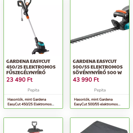
GARDENA EASYCUT
GARDENA EASYCUT
450/25 ELEKTROMOS
500/55 ELEKTROMOS
FŰSZEGÉLYNYÍRÓ
SÖVÉNYNYÍRÓ 500 W
23 490
Ft
43 990
Ft
Pepita
Pepita
Hasonlók, mint Gardena
Hasonlók, mint Gardena
EasyCut 450/25 Elektromos
EasyCut 500/55 elektromos
fűszegélynyíró
Sövénynyíró 500 W