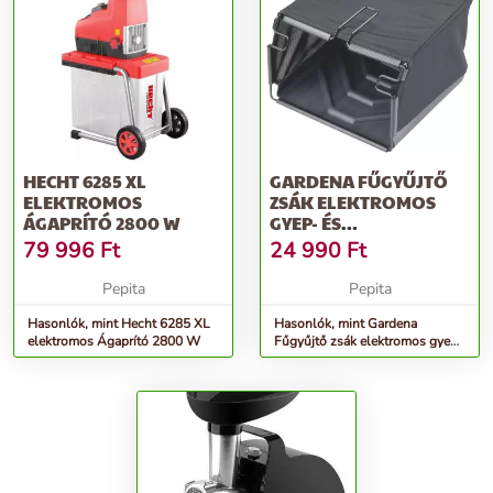
HECHT 6285 XL
GARDENA FŰGYŰJTŐ
ELEKTROMOS
ZSÁK ELEKTROMOS
ÁGAPRÍTÓ 2800 W
GYEP- ÉS
MÉLYSZELLŐZTETŐHÖZ
79 996
Ft
24 990
Ft
Pepita
Pepita
Hasonlók, mint Hecht 6285 XL
Hasonlók, mint Gardena
elektromos Ágaprító 2800 W
Fűgyűjtő zsák elektromos gyep-
és mélyszellőztetőhöz