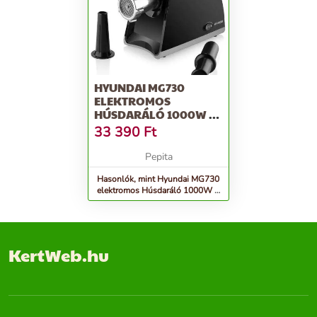
HYUNDAI MG730
ELEKTROMOS
HÚSDARÁLÓ 1000W -
FEKETE
33 390
Ft
Pepita
Hasonlók, mint Hyundai MG730
elektromos Húsdaráló 1000W -
fekete
KertWeb.hu