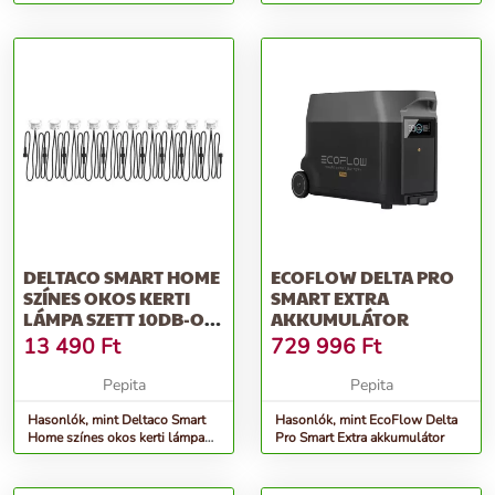
önjáró MTD Smart 46 SPO 46
cm,...
DELTACO SMART HOME
ECOFLOW DELTA PRO
SZÍNES OKOS KERTI
SMART EXTRA
LÁMPA SZETT 10DB-OS
AKKUMULÁTOR
(SH-DLK01)
13 490
Ft
729 996
Ft
Pepita
Pepita
Hasonlók, mint Deltaco Smart
Hasonlók, mint EcoFlow Delta
Home színes okos kerti lámpa
Pro Smart Extra akkumulátor
szett 10db-os (SH-DLK01)