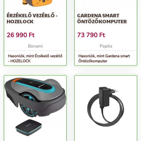
ÉRZÉKELŐ VEZÉRLŐ -
GARDENA SMART
HOZELOCK
ÖNTÖZŐKOMPUTER
26 990
Ft
73 790
Ft
Bonami
Pepita
Hasonlók, mint Érzékelő vezérlő
Hasonlók, mint Gardena smart
- HOZELOCK
Öntözőkomputer