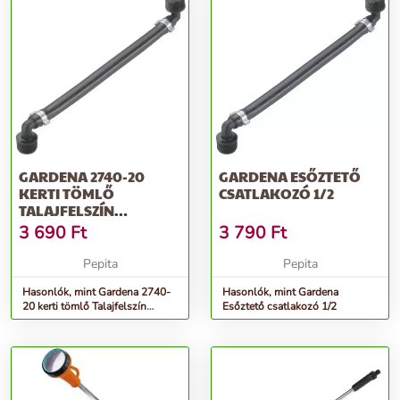
GARDENA 2740-20
GARDENA ESŐZTETŐ
KERTI TÖMLŐ
CSATLAKOZÓ 1/2
TALAJFELSZÍN
FELETTI/SÜLLYESZTETT
3 690
Ft
3 790
Ft
FEKETE
Pepita
Pepita
Hasonlók, mint Gardena 2740-
Hasonlók, mint Gardena
20 kerti tömlő Talajfelszín
Esőztető csatlakozó 1/2
feletti/süllyesztett Fekete