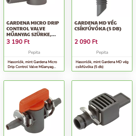
GARDENA MICRO DRIP
GARDENA MD VÉG
CONTROL VALVE
CSÍKFÚVÓKA (5 DB)
MŰANYAG SZÜRKE,
NARANCSSÁRGA
3 190
Ft
2 090
Ft
Pepita
Pepita
Hasonlók, mint Gardena Micro
Hasonlók, mint Gardena MD vég
Drip Control Valve Műanyag
csíkfúvóka (5 db)
Szürke, Narancssárga