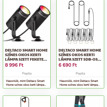
DELTACO SMART HOME
DELTACO SMART HOME
SZÍNES OKOS KERTI
SZÍNES OKOS KERTI
LÁMPA SZETT FEKETE
LÁMPA SZETT 5DB-OS
(SH-GLK01)
(SH-DLEX01)
8 996
Ft
6 690
Ft
Pepita
Pepita
Hasonlók, mint Deltaco Smart
Hasonlók, mint Deltaco Smart
Home színes okos kerti lámpa
Home színes okos kerti lámpa
szett fekete (SH-GLK01)
szett 5db-os (SH-DLEX01)