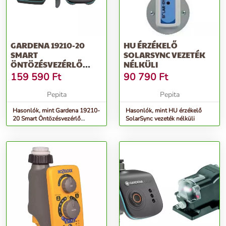
GARDENA 19210-20
HU ÉRZÉKELŐ
SMART
SOLARSYNC VEZETÉK
ÖNTÖZÉSVEZÉRLŐ
NÉLKÜLI
ÉRZÉKELŐ KÉSZLET
159 590
Ft
90 790
Ft
Pepita
Pepita
Hasonlók, mint Gardena 19210-
Hasonlók, mint HU érzékelő
20 Smart Öntözésvezérlő
SolarSync vezeték nélküli
érzékelő készlet