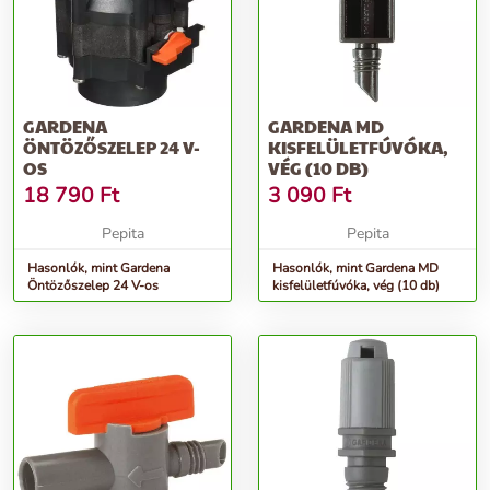
GARDENA
GARDENA MD
ÖNTÖZŐSZELEP 24 V-
KISFELÜLETFÚVÓKA,
OS
VÉG (10 DB)
18 790
Ft
3 090
Ft
Pepita
Pepita
Hasonlók, mint Gardena
Hasonlók, mint Gardena MD
Öntözőszelep 24 V-os
kisfelületfúvóka, vég (10 db)