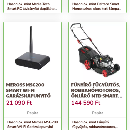
Hasonlók, mint Media-Tech
Hasonlók, mint Deltaco Smart
Smart RC távirányító duplikátor,
Home színes okos kerti lámpa
fekete
fekete 2db (SH-GLEX01)
MEROSS MSG200
FŰNYÍRÓ FŰGYŰJTŐS,
SMART WI-FI
ROBBANÓMOTOROS,
GARÁZSKAPUNYITÓ
ÖNJÁRÓ MTD SMART
46 SPO 46 CM,...
21 090
Ft
144 590
Ft
Pepita
Pepita
Hasonlók, mint Meross MSG200
Hasonlók, mint Fűnyíró
Smart Wi-Fi Garázskapunyitó
fűgyűjtős, robbanómotoros,