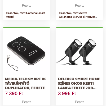
Pepita
Pepita
Hasonlók, mint Gardena Smart
Hasonlók, mint Activa
Átjáró
Oklahoma SMART állványos
grillsütő 56 cm
MEDIA-TECH SMART RC
DELTACO SMART HOME
TÁVIRÁNYÍTÓ
SZÍNES OKOS KERTI
DUPLIKÁTOR, FEKETE
LÁMPA FEKETE 2DB
(SH-GLEX01)
7 390
Ft
3 996
Ft
Pepita
Pepita