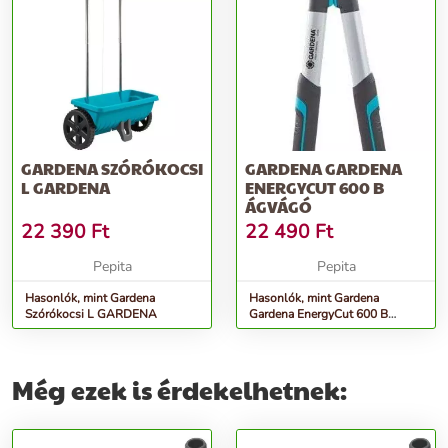
GARDENA SZÓRÓKOCSI
GARDENA GARDENA
L GARDENA
ENERGYCUT 600 B
ÁGVÁGÓ
22 390
Ft
22 490
Ft
Pepita
Pepita
Hasonlók, mint Gardena
Hasonlók, mint Gardena
Szórókocsi L GARDENA
Gardena EnergyCut 600 B
Ágvágó
Még ezek is érdekelhetnek: