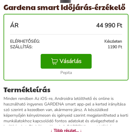
Gardena smart Időjárás-érzékelő
ÁR
44 990
Ft
ELÉRHETŐSÉG:
Készleten
SZÁLLÍTÁS:
1190 Ft
Vásárlás
Pepita
Termékleírás
Minden rendben Az iOS-re, Androidra letölthető és online is
használható ingyenes GARDENA smart app-pel a kerted irányítása
szó szerint a kezedben van, akármerre jársz. A készüléked
képernyőjén kényelmesen és igényeid szerint megjelenítheted a kerti
munkálatokhoz kapcsolódó fontos adatokat és elvégezheted a
beállításokat. Digitális gyökerek A GARDENA smart időjárás-
↓ Több részlet... ↓