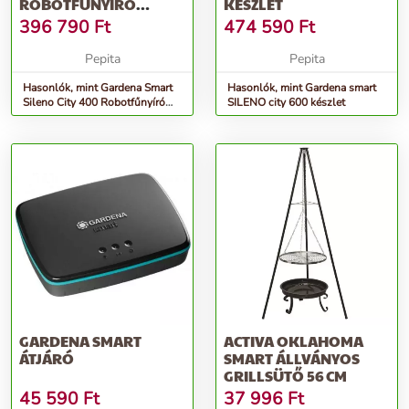
ROBOTFŰNYÍRÓ
KÉSZLET
KÉSZLET 400 M2
396 790
Ft
474 590
Ft
Pepita
Pepita
Hasonlók, mint Gardena Smart
Hasonlók, mint Gardena smart
Sileno City 400 Robotfűnyíró
SILENO city 600 készlet
készlet 400 m2
GARDENA SMART
ACTIVA OKLAHOMA
ÁTJÁRÓ
SMART ÁLLVÁNYOS
GRILLSÜTŐ 56 CM
45 590
Ft
37 996
Ft