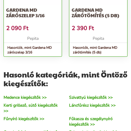
GARDENA MD
GARDENA MD
ZÁRÓSZELEP 3/16
ZÁRÓTÖMÍTÉS (5 DB)
2 090
Ft
2 390
Ft
Pepita
Pepita
Hasonlók, mint Gardena MD
Hasonlók, mint Gardena MD
zárószelep 3/16
zárótömítés (5 db)
Hasonló kategóriák, mint Öntöző
kiegészítők:
Medence kiegészítők >>
Szivattyú kiegészítők >>
Kerti grillező, sütő kiegészítők
Láncfűrész kiegészítők >>
>>
Fűnyíró kiegészítők >>
Fűkasza és szegélynyíró
kiegészítők >>