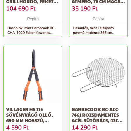
GRILLHORDÓ, FEKETE,
ÁTMÉRŐ, 76 CM MAGAS
47,5 ÁTMÉRŐ
+ VÍZFORGATÓ...
104 690
Ft
35 190
Ft
Pepita
Pepita
Hasonlók, mint Barbecook BC-
Hasonlók, mint Felfújható
CHA-1020 Edson faszenes
peremű medence 366 cm
grillhordó, fekete, 47,5 átmérő
átmérő, 76 cm magas +
vízforgató...
VILLAGER HS 115
BARBECOOK BC-ACC-
SÖVÉNYVÁGÓ OLLÓ,
7461 ROZSDAMENTES
650 MM HOSSZÚ,
ACÉL SÜTŐRÁCS, 43CM
VÁGÁSI ÁTMÉRŐ 5 M...
ÁTMÉRŐ
4 590
Ft
14 290
Ft