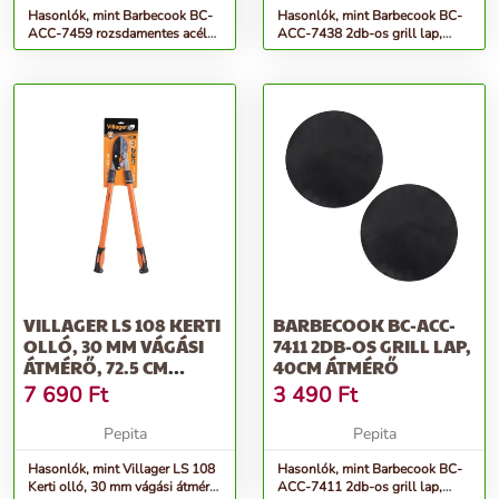
Hasonlók, mint Barbecook BC-
Hasonlók, mint Barbecook BC-
ACC-7459 rozsdamentes acél
ACC-7438 2db-os grill lap,
sütőrács, 50cm átmérő
32cm átmérő
VILLAGER LS 108 KERTI
BARBECOOK BC-ACC-
OLLÓ, 30 MM VÁGÁSI
7411 2DB-OS GRILL LAP,
ÁTMÉRŐ, 72.5 CM
40CM ÁTMÉRŐ
HOSSZÚSÁ...
7 690
Ft
3 490
Ft
Pepita
Pepita
Hasonlók, mint Villager LS 108
Hasonlók, mint Barbecook BC-
Kerti olló, 30 mm vágási átmérő,
ACC-7411 2db-os grill lap,