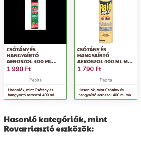
CSÓTÁNY ÉS
CSÓTÁNY ÉS
HANGYAÍRTÓ
HANGYAÍRTÓ
AEROSZOL 400 ML
AEROSZOL 400 ML MAX
PROTECT
RAID
1 990
Ft
1 790
Ft
Pepita
Pepita
Hasonlók, mint Csótány és
Hasonlók, mint Csótány és
hangyaírtó aeroszol 400 ml
hangyaírtó aeroszol 400 ml max
protect
raid
Hasonló kategóriák, mint
Rovarriasztó eszközök: