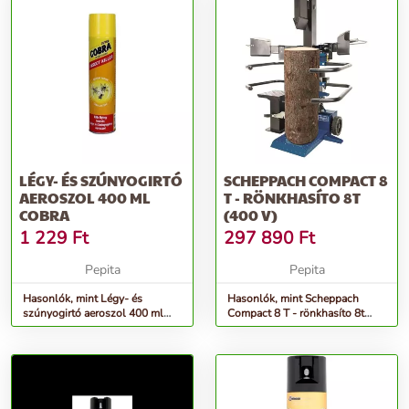
LÉGY- ÉS SZÚNYOGIRTÓ
SCHEPPACH COMPACT 8
AEROSZOL 400 ML
T - RÖNKHASÍTO 8T
COBRA
(400 V)
1 229
Ft
297 890
Ft
Pepita
Pepita
Hasonlók, mint Légy- és
Hasonlók, mint Scheppach
szúnyogirtó aeroszol 400 ml
Compact 8 T - rönkhasíto 8t
cobra
(400 V)