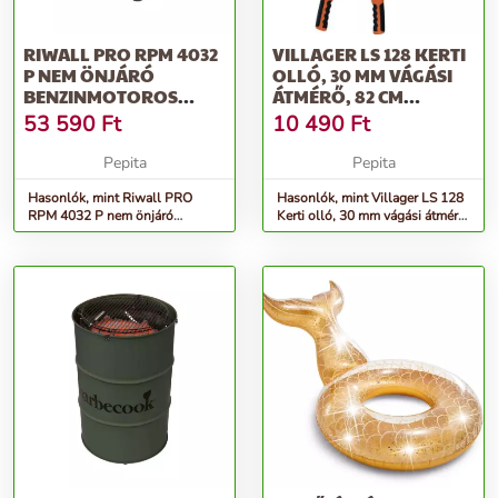
RIWALL PRO RPM 4032
VILLAGER LS 128 KERTI
P NEM ÖNJÁRÓ
OLLÓ, 30 MM VÁGÁSI
BENZINMOTOROS
ÁTMÉRŐ, 82 CM
FŰNYÍRÓ 2 AZ 1-BEN
HOSSZÚ, CR...
53 590
Ft
10 490
Ft
Pepita
Pepita
Hasonlók, mint Riwall PRO
Hasonlók, mint Villager LS 128
RPM 4032 P nem önjáró
Kerti olló, 30 mm vágási átmérő,
benzinmotoros fűnyíró 2 az 1-
82 cm hosszú, Cr...
ben