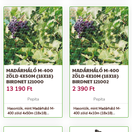
MADÁRHÁLÓ M-400
MADÁRHÁLÓ M-400
ZÖLD 4X50M (18X18)
ZÖLD 4X10M (18X18)
BIRDNET 121000
BIRDNET 121002
13 190
Ft
2 390
Ft
Pepita
Pepita
Hasonlók, mint Madárháló M-
Hasonlók, mint Madárháló M-
400 zöld 4x50m (18x18)
400 zöld 4x10m (18x18)
Birdnet 121000
Birdnet 121002