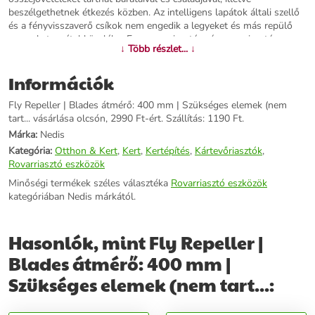
beszélgethetnek étkezés közben. Az intelligens lapátok általi szellő
és a fényvisszaverő csíkok nem engedik a legyeket és más repülő
rovarokat az étel közelébe. Ez a rovarriasztó más rovarriasztó vagy
↓ Több részlet... ↓
rovarirtó szerekkel ellentétben nem permetez vegyszereket, melynek
köszönhetően biztonságosan használható gyermekek és csecsemők
Információk
mellett is. Mivel kompakt kialakítású és kis méretű, így nem foglal
sok helyet az asztalon. Alacsony energiafogyasztásának
Fly Repeller | Blades átmérő: 400 mm | Szükséges elemek (nem
köszönhetően gondtalanul működik több órán keresztül mindössze
tart... vásárlása olcsón, 2990 Ft-ért. Szállítás: 1190 Ft.
két AA elemmel (nem tartozék). A rovarriasztó fel van szerelve egy
akasztókampóval is, hogy oda akaszthassa, ahol szükség van rá.
Márka:
Nedis
Kategória:
Otthon & Kert
,
Kert
,
Kertépítés
,
Kártevőriasztók
,
További információk>>
Rovarriasztó eszközök
Minőségi termékek széles választéka
Rovarriasztó eszközök
kategóriában Nedis márkától.
Hasonlók, mint Fly Repeller |
Blades átmérő: 400 mm |
Szükséges elemek (nem tart...: