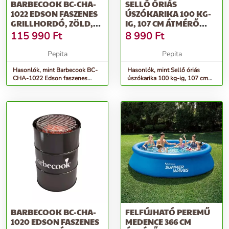
BARBECOOK BC-CHA-
SELLŐ ÓRIÁS
1022 EDSON FASZENES
ÚSZÓKARIKA 100 KG-
GRILLHORDÓ, ZÖLD,
IG, 107 CM ÁTMÉRŐ
47,5CM ÁTMÉRŐ
FELFÚJHATÓ,
115 990
Ft
8 990
Ft
CSILLÁMOS
Pepita
Pepita
Hasonlók, mint Barbecook BC-
Hasonlók, mint Sellő óriás
CHA-1022 Edson faszenes
úszókarika 100 kg-ig, 107 cm
grillhordó, zöld, 47,5cm átmérő
átmérő felfújható, csillámos
BARBECOOK BC-CHA-
FELFÚJHATÓ PEREMŰ
1020 EDSON FASZENES
MEDENCE 366 CM