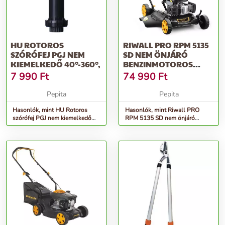
HU ROTOROS
RIWALL PRO RPM 5135
SZÓRÓFEJ PGJ NEM
SD NEM ÖNJÁRÓ
KIEMELKEDŐ 40°-360°,
BENZINMOTOROS
FŰNYÍRÓ 2 AZ 1-BE...
7 990
Ft
74 990
Ft
Pepita
Pepita
Hasonlók, mint HU Rotoros
Hasonlók, mint Riwall PRO
szórófej PGJ nem kiemelkedő
RPM 5135 SD nem önjáró
40°-360°,
benzinmotoros fűnyíró 2 az 1-
be...