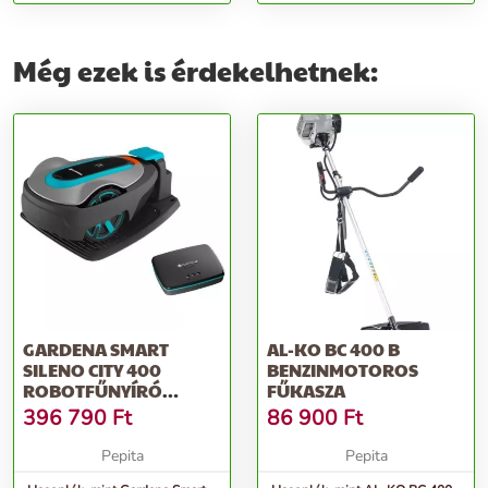
72.5 cm hosszúsá...
40cm átmérő
Még ezek is érdekelhetnek:
GARDENA SMART
AL-KO BC 400 B
SILENO CITY 400
BENZINMOTOROS
ROBOTFŰNYÍRÓ
FŰKASZA
KÉSZLET 400 M2
396 790
Ft
86 900
Ft
Pepita
Pepita