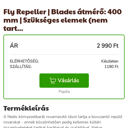
Fly Repeller | Blades átmérő: 400
mm | Szükséges elemek (nem
tart...
ÁR
2 990
Ft
ELÉRHETŐSÉG:
Készleten
SZÁLLÍTÁS:
1190 Ft
Vásárlás
Pepita
Termékleírás
A Nedis környezetbarát rovarriasztó távol tartja a bosszantó repülő
rovarokat - ennek köszönhetően pedig kellemes kültéri
összejöveteleket tarthat barátaival és családjával, illetve