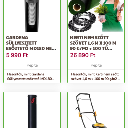
GARDENA
KERTI NEM SZŐTT
SÜLLYESZTETT
SZÖVET 1,6 M X 100 M
ESŐZTETŐ MD180 NEM
90 G/M2 + 100 TŰ
LÉTEZIK A
PLONOS - FE...
5 990
Ft
26 890
Ft
HUSQVARNÁNÁL
Pepita
Pepita
Hasonlók, mint Gardena
Hasonlók, mint Kerti nem szőtt
Süllyesztett esőztető MD180
szövet 1,6 m x 100 m 90 g/m2 +
nem létezik a husqvarnánál
100 tű plonos - fe...