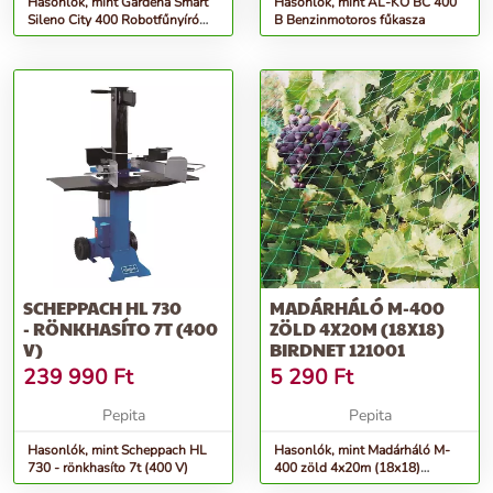
Hasonlók, mint Gardena Smart
Hasonlók, mint AL-KO BC 400
Sileno City 400 Robotfűnyíró
B Benzinmotoros fűkasza
készlet 400 m2
SCHEPPACH HL 730
MADÁRHÁLÓ M-400
- RÖNKHASÍTO 7T (400
ZÖLD 4X20M (18X18)
V)
BIRDNET 121001
239 990
Ft
5 290
Ft
Pepita
Pepita
Hasonlók, mint Scheppach HL
Hasonlók, mint Madárháló M-
730 - rönkhasíto 7t (400 V)
400 zöld 4x20m (18x18)
Birdnet 121001