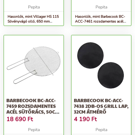
Pepita
Pepita
Hasonlók, mint Villager HS 115
Hasonlók, mint Barbecook BC-
Sövényvágó olló, 650 mm
ACC-7461 rozsdamentes acél
hosszú, vágási átmérő 5 m...
sütőrács, 43cm átmérő
BARBECOOK BC-ACC-
BARBECOOK BC-ACC-
7459 ROZSDAMENTES
7438 2DB-OS GRILL LAP,
ACÉL SÜTŐRÁCS, 50CM
32CM ÁTMÉRŐ
ÁTMÉRŐ
18 690
Ft
4 190
Ft
Pepita
Pepita