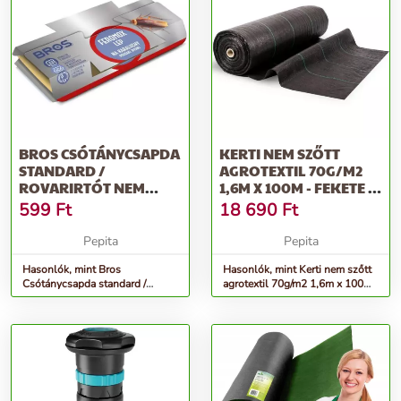
BROS CSÓTÁNYCSAPDA
KERTI NEM SZŐTT
STANDARD /
AGROTEXTIL 70G/M2
ROVARIRTÓT NEM
1,6M X 100M - FEKETE -
TARTALMAZ 15
PLONOS
599
Ft
18 690
Ft
DB/KARTON
Pepita
Pepita
Hasonlók, mint Bros
Hasonlók, mint Kerti nem szőtt
Csótánycsapda standard /
agrotextil 70g/m2 1,6m x 100m
rovarirtót nem tartalmaz 15
- fekete - Plonos
db/karton