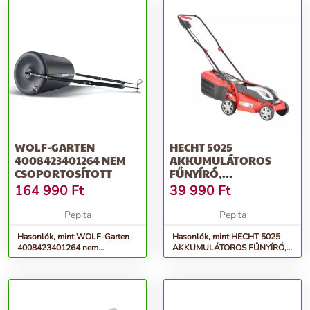
WOLF-GARTEN
HECHT 5025
4008423401264 NEM
AKKUMULÁTOROS
CSOPORTOSÍTOTT
FŰNYÍRÓ,
AKKU+TÖLTŐ NEM
164 990
Ft
39 990
Ft
TARTOZÉK
Pepita
Pepita
Hasonlók, mint WOLF-Garten
Hasonlók, mint HECHT 5025
4008423401264 nem
AKKUMULÁTOROS FŰNYÍRÓ,
csoportosított
akku+töltő nem tartozék