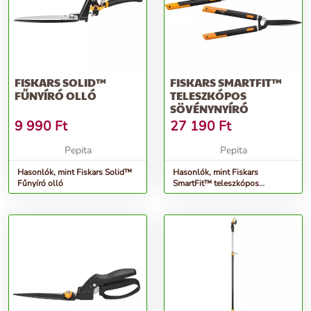
FISKARS SOLID™
FISKARS SMARTFIT™
FŰNYÍRÓ OLLÓ
TELESZKÓPOS
SÖVÉNYNYÍRÓ
9 990
Ft
27 190
Ft
Pepita
Pepita
Hasonlók, mint Fiskars Solid™
Hasonlók, mint Fiskars
Fűnyíró olló
SmartFit™ teleszkópos
Sövénynyíró