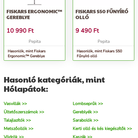
FISKARS ERGONOMIC™
FISKARS S50 FŰNYÍRÓ
GEREBLYE
OLLÓ
10 990
Ft
9 490
Ft
Pepita
Pepita
Hasonlók, mint Fiskars
Hasonlók, mint Fiskars S50
Ergonomic™ Gereblye
Fűnyíró olló
Hasonló kategóriák, mint
Hólapátok:
Vasvillák >>
Lombseprűk >>
Ültetőszerszámok >>
Gereblyék >>
Talajlazítók >>
Sarabolók >>
Metszőollók >>
Kerti olló és kés kiegészítők >>
Vödrök >>
Kaszák >>