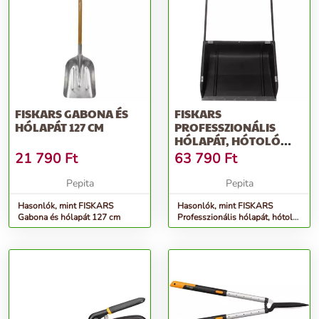
FISKARS GABONA ÉS
FISKARS
HÓLAPÁT 127 CM
PROFESSZIONÁLIS
HÓLAPÁT, HÓTOLÓ
83CM
21 790
Ft
63 790
Ft
Pepita
Pepita
Hasonlók, mint FISKARS
Hasonlók, mint FISKARS
Gabona és hólapát 127 cm
Professzionális hólapát, hótoló
83cm