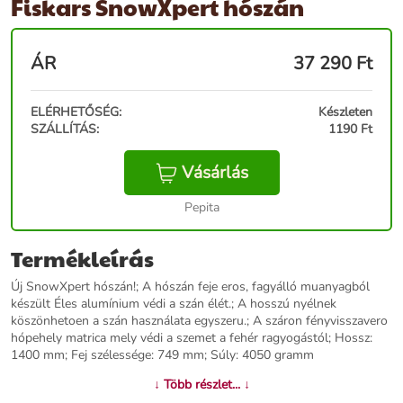
Fiskars SnowXpert hószán
ÁR
37 290
Ft
ELÉRHETŐSÉG:
Készleten
SZÁLLÍTÁS:
1190 Ft
Vásárlás
Pepita
Termékleírás
Új SnowXpert hószán!; A hószán feje eros, fagyálló muanyagból
készült Éles alumínium védi a szán élét.; A hosszú nyélnek
köszönhetoen a szán használata egyszeru.; A száron fényvisszavero
hópehely matrica mely védi a szemet a fehér ragyogástól; Hossz:
1400 mm; Fej szélessége: 749 mm; Súly: 4050 gramm
↓ Több részlet... ↓
További információk>>