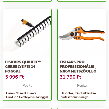
FISKARS QUIKFIT™
FISKARS PRO
GEREBLYE FEJ 14
PROFESSZIONÁLIS
FOGGAL
NAGY METSZŐOLLÓ
5 996
Ft
31 790
Ft
Pepita
Pepita
Hasonlók, mint Fiskars
Hasonlók, mint Fiskars Pro
QuikFit™ Gereblye fej 14 foggal
professzionális nagy
Metszőolló