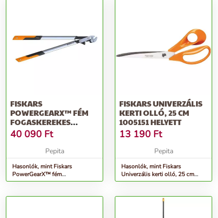
FISKARS
FISKARS UNIVERZÁLIS
POWERGEARX™ FÉM
KERTI OLLÓ, 25 CM
FOGASKEREKES
1005151 HELYETT
ÁGVÁGÓ (L)
40 090
Ft
13 190
Ft
Pepita
Pepita
Hasonlók, mint Fiskars
Hasonlók, mint Fiskars
PowerGearX™ fém
Univerzális kerti olló, 25 cm
fogaskerekes Ágvágó (L)
1005151 helyett