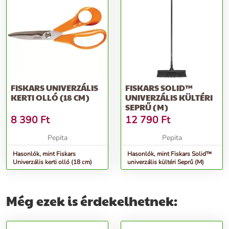
FISKARS UNIVERZÁLIS
FISKARS SOLID™
KERTI OLLÓ (18 CM)
UNIVERZÁLIS KÜLTÉRI
SEPRŰ (M)
8 390
Ft
12 790
Ft
Pepita
Pepita
Hasonlók, mint Fiskars
Hasonlók, mint Fiskars Solid™
Univerzális kerti olló (18 cm)
univerzális kültéri Seprű (M)
Még ezek is érdekelhetnek: