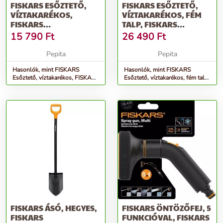
FISKARS ESŐZTETŐ,
FISKARS ESŐZTETŐ,
VÍZTAKARÉKOS,
VÍZTAKARÉKOS, FÉM
FISKARS
TALP, FISKARS
&QUOT;COMFORT&QUOT;
&QUOT;COMFORT&QUOT;
15 790
Ft
26 490
Ft
Pepita
Pepita
Hasonlók, mint FISKARS
Hasonlók, mint FISKARS
Esőztető, víztakarékos, FISKARS
Esőztető, víztakarékos, fém talp,
&quot;Comfort&quot;
FISKARS &quot;Comfort&quot;
FISKARS ÁSÓ, HEGYES,
FISKARS ÖNTÖZŐFEJ, 5
FISKARS
FUNKCIÓVAL, FISKARS