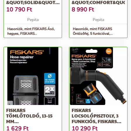
&QUOT;SOLID&QUOT;,
&QUOT;COMFORT&QUOT;
FEKETE
10 790
Ft
8 990
Ft
Pepita
Pepita
Hasonlók, mint FISKARS Ásó,
Hasonlók, mint FISKARS
hegyes, FISKARS
Öntözőfej, 5 funkcióval,
&quot;Solid&quot;, fekete
FISKARS &quot;Comfort&quot;
FISKARS
FISKARS
TÖMLŐTOLDÓ, 13-15
LOCSOLÓPISZTOLY, 3
MM
FUNKCIÓS, FISKARS
(1/2&QUOT;-5/8&QUOT;),
&QUOT;COMFORT&QUOT;+
1 629
Ft
10 290
Ft