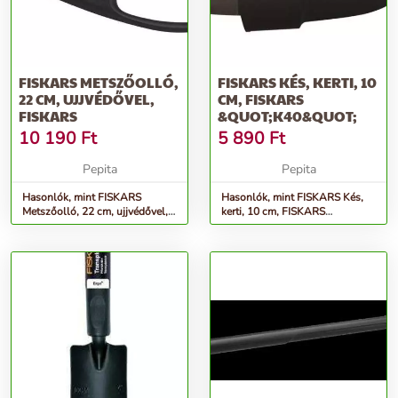
FISKARS METSZŐOLLÓ,
FISKARS KÉS, KERTI, 10
22 CM, UJJVÉDŐVEL,
CM, FISKARS
FISKARS
&QUOT;K40&QUOT;
10 190
Ft
5 890
Ft
Pepita
Pepita
Hasonlók, mint FISKARS
Hasonlók, mint FISKARS Kés,
Metszőolló, 22 cm, ujjvédővel,
kerti, 10 cm, FISKARS
FISKARS
&quot;K40&quot;