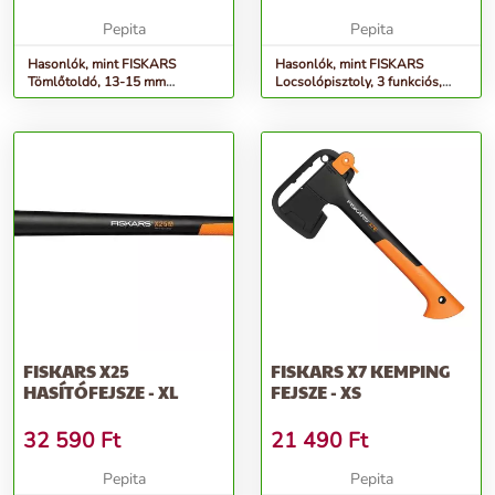
FISKARS &QUOT...
Pepita
Pepita
Hasonlók, mint FISKARS
Hasonlók, mint FISKARS
Tömlőtoldó, 13-15 mm
Locsolópisztoly, 3 funkciós,
(1/2&quot;-5/8&quot;), FISKARS
FISKARS
&quot...
&quot;Comfort&quot;+...
FISKARS X25
FISKARS X7 KEMPING
HASÍTÓFEJSZE - XL
FEJSZE - XS
32 590
Ft
21 490
Ft
Pepita
Pepita