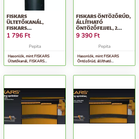
FISKARS
FISKARS ÖNTÖZŐRÚD,
ÜLTETŐKANÁL,
ÁLLÍTHATÓ
FISKARS
ÖNTÖZŐFEJJEL, 2
&QUOT;ERGO&QUOT;
FUNKCIÓVAL,
1 796
Ft
9 390
Ft
FISKARS...
Pepita
Pepita
Hasonlók, mint FISKARS
Hasonlók, mint FISKARS
Ültetőkanál, FISKARS
Öntözőrúd, állítható
&quot;Ergo&quot;
öntözőfejjel, 2 funkcióval,
FISKARS...