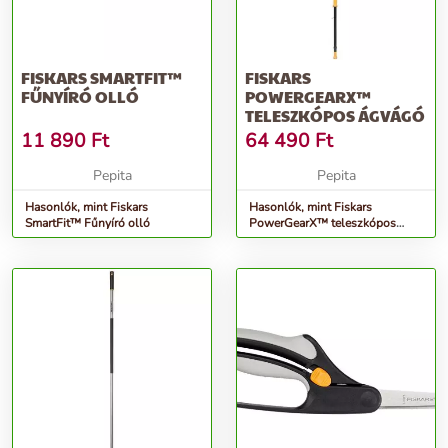
FISKARS SMARTFIT™
FISKARS
FŰNYÍRÓ OLLÓ
POWERGEARX™
TELESZKÓPOS ÁGVÁGÓ
11 890
Ft
64 490
Ft
Pepita
Pepita
Hasonlók, mint Fiskars
Hasonlók, mint Fiskars
SmartFit™ Fűnyíró olló
PowerGearX™ teleszkópos
Ágvágó