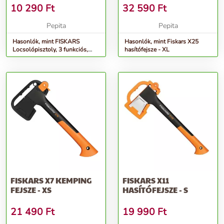
&QUOT;COMFORT&QUOT;+...
10 290
Ft
32 590
Ft
Pepita
Pepita
Hasonlók, mint FISKARS
Hasonlók, mint Fiskars X25
Locsolópisztoly, 3 funkciós,
hasítófejsze - XL
FISKARS
&quot;Comfort&quot;+...
FISKARS X7 KEMPING
FISKARS X11
FEJSZE - XS
HASÍTÓFEJSZE - S
21 490
Ft
19 990
Ft