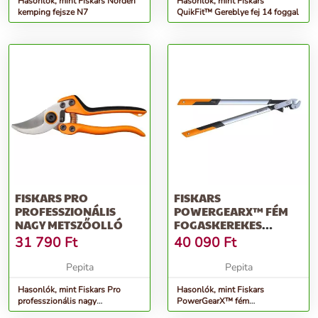
Hasonlók, mint Fiskars Norden
Hasonlók, mint Fiskars
kemping fejsze N7
QuikFit™ Gereblye fej 14 foggal
FISKARS PRO
FISKARS
PROFESSZIONÁLIS
POWERGEARX™ FÉM
NAGY METSZŐOLLÓ
FOGASKEREKES
ÁGVÁGÓ (L)
31 790
Ft
40 090
Ft
Pepita
Pepita
Hasonlók, mint Fiskars Pro
Hasonlók, mint Fiskars
professzionális nagy
PowerGearX™ fém
Metszőolló
fogaskerekes Ágvágó (L)