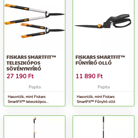
FISKARS SMARTFIT™
FISKARS SMARTFIT™
TELESZKÓPOS
FŰNYÍRÓ OLLÓ
SÖVÉNYNYÍRÓ
27 190
Ft
11 890
Ft
Pepita
Pepita
Hasonlók, mint Fiskars
Hasonlók, mint Fiskars
SmartFit™ teleszkópos
SmartFit™ Fűnyíró olló
Sövénynyíró