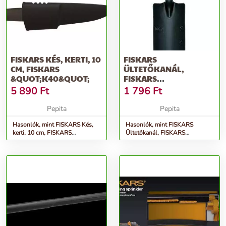
FISKARS KÉS, KERTI, 10
FISKARS
CM, FISKARS
ÜLTETŐKANÁL,
&QUOT;K40&QUOT;
FISKARS
&QUOT;ERGO&QUOT;
5 890
Ft
1 796
Ft
Pepita
Pepita
Hasonlók, mint FISKARS Kés,
Hasonlók, mint FISKARS
kerti, 10 cm, FISKARS
Ültetőkanál, FISKARS
&quot;K40&quot;
&quot;Ergo&quot;