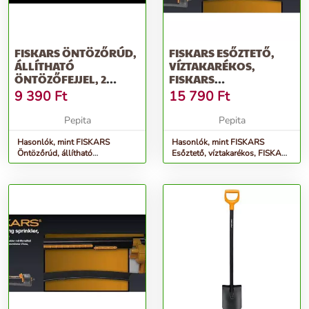
FISKARS ÖNTÖZŐRÚD,
FISKARS ESŐZTETŐ,
ÁLLÍTHATÓ
VÍZTAKARÉKOS,
ÖNTÖZŐFEJJEL, 2
FISKARS
FUNKCIÓVAL,
&QUOT;COMFORT&QUOT;
9 390
Ft
15 790
Ft
FISKARS...
Pepita
Pepita
Hasonlók, mint FISKARS
Hasonlók, mint FISKARS
Öntözőrúd, állítható
Esőztető, víztakarékos, FISKARS
öntözőfejjel, 2 funkcióval,
&quot;Comfort&quot;
FISKARS...