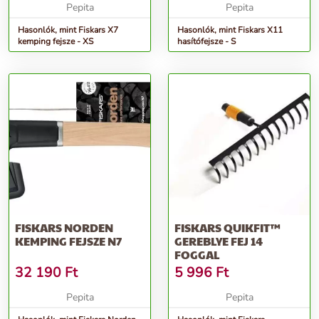
Pepita
Pepita
Hasonlók, mint Fiskars X7
Hasonlók, mint Fiskars X11
kemping fejsze - XS
hasítófejsze - S
FISKARS NORDEN
FISKARS QUIKFIT™
KEMPING FEJSZE N7
GEREBLYE FEJ 14
FOGGAL
32 190
Ft
5 996
Ft
Pepita
Pepita