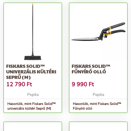
FISKARS SOLID™
FISKARS SOLID™
UNIVERZÁLIS KÜLTÉRI
FŰNYÍRÓ OLLÓ
SEPRŰ (M)
12 790
Ft
9 990
Ft
Pepita
Pepita
Hasonlók, mint Fiskars Solid™
Hasonlók, mint Fiskars Solid™
univerzális kültéri Seprű (M)
Fűnyíró olló