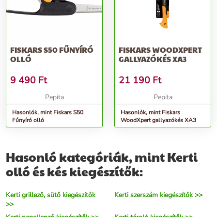
FISKARS S50 FŰNYÍRÓ
FISKARS WOODXPERT
OLLÓ
GALLYAZÓKÉS XA3
9 490
Ft
21 190
Ft
Pepita
Pepita
Hasonlók, mint Fiskars S50
Hasonlók, mint Fiskars
Fűnyíró olló
WoodXpert gallyazókés XA3
Hasonló kategóriák, mint Kerti
olló és kés kiegészítők:
Kerti grillező, sütő kiegészítők
Kerti szerszám kiegészítők >>
>>