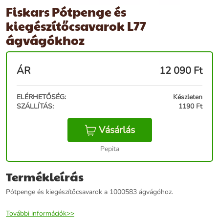
Fiskars Pótpenge és
kiegészítőcsavarok L77
ágvágókhoz
ÁR
12 090
Ft
ELÉRHETŐSÉG:
Készleten
SZÁLLÍTÁS:
1190 Ft
Vásárlás
Pepita
Termékleírás
Pótpenge és kiegészítőcsavarok a 1000583 ágvágóhoz.
További információk>>