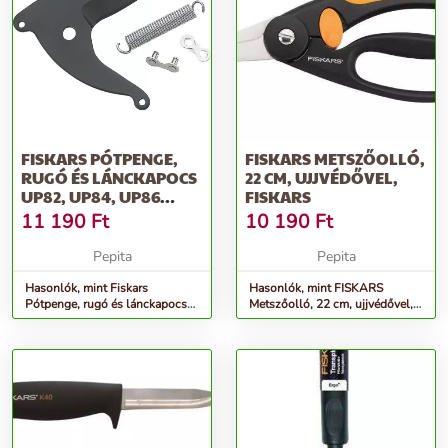
FISKARS PÓTPENGE,
FISKARS METSZŐOLLÓ,
RUGÓ ÉS LÁNCKAPOCS
22 CM, UJJVÉDŐVEL,
UP82, UP84, UP86
FISKARS
ÁGVÁGÓKHOZ
11 190
Ft
10 190
Ft
Pepita
Pepita
Hasonlók, mint Fiskars
Hasonlók, mint FISKARS
Pótpenge, rugó és lánckapocs
Metszőolló, 22 cm, ujjvédővel,
UP82, UP84, UP86 ágvágókhoz
FISKARS