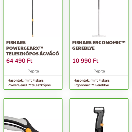
FISKARS
FISKARS ERGONOMIC™
POWERGEARX™
GEREBLYE
TELESZKÓPOS ÁGVÁGÓ
64 490
Ft
10 990
Ft
Pepita
Pepita
Hasonlók, mint Fiskars
Hasonlók, mint Fiskars
PowerGearX™ teleszkópos
Ergonomic™ Gereblye
Ágvágó