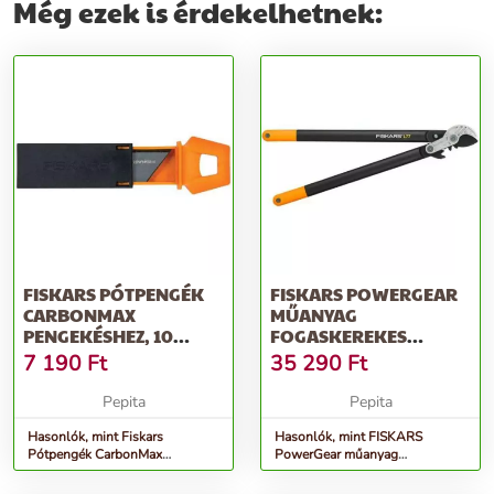
Még ezek is érdekelhetnek:
FISKARS PÓTPENGÉK
FISKARS POWERGEAR
CARBONMAX
MŰANYAG
PENGEKÉSHEZ, 10
FOGASKEREKES
DARABOS
ÁGVÁGÓ, RÁVÁGÓ (L)
7 190
Ft
35 290
Ft
L77
Pepita
Pepita
Hasonlók, mint Fiskars
Hasonlók, mint FISKARS
Pótpengék CarbonMax
PowerGear műanyag
pengekéshez, 10 darabos
fogaskerekes ágvágó, rávágó (L)
L77