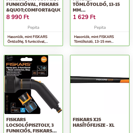
FUNKCIÓVAL, FISKARS
TÖMLŐTOLDÓ, 13-15
&QUOT;COMFORT&QUOT;
MM
(1/2&QUOT;-5/8&QUOT;),
8 990
Ft
1 629
Ft
FISKARS &QUOT...
Pepita
Pepita
Hasonlók, mint FISKARS
Hasonlók, mint FISKARS
Öntözőfej, 5 funkcióval,
Tömlőtoldó, 13-15 mm
FISKARS &quot;Comfort&quot;
(1/2&quot;-5/8&quot;), FISKARS
&quot...
FISKARS
FISKARS X25
LOCSOLÓPISZTOLY, 3
HASÍTÓFEJSZE - XL
FUNKCIÓS, FISKARS