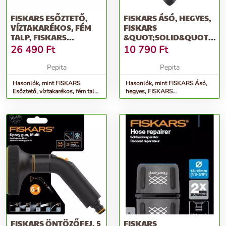
FISKARS ESŐZTETŐ,
FISKARS ÁSÓ, HEGYES,
VÍZTAKARÉKOS, FÉM
FISKARS
TALP, FISKARS
&QUOT;SOLID&QUOT;,
&QUOT;COMFORT&QUOT;
FEKETE
26 490
Ft
10 790
Ft
Pepita
Pepita
Hasonlók, mint FISKARS
Hasonlók, mint FISKARS Ásó,
Esőztető, víztakarékos, fém talp,
hegyes, FISKARS
FISKARS &quot;Comfort&quot;
&quot;Solid&quot;, fekete
FISKARS ÖNTÖZŐFEJ, 5
FISKARS