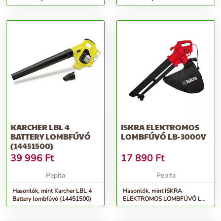
Szett, Sárga-Fekete
Szett, Sárga-Fekete
KARCHER LBL 4
ISKRA ELEKTROMOS
BATTERY LOMBFÚVÓ
LOMBFÚVÓ LB-3000V
(14451500)
39 996
Ft
17 890
Ft
Pepita
Pepita
Hasonlók, mint Karcher LBL 4
Hasonlók, mint ISKRA
Battery lombfúvó (14451500)
ELEKTROMOS LOMBFÚVÓ LB-
3000V