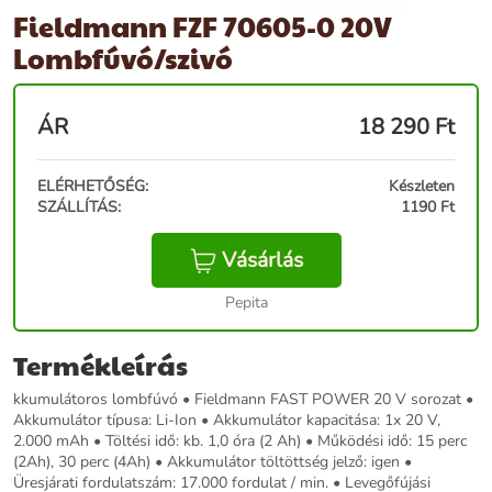
Fieldmann FZF 70605-0 20V
Lombfúvó/szivó
ÁR
18 290
Ft
ELÉRHETŐSÉG:
Készleten
SZÁLLÍTÁS:
1190 Ft
Vásárlás
Pepita
Termékleírás
kkumulátoros lombfúvó • Fieldmann FAST POWER 20 V sorozat •
Akkumulátor típusa: Li-Ion • Akkumulátor kapacitása: 1x 20 V,
2.000 mAh • Töltési idő: kb. 1,0 óra (2 Ah) • Működési idő: 15 perc
(2Ah), 30 perc (4Ah) • Akkumulátor töltöttség jelző: igen •
Üresjárati fordulatszám: 17.000 fordulat / min. • Levegőfújási