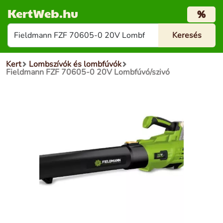
KertWeb.hu
%
Kert
Lombszívók és lombfúvók
Fieldmann FZF 70605-0 20V Lombfúvó/szivó