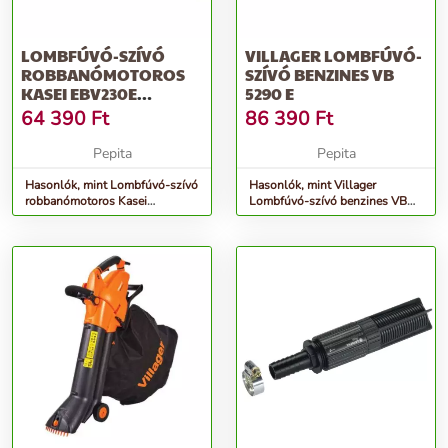
LOMBFÚVÓ-SZÍVÓ
VILLAGER LOMBFÚVÓ-
ROBBANÓMOTOROS
SZÍVÓ BENZINES VB
KASEI EBV230E
5290 E
22.5CM3, 0.65 KW,
64 390
Ft
86 390
Ft
70M...
Pepita
Pepita
Hasonlók, mint Lombfúvó-szívó
Hasonlók, mint Villager
robbanómotoros Kasei
Lombfúvó-szívó benzines VB
EBV230E 22.5cm3, 0.65 kw,
5290 E
70m...