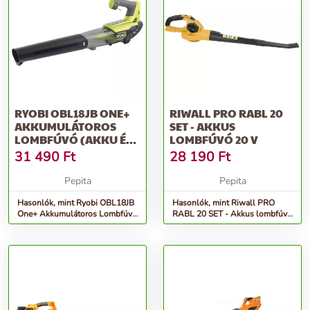
RYOBI OBL18JB ONE+
RIWALL PRO RABL 20
AKKUMULÁTOROS
SET - AKKUS
LOMBFÚVÓ (AKKU ÉS
LOMBFÚVÓ 20 V
TÖLTŐ NÉLKÜL)
31 490
Ft
28 190
Ft
Pepita
Pepita
Hasonlók, mint Ryobi OBL18JB
Hasonlók, mint Riwall PRO
One+ Akkumulátoros Lombfúvó
RABL 20 SET - Akkus lombfúvó
(Akku és töltő nélkül)
20 V