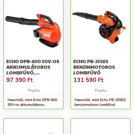
ECHO DPB-600 50V-OS
ECHO PB-255ES
AKKUMULÁTOROS
BENZINMOTOROS
LOMBFÚVÓ,
LOMBFÚVÓ
AKKUMULÁTOR
97 390
Ft
131 590
Ft
NÉLKÜL
Pepita
Pepita
Hasonlók, mint Echo DPB-600
Hasonlók, mint Echo PB-255ES
50V-os akkumulátoros
benzinmotoros lombfúvó
lombfúvó, akkumulátor nélkül