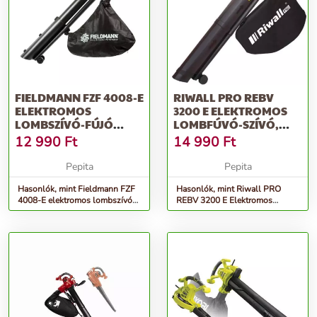
További információk>>
FIELDMANN FZF 4008-E
RIWALL PRO REBV
ELEKTROMOS
3200 E ELEKTROMOS
LOMBSZÍVÓ-FÚJÓ
LOMBFÚVÓ-SZÍVÓ,
(50005433)
NARANCSSÁRGA-
12 990
Ft
14 990
Ft
FEKETE
Pepita
Pepita
Hasonlók, mint Fieldmann FZF
Hasonlók, mint Riwall PRO
4008-E elektromos lombszívó-
REBV 3200 E Elektromos
fújó (50005433)
Lombfúvó-Szívó, Narancssárga-
Fekete