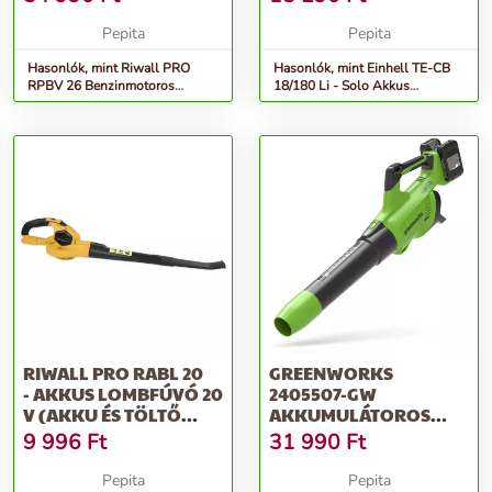
Pepita
Pepita
Hasonlók, mint Riwall PRO
Hasonlók, mint Einhell TE-CB
RPBV 26 Benzinmotoros
18/180 Li - Solo Akkus
lombszívó/lombfúvó 1 LE
Lombfúvó (Akku és töltő
nélkül)
RIWALL PRO RABL 20
GREENWORKS
- AKKUS LOMBFÚVÓ 20
2405507-GW
V (AKKU ÉS TÖLTŐ
AKKUMULÁTOROS
NÉLKÜL)
LOMBFÚVÓ, ZÖLD-
9 996
Ft
31 990
Ft
FEKETE
Pepita
Pepita