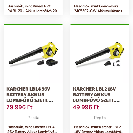
Hasonlók, mint Riwall PRO
Hasonlók, mint Greenworks
RABL 20 - Akkus lombfúvó 20
2405507-GW Akkumulátoros
V (akku és töltő nélkül)
Lombfúvó, Zöld-Fekete
KARCHER LBL4 36V
KARCHER LBL2 18V
BATTERY AKKUS
BATTERY AKKUS
LOMBFÚVÓ SZETT,
LOMBFÚVÓ SZETT,
SÁRGA-FEKETE
SÁRGA-FEKETE
79 996
Ft
49 996
Ft
Pepita
Pepita
Hasonlók, mint Karcher LBL4
Hasonlók, mint Karcher LBL2
36V Battery Akkus Lombfúvó
18V Battery Akkus Lombfúvó