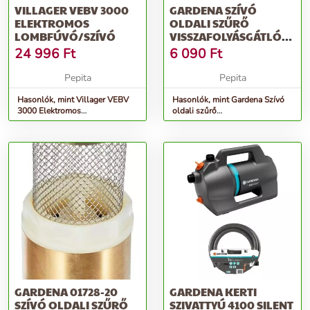
VILLAGER VEBV 3000
GARDENA SZÍVÓ
ELEKTROMOS
OLDALI SZŰRŐ
LOMBFÚVÓ/SZÍVÓ
VISSZAFOLYÁSGÁTLÓVAL
19 MM (3/4
24 996
Ft
6 090
Ft
Pepita
Pepita
Hasonlók, mint Villager VEBV
Hasonlók, mint Gardena Szívó
3000 Elektromos
oldali szűrő
Lombfúvó/Szívó
visszafolyásgátlóval 19 mm (3/4
GARDENA 01728-20
GARDENA KERTI
SZÍVÓ OLDALI SZŰRŐ
SZIVATTYÚ 4100 SILENT