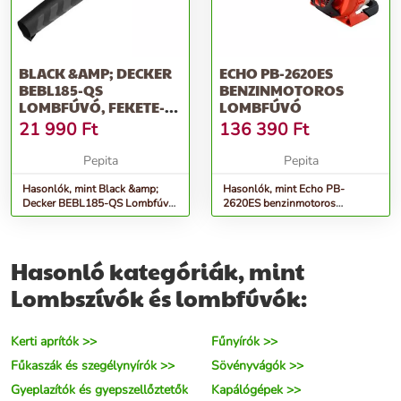
BLACK &AMP; DECKER
ECHO PB-2620ES
BEBL185-QS
BENZINMOTOROS
LOMBFÚVÓ, FEKETE-
LOMBFÚVÓ
NARANCSSÁRGA
21 990
Ft
136 390
Ft
Pepita
Pepita
Hasonlók, mint Black &amp;
Hasonlók, mint Echo PB-
Decker BEBL185-QS Lombfúvó,
2620ES benzinmotoros
Fekete-Narancssárga
lombfúvó
Hasonló kategóriák, mint
Lombszívók és lombfúvók:
Kerti aprítók >>
Fűnyírók >>
Fűkaszák és szegélynyírók >>
Sövényvágók >>
Gyeplazítók és gyepszellőztetők
Kapálógépek >>