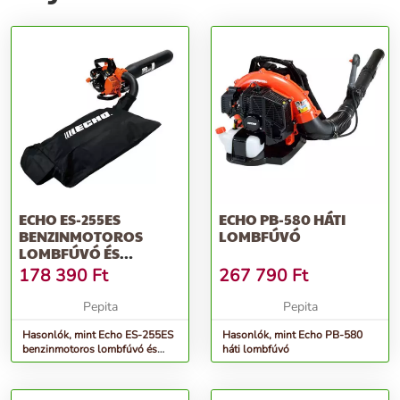
ECHO ES-255ES
ECHO PB-580 HÁTI
BENZINMOTOROS
LOMBFÚVÓ
LOMBFÚVÓ ÉS
LOMBSZÍVÓ
178 390
Ft
267 790
Ft
Pepita
Pepita
Hasonlók, mint Echo ES-255ES
Hasonlók, mint Echo PB-580
benzinmotoros lombfúvó és
háti lombfúvó
lombszívó