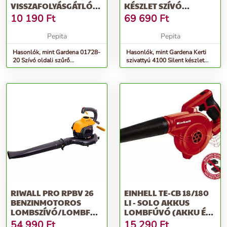
VISSZAFOLYÁSGÁTLÓVAL
KÉSZLET SZÍVÓ
(3/4&QUOT;)
TÖMLŐVEL
10 190
Ft
69 690
Ft
Pepita
Pepita
Hasonlók, mint Gardena 01728-
Hasonlók, mint Gardena Kerti
20 Szívó oldali szűrő
szivattyú 4100 Silent készlet
visszafolyásgátlóval (3/4&quot;)
szívó tömlővel
RIWALL PRO RPBV 26
EINHELL TE-CB 18/180
BENZINMOTOROS
LI - SOLO AKKUS
LOMBSZÍVÓ/LOMBFÚVÓ
LOMBFÚVÓ (AKKU ÉS
1 LE
TÖLTŐ NÉLKÜL)
54 990
Ft
15 290
Ft