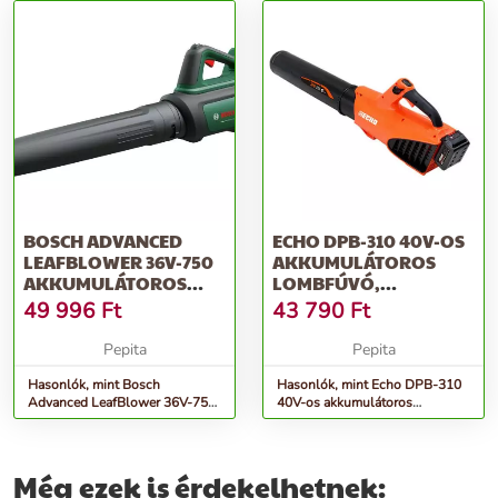
BOSCH ADVANCED
ECHO DPB-310 40V-OS
LEAFBLOWER 36V-750
AKKUMULÁTOROS
AKKUMULÁTOROS
LOMBFÚVÓ,
LOMBFÚVÓ (AKKU
AKKUMULÁTOR
49 996
Ft
43 790
Ft
ÉS...
NÉLKÜL
Pepita
Pepita
Hasonlók, mint Bosch
Hasonlók, mint Echo DPB-310
Advanced LeafBlower 36V-750
40V-os akkumulátoros
Akkumulátoros Lombfúvó
lombfúvó, akkumulátor nélkül
(Akku és...
Még ezek is érdekelhetnek: