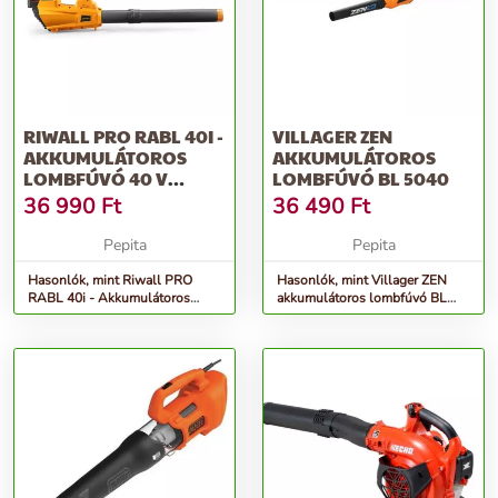
RIWALL PRO RABL 40I -
VILLAGER ZEN
AKKUMULÁTOROS
AKKUMULÁTOROS
LOMBFÚVÓ 40 V
LOMBFÚVÓ BL 5040
(AKKU ÉS TÖLTŐ
36 990
Ft
36 490
Ft
NÉLKÜL)
Pepita
Pepita
Hasonlók, mint Riwall PRO
Hasonlók, mint Villager ZEN
RABL 40i - Akkumulátoros
akkumulátoros lombfúvó BL
lombfúvó 40 V (Akku és töltő
5040
nélkül)