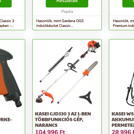
ekre (lágy
k
összes Original GARDENA
Részletek
tartalmaz. 
nyekre
System szerelvény és egy Classic
megtalálhat
tisztító locsolópisztoly, am...
Pepita
GARDENA Sy
Classic 3
Hasonlók, mint Gardena OGS
Hasonlók, m
ayben -
indulókészlet Classic
Premium indu
Locsolópisztollyal - szürke-narancs
Locsolópiszt
KASEI GJD330 3 AZ 1-BEN
KASEI WS
ÜRKE-
TÖBBFUNKCIÓS GÉP,
AKKUMUL
NARANCS
PERMETEZ
NARANCS
104 996
Ft
28 996