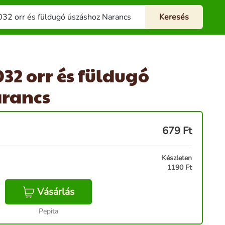
32 orr és füldugó
arancs
679
Ft
Készleten
1190 Ft
Vásárlás
Pepita