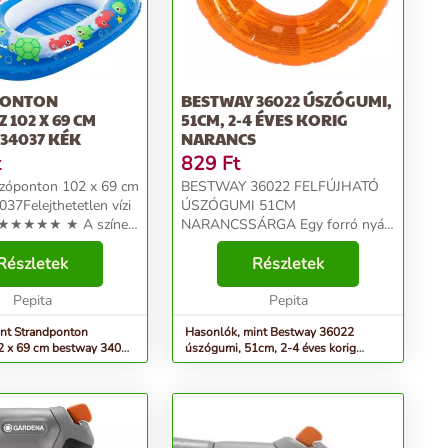
PONTON
BESTWAY 36022 ÚSZÓGUMI,
 102 X 69 CM
51CM, 2-4 ÉVES KORIG
34037 KÉK
NARANCS
t
829
Ft
zóponton 102 x 69 cm
BESTWAY 36022 FELFÚJHATÓ
37Felejthetetlen vízi
ÚSZÓGUMI 51CM
s ★★★★★ ★ A színes,
NARANCSSÁRGA Egy forró nyári
úval ellátott ponton
napon nincs is jobb, mint egy
reknek örömet okoz. A
Részletek
kellemes hűsölés a vízben! Ez
Részletek
ínek arra ösztönzik
nemcsak a felnőttekre, hanem a
..
Pepita
család legfiatalabb tagjaira is
Pepita
vonatkoz...
nt Strandponton
Hasonlók, mint Bestway 36022
2 x 69 cm bestway 34037
úszógumi, 51cm, 2-4 éves korig
Narancs