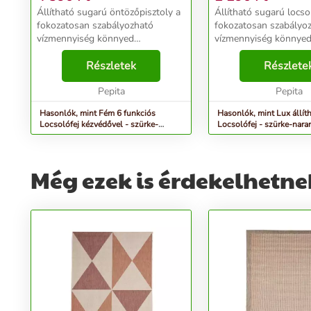
Állítható sugarú öntözőpisztoly a
Állítható sugarú locso
fokozatosan szabályozható
fokozatosan szabályo
vízmennyiség könnyed
vízmennyiség könnye
beállításához. Ergonomikus
beállításához. Ergono
markolatának köszönhetően
Részletek
markolatának köszön
Részlete
locsolás közben mindig
locsolás közben mindi
kényelmes fogást biztosít!
Pepita
kényelmes fogást bizto
Pepita
Jellemzői: - An...
erős a vízsugár?...
Hasonlók, mint Fém 6 funkciós
Hasonlók, mint Lux állít
Locsolófej kézvédővel - szürke-
Locsolófej - szürke-nara
narancs
Még ezek is érdekelhetne