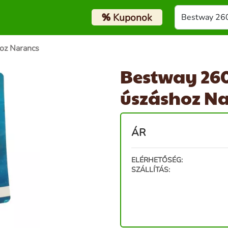
%
Kuponok
oz Narancs
Bestway 260
úszáshoz N
ÁR
ELÉRHETŐSÉG:
SZÁLLÍTÁS: