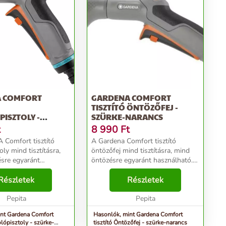
 COMFORT
GARDENA COMFORT
TISZTÍTÓ ÖNTÖZŐFEJ -
ISZTOLY -
SZÜRKE-NARANCS
NARANCS
t
8 990
Ft
Comfort tisztító
A Gardena Comfort tisztító
oly mind tisztításra,
öntözőfej mind tisztításra, mind
sre egyaránt
öntözésre egyaránt használható.
. A fejen puha
Az öntözőfejen fején puha
mek találhatók,
Részletek
műanyag elemek találhatók,
Részletek
elmet nyújtanak a
amelyek védelmet nyújtanak a
llen. Folyamatos
Pepita
sérülések ellen. Folyamato...
Pepita
nt Gardena Comfort
Hasonlók, mint Gardena Comfort
olópisztoly - szürke-
tisztító Öntözőfej - szürke-narancs