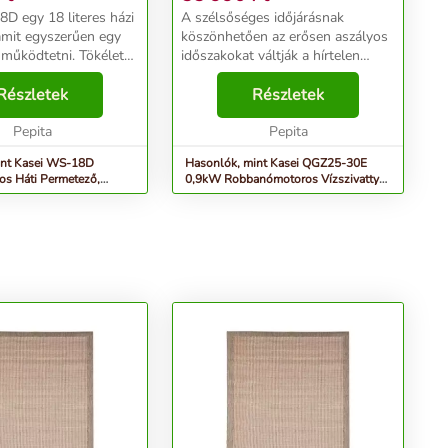
D egy 18 literes házi
A szélsőséges időjárásnak
mit egyszerűen egy
köszönhetően az erősen aszályos
t működtetni. Tökéletes
időszakokat váltják a hírtelen
ház köröli fák
tömegű csapadékos időszakok. Az
mzői: -
Részletek
előrejelzések alapján a nagy
Részletek
: 12v, 7Ah -
mennyiségű esővel és
18 l - M...
Pepita
áramkimaradással együtt járó ...
Pepita
int Kasei WS-18D
Hasonlók, mint Kasei QGZ25-30E
s Háti Permetező,
0,9kW Robbanómotoros Vízszivattyú,
cs
Narancs-Ezüst