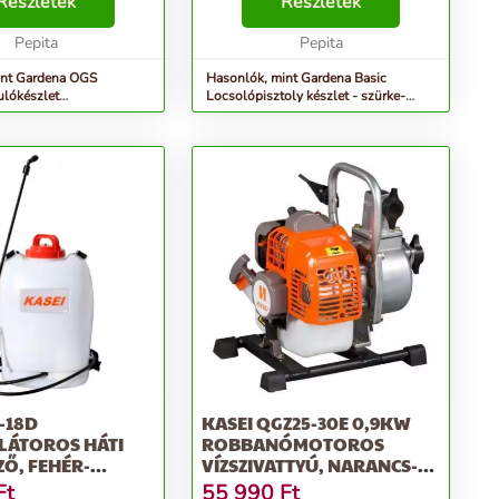
Ebben a készletben
Részletek
köszönhetően. Ez a szett mindent
Részletek
ó az összes Original
tartalmaz, amire szükség lehet! A
stem szer...
Pepita
vízsugá...
Pepita
int Gardena OGS
Hasonlók, mint Gardena Basic
lókészlet
Locsolópisztoly készlet - szürke-
ollyal - szürke-narancs
narancs
-18D
KASEI QGZ25-30E 0,9KW
ÁTOROS HÁTI
ROBBANÓMOTOROS
Ő, FEHÉR-
VÍZSZIVATTYÚ, NARANCS-
EZÜST
Ft
55 990
Ft