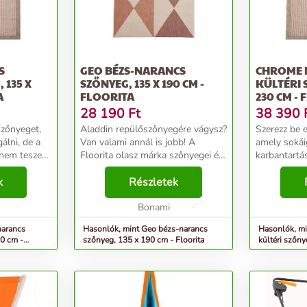
S
GEO BÉZS-NARANCS
CHROME 
 135 X
SZŐNYEG, 135 X 190 CM -
KÜLTÉRI 
A
FLOORITA
230 CM -
28 190
Ft
38 390
szőnyeget,
Aladdin repülőszőnyegére vágysz?
Szerezz be 
álni, de a
Van valami annál is jobb! A
amely sokáig
 nem teszed
Floorita olasz márka szőnyegei és
karbantartá
futószőnyegei poliészter, pamut
tönkre a kezeide
eket
k
és egyéb anyagok keverékéből
Részletek
hagyományo
kel lehet
készültek, ezért nagyon szépek és
speciális tis
tartósak....
Bonami
csak tisztítan
narancs
Hasonlók, mint Geo bézs-narancs
Hasonlók, m
90 cm -
szőnyeg, 135 x 190 cm - Floorita
kültéri szőny
Floorita