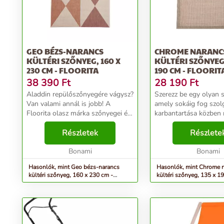
GEO BÉZS-NARANCS
CHROME NARANC
KÜLTÉRI SZŐNYEG, 160 X
KÜLTÉRI SZŐNYEG,
230 CM - FLOORITA
190 CM - FLOORIT
38 390
Ft
28 190
Ft
Aladdin repülőszőnyegére vágysz?
Szerezz be egy olyan 
Van valami annál is jobb! A
amely sokáig fog szolg
Floorita olasz márka szőnyegei és
karbantartása közben
futószőnyegei poliészter, pamut
tönkre a kezeidet! Amíg a
és egyéb anyagok keverékéből
Részletek
hagyományos szőnyeg
Részlete
készültek, ezért nagyon szépek és
speciális tisztítószerek
tartósak....
Bonami
csak tisztítani, e...
Bonami
Hasonlók, mint Geo bézs-narancs
Hasonlók, mint Chrome 
kültéri szőnyeg, 160 x 230 cm -
kültéri szőnyeg, 135 x 1
Floorita
Floorita