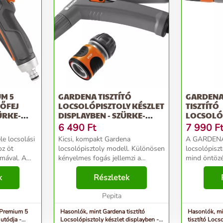
M 5
GARDENA TISZTÍTÓ
GARDENA
ŐFEJ
LOCSOLÓPISZTOLY KÉSZLET
TISZTÍTÓ
ÜRKE-
DISPLAYBEN - SZÜRKE-
LOCSOLÓP
NARANCS
SZÜRKE-
6 490
Ft
7 990
F
le locsolási
Kicsi, kompakt Gardena
A GARDENA 
oz öt
locsolópisztoly modell. Különösen
locsolópiszt
rmával. A
kényelmes fogás jellemzi a
mind öntözé
bfunkciós
beépített puha- műanyag elemek
használható
öntözési és
k
révén. A vízsugár
Részletek
műanyag ele
égez. A
fokozatmentesen szabályozható
amelyek véd
továbbá a locsolópisztoly
Pepita
sérülések e
impulzuskio...
öntöz...
 Premium 5
Hasonlók, mint Gardena tisztító
Hasonlók, mi
utódja -
Locsolópisztoly készlet displayben -
tisztító Locs