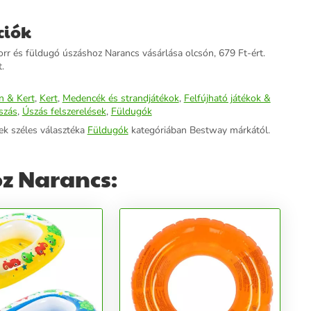
ciók
r és füldugó úszáshoz Narancs vásárlása olcsón, 679 Ft-ért.
.
n & Kert
,
Kert
,
Medencék és strandjátékok
,
Felfújható játékok &
szás
,
Úszás felszerelések
,
Füldugók
ek széles választéka
Füldugók
kategóriában Bestway márkától.
oz Narancs: