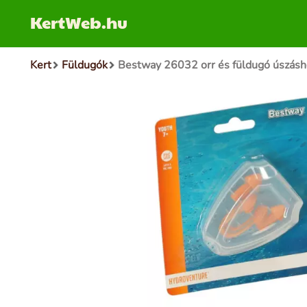
KertWeb.hu
Kert
Füldugók
Bestway 26032 orr és füldugó úszásh