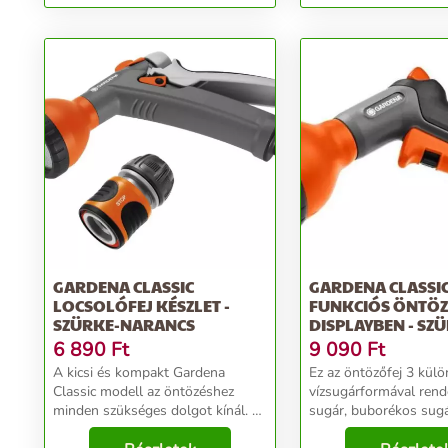
szürke-narancs
GARDENA CLASSIC
GARDENA CLASSIC
LOCSOLÓFEJ KÉSZLET -
FUNKCIÓS ÖNTÖZ
SZÜRKE-NARANCS
DISPLAYBEN - SZ
NARANCS
6 890
Ft
9 090
Ft
A kicsi és kompakt Gardena
Ez az öntözőfej 3 kül
Classic modell az öntözéshez
vízsugárformával rende
minden szükséges dolgot kínál. A
sugár, buborékos sugá
Gardena finom szórópisztoly puha
pontos erős sugár. H