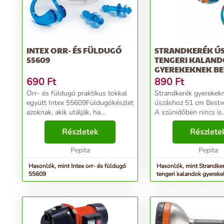
INTEX ORR- ÉS FÜLDUGÓ
STRANDKERÉK Ú
55609
TENGERI KALAN
GYEREKEKNEK B
36113 PINGVIN
690
Ft
890
Ft
Orr- és füldugó praktikus tokkal
Strandkerék gyerekek
együtt Intex 55609Füldugókészlet
úszáshoz 51 cm Best
azoknak, akik utálják, ha
A szünidőben nincs is
medencevíz kerül a fülükbe vagy
kellemesebb időtöltés,
az orrukba. A készlet tartalma:
Részletek
vízben való játék. Ezt a
Részlete
orrdugó 2 füldugó tartozéktáska
legkisebbek is tudják. 
Főbb jelle...
Pepita
Bestway termék - a fe
Pepita
kerék n...
Hasonlók, mint Intex orr- és füldugó
Hasonlók, mint Strandke
55609
tengeri kalandok gyerek
36113 pingvin