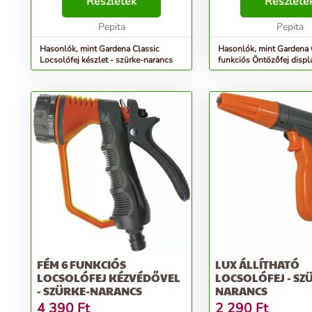
műanyag alkatrészeket tartalmaz
Részletek
öntözéshez, pl. felület
Részlete
és kényelmesen fekszik a kézbe.
sugár), cserepes növé
Finom permetév...
Pepita
(buborékos sugá...
Pepita
Hasonlók, mint Gardena Classic
Hasonlók, mint Gardena 
Locsolófej készlet - szürke-narancs
funkciós Öntözőfej displ
szürke-narancs
FÉM 6 FUNKCIÓS
LUX ÁLLÍTHATÓ
LOCSOLÓFEJ KÉZVÉDŐVEL
LOCSOLÓFEJ - SZ
- SZÜRKE-NARANCS
NARANCS
4 390
Ft
2 290
Ft