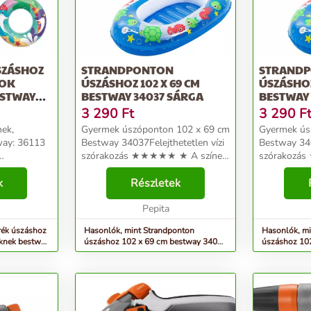
SZÁSHOZ
STRANDPONTON
STRAND
DOK
ÚSZÁSHOZ 102 X 69 CM
ÚSZÁSHOZ
ESTWAY
BESTWAY 34037 SÁRGA
BESTWAY 
3 290
Ft
3 290
F
nek,
Gyermek úszóponton 102 x 69 cm
Gyermek ús
way: 36113
Bestway 34037Felejthetetlen vízi
Bestway 340
szórakozás ★★★★★ ★ A színes,
szórakozá
 mint a
két fogantyúval ellátott ponton
két foganty
k
minden gyereknek örömet okoz. A
Részletek
minden gye
Ezért a
gyönyörű színek arra ösztönzik
gyönyörű sz
lfújható
majd őket, h...
Pepita
majd őket, h.
rék úszáshoz
Hasonlók, mint Strandponton
Hasonlók, mi
eknek bestway
úszáshoz 102 x 69 cm bestway 34037
úszáshoz 10
sárga
kék