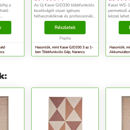
lófej a
Az Új Kasei GJD330 többfunkciós
Kasei WS-18
zható
bozótvágót olyan igényes
permetező a
d
felhasználóknak és professionális
kézzel lehe
mikus
karbantartó technikusok számára
választás a 
hetően
k
tervezték. Ideális fűnyíráshoz,
Részletek
permetezésére. Jelle
g
talajtisztításhoz, fák metszéséhez,
Akkumulátor
sít. Túl
mindenfél...
Pepita
Szertartály: 
ható
Hasonlók, mint Kasei GJD330 3 az 1-
Hasonlók, m
ncs
ben Többfunkciós Gép, Narancs
Akkumulátoro
Fehér-Naran
k: