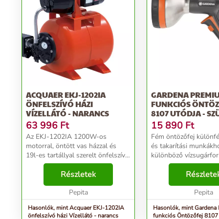
ACQUAER EKJ-1202IA
GARDENA PREMIU
ÖNFELSZÍVÓ HÁZI
FUNKCIÓS ÖNTÖZ
VÍZELLÁTÓ - NARANCS
8107 UTÓDJA - SZ
NARANCS
63 996
Ft
15 890
Ft
Az EKJ-1202IA 1200W-os
Fém öntözőfej különfé
motorral, öntött vas házzal és
és takarítási munkákh
19l-es tartállyal szerelt önfelszívó
különböző vízsugárfo
házi vízmű, mely megbízható
Gardena Premium töb
megoldást kínál tiszta víz
Részletek
öntözőfej mindenféle 
Részlete
szállítására fúrott vagy gyűrűs
tisztítási feladatot elv
kutakból. Fő felhaszná...
Pepita
locsolópisztoly...
Pepita
Hasonlók, mint Acquaer EKJ-1202IA
Hasonlók, mint Gardena
önfelszívó házi Vízellátó - narancs
funkciós Öntözőfej 8107 