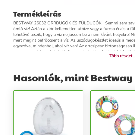
Termékleírás
BESTWAY 26032 ORRDUGÓK ÉS FÜLDUGÓK Semmi sem zavar jobb
ömlő víz! Aztán a klór kellemetlen utóíze vagy a furcsa érzés a 
lehetővé teszik, hogy a víz ne jusson be a nem kívánt helyekre!
mert megint befröccsent a víz! Az úszódugókészlet ideális a mede
egyszóval mindenhol, ahol víz van! Az orrcsipesz biztonságosan il
szorosan elzárja a víz bejutását az orrlyukakba. A készlet lehető
↓ Több részlet...
koncentrálhasson! A készlet legfontosabb jellemzői: Megakadályoz
Kényelmes használat - nincs kemény nyomás az orron Ergonomiku
alakjához Könnyen felhelyezhető és eltávolítható Újrafelhasznál
Hasonlók, mint Bestway 2
tartalmaz egy praktikus tokot is az összes füldugó számára. Ez n
magával vigye a készletet a medencébe, hanem higiénikus helyet 
következőket: Füldugók x2 Orrcsipesz Táska Életkor: 7+ Méretek:
Csomagolás: 11,5 cm x 13 cm x 3 cm Buborékcsomagolásban.
További információk>>