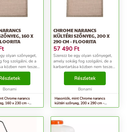
NARANCS
CHROME NARANCS
SZŐNYEG, 160 X
KÜLTÉRI SZŐNYEG, 200 X
 FLOORITA
290 CM - FLOORITA
Ft
57 490
Ft
egy olyan szőnyeget,
Szerezz be egy olyan szőnyeget,
 fog szolgálni, de a
amely sokáig fog szolgálni, de a
sa közben nem teszed
karbantartása közben nem teszed
t! Amíg a
tönkre a kezeidet! Amíg a
s szőnyegeket
Részletek
hagyományos szőnyegeket
Részletek
ztítószerekkel lehet
speciális tisztítószerekkel lehet
i, e...
Bonami
csak tisztítani, e...
Bonami
int Chrome narancs
Hasonlók, mint Chrome narancs
eg, 160 x 230 cm -
kültéri szőnyeg, 200 x 290 cm -
Floorita