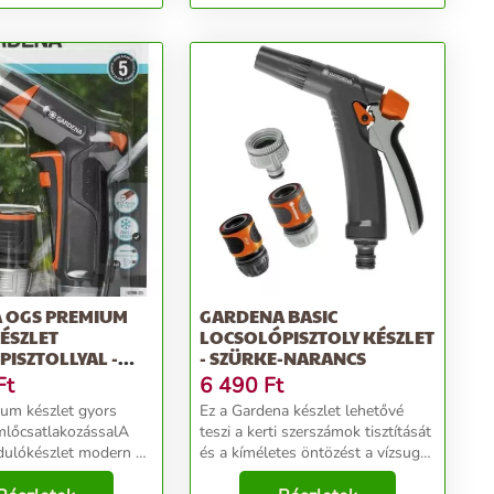
 OGS PREMIUM
GARDENA BASIC
ÉSZLET
LOCSOLÓPISZTOLY KÉSZLET
ISZTOLLYAL -
- SZÜRKE-NARANCS
NARANCS
Ft
6 490
Ft
ium készlet gyors
Ez a Gardena készlet lehetővé
mlőcsatlakozássalA
teszi a kerti szerszámok tisztítását
dulókészlet modern és
és a kíméletes öntözést a vízsugár
telű termékeket
fokozatos beállításának