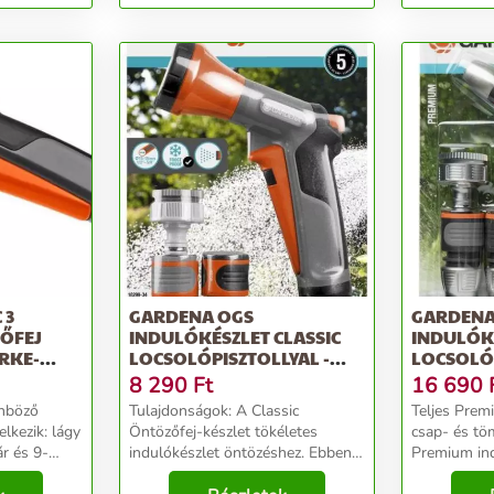
szürke-narancs
narancs
 3
GARDENA OGS
GARDENA
ŐFEJ
INDULÓKÉSZLET CLASSIC
INDULÓK
ÜRKE-
LOCSOLÓPISZTOLLYAL -
LOCSOLÓP
SZÜRKE-NARANCS
SZÜRKE-
8 290
Ft
16 690
önböző
Tulajdonságok: A Classic
Teljes Prem
lkezik: lágy
Öntözőfej-készlet tökéletes
csap- és tö
r és 9-
indulókészlet öntözéshez. Ebben a
Premium in
asználhatod
készletben megtalálható az
igényes kivi