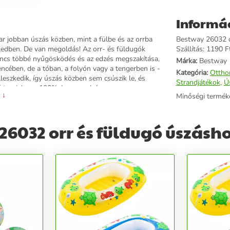
Informá
an úszás közben, mint a fülbe és az orrba
Bestway 26032 or
füledben. De van megoldás! Az orr- és füldugók
Szállítás: 1190 Ft
 Nincs többé nyűgösködés és az edzés megszakítása,
Márka:
Bestway
ncében, de a tóban, a folyón vagy a tengerben is -
Kategória:
Ottho
leszkedik, így úszás közben sem csúszik le, és
Strandjátékok
,
Ú
vé teszi, hogy 100%-ban az edzésre
 ↓
Minőségi termék
za a víz bejutását az orrba és a fülekbe
s forma - alkalmazkodik az orr és a fülek
ható Tartós és biztonságos anyagok A készlet
6032 orr és füldugó úszásh
emcsak azt teszi lehetővé, hogy könnyen tárolja és
is biztosít mindennek a tárolására. Tartalmazza a
 Füldugó hossza: 2,5 cm tok: 7 cm x 5,5 cm