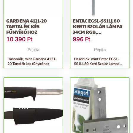
GARDENA 4121-20
ENTAC EGSL-SS1LL80
TARTALÉK KÉS
KERTI SZOLÁR LÁMPA
FŰNYÍRÓHOZ
34CM RGB,
ROZSDAMENTES ACÉL
10 390
Ft
996
Ft
Pepita
Pepita
Hasonlók, mint Gardena 4121-
Hasonlók, mint Entac EGSL-
20 Tartalék kés fűnyíróhoz
SS1LL80 Kerti Szolár Lámpa
34cm RGB, Rozsdamentes Acél