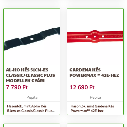
AL-KO KÉS 51CM-ES
GARDENA KÉS
CLASSIC/CLASSIC PLUS
POWERMAX™ 42E-HEZ
MODELLEK GYÁRI
7 790
Ft
12 690
Ft
Pepita
Pepita
Hasonlók, mint Al-ko Kés
Hasonlók, mint Gardena Kés
51cm-es Classic/Classic Plus
PowerMax™ 42E-hez
modellek Gyári