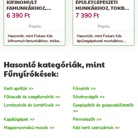
KIFINOMULT
ÉPÜLETGÉPÉSZETI
FAMUNKÁKHOZ,
MUNKÁKHOZ, TOKBA
TOKBA ÉPÍTETT
ÉPÍTETT ÉLEZŐVEL
6 390
Ft
7 390
Ft
ÉLEZŐVEL
Pepita
Pepita
Hasonlók, mint Fiskars Kés
Hasonlók, mint Fiskars Kés
kifinomult famunkákhoz, tokba
épületgépészeti munkákhoz,
épített élezővel
tokba épített élezővel
Hasonló kategóriák, mint
Fűnyírókések:
Kerti aprítók >>
Fűnyírók >>
Fűkaszák és szegélynyírók >>
Sövényvágók >>
Lombszívók és lombfúvók >>
Gyeplazítók és gyepszellőztetők
>>
Kapálógépek >>
Permetezők >>
Magasnyomású mosók >>
Kézi kerti szerszámok >>