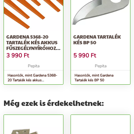
GARDENA 5368-20
GARDENA TARTALÉK
TARTALÉK KÉS AKKUS
KÉS BP 50
FŰSZEGÉLYNYÍRÓHOZ
(20DB-OS)
3 990
Ft
5 990
Ft
Pepita
Pepita
Hasonlók, mint Gardena 5368-
Hasonlók, mint Gardena
20 Tartalék kés akkus
Tartalék kés BP 50
fűszegélynyíróhoz (20db-os)
Még ezek is érdekelhetnek: