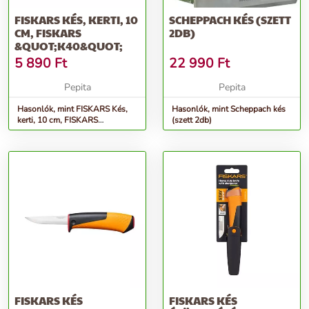
FISKARS KÉS, KERTI, 10
SCHEPPACH KÉS (SZETT
CM, FISKARS
2DB)
&QUOT;K40&QUOT;
5 890
Ft
22 990
Ft
Pepita
Pepita
Hasonlók, mint FISKARS Kés,
Hasonlók, mint Scheppach kés
kerti, 10 cm, FISKARS
(szett 2db)
&quot;K40&quot;
FISKARS KÉS
FISKARS KÉS