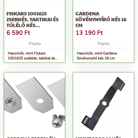
FISKARS 1001625
GARDENA
ZSEBKÉS, TAKTIKAI ÉS
SÖVÉNYNYÍRÓ KÉS 18
TÚLÉLŐ KÉS
CM
ÖSSZECSUKHATÓ KÉS
6 590
Ft
13 190
Ft
Pepita
Pepita
Hasonlók, mint Fiskars
Hasonlók, mint Gardena
1001625 zsebkés, taktikai és
Sövénynyíró kés 18 cm
túlélő kés Összecsukható kés