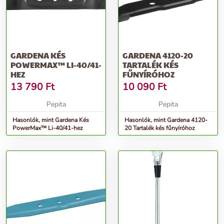
GARDENA KÉS
GARDENA 4120-20
POWERMAX™ LI-40/41-
TARTALÉK KÉS
HEZ
FŰNYÍRÓHOZ
13 790
Ft
10 090
Ft
Pepita
Pepita
Hasonlók, mint Gardena Kés
Hasonlók, mint Gardena 4120-
PowerMax™ Li-40/41-hez
20 Tartalék kés fűnyíróhoz