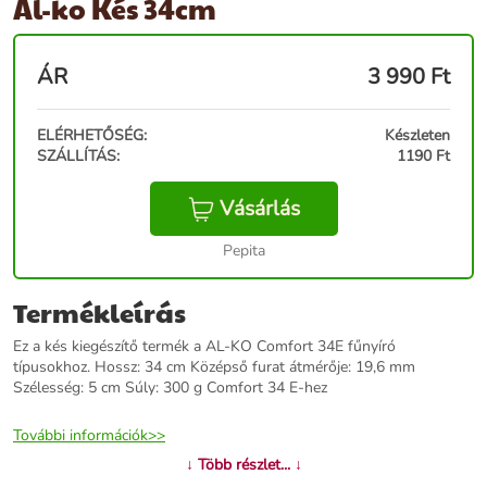
Al-ko Kés 34cm
ÁR
3 990
Ft
ELÉRHETŐSÉG:
Készleten
SZÁLLÍTÁS:
1190 Ft
Vásárlás
Pepita
Termékleírás
Ez a kés kiegészítő termék a AL-KO Comfort 34E fűnyíró
típusokhoz. Hossz: 34 cm Középső furat átmérője: 19,6 mm
Szélesség: 5 cm Súly: 300 g Comfort 34 E-hez
További információk>>
↓ Több részlet... ↓