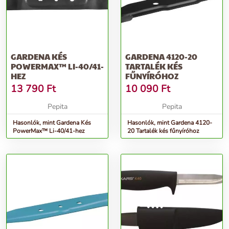
GARDENA KÉS
GARDENA 4120-20
POWERMAX™ LI-40/41-
TARTALÉK KÉS
HEZ
FŰNYÍRÓHOZ
13 790
Ft
10 090
Ft
Pepita
Pepita
Hasonlók, mint Gardena Kés
Hasonlók, mint Gardena 4120-
PowerMax™ Li-40/41-hez
20 Tartalék kés fűnyíróhoz