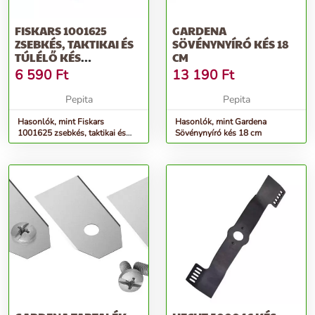
FISKARS 1001625
GARDENA
ZSEBKÉS, TAKTIKAI ÉS
SÖVÉNYNYÍRÓ KÉS 18
TÚLÉLŐ KÉS
CM
ÖSSZECSUKHATÓ KÉS
6 590
Ft
13 190
Ft
Pepita
Pepita
Hasonlók, mint Fiskars
Hasonlók, mint Gardena
1001625 zsebkés, taktikai és
Sövénynyíró kés 18 cm
túlélő kés Összecsukható kés