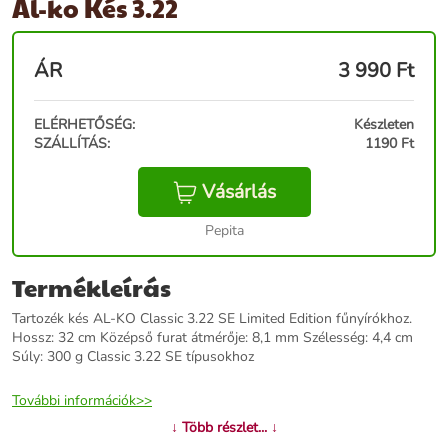
Al-ko Kés 3.22
ÁR
3 990
Ft
ELÉRHETŐSÉG:
Készleten
SZÁLLÍTÁS:
1190 Ft
Vásárlás
Pepita
Termékleírás
Tartozék kés AL-KO Classic 3.22 SE Limited Edition fűnyírókhoz.
Hossz: 32 cm Középső furat átmérője: 8,1 mm Szélesség: 4,4 cm
Súly: 300 g Classic 3.22 SE típusokhoz
További információk>>
↓ Több részlet... ↓