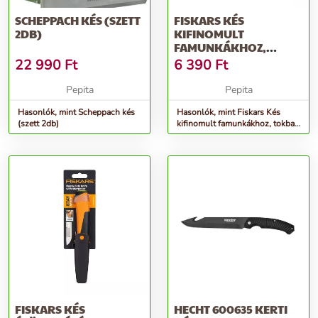
SCHEPPACH KÉS (SZETT
FISKARS KÉS
2DB)
KIFINOMULT
FAMUNKÁKHOZ,
TOKBA ÉPÍTETT
22 990
Ft
6 390
Ft
ÉLEZŐVEL
Pepita
Pepita
Hasonlók, mint Scheppach kés
Hasonlók, mint Fiskars Kés
(szett 2db)
kifinomult famunkákhoz, tokba
épített élezővel
FISKARS KÉS
HECHT 600635 KERTI