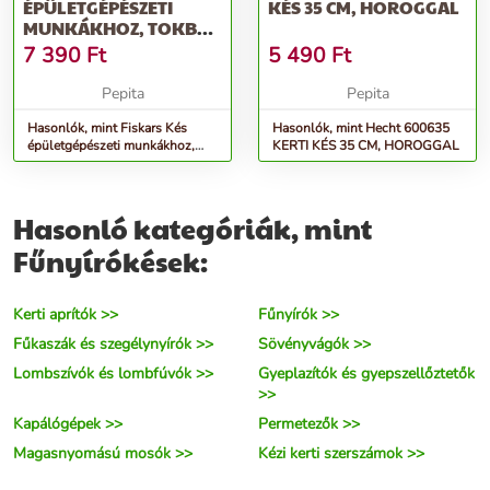
ÉPÜLETGÉPÉSZETI
KÉS 35 CM, HOROGGAL
MUNKÁKHOZ, TOKBA
ÉPÍTETT ÉLEZŐVEL
7 390
Ft
5 490
Ft
Pepita
Pepita
Hasonlók, mint Fiskars Kés
Hasonlók, mint Hecht 600635
épületgépészeti munkákhoz,
KERTI KÉS 35 CM, HOROGGAL
tokba épített élezővel
Hasonló kategóriák, mint
Fűnyírókések:
Kerti aprítók >>
Fűnyírók >>
Fűkaszák és szegélynyírók >>
Sövényvágók >>
Lombszívók és lombfúvók >>
Gyeplazítók és gyepszellőztetők
>>
Kapálógépek >>
Permetezők >>
Magasnyomású mosók >>
Kézi kerti szerszámok >>