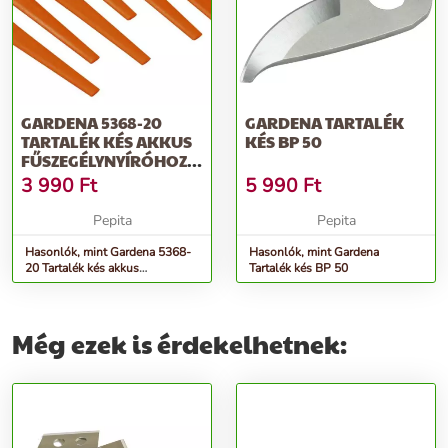
GARDENA 5368-20
GARDENA TARTALÉK
TARTALÉK KÉS AKKUS
KÉS BP 50
FŰSZEGÉLYNYÍRÓHOZ
(20DB-OS)
3 990
Ft
5 990
Ft
Pepita
Pepita
Hasonlók, mint Gardena 5368-
Hasonlók, mint Gardena
20 Tartalék kés akkus
Tartalék kés BP 50
fűszegélynyíróhoz (20db-os)
Még ezek is érdekelhetnek: