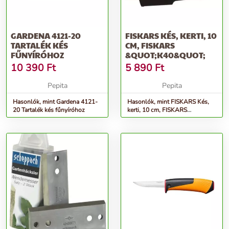
GARDENA 4121-20
FISKARS KÉS, KERTI, 10
TARTALÉK KÉS
CM, FISKARS
FŰNYÍRÓHOZ
&QUOT;K40&QUOT;
10 390
Ft
5 890
Ft
Pepita
Pepita
Hasonlók, mint Gardena 4121-
Hasonlók, mint FISKARS Kés,
20 Tartalék kés fűnyíróhoz
kerti, 10 cm, FISKARS
&quot;K40&quot;