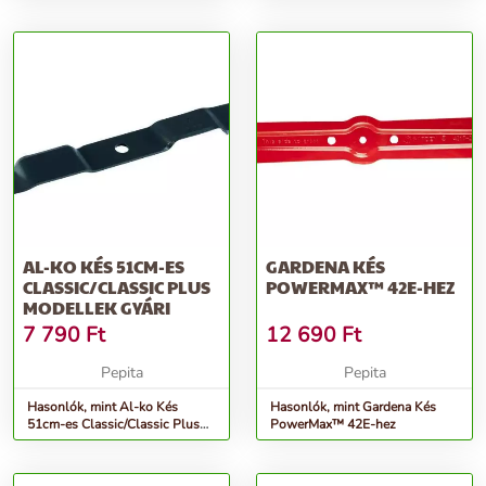
AL-KO KÉS 51CM-ES
GARDENA KÉS
CLASSIC/CLASSIC PLUS
POWERMAX™ 42E-HEZ
MODELLEK GYÁRI
7 790
Ft
12 690
Ft
Pepita
Pepita
Hasonlók, mint Al-ko Kés
Hasonlók, mint Gardena Kés
51cm-es Classic/Classic Plus
PowerMax™ 42E-hez
modellek Gyári