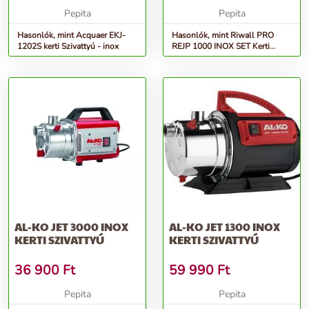
Pepita
Pepita
Hasonlók, mint Acquaer EKJ-
Hasonlók, mint Riwall PRO
1202S kerti Szivattyú - inox
REJP 1000 INOX SET Kerti
szivattyú szett 1000 W
AL-KO JET 3000 INOX
AL-KO JET 1300 INOX
KERTI SZIVATTYÚ
KERTI SZIVATTYÚ
36 900
Ft
59 990
Ft
Pepita
Pepita