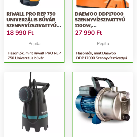
RIWALL PRO REP 750
DAEWOO DDP17000
UNIVERZÁLIS BÚVÁR
SZENNYVÍZSZIVATTYÚ
SZENNYVÍZSZIVATTYÚ
1100W,
750 W
NARANCSSÁRGA-
18 990
Ft
27 990
Ft
FEKETE
Pepita
Pepita
Hasonlók, mint Riwall PRO REP
Hasonlók, mint Daewoo
750 Univerzális búvár
DDP17000 Szennyvízszivattyú
szennyvízszivattyú 750 W
1100W, Narancssárga-Fekete