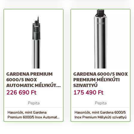
nyomószivattyú
GARDENA PREMIUM
GARDENA 6000/5 INOX
6000/5 INOX
PREMIUM MÉLYKÚTI
AUTOMATIC MÉLYKÚTI
SZIVATTYÚ
SZIVATTYÚ
226 690
Ft
175 490
Ft
Pepita
Pepita
Hasonlók, mint Gardena
Hasonlók, mint Gardena 6000/5
Premium 6000/5 Inox Automatic
Inox Premium Mélykúti szivattyú
Mélykúti szivattyú