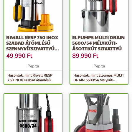
RIWALL RESP 750 INOX
ELPUMPS MULTI DRAIN
SZABAD ÁTÖMLÉSŰ
5600/54 MÉLYKÚTI-
SZENNYVÍZSZIVATTYÚ
ÁSOTTKÚT SZIVATTYÚ
750 W
49 990
Ft
89 990
Ft
Pepita
Pepita
Hasonlók, mint Riwall RESP
Hasonlók, mint Elpumps MULTI
750 INOX szabad átömlésű
DRAIN 5600/54 Mélykúti-
szennyvízszivattyú 750 W
Ásottkút szivattyú