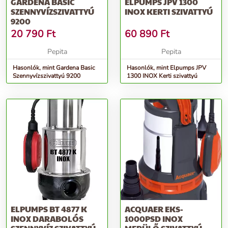
GARDENA BASIC
ELPUMPS JPV 1300
SZENNYVÍZSZIVATTYÚ
INOX KERTI SZIVATTYÚ
9200
20 790
Ft
60 890
Ft
Pepita
Pepita
Hasonlók, mint Gardena Basic
Hasonlók, mint Elpumps JPV
Szennyvízszivattyú 9200
1300 INOX Kerti szivattyú
ELPUMPS BT 4877 K
ACQUAER EKS-
INOX DARABOLÓS
1000PSD INOX