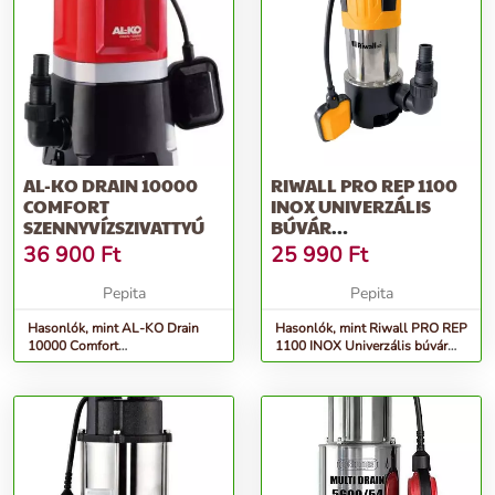
AL-KO DRAIN 10000
RIWALL PRO REP 1100
COMFORT
INOX UNIVERZÁLIS
SZENNYVÍZSZIVATTYÚ
BÚVÁR
SZENNYVÍZSZIVATTYÚ
36 900
Ft
25 990
Ft
1100 W
Pepita
Pepita
Hasonlók, mint AL-KO Drain
Hasonlók, mint Riwall PRO REP
10000 Comfort
1100 INOX Univerzális búvár
Szennyvízszivattyú
szennyvízszivattyú 1100 W