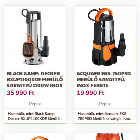
BLACK &AMP; DECKER
ACQUAER EKS-750PSD
BXUP1100XDE MERÜLŐ
MERÜLŐ SZIVATTYÚ,
SZIVATTYÚ 1100W INOX
INOX-FEKETE
35 990
Ft
19 990
Ft
Pepita
Pepita
Hasonlók, mint Black &amp;
Hasonlók, mint Acquaer EKS-
Decker BXUP1100XDE Merülő
750PSD Merülő szivattyú, Inox-
szivattyú 1100W Inox
Fekete