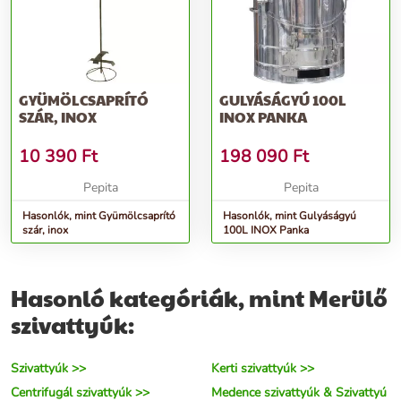
GYÜMÖLCSAPRÍTÓ
GULYÁSÁGYÚ 100L
SZÁR, INOX
INOX PANKA
10 390
Ft
198 090
Ft
Pepita
Pepita
Hasonlók, mint Gyümölcsaprító
Hasonlók, mint Gulyáságyú
szár, inox
100L INOX Panka
Hasonló kategóriák, mint Merülő
szivattyúk:
Szivattyúk >>
Kerti szivattyúk >>
Centrifugál szivattyúk >>
Medence szivattyúk & Szivattyú