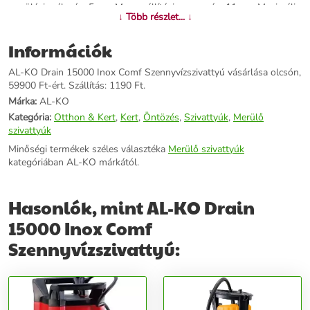
merülési mélység: 5 m - Max. szállítási magasság: 11 m - Maximális
↓ Több részlet... ↓
áramlás: 15000 l/h - Max. szemcseméter: 35 mm - Nyomócsonk O:
G 1 2/4" (47,8 mm) - Termék súlya: 6,8 kg
Információk
További információk>>
AL-KO Drain 15000 Inox Comf Szennyvízszivattyú vásárlása olcsón,
59900 Ft-ért. Szállítás: 1190 Ft.
Márka:
AL-KO
Kategória:
Otthon & Kert
,
Kert
,
Öntözés
,
Szivattyúk
,
Merülő
szivattyúk
Minőségi termékek széles választéka
Merülő szivattyúk
kategóriában AL-KO márkától.
Hasonlók, mint AL-KO Drain
15000 Inox Comf
Szennyvízszivattyú: