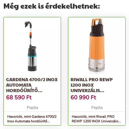
Még ezek is érdekelhetnek:
GARDENA 4700/2 INOX
RIWALL PRO REWP
AUTOMATA
1200 INOX
HORDÓÜRÍTŐ
UNIVERZÁLIS
SZIVATTYÚ
BÚVÁRSZIVATTYÚ 1200
68 590
Ft
60 990
Ft
W
Pepita
Pepita
Hasonlók, mint Gardena 4700/2
Hasonlók, mint Riwall PRO
Inox Automata hordóürítő
REWP 1200 INOX Univerzális
szivattyú
búvárszivattyú 1200 W