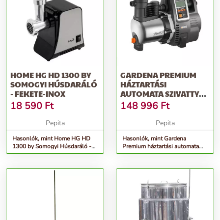
HOME HG HD 1300 BY
GARDENA PREMIUM
SOMOGYI HÚSDARÁLÓ
HÁZTARTÁSI
- FEKETE-INOX
AUTOMATA SZIVATTYÚ
6000/6E LCD INOX
18 590
Ft
148 996
Ft
Pepita
Pepita
Hasonlók, mint Home HG HD
Hasonlók, mint Gardena
1300 by Somogyi Húsdaráló -
Premium háztartási automata
fekete-inox
szivattyú 6000/6E LCD Inox