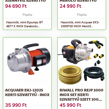
SZENNYVÍZ SZIVATTYÚ
MERÜLŐ SZIVATTYÚ
94 690
Ft
24 990
Ft
Pepita
Pepita
Hasonlók, mint Elpumps BT
Hasonlók, mint Acquaer EKS-
4877 K INOX Darabolós
1000PSD INOX Merülő
szennyvíz szivattyú
szivattyú
ACQUAER EKJ-1202S
RIWALL PRO REJP 1000
KERTI SZIVATTYÚ - INOX
INOX SET KERTI
SZIVATTYÚ SZETT 1000
W
35 990
Ft
45 990
Ft