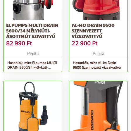
ELPUMPS MULTI DRAIN
AL-KO DRAIN 9500
5600/34 MÉLYKÚTI-
SZENNYEZETT
ÁSOTTKÚT SZIVATTYÚ
VÍZSZIVATTYÚ
82 990
Ft
22 900
Ft
Pepita
Pepita
Hasonlók, mint Elpumps MULTI
Hasonlók, mint Al-ko Drain
DRAIN 5600/34 Mélykúti-
9500 Szennyezett Vízszivattyú
Ásottkút szivattyú