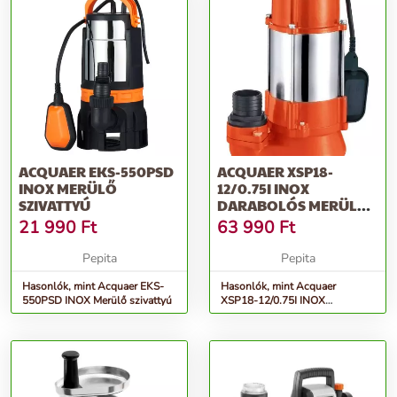
ACQUAER EKS-550PSD
ACQUAER XSP18-
INOX MERÜLŐ
12/0.75I INOX
SZIVATTYÚ
DARABOLÓS MERÜLŐ
SZENNYVÍZ SZIVATTYÚ
21 990
Ft
63 990
Ft
Pepita
Pepita
Hasonlók, mint Acquaer EKS-
Hasonlók, mint Acquaer
550PSD INOX Merülő szivattyú
XSP18-12/0.75I INOX
Darabolós Merülő Szennyvíz
szivattyú