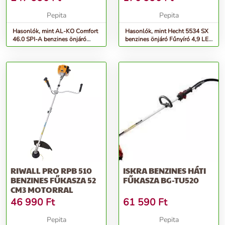
Pepita
Pepita
Hasonlók, mint AL-KO Comfort
Hasonlók, mint Hecht 5534 SX
46.0 SPI-A benzines önjáró
benzines önjáró Fűnyíró 4,9 LE /
Fűnyíró 3,5LE / 46 cm
51 cm
RIWALL PRO RPB 510
ISKRA BENZINES HÁTI
BENZINES FŰKASZA 52
FŰKASZA BG-TU520
CM3 MOTORRAL
46 990
Ft
61 590
Ft
Pepita
Pepita