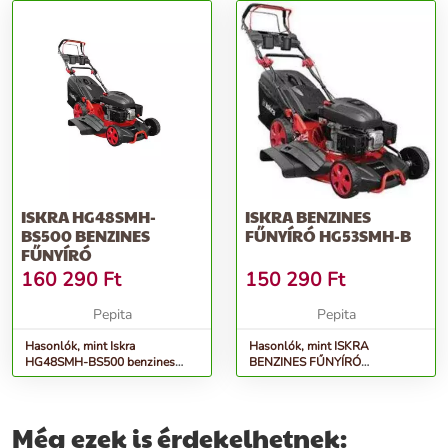
ISKRA HG48SMH-
ISKRA BENZINES
BS500 BENZINES
FŰNYÍRÓ HG53SMH-B
FŰNYÍRÓ
160 290
Ft
150 290
Ft
Pepita
Pepita
Hasonlók, mint Iskra
Hasonlók, mint ISKRA
HG48SMH-BS500 benzines
BENZINES FŰNYÍRÓ
fűnyíró
HG53SMH-B
Még ezek is érdekelhetnek: