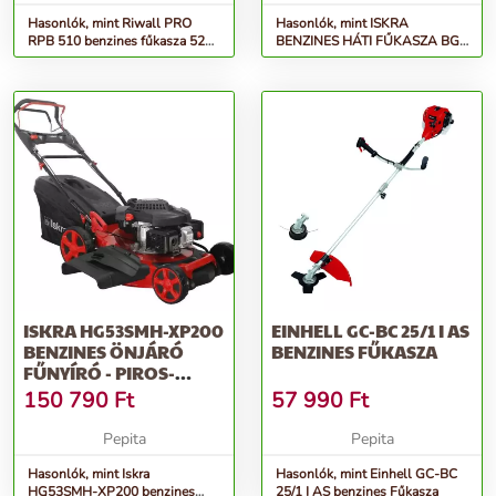
Hasonlók, mint Riwall PRO
Hasonlók, mint ISKRA
RPB 510 benzines fűkasza 52
BENZINES HÁTI FŰKASZA BG-
cm3 motorral
TU520
ISKRA HG53SMH-XP200
EINHELL GC-BC 25/1 I AS
BENZINES ÖNJÁRÓ
BENZINES FŰKASZA
FŰNYÍRÓ - PIROS-
FEKETE
150 790
Ft
57 990
Ft
Pepita
Pepita
Hasonlók, mint Iskra
Hasonlók, mint Einhell GC-BC
HG53SMH-XP200 benzines
25/1 I AS benzines Fűkasza