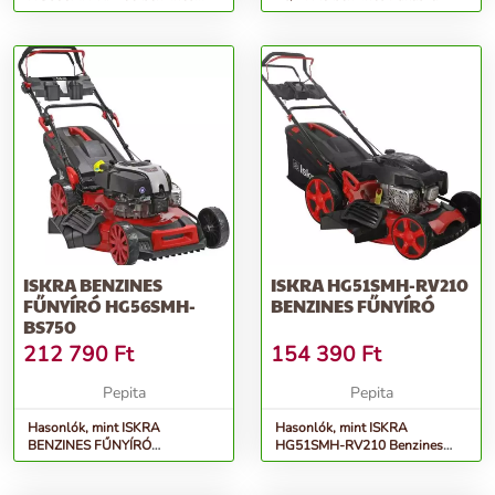
önjáró Fűnyíró - piros-fekete
ISKRA BENZINES
ISKRA HG51SMH-RV210
FŰNYÍRÓ HG56SMH-
BENZINES FŰNYÍRÓ
BS750
212 790
Ft
154 390
Ft
Pepita
Pepita
Hasonlók, mint ISKRA
Hasonlók, mint ISKRA
BENZINES FŰNYÍRÓ
HG51SMH-RV210 Benzines
HG56SMH-BS750
Fűnyíró