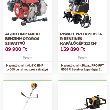
AL-KO BMP 14000
RIWALL PRO RPT 8556
BENZINMOTOROS
R BENZINES
SZIVATTYÚ
KAPÁLÓGÉP 212 CM³
89 900
Ft
159 890
Ft
Pepita
Pepita
Hasonlók, mint AL-KO BMP
Hasonlók, mint Riwall PRO RPT
14000 benzinmotoros szivattyú
8556 R Benzines kapálógép 212
cm³