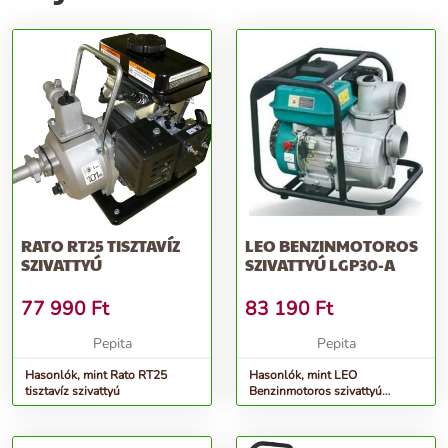
RATO RT25 TISZTAVÍZ
LEO BENZINMOTOROS
SZIVATTYÚ
SZIVATTYÚ LGP30-A
77 990
Ft
83 190
Ft
Pepita
Pepita
Hasonlók, mint Rato RT25
Hasonlók, mint LEO
tisztavíz szivattyú
Benzinmotoros szivattyú
LGP30-A