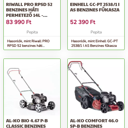
RIWALL PRO RPSD 52
EINHELL GC-PT 2538/1 I
BENZINES HÁTI
AS BENZINES FŰKASZA
PERMETEZŐ 14L -
SÁRGA-FEKETE
83 990
Ft
52 390
Ft
Pepita
Pepita
Hasonlók, mint Riwall PRO
Hasonlók, mint Einhell GC-PT
RPSD 52 benzines háti
2538/1 I AS Benzines fűkasza
Permetező 14l - sárga-fekete
AL-KO BIO 4.67 P-B
AL-KO COMFORT 46.0
CLASSIC BENZINES
SP-B BENZINES