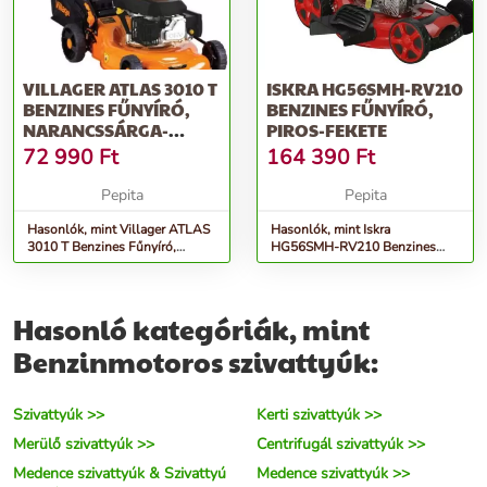
VILLAGER ATLAS 3010 T
ISKRA HG56SMH-RV210
BENZINES FŰNYÍRÓ,
BENZINES FŰNYÍRÓ,
NARANCSSÁRGA-
PIROS-FEKETE
FEKETE
72 990
Ft
164 390
Ft
Pepita
Pepita
Hasonlók, mint Villager ATLAS
Hasonlók, mint Iskra
3010 T Benzines Fűnyíró,
HG56SMH-RV210 Benzines
Narancssárga-Fekete
Fűnyíró, Piros-Fekete
Hasonló kategóriák, mint
Benzinmotoros szivattyúk:
Szivattyúk >>
Kerti szivattyúk >>
Merülő szivattyúk >>
Centrifugál szivattyúk >>
Medence szivattyúk & Szivattyú
Medence szivattyúk >>