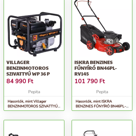
VILLAGER
ISKRA BENZINES
BENZINMOTOROS
FŰNYÍRÓ BN46PL-
SZIVATTYÚ WP 36 P
RV145
84 990
Ft
101 790
Ft
Pepita
Pepita
Hasonlók, mint Villager
Hasonlók, mint ISKRA
BENZINMOTOROS SZIVATTYÚ
BENZINES FŰNYÍRÓ BN46PL-
WP 36 P
RV145