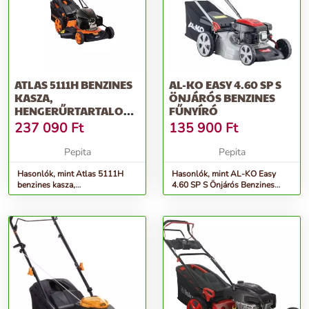
ATLAS 5111H BENZINES
AL-KO EASY 4.60 SP S
KASZA,
ÖNJÁRÓS BENZINES
HENGERŰRTARTALOM
FŰNYÍRÓ
166 CM3,
237 090
Ft
135 900
Ft
MUNKASZÉLES...
Pepita
Pepita
Hasonlók, mint Atlas 5111H
Hasonlók, mint AL-KO Easy
benzines kasza,
4.60 SP S Önjárós Benzines
hengerűrtartalom 166 cm3,
Fűnyíró
munkaszéles...