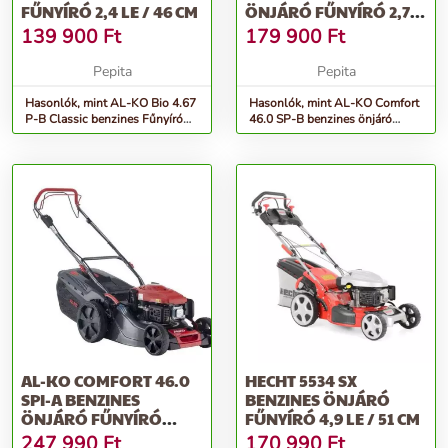
FŰNYÍRÓ 2,4 LE / 46 CM
ÖNJÁRÓ FŰNYÍRÓ 2,7
LE / 46 CM
139 900
Ft
179 900
Ft
Pepita
Pepita
Hasonlók, mint AL-KO Bio 4.67
Hasonlók, mint AL-KO Comfort
P-B Classic benzines Fűnyíró
46.0 SP-B benzines önjáró
2,4 LE / 46 cm
Fűnyíró 2,7 LE / 46 cm
AL-KO COMFORT 46.0
HECHT 5534 SX
SPI-A BENZINES
BENZINES ÖNJÁRÓ
ÖNJÁRÓ FŰNYÍRÓ
FŰNYÍRÓ 4,9 LE / 51 CM
3,5LE / 46 CM
247 990
Ft
170 990
Ft