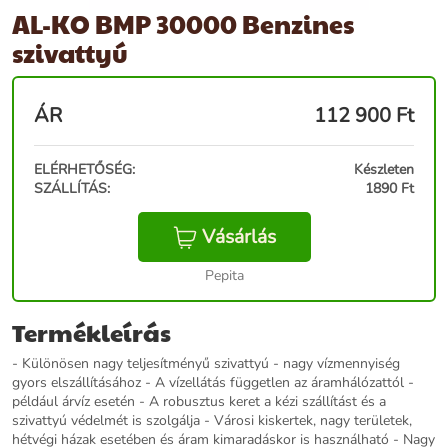
AL-KO BMP 30000 Benzines
szivattyú
ÁR
112 900
Ft
ELÉRHETŐSÉG:
Készleten
SZÁLLÍTÁS:
1890 Ft
Vásárlás
Pepita
Termékleírás
- Különösen nagy teljesítményű szivattyú - nagy vízmennyiség
gyors elszállításához - A vízellátás független az áramhálózattól -
például árvíz esetén - A robusztus keret a kézi szállítást és a
szivattyú védelmét is szolgálja - Városi kiskertek, nagy területek,
hétvégi házak esetében és áram kimaradáskor is használható - Nagy