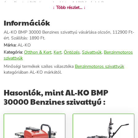
és széles tartólábai vannak a biztos felállítás érdekében
↓ Több részlet... ↓
szűrőkosárral szállítva Műszaki adatok: Lökettérfogat: 19600 cm²
Tartály űrtartalma: 3,6 L Teljesítmény: 4100 W / 5,5 LE Max.
Információk
szívómélység: 6 m Max. szállítási magasság: 27 m Maximális
áramlás: 30000 l/h Nyomócsonk OG 2,0" (59,6 mm) Zajkibocsátás
AL-KO BMP 30000 Benzines szivattyú vásárlása olcsón, 112900 Ft-
dB(A): 104 Termék súlya: 26 kg
ért. Szállítás: 1890 Ft.
Márka:
AL-KO
További információk>>
Kategória:
Otthon & Kert
,
Kert
,
Öntözés
,
Szivattyúk
,
Benzinmotoros
szivattyúk
Minőségi termékek széles választéka
Benzinmotoros szivattyúk
kategóriában AL-KO márkától.
Hasonlók, mint AL-KO BMP
30000 Benzines szivattyú :