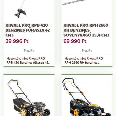
RIWALL PRO RPB 420
RIWALL PRO RPH 2660
BENZINES FŰKASZA 42
RH BENZINES
CM3
SÖVÉNYVÁGÓ 25,4 CM3
39 996
Ft
69 990
Ft
Pepita
Pepita
Hasonlók, mint Riwall PRO
Hasonlók, mint Riwall PRO
RPB 420 Benzines fűkasza 42
RPH 2660 RH benzines
cm3
sövényvágó 25,4 cm3