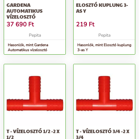
GARDENA
ELOSZTÓ KUPLUNG 3-
AUTOMATIKUS
AS Y
VÍZELOSZTÓ
37 690
Ft
219
Ft
Pepita
Pepita
Hasonlók, mint Gardena
Hasonlók, mint Elosztó kuplung
Automatikus vízelosztó
3-as Y
T - VÍZELOSZTÓ 1/2 -2 X
T - VÍZELOSZTÓ 3/4 -2 X
1/2
3/4