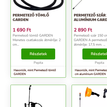
PERMETEZŐ TÖMLŐ
PERMETEZŐ SZÁR 
GARDEN
ALUMÍNIUM GAR
1 690
Ft
2 890
Ft
Permetező tömlő GARDEN
Permetező szár 150 c
Menetes csatlakozás átmérője: 2
GARDEN A permetező szár menet
cm...
átmérője: 17,5 mm. ...
Részletek
Részlete
Pepita
Pepita
Hasonlók, mint Permetező tömlő
Hasonlók, mint Permetez
GARDEN
cm alumínium GARDEN