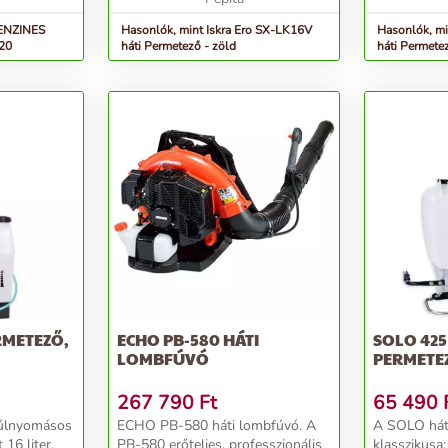
Hasonlók, mint Iskra Ero SX-LK16V
Hasonlók, mi
20
háti Permetező - zöld
háti Permete
RMETEZŐ,
ECHO PB-580 HÁTI
SOLO 425
LOMBFÚVÓ
PERMETE
267 790
Ft
65 490
ECHO PB-580 háti lombfúvó. A
A SOLO hát
 16 liter.
PB-580 erőteljes, professzionális
klasszikusa: