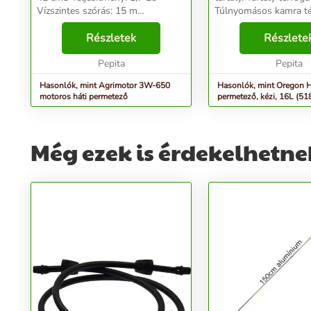
Vízszintes szórás: 15 m
Túlnyomásos kamra té
Függőleges szórás: 4-6 m
liter. Max. üzemi nyomás 0,2–0,3
Permetlé tartály űrtartalom:14 l
Részletek
MPa – Maximális nyo
Részlete
Csomag Hossza: 50 cm Csomag
MPa. Rúddal és szórófejjel (2 a
Szélessége: 40 cm Csomag
Pepita
készl...
Pepita
Maga...
Hasonlók, mint Agrimotor 3W-650
Hasonlók, mint Oregon H
motoros háti permetező
permetező, kézi, 16L (51
Még ezek is érdekelhetne