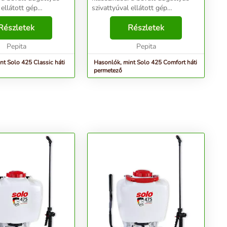
 ellátott gép
szivattyúval ellátott gép
 juttatja ki a kertben
megbízhatóan juttatja ki a kertben
őszert vagy
Részletek
a növényvédőszert vagy
Részletek
zert. A kevés
kártevőirtószert. A kevés
z és a kiforrott
Pepita
kopóalkatrész és a kiforrott
Pepita
techno...
nt Solo 425 Classic háti
Hasonlók, mint Solo 425 Comfort háti
permetező