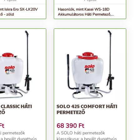
nt Iskra Ero SX-LK20V
Hasonlók, mint Kasei WS-18D
ző - zöld
Akkumulátoros Háti Permetező,
Fehér-Narancs
 CLASSIC HÁTI
SOLO 425 COMFORT HÁTI
ZŐ
PERMETEZŐ
Ft
68 390
Ft
i permetezők
A SOLO háti permetezők
 a bevált dugattyús
klasszikusa: a bevált dugattyús