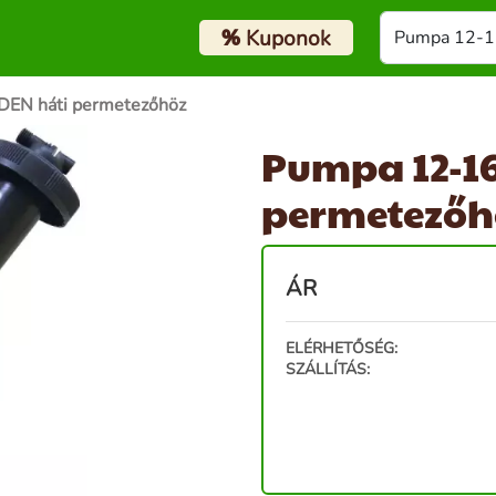
%
Kuponok
EN háti permetezőhöz
Pumpa 12-16
permetezőh
ÁR
ELÉRHETŐSÉG:
SZÁLLÍTÁS: