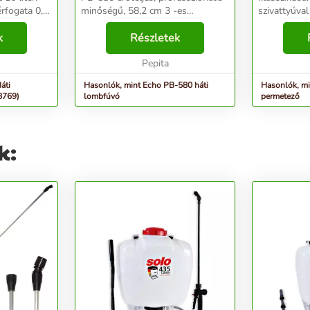
rfogata 0,9
minőségű, 58,2 cm 3 -es
szivattyúval
benzinmotorral rendelkezik a
megbízhatóan
más 1,0
k
kivételes légmennyiség és
Részletek
a növényvéd
sebesség érdekében.
kártevőirtós
Rázkódásgátló technológiával,
Pepita
kopóalkatrés
valamin...
techno...
áti
Hasonlók, mint Echo PB-580 háti
Hasonlók, mi
8769)
lombfúvó
permetező
k: