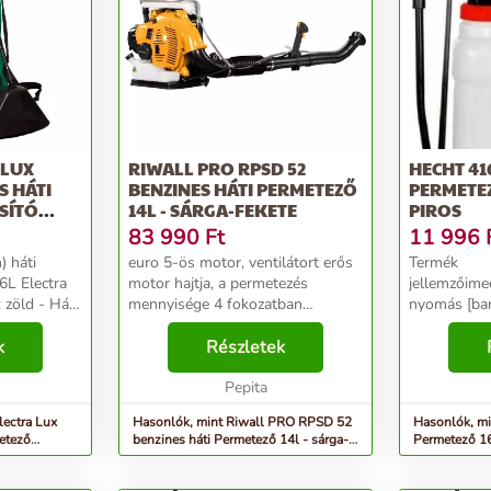
 LUX
RIWALL PRO RPSD 52
HECHT 41
 HÁTI
BENZINES HÁTI PERMETEZŐ
PERMETEZ
SÍTÓ
14L - SÁRGA-FEKETE
PIROS
83 990
Ft
11 996
) háti
euro 5-ös motor, ventilátort erős
Termék
L Electra
motor hajtja, a permetezés
jellemzőim
mennyisége 4 fokozatban
nyomás [ba
pacitása: 16
szabályozható, antisztatikus
szár [cm]70
ás: 2-3 bar
k
rendszer, vállpántokkal van
Részletek
tömlő [cm]
 7 Ah - 220V
ellátva. Riwall PRO RPSD 52
átmérő [mm
benzinmotoros háti permet...
Pepita
térfogata [
gyári garan
lectra Lux
Hasonlók, mint Riwall PRO RPSD 52
Hasonlók, mi
permetező...
etező
benzines háti Permetező 14l - sárga-
Permetező 16
fekete