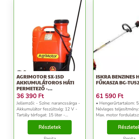
AGRIMOTOR SX-15D
ISKRA BENZINES HÁTI
AKKUMULÁTOROS HÁTI
FŰKASZA BG-TU5
PERMETEZŐ -
NARANCSSÁRGA
36 390
Ft
61 590
Ft
Jellemzői: - Színe: narancssárga -
• Hengerűrtartalom: 5
Akkumulátor feszültség: 12 V -
Névleges teljesítmény:
Tartály térfogat: 15 liter -
Max. motor fordulatszá
Szállítási teljesítmény: 1,6 l/perc -
vágófej: 6525 min-1 • vágókés:
Üzemi nyomás 4 bar - Üzemidő: 4
Részletek
6900 min-1 • Hajtás t
Részlete
óra - Hosszúság: 400 mm -
kétütemű • Üzemanyag
Szélesség...
Pepita
űrtartalma: 0,...
Pepita