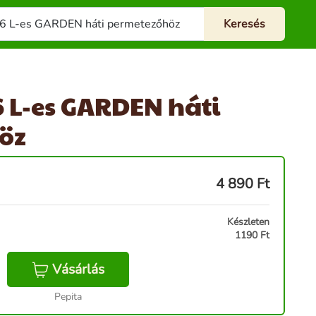
 L-es GARDEN háti
öz
4 890
Ft
Készleten
1190 Ft
Vásárlás
Pepita