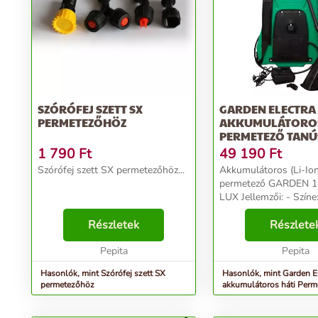
SZÓRÓFEJ SZETT SX
GARDEN ELECTRA
PERMETEZŐHÖZ
AKKUMULÁTOROS
PERMETEZŐ TANÚ
MATRICÁV...
1 790
Ft
49 190
Ft
Szórófej szett SX permetezőhöz...
Akkumulátoros (Li-Ion
permetező GARDEN 16
LUX Jellemzői: - Színe: zöld - Háti
permetező - Tartály ka
Részletek
liter - Maximális nyom
Részlete
- Akkumulátor: 12V /
Pepita
50HZ...
Pepita
Hasonlók, mint Szórófej szett SX
Hasonlók, mint Garden E
permetezőhöz
akkumulátoros háti Perm
tanúsító matricáv...