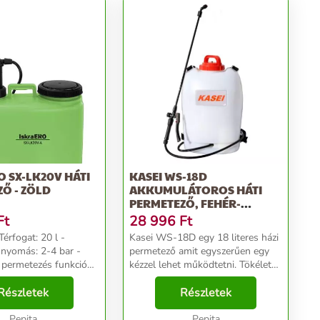
O SX-LK20V HÁTI
KASEI WS-18D
Ő - ZÖLD
AKKUMULÁTOROS HÁTI
PERMETEZŐ, FEHÉR-
NARANCS
Ft
28 996
Ft
Térfogat: 20 l -
Kasei WS-18D egy 18 literes házi
nyomás: 2-4 bar -
permetező amit egyszerűen egy
permetezés funkció
kézzel lehet működtetni. Tökéletes
vókák: - Négy lyukas
választás a ház köröli fák
fúvóka - Széles
Részletek
permetezésére. Jellemzői: -
Részletek
óka - Dupla kúpos
Akkumulátor: 12v, 7Ah -
 kúpos fú...
Pepita
Szertartály: 18 l - M...
Pepita