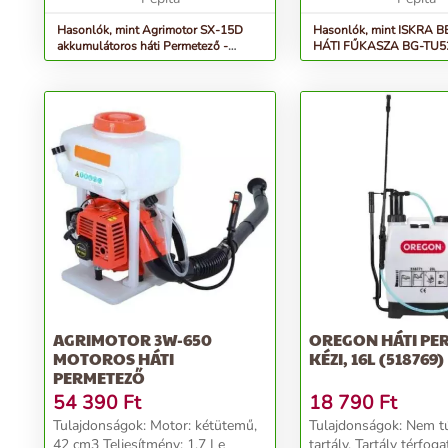
Hasonlók, mint Agrimotor SX-15D
Hasonlók, mint ISKRA BENZINES
akkumulátoros háti Permetező -
HÁTI FŰKASZA BG-TU5
narancssárga
AGRIMOTOR 3W-650
OREGON HÁTI PE
MOTOROS HÁTI
KÉZI, 16L (518769)
PERMETEZŐ
54 390
Ft
18 790
Ft
Tulajdonságok: Motor: kétütemű,
Tulajdonságok: Nem túlnyomásos
42 cm3 Teljesítmény: 1,7 Le
tartály. Tartály térfogat