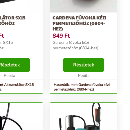
ÁTOR SX15
GARDENA FÚVOKA KÉZI
ZŐHÖZ
PERMETEZŐHÖZ (0804-
HEZ)
Ft
849
Ft
r SX15
Gardena fúvoka kézi
z...
permetezőhöz (0804-hez)...
Részletek
Részletek
Pepita
Pepita
int Akkumulátor SX15
Hasonlók, mint Gardena fúvoka kézi
z
permetezőhöz (0804-hez)