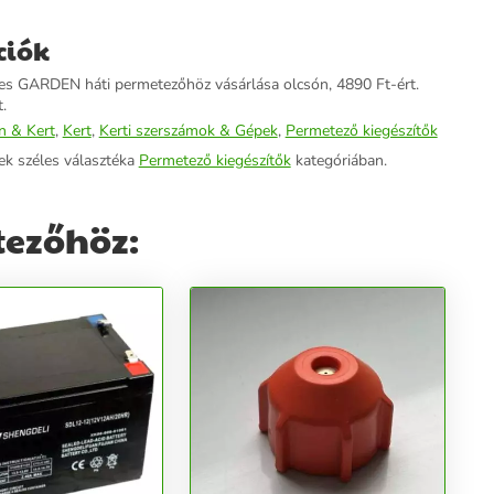
ciók
s GARDEN háti permetezőhöz vásárlása olcsón, 4890 Ft-ért.
.
n & Kert
,
Kert
,
Kerti szerszámok & Gépek
,
Permetező kiegészítők
ek széles választéka
Permetező kiegészítők
kategóriában.
tezőhöz: