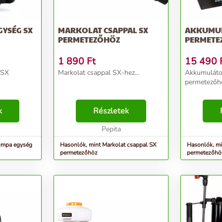
YSÉG SX
MARKOLAT CSAPPAL SX
AKKUMUL
PERMETEZŐHÖZ
PERMETE
1 890
Ft
15 490
 SX
Markolat csappal SX-hez...
Akkumuláto
permetezőhö
k
Részletek
Pepita
umpa egység
Hasonlók, mint Markolat csappal SX
Hasonlók, m
permetezőhöz
permetezőhö