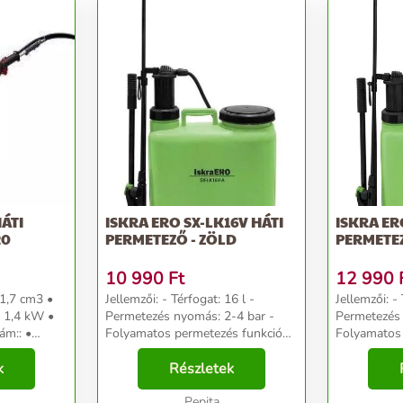
ISKRA ERO SX-LK16V HÁTI
ISKRA ER
20
PERMETEZŐ - ZÖLD
PERMETEZ
10 990
Ft
12 990
1,7 cm3 •
Jellemzői: - Térfogat: 16 l -
Jellemzői: - 
 1,4 kW •
Permetezés nyomás: 2-4 bar -
Permetezés 
m:: •
Folyamatos permetezés funkció
Folyamatos 
Tartozék fúvókák: - Négy lyukas
Tartozék fú
ípusa:
k
beállítható fúvóka - Széles
Részletek
beállítható 
tartály
szórású fúvóka - Dupla kúpos
szórású fúv
fúvóka - Egy kúpos fú...
Pepita
fúvóka - Egy