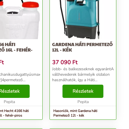
66 HÁTI
GARDENA HÁTI PERMETEZŐ
Ő 16L - FEHÉR-
12L - KÉK
Ft
37 090
Ft
Jobb- és balkezeseknek egyarántA
echanikusdugattyúsmax
vállhevederek bármelyik oldalon
r]4permetező
használhatók, így a Háti
szóró
permetező 12 l mind jobb- mind
120szóró tömlő
Részletek
balkezes felhasználók számára
Részletek
2]10tartály
kényelmesen használható.Semmi
l]16tömeg [kg]3,12 év
Pepita
sem elérhetetlenA t...
Pepita
ciaA Hecht 4166 háti
nt Hecht 4166 háti
Hasonlók, mint Gardena háti
l - fehér-piros
Permetező 12l - kék