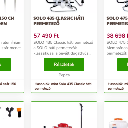
150 CM
SOLO 435 CLASSIC HÁTI
SOLO 475
DEN
PERMETEZŐ
PERMETE
57 490
Ft
38 698
m alumínium
SOLO 435 Classic háti permetező
SOLO 475 Cl
a SOLO háti permetezők
Membrános 
klasszikusa: a bevált dugattyús
permetezők 
szivattyúval ellátott gép
kopóalkatrés
k
megbízhatóan juttatja ki a kertben
Részletek
technológia
a növényvédőszert vagy
biztosít és 
kártevőirtószert. A kevés kop...
Pepita
igényel...
ő szár 150
Hasonlók, mint Solo 435 Classic háti
Hasonlók, mi
permetező
permetező