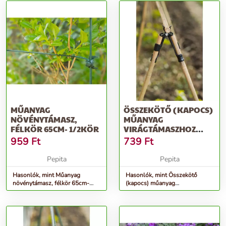
MŰANYAG
ÖSSZEKÖTŐ (KAPOCS)
NÖVÉNYTÁMASZ,
MŰANYAG
FÉLKÖR 65CM- 1/2KÖR
VIRÁGTÁMASZHOZ
ÁTM.11MM 3DB-OS
959
Ft
739
Ft
SZETT
Pepita
Pepita
Hasonlók, mint Műanyag
Hasonlók, mint Összekötő
növénytámasz, félkör 65cm-
(kapocs) műanyag
1/2kör
virágtámaszhoz átm.11mm 3db-
os szett