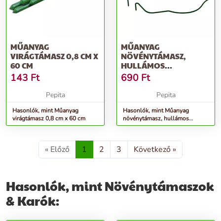
MŰANYAG
MŰANYAG
VIRÁGTÁMASZ 0,8 CM X
NÖVÉNYTÁMASZ,
60 CM
HULLÁMOS
KÖRGYŰRŰ 38 CM, 10
143
Ft
690
Ft
DB/KARTON
Pepita
Pepita
Hasonlók, mint Műanyag
Hasonlók, mint Műanyag
virágtámasz 0,8 cm x 60 cm
növénytámasz, hullámos
körgyűrű 38 cm, 10 db/karton
« Előző
1
2
3
Következő »
Hasonlók, mint Növénytámaszok
& Karók: