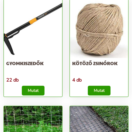
GYOMKISZEDŐK
KÖTÖZŐ ZSINÓROK
22 db
4 db
Mutat
Mutat