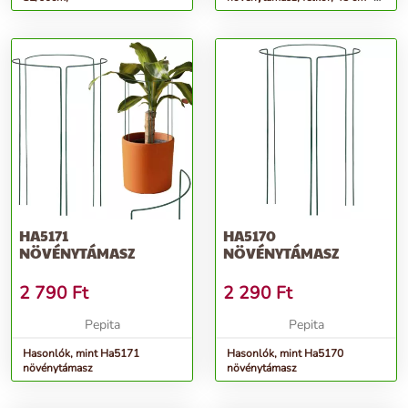
1/2 kör
HA5171
HA5170
NÖVÉNYTÁMASZ
NÖVÉNYTÁMASZ
2 790
Ft
2 290
Ft
Pepita
Pepita
Hasonlók, mint Ha5171
Hasonlók, mint Ha5170
növénytámasz
növénytámasz