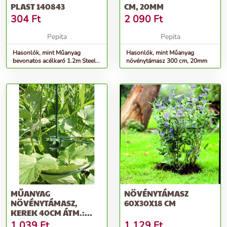
PLAST 140843
CM, 20MM
304
Ft
2 090
Ft
Pepita
Pepita
Hasonlók, mint Műanyag
Hasonlók, mint Műanyag
bevonatos acélkaró 1.2m Steel
növénytámasz 300 cm, 20mm
Plast 140843
MŰANYAG
NÖVÉNYTÁMASZ
NÖVÉNYTÁMASZ,
60X30X18 CM
KEREK 40CM ÁTM.:
4,5MM
1 039
Ft
1 129
Ft