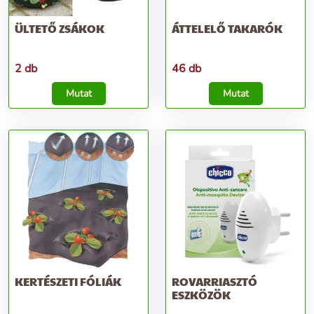
ÜLTETŐ ZSÁKOK
ÁTTELELŐ TAKARÓK
2 db
46 db
Mutat
Mutat
KERTÉSZETI FÓLIÁK
ROVARRIASZTÓ
ESZKÖZÖK