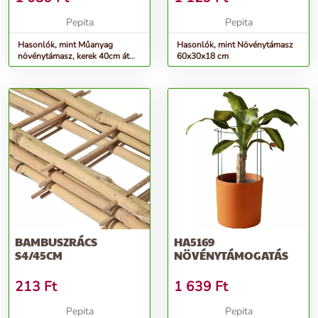
Pepita
Pepita
Hasonlók, mint Műanyag
Hasonlók, mint Növénytámasz
növénytámasz, kerek 40cm átm.:
60x30x18 cm
4,5mm
BAMBUSZRÁCS
HA5169
S4/45CM
NÖVÉNYTÁMOGATÁS
213
Ft
1 639
Ft
Pepita
Pepita