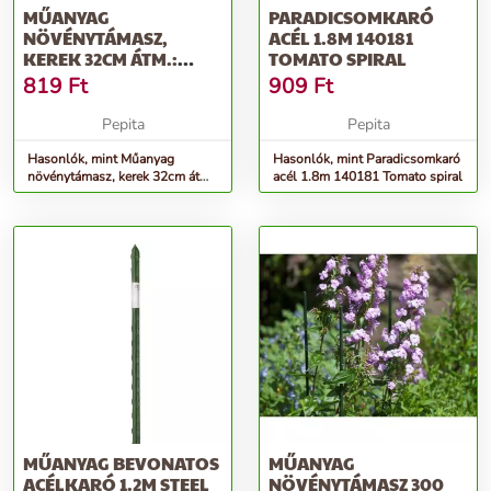
MŰANYAG
PARADICSOMKARÓ
NÖVÉNYTÁMASZ,
ACÉL 1.8M 140181
KEREK 32CM ÁTM.:
TOMATO SPIRAL
4,5MM /10DB/KARTON
819
Ft
909
Ft
Pepita
Pepita
Hasonlók, mint Műanyag
Hasonlók, mint Paradicsomkaró
növénytámasz, kerek 32cm átm.:
acél 1.8m 140181 Tomato spiral
4,5mm /10db/karton
MŰANYAG BEVONATOS
MŰANYAG
ACÉLKARÓ 1.2M STEEL
NÖVÉNYTÁMASZ 300