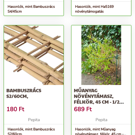
Hasonlók, mint Bambuszrács
Hasonlók, mint Ha5169
S4/45cm
növénytámogatás
BAMBUSZRÁCS
MŰANYAG
S2/60CM,
NÖVÉNYTÁMASZ,
FÉLKÖR, 45 CM - 1/2
KÖR
180
Ft
689
Ft
Pepita
Pepita
Hasonlók, mint Bambuszrács
Hasonlók, mint Műanyag
S2/60cm,
növénytámasz, félkör, 45 cm -