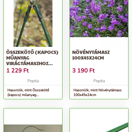
ÖSSZEKÖTŐ (KAPOCS)
NÖVÉNYTÁMASZ
MŰANYAG
100X45X24CM
VIRÁGTÁMASZHOZ
ÁTM.16MM 3DB-OS
1 229
Ft
3 190
Ft
SZETT
Pepita
Pepita
Hasonlók, mint Összekötő
Hasonlók, mint Növénytámasz
(kapocs) műanyag
100x45x24cm
virágtámaszhoz átm.16mm 3db-
os szett