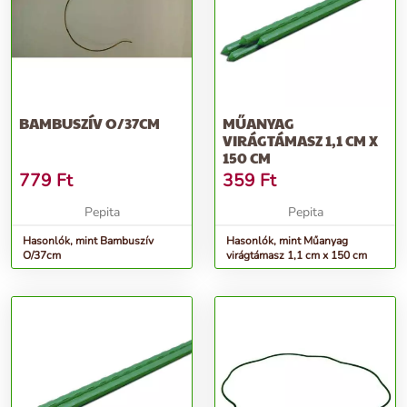
BAMBUSZÍV O/37CM
MŰANYAG
VIRÁGTÁMASZ 1,1 CM X
150 CM
779
Ft
359
Ft
Pepita
Pepita
Hasonlók, mint Bambuszív
Hasonlók, mint Műanyag
O/37cm
virágtámasz 1,1 cm x 150 cm