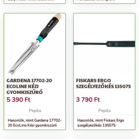
fugatisztító 1800/18V P4A
akkumul...
GARDENA 17702-20
FISKARS ERGO
ECOLINE KÉZI
SZEGÉLYEZŐKÉS 135075
GYOMKISZÚRÓ
5 390
Ft
3 790
Ft
Pepita
Pepita
Hasonlók, mint Gardena 17702-
Hasonlók, mint Fiskars Ergo
20 EcoLine Kézi gyomkiszúró
szegélyezőkés 135075