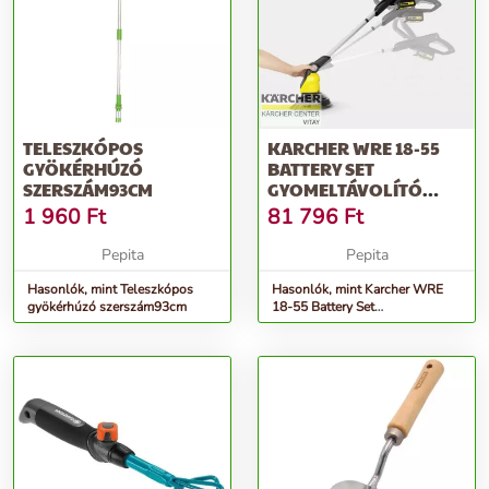
TELESZKÓPOS
KARCHER WRE 18-55
GYÖKÉRHÚZÓ
BATTERY SET
SZERSZÁM93CM
GYOMELTÁVOLÍTÓ
(14452450)
1 960
Ft
81 796
Ft
Pepita
Pepita
Hasonlók, mint Teleszkópos
Hasonlók, mint Karcher WRE
gyökérhúzó szerszám93cm
18-55 Battery Set
Gyomeltávolító (14452450)