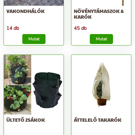
VAKONDHÁLÓK
NÖVÉNYTÁMASZOK &
KARÓK
14 db
45 db
Mutat
Mutat
ÜLTETŐ ZSÁKOK
ÁTTELELŐ TAKARÓK