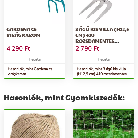
GARDENA CS
3 ÁGÚ KIS VILLA (H12,5
VIRÁGKAROM
CM) 410
ROZSDAMENTES
ACÉL,FSC FA NYÉLLEL...
4 290
Ft
2 790
Ft
Pepita
Pepita
Hasonlók, mint Gardena cs
Hasonlók, mint 3 ágú kis villa
virágkarom
(H12,5 cm) 410 rozsdamentes
acél,FSC fa nyéllel...
Hasonlók, mint Gyomkiszedők: