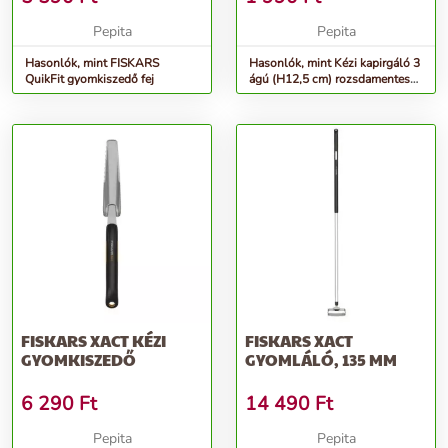
Pepita
Pepita
Hasonlók, mint FISKARS
Hasonlók, mint Kézi kapirgáló 3
QuikFit gyomkiszedő fej
ágú (H12,5 cm) rozsdamentes
acél,FSC fa nyéllel...
FISKARS XACT KÉZI
FISKARS XACT
GYOMKISZEDŐ
GYOMLÁLÓ, 135 MM
6 290
Ft
14 490
Ft
Pepita
Pepita