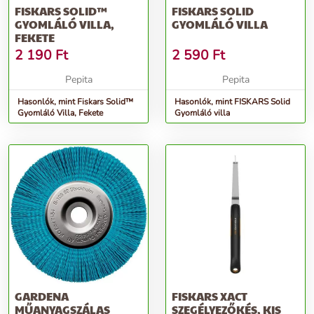
FISKARS SOLID™
FISKARS SOLID
GYOMLÁLÓ VILLA,
GYOMLÁLÓ VILLA
FEKETE
2 190
Ft
2 590
Ft
Pepita
Pepita
Hasonlók, mint Fiskars Solid™
Hasonlók, mint FISKARS Solid
Gyomláló Villa, Fekete
Gyomláló villa
GARDENA
FISKARS XACT
MŰANYAGSZÁLAS
SZEGÉLYEZŐKÉS, KIS