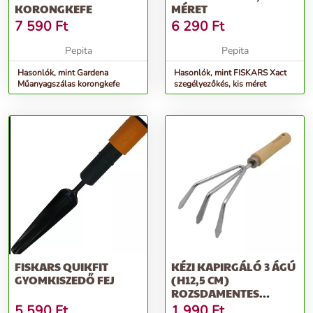
KORONGKEFE
MÉRET
7 590
Ft
6 290
Ft
Pepita
Pepita
Hasonlók, mint Gardena
Hasonlók, mint FISKARS Xact
Műanyagszálas korongkefe
szegélyezőkés, kis méret
FISKARS QUIKFIT
KÉZI KAPIRGÁLÓ 3 ÁGÚ
GYOMKISZEDŐ FEJ
(H12,5 CM)
ROZSDAMENTES
ACÉL,FSC FA NYÉLLEL...
5 590
Ft
1 990
Ft