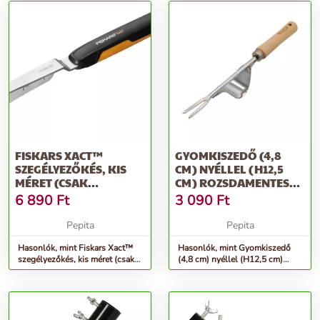
FISKARS XACT™
GYOMKISZEDŐ (4,8
SZEGÉLYEZŐKÉS, KIS
CM) NYÉLLEL (H12,5
MÉRET (CSAK
CM) ROZSDAMENTES
RENDELÉSRE)
ACÉL,FSC F...
6 890
Ft
3 090
Ft
Pepita
Pepita
Hasonlók, mint Fiskars Xact™
Hasonlók, mint Gyomkiszedő
szegélyezőkés, kis méret (csak
(4,8 cm) nyéllel (H12,5 cm)
rendelésre)
rozsdamentes acél,FSC f...