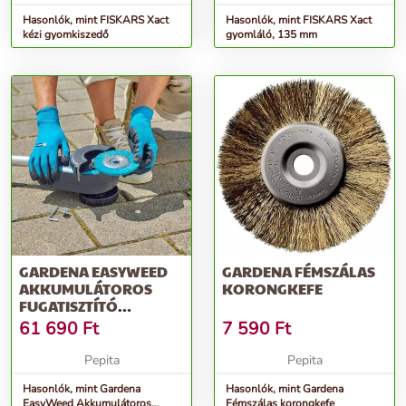
Hasonlók, mint FISKARS Xact
Hasonlók, mint FISKARS Xact
kézi gyomkiszedő
gyomláló, 135 mm
GARDENA EASYWEED
GARDENA FÉMSZÁLAS
AKKUMULÁTOROS
KORONGKEFE
FUGATISZTÍTÓ
1800/18V P4A
61 690
Ft
7 590
Ft
AKKUMUL...
Pepita
Pepita
Hasonlók, mint Gardena
Hasonlók, mint Gardena
EasyWeed Akkumulátoros
Fémszálas korongkefe