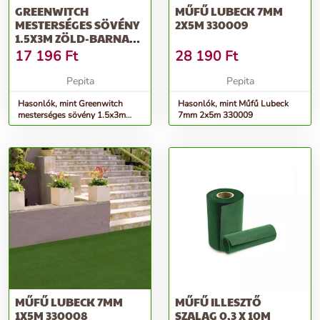
GREENWITCH
MŰFŰ LUBECK 7MM
MESTERSÉGES SÖVÉNY
2X5M 330009
1.5X3M ZÖLD-BARNA
2011885
17 196
Ft
28 190
Ft
Pepita
Pepita
Hasonlók, mint Greenwitch
Hasonlók, mint Műfű Lubeck
mesterséges sövény 1.5x3m
7mm 2x5m 330009
zöld-barna 2011885
MŰFŰ LUBECK 7MM
MŰFŰ ILLESZTŐ
1X5M 330008
SZALAG 0,3 X 10M