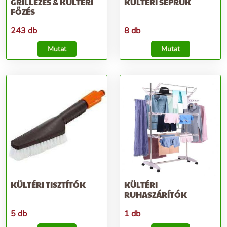
GRILLEZÉS & KÜLTÉRI
KÜLTÉRI SEPRŰK
FŐZÉS
243 db
8 db
Mutat
Mutat
KÜLTÉRI TISZTÍTÓK
KÜLTÉRI
RUHASZÁRÍTÓK
5 db
1 db