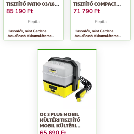
TISZTÍTÓ PATIO 03/18V
TISZTÍTÓ COMPACT
P4A AKKUMU...
02/18V P4A AKKU...
85 190
Ft
71 790
Ft
Pepita
Pepita
Hasonlók, mint Gardena
Hasonlók, mint Gardena
AquaBrush Akkumulátoros
AquaBrush Akkumulátoros
tisztító Patio 03/18V P4A
tisztító Compact 02/18V P4A
akkumu...
akku...
OC 3 PLUS MOBIL
KÜLTÉRI TISZTÍTÓ
MOBIL KÜLTÉRI
TISZTÍTÓ
65 690
Ft