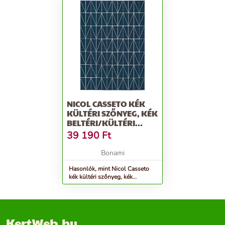
NICOL CASSETO KÉK
KÜLTÉRI SZŐNYEG, KÉK
BELTÉRI/KÜLTÉRI
SZŐNYEG, 160 X 230 CM
39 190
Ft
- UNIVERSAL
Bonami
Hasonlók, mint Nicol Casseto
kék kültéri szőnyeg, kék
beltéri/kültéri szőnyeg, 160 x
230 cm - Universal
KertWeb.hu