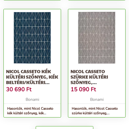
kétfunkciós tisztítókefe, rozs...
NICOL CASSETO KÉK
NICOL CASSETO
KÜLTÉRI SZŐNYEG, KÉK
SZÜRKE KÜLTÉRI
BELTÉRI/KÜLTÉRI
SZŐNYEG,
SZŐNYEG, 140 X 200 CM
BELTÉRI/KÜLTÉRI
30 690
Ft
15 090
Ft
- UNIVERSAL
SZŐNYEG, 150 X 80 CM -
UNIVERSAL
Bonami
Bonami
Hasonlók, mint Nicol Casseto
Hasonlók, mint Nicol Casseto
kék kültéri szőnyeg, kék
szürke kültéri szőnyeg,
beltéri/kültéri szőnyeg, 140 x
beltéri/kültéri szőnyeg, 150 x 80
200 cm - Universal
cm - Universal