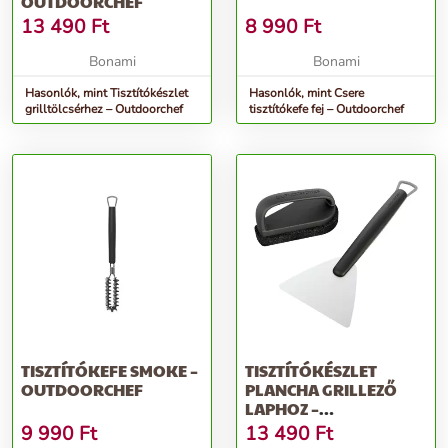
OUTDOORCHEF
13 490
Ft
8 990
Ft
Bonami
Bonami
Hasonlók, mint Tisztítókészlet
Hasonlók, mint Csere
grilltölcsérhez – Outdoorchef
tisztítókefe fej – Outdoorchef
TISZTÍTÓKEFE SMOKE –
TISZTÍTÓKÉSZLET
OUTDOORCHEF
PLANCHA GRILLEZŐ
LAPHOZ –
OUTDOORCHEF
9 990
Ft
13 490
Ft