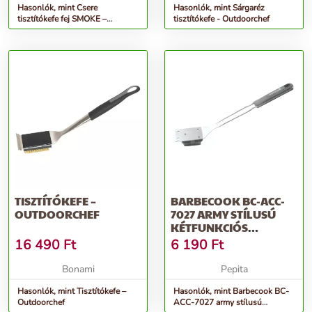
Hasonlók, mint Csere
Hasonlók, mint Sárgaréz
tisztítókefe fej SMOKE –
tisztítókefe - Outdoorchef
Outdoorchef
TISZTÍTÓKEFE –
BARBECOOK BC-ACC-
OUTDOORCHEF
7027 ARMY STÍLUSÚ
KÉTFUNKCIÓS
TISZTÍTÓKEFE, ROZS...
16 490
Ft
6 190
Ft
Bonami
Pepita
Hasonlók, mint Tisztítókefe –
Hasonlók, mint Barbecook BC-
Outdoorchef
ACC-7027 army stílusú