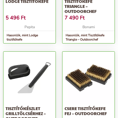
LODGE TISZTÍTÓKEFE
TISZTÍTÓKEFE
TRIANGLE –
OUTDOORCHEF
5 496
Ft
7 490
Ft
Pepita
Bonami
Hasonlók, mint Lodge
Hasonlók, mint Tisztítókefe
tisztítókefe
Triangle – Outdoorchef
TISZTÍTÓKÉSZLET
CSERE TISZTÍTÓKEFE
GRILLTÖLCSÉRHEZ –
FEJ – OUTDOORCHEF