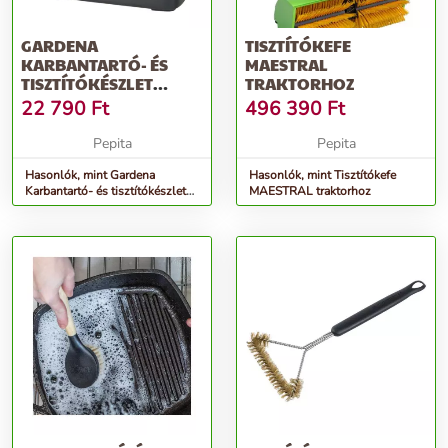
GARDENA
TISZTÍTÓKEFE
KARBANTARTÓ- ÉS
MAESTRAL
TISZTÍTÓKÉSZLET
TRAKTORHOZ
ROBOTFŰNYÍRÓHOZ
22 790
Ft
496 390
Ft
Pepita
Pepita
Hasonlók, mint Gardena
Hasonlók, mint Tisztítókefe
Karbantartó- és tisztítókészlet
MAESTRAL traktorhoz
robotfűnyíróhoz