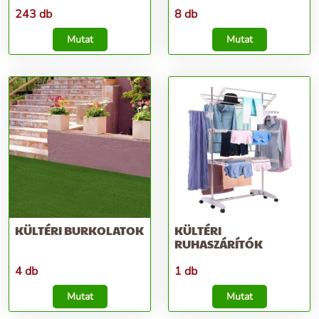
243 db
8 db
Mutat
Mutat
KÜLTÉRI BURKOLATOK
KÜLTÉRI
RUHASZÁRÍTÓK
4 db
1 db
Mutat
Mutat