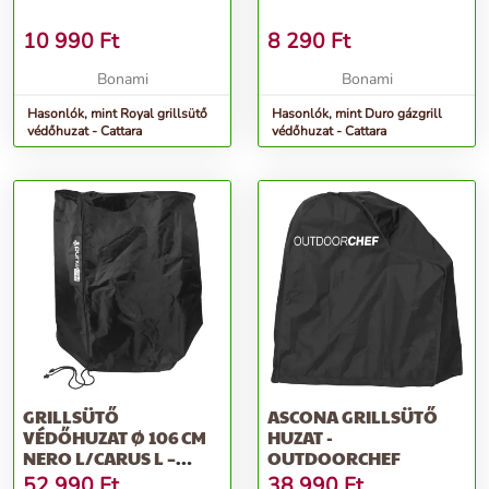
10 990
Ft
8 290
Ft
Bonami
Bonami
Hasonlók, mint Royal grillsütő
Hasonlók, mint Duro gázgrill
védőhuzat - Cattara
védőhuzat - Cattara
GRILLSÜTŐ
ASCONA GRILLSÜTŐ
VÉDŐHUZAT Ø 106 CM
HUZAT -
NERO L/CARUS L –
OUTDOORCHEF
REMUNDI
52 990
Ft
38 990
Ft