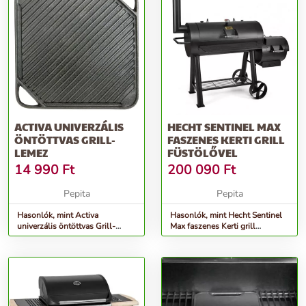
ACTIVA UNIVERZÁLIS
HECHT SENTINEL MAX
ÖNTÖTTVAS GRILL-
FASZENES KERTI GRILL
LEMEZ
FÜSTÖLŐVEL
14 990
Ft
200 090
Ft
Pepita
Pepita
Hasonlók, mint Activa
Hasonlók, mint Hecht Sentinel
univerzális öntöttvas Grill-
Max faszenes Kerti grill
lemez
füstölővel