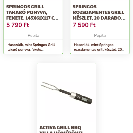
SPRINGOS GRILL
SPRINGOS
TAKARÓ PONYVA,
ROZSDAMENTES GRILL
FEKETE, 145X61X117 CM,
KÉSZLET, 20 DARABOS,
VÍZÁLLÓ TAKARÓ
GRILLSZETT TÁSKÁBAN
5 790
Ft
7 590
Ft
Pepita
Pepita
Hasonlók, mint Springos Grill
Hasonlók, mint Springos
takaró ponyva, fekete,
rozsdamentes grill készlet, 20
145x61x117 cm, vízálló takaró
darabos, grillszett táskában
ACTIVA GRILL BBQ
VILLA HŐMÉRŐVEL