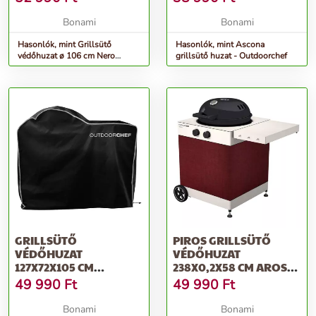
Bonami
Bonami
Hasonlók, mint Grillsütő
Hasonlók, mint Ascona
védőhuzat ø 106 cm Nero
grillsütő huzat - Outdoorchef
L/Carus L – Remundi
GRILLSÜTŐ
PIROS GRILLSÜTŐ
VÉDŐHUZAT
VÉDŐHUZAT
127X72X105 CM
238X0,2X58 CM AROSA -
LUGANO –
OUTDOORCHEF
49 990
Ft
49 990
Ft
OUTDOORCHEF
Bonami
Bonami