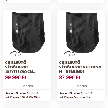
Compactchef – Outdoorchef
GRILLSÜTŐ
GRILLSÜTŐ
VÉDŐHUZAT
VÉDŐHUZAT VULCANO
102X175X90 CM
M – REMUNDI
VULCANO L - REMUNDI
99 990
Ft
87 990
Ft
Bonami
Bonami
Hasonlók, mint Grillsütő
Hasonlók, mint Grillsütő
védőhuzat 102x175x90 cm
védőhuzat Vulcano M –
Vulcano L - Remundi
Remundi