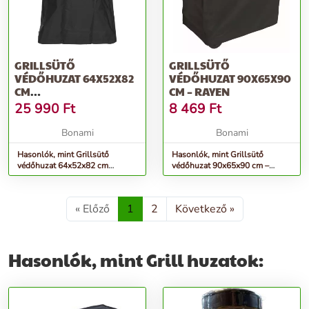
GRILLSÜTŐ
GRILLSÜTŐ
VÉDŐHUZAT 64X52X82
VÉDŐHUZAT 90X65X90
CM
CM – RAYEN
CHELSEA/KENSIGTON –
25 990
Ft
8 469
Ft
OUTDOORCHEF
Bonami
Bonami
Hasonlók, mint Grillsütő
Hasonlók, mint Grillsütő
védőhuzat 64x52x82 cm
védőhuzat 90x65x90 cm –
Chelsea/Kensigton –
Rayen
Outdoorchef
« Előző
1
2
Következő »
Hasonlók, mint Grill huzatok: