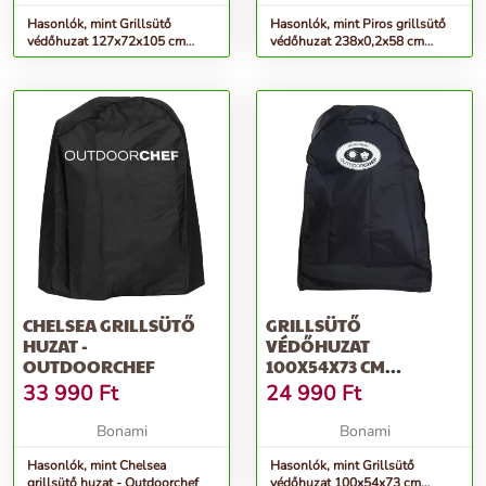
Hasonlók, mint Grillsütő
Hasonlók, mint Piros grillsütő
védőhuzat 127x72x105 cm
védőhuzat 238x0,2x58 cm
Lugano – Outdoorchef
Arosa - Outdoorchef
CHELSEA GRILLSÜTŐ
GRILLSÜTŐ
HUZAT -
VÉDŐHUZAT
OUTDOORCHEF
100X54X73 CM
COMPACTCHEF –
33 990
Ft
24 990
Ft
OUTDOORCHEF
Bonami
Bonami
Hasonlók, mint Chelsea
Hasonlók, mint Grillsütő
grillsütő huzat - Outdoorchef
védőhuzat 100x54x73 cm