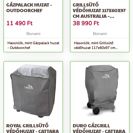
GÁZPALACK HUZAT -
GRILLSÜTŐ
OUTDOORCHEF
VÉDŐHUZAT 117X60X97
CM AUSTRALIA –
OUTDOORCHEF
11 490
Ft
38 990
Ft
Bonami
Bonami
Hasonlók, mint Gázpalack huzat
Hasonlók, mint Grillsütő
- Outdoorchef
védőhuzat 117x60x97 cm
Australia – Outdoorchef
ROYAL GRILLSÜTŐ
DURO GÁZGRILL
VÉDŐHUZAT - CATTARA
VÉDŐHUZAT - CATTARA