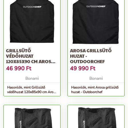
GRILLSÜTŐ
AROSA GRILLSÜTŐ
VÉDŐHUZAT
HUZAT -
120X85X90 CM AROSA –
OUTDOORCHEF
OUTDOORCHEF
46 990
Ft
49 990
Ft
Bonami
Bonami
Hasonlók, mint Grillsütő
Hasonlók, mint Arosa grillsütő
védőhuzat 120x85x90 cm Arosa
huzat - Outdoorchef
– Outdoorchef