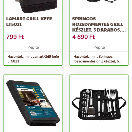
LAMART GRILL KEFE
SPRINGOS
LT5021
ROZSDAMENTES GRILL
KÉSZLET, 5 DARABOS,
GRILLSZETT TÁSKÁBAN
799
Ft
4 690
Ft
Pepita
Pepita
Hasonlók, mint Lamart Grill kefe
Hasonlók, mint Springos
LT5021
rozsdamentes grill készlet, 5
darabos, grillszett táskában