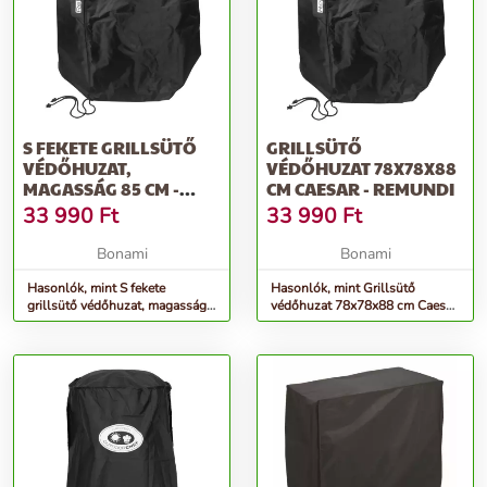
S FEKETE GRILLSÜTŐ
GRILLSÜTŐ
VÉDŐHUZAT,
VÉDŐHUZAT 78X78X88
MAGASSÁG 85 CM -
CM CAESAR - REMUNDI
REMUNDI
33 990
Ft
33 990
Ft
Bonami
Bonami
Hasonlók, mint S fekete
Hasonlók, mint Grillsütő
grillsütő védőhuzat, magasság
védőhuzat 78x78x88 cm Caesar
85 cm - Remundi
- Remundi