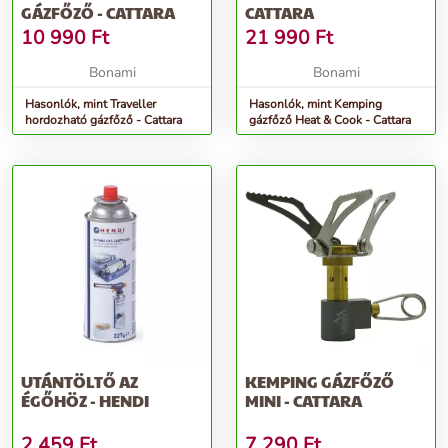
GÁZFŐZŐ - CATTARA
CATTARA
10 990
Ft
21 990
Ft
Bonami
Bonami
Hasonlók, mint Traveller
Hasonlók, mint Kemping
hordozható gázfőző - Cattara
gázfőző Heat & Cook - Cattara
UTÁNTÖLTŐ AZ
KEMPING GÁZFŐZŐ
ÉGŐHÖZ - HENDI
MINI - CATTARA
2 459
Ft
7 290
Ft