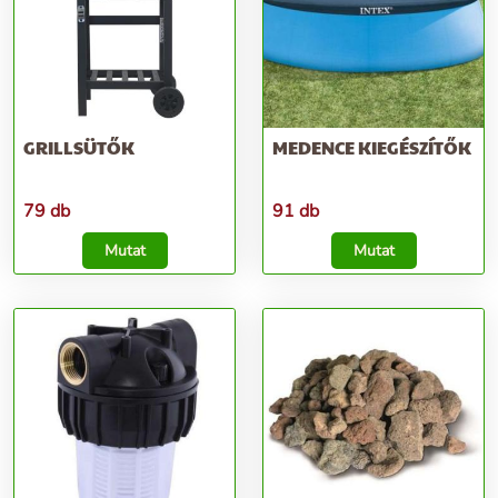
GRILLSÜTŐK
MEDENCE KIEGÉSZÍTŐK
79 db
91 db
Mutat
Mutat