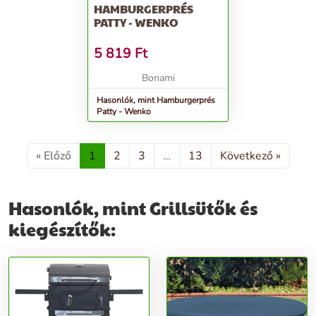
HAMBURGERPRÉS
PATTY - WENKO
5 819
Ft
Bonami
Hasonlók, mint Hamburgerprés
Patty - Wenko
« Előző
1
2
3
…
13
Következő »
Hasonlók, mint Grillsütők és
kiegészítők: