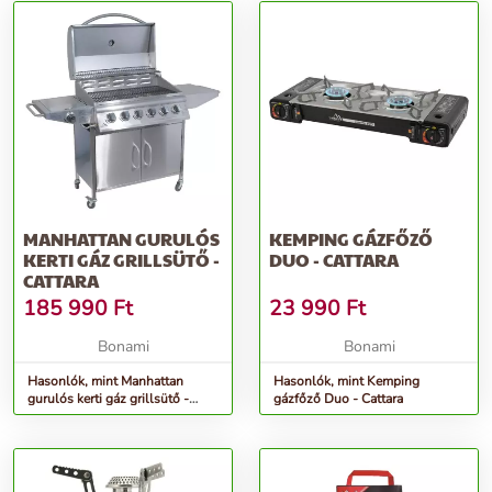
MANHATTAN GURULÓS
KEMPING GÁZFŐZŐ
KERTI GÁZ GRILLSÜTŐ -
DUO - CATTARA
CATTARA
185 990
Ft
23 990
Ft
Bonami
Bonami
Hasonlók, mint Manhattan
Hasonlók, mint Kemping
gurulós kerti gáz grillsütő -
gázfőző Duo - Cattara
Cattara