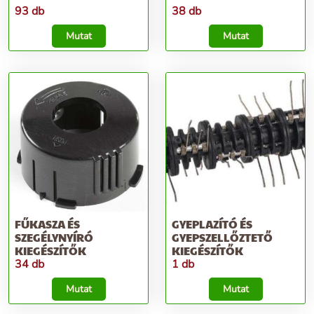
93 db
38 db
Mutat
Mutat
FŰKASZA ÉS
GYEPLAZÍTÓ ÉS
SZEGÉLYNYÍRÓ
GYEPSZELLŐZTETŐ
KIEGÉSZÍTŐK
KIEGÉSZÍTŐK
34 db
1 db
Mutat
Mutat