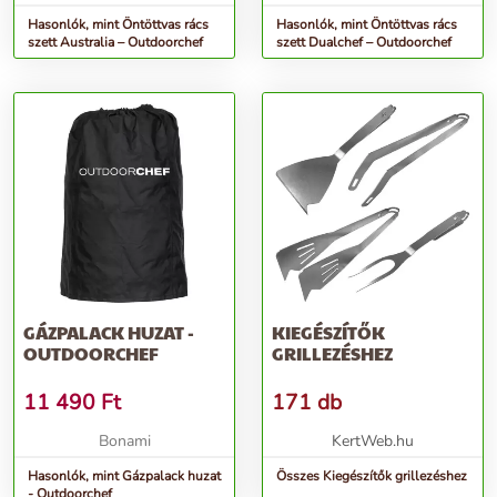
Hasonlók, mint Öntöttvas rács
Hasonlók, mint Öntöttvas rács
szett Australia – Outdoorchef
szett Dualchef – Outdoorchef
GÁZPALACK HUZAT -
KIEGÉSZÍTŐK
OUTDOORCHEF
GRILLEZÉSHEZ
11 490
Ft
171 db
Bonami
KertWeb.hu
Hasonlók, mint Gázpalack huzat
Összes Kiegészítők grillezéshez
- Outdoorchef