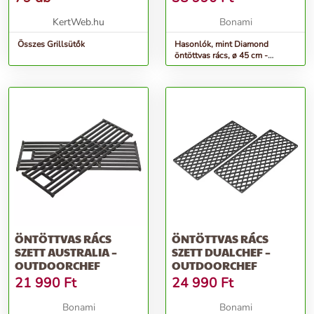
KertWeb.hu
Bonami
Összes Grillsütők
Hasonlók, mint Diamond
öntöttvas rács, ø 45 cm -
Outdoorchef
ÖNTÖTTVAS RÁCS
ÖNTÖTTVAS RÁCS
SZETT AUSTRALIA –
SZETT DUALCHEF –
OUTDOORCHEF
OUTDOORCHEF
21 990
Ft
24 990
Ft
Bonami
Bonami