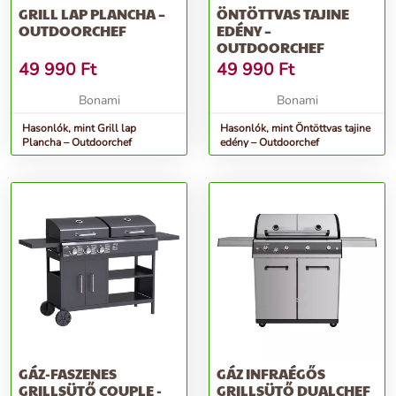
GRILL LAP PLANCHA –
ÖNTÖTTVAS TAJINE
OUTDOORCHEF
EDÉNY –
OUTDOORCHEF
49 990
Ft
49 990
Ft
Bonami
Bonami
Hasonlók, mint Grill lap
Hasonlók, mint Öntöttvas tajine
Plancha – Outdoorchef
edény – Outdoorchef
GÁZ-FASZENES
GÁZ INFRAÉGŐS
GRILLSÜTŐ COUPLE -
GRILLSÜTŐ DUALCHEF