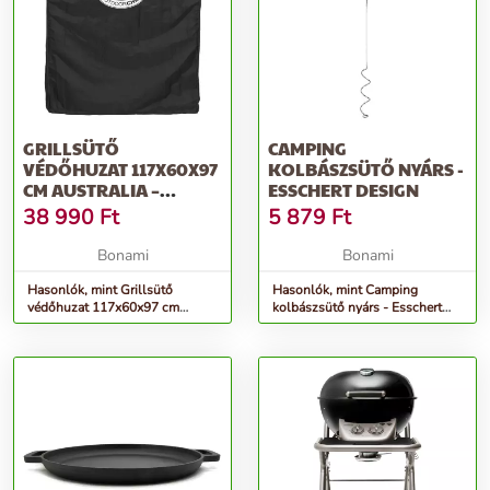
GRILLSÜTŐ
CAMPING
VÉDŐHUZAT 117X60X97
KOLBÁSZSÜTŐ NYÁRS -
CM AUSTRALIA –
ESSCHERT DESIGN
OUTDOORCHEF
38 990
Ft
5 879
Ft
Bonami
Bonami
Hasonlók, mint Grillsütő
Hasonlók, mint Camping
védőhuzat 117x60x97 cm
kolbászsütő nyárs - Esschert
Australia – Outdoorchef
Design