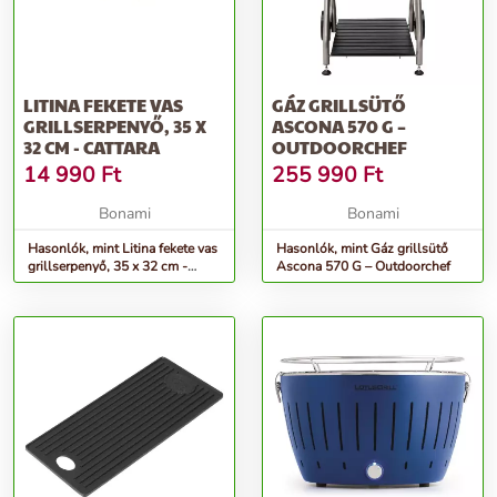
LITINA FEKETE VAS
GÁZ GRILLSÜTŐ
GRILLSERPENYŐ, 35 X
ASCONA 570 G –
32 CM - CATTARA
OUTDOORCHEF
14 990
Ft
255 990
Ft
Bonami
Bonami
Hasonlók, mint Litina fekete vas
Hasonlók, mint Gáz grillsütő
grillserpenyő, 35 x 32 cm -
Ascona 570 G – Outdoorchef
Cattara