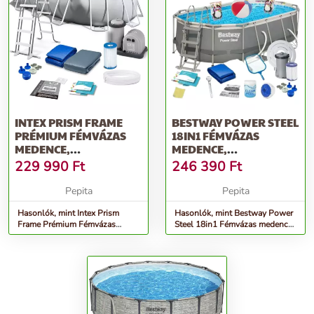
INTEX PRISM FRAME
BESTWAY POWER STEEL
PRÉMIUM FÉMVÁZAS
18IN1 FÉMVÁZAS
MEDENCE,
MEDENCE,
KIEGÉSZÍTŐKKEL
KIEGÉSZÍTŐKKEL
229 990
Ft
246 390
Ft
503X27...
427X25...
Pepita
Pepita
Hasonlók, mint Intex Prism
Hasonlók, mint Bestway Power
Frame Prémium Fémvázas
Steel 18in1 Fémvázas medence,
medence, kiegészítőkkel
kiegészítőkkel 427x25...
503x27...