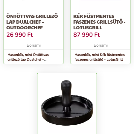
ÖNTÖTTVAS GRILLEZŐ
KÉK FÜSTMENTES
LAP DUALCHEF –
FASZENES GRILLSÜTŐ -
OUTDOORCHEF
LOTUSGRILL
26 990
Ft
87 990
Ft
Bonami
Bonami
Hasonlók, mint Öntöttvas
Hasonlók, mint Kék füstmentes
grillező lap Dualchef –
faszenes grillsütő - LotusGrill
Outdoorchef