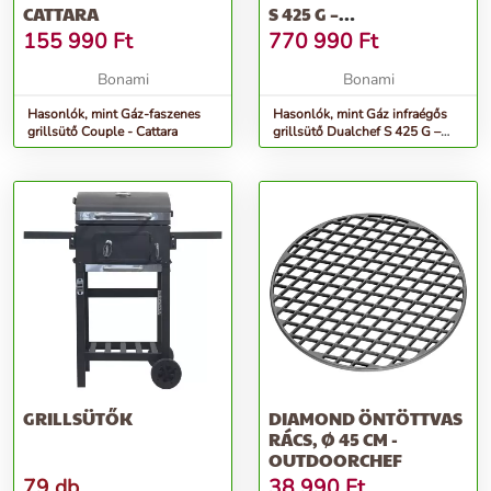
CATTARA
S 425 G –
OUTDOORCHEF
155 990
Ft
770 990
Ft
Bonami
Bonami
Hasonlók, mint Gáz-faszenes
Hasonlók, mint Gáz infraégős
grillsütő Couple - Cattara
grillsütő Dualchef S 425 G –
Outdoorchef
GRILLSÜTŐK
DIAMOND ÖNTÖTTVAS
RÁCS, Ø 45 CM -
OUTDOORCHEF
79 db
38 990
Ft