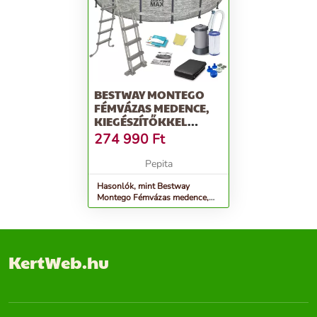
BESTWAY MONTEGO
FÉMVÁZAS MEDENCE,
KIEGÉSZÍTŐKKEL
488X122CM (FFA512)
274 990
Ft
Pepita
Hasonlók, mint Bestway
Montego Fémvázas medence,
kiegészítőkkel 488x122cm
(FFA512)
KertWeb.hu