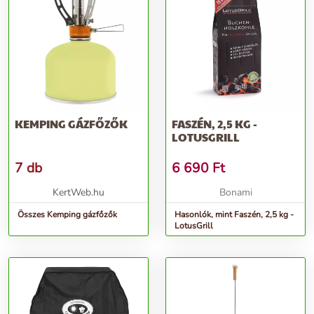
KEMPING GÁZFŐZŐK
FASZÉN, 2,5 KG -
LOTUSGRILL
7 db
6 690
Ft
KertWeb.hu
Bonami
Összes Kemping gázfőzők
Hasonlók, mint Faszén, 2,5 kg -
LotusGrill