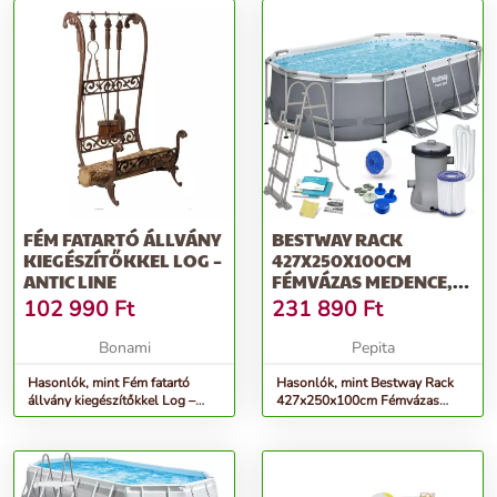
FÉM FATARTÓ ÁLLVÁNY
BESTWAY RACK
KIEGÉSZÍTŐKKEL LOG –
427X250X100CM
ANTIC LINE
FÉMVÁZAS MEDENCE,
KIEGÉSZÍTŐKKEL
102 990
Ft
231 890
Ft
(56620)
Bonami
Pepita
Hasonlók, mint Fém fatartó
Hasonlók, mint Bestway Rack
állvány kiegészítőkkel Log –
427x250x100cm Fémvázas
Antic Line
medence, kiegészítőkkel
(56620)