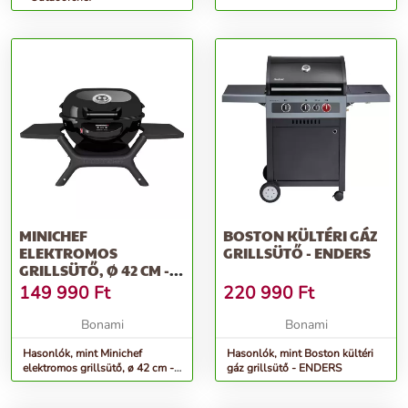
MINICHEF
BOSTON KÜLTÉRI GÁZ
ELEKTROMOS
GRILLSÜTŐ - ENDERS
GRILLSÜTŐ, Ø 42 CM -
OUTDOORCHEF
149 990
Ft
220 990
Ft
Bonami
Bonami
Hasonlók, mint Minichef
Hasonlók, mint Boston kültéri
elektromos grillsütő, ø 42 cm -
gáz grillsütő - ENDERS
Outdoorchef