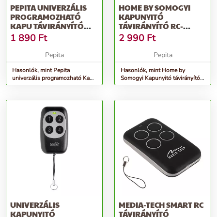
PEPITA UNIVERZÁLIS
HOME BY SOMOGYI
PROGRAMOZHATÓ
KAPUNYITÓ
KAPU TÁVIRÁNYÍTÓ
TÁVIRÁNYÍTÓ RC-
(100M
OPEN4/P
1 890
Ft
2 990
Ft
HATÓTÁVOLSÁG)
Pepita
Pepita
Hasonlók, mint Pepita
Hasonlók, mint Home by
univerzális programozható Kapu
Somogyi Kapunyitó távirányító
távirányító (100m hatótávolság)
RC-OPEN4/P
UNIVERZÁLIS
MEDIA-TECH SMART RC
KAPUNYITÓ
TÁVIRÁNYÍTÓ