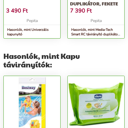
DUPLIKÁTOR, FEKETE
3 490
Ft
7 390
Ft
Pepita
Pepita
Hasonlók, mint Univerzális
Hasonlók, mint Media-Tech
kapunyitó
Smart RC távirányító duplikátor,
fekete
Hasonlók, mint Kapu
távirányítók: