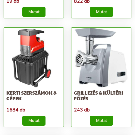
19 db
822 db
Mutat
Mutat
KERTI SZERSZÁMOK &
GRILLEZÉS & KÜLTÉRI
GÉPEK
FŐZÉS
1684 db
243 db
Mutat
Mutat