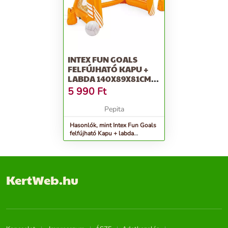
INTEX FUN GOALS
FELFÚJHATÓ KAPU +
LABDA 140X89X81CM
(58507NP)
5 990
Ft
Pepita
Hasonlók, mint Intex Fun Goals
felfújható Kapu + labda
140x89x81cm (58507NP)
KertWeb.hu