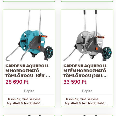
GARDENA AQUAROLL
GARDENA AQUAROLL
M HORDOZHATÓ
M FÉM HORDOZHATÓ
TÖMLŐKOCSI - KÉK-
TÖMLŐKOCSI (2681
SZÜRKE
UTÓDJA) - EZÜST
28 690
Ft
33 590
Ft
Pepita
Pepita
Hasonlók, mint Gardena
Hasonlók, mint Gardena
AquaRoll M hordozható
AquaRoll M fém hordozható
Tömlőkocsi - kék-szürke
Tömlőkocsi (2681 utódja) -
ezüst