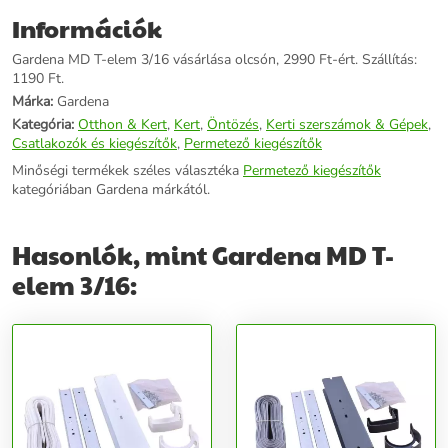
Információk
Gardena MD T-elem 3/16 vásárlása olcsón, 2990 Ft-ért. Szállítás:
1190 Ft.
Márka:
Gardena
Kategória:
Otthon & Kert
,
Kert
,
Öntözés
,
Kerti szerszámok & Gépek
,
Csatlakozók és kiegészítők
,
Permetező kiegészítők
Minőségi termékek széles választéka
Permetező kiegészítők
kategóriában Gardena márkától.
Hasonlók, mint Gardena MD T-
elem 3/16: