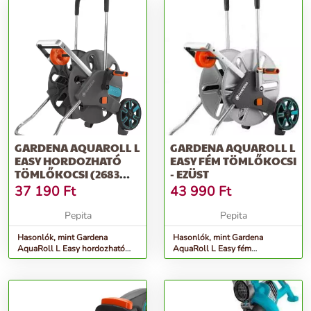
GARDENA AQUAROLL L
GARDENA AQUAROLL L
EASY HORDOZHATÓ
EASY FÉM TÖMLŐKOCSI
TÖMLŐKOCSI (2683
- EZÜST
UTÓDJA) - SZÜRKE
37 190
Ft
43 990
Ft
Pepita
Pepita
Hasonlók, mint Gardena
Hasonlók, mint Gardena
AquaRoll L Easy hordozható
AquaRoll L Easy fém
Tömlőkocsi (2683 utódja) -
Tömlőkocsi - ezüst
szürke