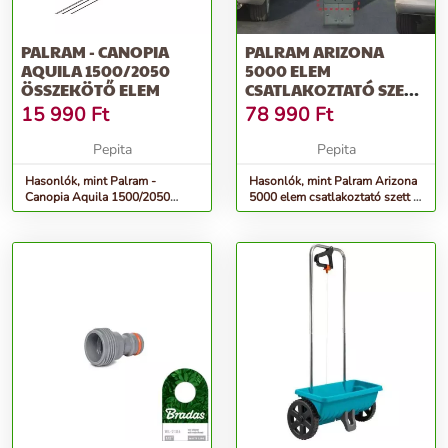
PALRAM - CANOPIA
PALRAM ARIZONA
AQUILA 1500/2050
5000 ELEM
ÖSSZEKÖTŐ ELEM
CSATLAKOZTATÓ SZETT
- ARIZONA EZ LINK KIT
15 990
Ft
78 990
Ft
Pepita
Pepita
Hasonlók, mint Palram -
Hasonlók, mint Palram Arizona
Canopia Aquila 1500/2050
5000 elem csatlakoztató szett -
összekötő elem
Arizona EZ link kit