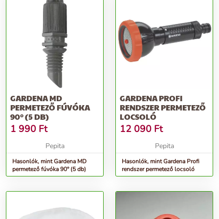
GARDENA MD
GARDENA PROFI
PERMETEZŐ FÚVÓKA
RENDSZER PERMETEZŐ
90° (5 DB)
LOCSOLÓ
1 990
Ft
12 090
Ft
Pepita
Pepita
Hasonlók, mint Gardena MD
Hasonlók, mint Gardena Profi
permetező fúvóka 90° (5 db)
rendszer permetező locsoló