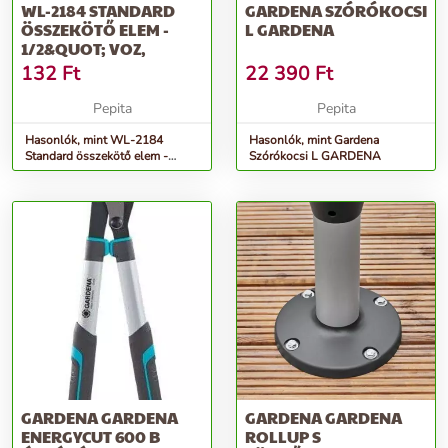
WL-2184 STANDARD
GARDENA SZÓRÓKOCSI
ÖSSZEKÖTŐ ELEM -
L GARDENA
1/2&QUOT; VOZ,
132
Ft
22 390
Ft
Pepita
Pepita
Hasonlók, mint WL-2184
Hasonlók, mint Gardena
Standard összekötő elem -
Szórókocsi L GARDENA
1/2&quot; VOZ,
GARDENA GARDENA
GARDENA GARDENA
ENERGYCUT 600 B
ROLLUP S