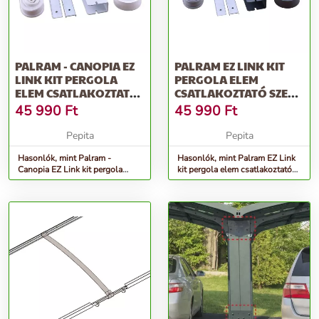
PALRAM - CANOPIA EZ
PALRAM EZ LINK KIT
LINK KIT PERGOLA
PERGOLA ELEM
ELEM CSATLAKOZTATÓ
CSATLAKOZTATÓ SZETT
SZETT (FEHÉR)
(SZÜRKE)
45 990
Ft
45 990
Ft
Pepita
Pepita
Hasonlók, mint Palram -
Hasonlók, mint Palram EZ Link
Canopia EZ Link kit pergola
kit pergola elem csatlakoztató
elem csatlakoztató szett (fehér)
szett (szürke)