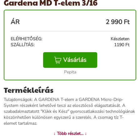
Gardena MD T-elem 3/16
ÁR
2 990
Ft
ELÉRHETŐSÉG:
Készleten
SZÁLLÍTÁS:
1190 Ft
Vásárlás
Pepita
Termékleírás
Tulajdonságok: A GARDENA T-elem a GARDENA Micro-Drip-
System részeként lehetővé teszi az elosztócső elágaztatását. A
szabadalmaztatott "Klikk és Kész" gyorscsatlakozási technológiának
köszönhetően különösen egyszerű a szerelés. A csomag tíz T-
elemet tartalmaz.
↓ Több részlet... ↓
További információk>>