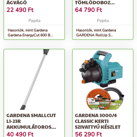
ÁGVÁGÓ
TÖMLŐDOBOZ
TERASZRA
22 490
Ft
64 790
Ft
Pepita
Pepita
Hasonlók, mint Gardena
Hasonlók, mint Gardena
Gardena EnergyCut 600 B
GARDENA RollUp S
Ágvágó
tömlődoboz teraszra
GARDENA SMALLCUT
GARDENA 3000/4
LI-23R
CLASSIC KERTI
AKKUMULÁTOROS
SZIVATTYÚ KÉSZLET
FŰSZEGÉLYNYÍRÓ
40 490
Ft
56 290
Ft