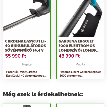
GARDENA EASYCUT LI-
GARDENA ERGOJET
40 AKKUMULÁTOROS
3000 ELEKTROMOS
SÖVÉNYNYÍRÓ 14,4 V
LOMBSZÍVÓ/LOMBFÚJÓ
3000 W, FEKETE-KÉK
55 990
Ft
48 990
Ft
Pepita
Pepita
Hasonlók, mint Gardena
Hasonlók, mint Gardena ErgoJet
EasyCut Li-40 akkumulátoros
3000 elektromos
Sövénynyíró 14,4 V
Lombszívó/lombfújó 3000 W,
Fekete-kék
Még ezek is érdekelhetnek: