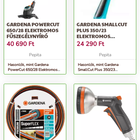
GARDENA POWERCUT
GARDENA SMALLCUT
650/28 ELEKTROMOS
PLUS 350/23
FŰSZEGÉLYNYÍRÓ
ELEKTROMOS
FŰSZEGÉLYNYÍRÓ
40 690
Ft
24 290
Ft
Pepita
Pepita
Hasonlók, mint Gardena
Hasonlók, mint Gardena
PowerCut 650/28 Elektromos
SmallCut Plus 350/23
fűszegélynyíró
Elektromos fűszegélynyíró