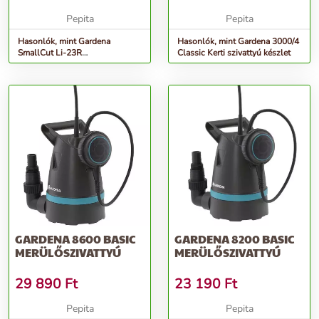
Pepita
Pepita
Hasonlók, mint Gardena
Hasonlók, mint Gardena 3000/4
SmallCut Li-23R
Classic Kerti szivattyú készlet
Akkumulátoros fűszegélynyíró
GARDENA 8600 BASIC
GARDENA 8200 BASIC
MERÜLŐSZIVATTYÚ
MERÜLŐSZIVATTYÚ
29 890
Ft
23 190
Ft
Pepita
Pepita