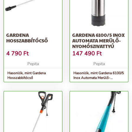
GARDENA
GARDENA 6100/5 INOX
HOSSZABBÍTÓCSŐ
AUTOMATA MERÜLŐ-
NYOMÓSZIVATTYÚ
4 790
Ft
147 490
Ft
Pepita
Pepita
Hasonlók, mint Gardena
Hasonlók, mint Gardena 6100/5
Hosszabbítócső
Inox Automata Merülő-
nyomószivattyú