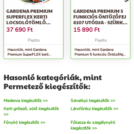
GARDENA PREMIUM
GARDENA PREMIUM 5
SUPERFLEX KERTI
FUNKCIÓS ÖNTÖZŐFEJ
LOCSOLÓTÖMLŐ
8107 UTÓDJA - SZÜRKE-
3/4&QUOT; 25 M
NARANCS
37 690
Ft
15 890
Ft
Pepita
Pepita
Hasonlók, mint Gardena
Hasonlók, mint Gardena
Premium SuperFLEX kerti
Premium 5 funkciós Öntözőfej
Locsolótömlő 3/4&quot; 25 M
8107 utódja - szürke-narancs
Hasonló kategóriák, mint
Permetező kiegészítők:
Medence kiegészítők >>
Szivattyú kiegészítők >>
Kerti grillező, sütő kiegészítők
Láncfűrész kiegészítők >>
>>
Fűnyíró kiegészítők >>
Fűkasza és szegélynyíró
kiegészítők >>