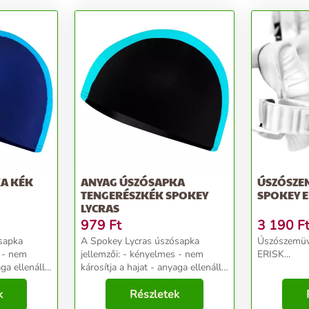
A KÉK
ANYAG ÚSZÓSAPKA
ÚSZÓSZE
TENGERÉSZKÉK SPOKEY
SPOKEY E
LYCRAS
979
Ft
3 190
F
sapka
A Spokey Lycras úszósapka
Úszószemüv
jellemzői: - kényelmes - nem
ERISK...
károsítja a hajat - anyaga ellenáll
a klórnak - tartós - az úszósapka
, 20%
k
anyaga: 80% poliamid, 20%
Részletek
elasztán - az úszósapka színei: