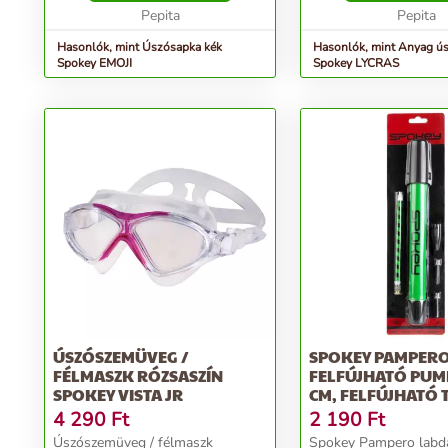
Pepita
fekete, kék...
Pepita
Hasonlók, mint Úszósapka kék
Hasonlók, mint Anyag ú
Spokey EMOJI
Spokey LYCRAS
ÚSZÓSZEMÜVEG /
SPOKEY PAMPER
FÉLMASZK RÓZSASZÍN
FELFÚJHATÓ PUMP
SPOKEY VISTA JR
CM, FELFÚJHATÓ
4 290
Ft
2 190
Ft
Úszószemüveg / félmaszk
Spokey Pampero labda