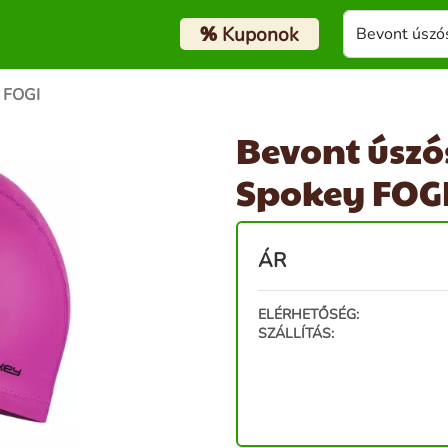
%
Kuponok
y FOGI
Bevont úszó
Spokey FOG
ÁR
ELÉRHETŐSÉG:
SZÁLLÍTÁS: