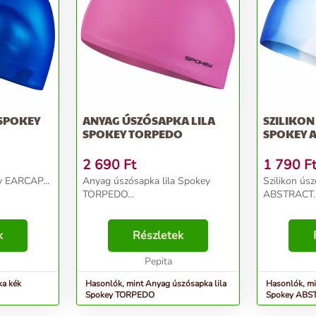
SPOKEY
ANYAG ÚSZÓSAPKA LILA
SZILIKO
SPOKEY TORPEDO
SPOKEY 
2 690
Ft
1 790
F
y EARCAP...
Anyag úszósapka lila Spokey
Szilikon ús
TORPEDO...
ABSTRACT..
k
Részletek
Pepita
ka kék
Hasonlók, mint Anyag úszósapka lila
Hasonlók, mi
Spokey TORPEDO
Spokey ABS