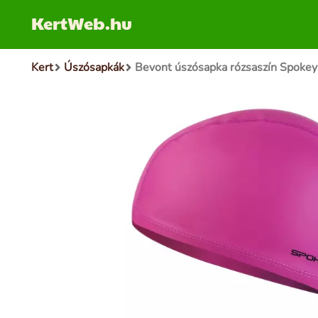
KertWeb.hu
Kert
Úszósapkák
Bevont úszósapka rózsaszín Spoke