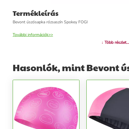
Termékleírás
Bevont úszósapka rózsaszín Spokey FOGI
További információk>>
↓ Több részlet...
Hasonlók, mint Bevont ú