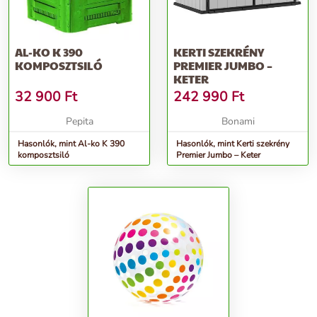
AL-KO K 390
KERTI SZEKRÉNY
KOMPOSZTSILÓ
PREMIER JUMBO –
KETER
32 900
Ft
242 990
Ft
Pepita
Bonami
Hasonlók, mint Al-ko K 390
Hasonlók, mint Kerti szekrény
komposztsiló
Premier Jumbo – Keter