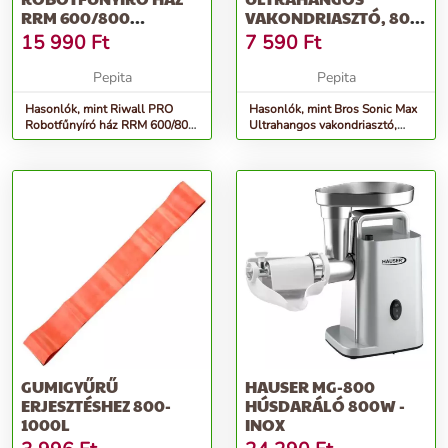
RRM 600/800
VAKONDRIASZTÓ, 800-
MODELLEKHEZ
1000M2 HATÓTERÜLET
15 990
Ft
7 590
Ft
Pepita
Pepita
Hasonlók, mint Riwall PRO
Hasonlók, mint Bros Sonic Max
Robotfűnyíró ház RRM 600/800
Ultrahangos vakondriasztó,
modellekhez
800-1000m2 hatóterület
GUMIGYŰRŰ
HAUSER MG-800
ERJESZTÉSHEZ 800-
HÚSDARÁLÓ 800W -
1000L
INOX