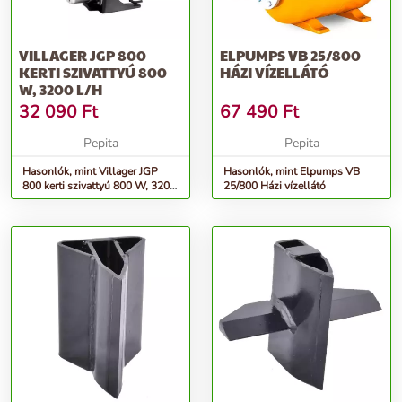
VILLAGER JGP 800
ELPUMPS VB 25/800
KERTI SZIVATTYÚ 800
HÁZI VÍZELLÁTÓ
W, 3200 L/H
32 090
Ft
67 490
Ft
Pepita
Pepita
Hasonlók, mint Villager JGP
Hasonlók, mint Elpumps VB
800 kerti szivattyú 800 W, 3200
25/800 Házi vízellátó
l/h