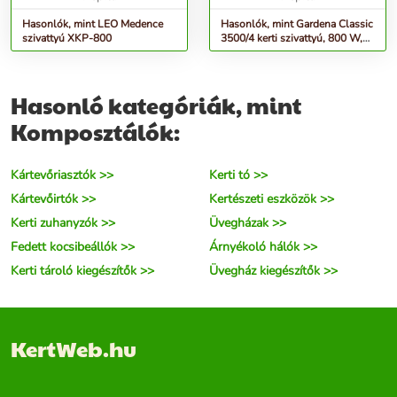
Hasonlók, mint LEO Medence
Hasonlók, mint Gardena Classic
szivattyú XKP-800
3500/4 kerti szivattyú, 800 W,
3600 l/h, 4.1 Bar
Hasonló kategóriák, mint
Komposztálók:
Kártevőriasztók >>
Kerti tó >>
Kártevőirtók >>
Kertészeti eszközök >>
Kerti zuhanyzók >>
Üvegházak >>
Fedett kocsibeállók >>
Árnyékoló hálók >>
Kerti tároló kiegészítők >>
Üvegház kiegészítők >>
KertWeb.hu