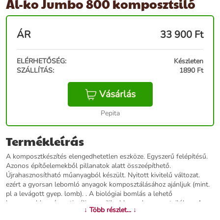
Al-ko Jumbo 800 komposztsiló
ÁR
33 900
Ft
ELÉRHETŐSÉG:
Készleten
SZÁLLÍTÁS:
1890 Ft
Vásárlás
Pepita
Termékleírás
A komposztkészítés elengedhetetlen eszköze. Egyszerű felépítésű.
Azonos építőelemekből pillanatok alatt összeépíthető.
Újrahasznosítható műanyagból készült. Nyitott kivitelű változat.
ezért a gyorsan lebomló anyagok komposztálásához ajánljuk (mint.
pl a levágott gyep. lomb). . A biológiai bomlás a lehető
leggyorsabban és optimálisan zajlik ebben a komposztsilóban. Az
↓ Több részlet... ↓
adagolás felülről történnik. Ennek következtében az érési folyamat