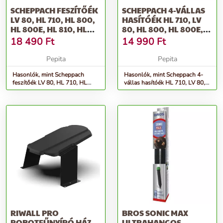
SCHEPPACH FESZÍTŐÉK
SCHEPPACH 4-VÁLLAS
LV 80, HL 710, HL 800,
HASÍTÓÉK HL 710, LV
HL 800E, HL 810, HL
80, HL 800, HL 800E,
81...
HL 81...
18 490
Ft
14 990
Ft
Pepita
Pepita
Hasonlók, mint Scheppach
Hasonlók, mint Scheppach 4-
feszítőék LV 80, HL 710, HL
vállas hasítóék HL 710, LV 80,
800, HL 800e, HL 810, HL 81...
HL 800, HL 800e, HL 81...
RIWALL PRO
BROS SONIC MAX
ROBOTFŰNYÍRÓ HÁZ
ULTRAHANGOS