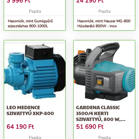
3 996
Ft
24 290
Ft
Pepita
Pepita
Hasonlók, mint Gumigyűrű
Hasonlók, mint Hauser MG-800
erjesztéshez 800-1000L
Húsdaráló 800W - inox
LEO MEDENCE
GARDENA CLASSIC
SZIVATTYÚ XKP-800
3500/4 KERTI
SZIVATTYÚ, 800 W,
3600 L/H, 4.1 BAR
64 190
Ft
51 690
Ft
Pepita
Pepita