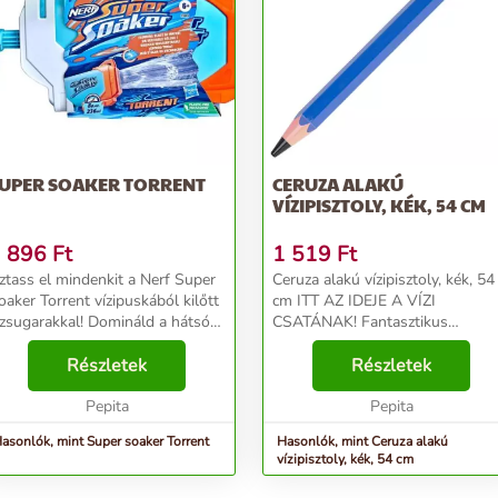
UPER SOAKER TORRENT
CERUZA ALAKÚ
VÍZIPISZTOLY, KÉK, 54 CM
 896
Ft
1 519
Ft
ztass el mindenkit a Nerf Super
Ceruza alakú vízipisztoly, kék, 54
oaker Torrent vízipuskából kilőtt
cm ITT AZ IDEJE A VÍZI
ízsugarakkal! Domináld a hátsó
CSATÁNAK! Fantasztikus
ertben rendezett vízi csatákat
vízipuska, amely sok szórakozást
zzel a Super Soaker kilövővel,
Részletek
és egy kis hűsítést biztosít a for
Részletek
melyet gyerekjáték feltölteni és
napokon! Tökéletes nyári játék a
...
Pepita
kertben, a me...
Pepita
asonlók, mint Super soaker Torrent
Hasonlók, mint Ceruza alakú
vízipisztoly, kék, 54 cm