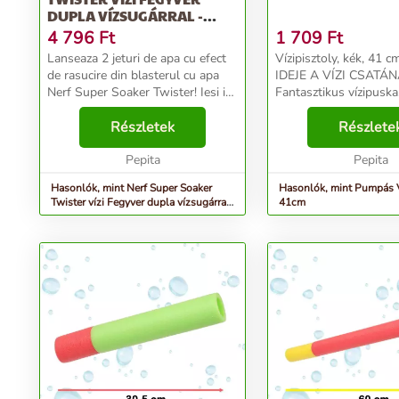
DUPLA VÍZSUGÁRRAL -
KÉK-FEHÉR
4 796
Ft
1 709
Ft
Lanseaza 2 jeturi de apa cu efect
Vízipisztoly, kék, 41 cm ITT 
de rasucire din blasterul cu apa
IDEJE A VÍZI CSATÁN
Nerf Super Soaker Twister! Iesi in
Fantasztikus vízipuska
aer liber si da drumul distractiei cu
szórakozást és egy kis
acest blaster Super Soaker. Cand
Részletek
biztosít a forró napok
Részlete
pompezi manerul, un cilindr...
Tökéletes nyári játék a
Pepita
medenceparton v...
Pepita
Hasonlók, mint Nerf Super Soaker
Hasonlók, mint Pumpás V
Twister vízi Fegyver dupla vízsugárral
41cm
- kék-fehér