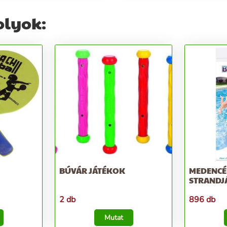
olyok:
BÚVÁR JÁTÉKOK
MEDENCÉ
STRANDJ
2 db
896 db
Mutat