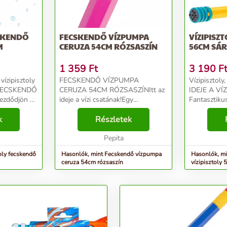
CSKENDŐ
FECSKENDŐ VÍZPUMPA
VÍZIPISZT
M
CERUZA 54CM RÓZSASZÍN
56CM SÁ
1 359
Ft
3 190
F
vízipisztoly
FECSKENDŐ VÍZPUMPA
Vízipisztoly, s
CERUZA 54CM RÓZSASZÍNItt az
IDEJE A VÍ
ezdődjön a
ideje a vízi csatának!Egy
Fantasztiku
 játék
fantasztikus vízpumpa, amely sok
szórakozást 
, ha van
k
szórakozást és egy kis hűsölést
Részletek
biztosít a f
játék
biztosít a forró napokon! A termék
Tökéletes ny
tökéletes a nyári szórakoz...
Pepita
medencepart
oly fecskendő
Hasonlók, mint Fecskendő vízpumpa
Hasonlók, mi
ceruza 54cm rózsaszín
vízipisztoly