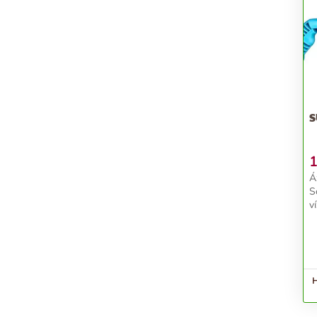
S
1
Á
S
v
k
e
a
ha
H