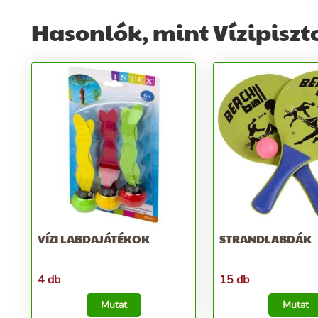
Hasonlók, mint Vízipiszt
VÍZI LABDAJÁTÉKOK
STRANDLABDÁK
4 db
15 db
Mutat
Mutat