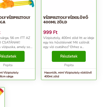
OLY VÍZIPISZTOLY
VÍZIPISZTOLY VÍZKILÖVŐ
RGA
400ML ZÖLD
t
999
Ft
árga, 56 cm ITT AZ
Vízipisztoly, 400ml zöld Itt az ideje
ZI CSATÁNAK!
egy kis hűsölésnek! Mit szólnál
s vízipuska, amely sok
egy vízi csatához? Ehhez a
és egy kis hűsítést
megfelelő fegyverre lesz
orró napokon!
Részletek
szükséged. Készülj fel a következő
Részletek
ári játék a kertben, a
játékra. Egy igazi kommandósnak
on...
Pepita
megfe...
Pepita
nt Vízipisztoly
Hasonlók, mint Vízipisztoly vízkilövő
 56cm sárga
400ml zöld