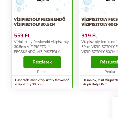
VÍZIPISZTOLY FECSKENDŐ
VÍZIPISZTOLY FE
VÍZIPISZTOLY 30.5CM
VÍZIPISZTOLY 60C
559
Ft
919
Ft
Vízipisztoly fecskendő vízipisztoly
Vízipisztoly fecskendő 
30.5cm VÍZIPISZTOLY
60cm VÍZIPISZTOLY FECSKENDŐ
FECSKENDŐ VÍZIPISZTOLY
VÍZIPISZTOLY 60CMK
30.5CMKezdődjön a
kaland!Bármilyen vizes
kaland!Bármilyen vizes játék
Részletek
csodálatos kaland lesz
Részlete
csodálatos kaland lesz, ha van
nálad vízipisztoly!Ez a 
nálad vízipisztoly!Ez a játék nem
Pepita
nemcsak a g...
Pepita
csa...
Hasonlók, mint Vízipisztoly fecskendő
Hasonlók, mint Vízipiszt
vízipisztoly 30.5cm
vízipisztoly 60cm