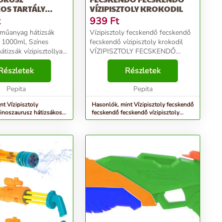
OS TARTÁLY
VÍZIPISZTOLY KROKODIL
t
939
Ft
y műanyag hátizsák
Vízipisztoly fecskendő fecskendő
l, 1000ml, Színes
fecskendő vízipisztoly krokodil
tizsák vízipisztollyal
VÍZIPISZTOLY FECSKENDŐ
zaurusz. Jól működik a
VÍZIPISZTOLY
aló játék során. A
Részletek
KROKODILKezdődik a vízi
Részletek
an egy tartálya,
kaland!A vízben lenni fantasztikus
Pepita
kaland, de mint a gyerekeknél
Pepita
gyak...
nt Vízipisztoly
Hasonlók, mint Vízipisztoly fecskendő
dinoszaurusz hátizsákos
fecskendő fecskendő vízipisztoly
ml
krokodil