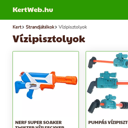
KertWeb.hu
Kert
Strandjátékok
Vízipisztolyok
Vízipisztolyok
NERF SUPER SOAKER
PUMPÁS VÍZIPISZ
TWISTER VÍZI FEGYVER