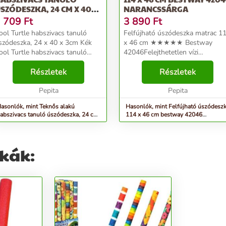
SZÓDESZKA, 24 CM X 40
NARANCSSÁRGA
M X 3 CM, MINTÁS
 709
Ft
3 890
Ft
ool Turtle habszivacs tanuló
Felfújható úszódeszka matrac 1
szódeszka, 24 x 40 x 3cm Kék
x 46 cm ★★★★★ Bestway
ool Turtle habszivacs tanuló
42046Felejthetetlen vízi
szódeszka, 24 x 40 x 3cm KékA
szórakozás! ★ Felfújható
eírás automata fordítóval készült,
Részletek
úszódeszka két praktikus
Részletek
olyamatosan dolgozunk a
fogantyúval az extra kényelemér
zövegek javítá...
Pepita
a vízben! ★ Robusztus PVC
Pepita
anyagból ké...
asonlók, mint Teknős alakú
Hasonlók, mint Felfújható úszódesz
abszivacs tanuló úszódeszka, 24 cm
114 x 46 cm bestway 42046
 40 cm x 3 cm, Mintás
narancssárga
kák: