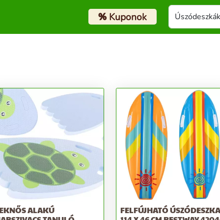
%
Kuponok
EKNŐS ALAKÚ
FELFÚJHATÓ ÚSZÓDESZK
ABSZIVACS TANULÓ
114 X 46 CM BESTWAY 4204