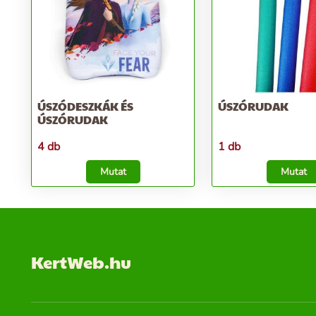
ÚSZÓDESZKÁK ÉS
ÚSZÓRUDAK
ÚSZÓRUDAK
4 db
1 db
Mutat
Mutat
KertWeb.hu