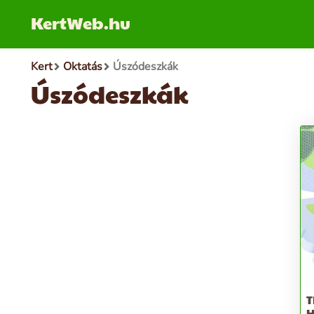
KertWeb.hu
Kert
Oktatás
Úszódeszkák
Úszódeszkák
T
H