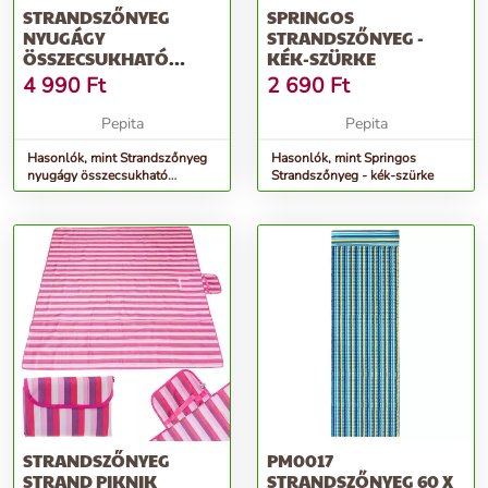
STRANDSZŐNYEG
SPRINGOS
NYUGÁGY
STRANDSZŐNYEG -
ÖSSZECSUKHATÓ
KÉK-SZÜRKE
HÁTTÁMLÁVAL
4 990
Ft
2 690
Ft
150X47X48CM SZÜRKE
Pepita
Pepita
Hasonlók, mint Strandszőnyeg
Hasonlók, mint Springos
nyugágy összecsukható
Strandszőnyeg - kék-szürke
háttámlával 150x47x48cm
szürke
STRANDSZŐNYEG
PM0017
STRAND PIKNIK
STRANDSZŐNYEG 60 X