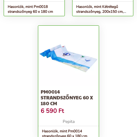
Hasonlók, mint Pm0018
Hasonlók, mint Kétrétegű
strandszőnyeg 60 x 180 cm
strandszőnyeg, 200x150 cm,
rózsaszín
PM0014
STRANDSZŐNYEG 60 X
180 CM
6 590
Ft
Pepita
Hasonlók, mint Pm0014
strandszőnyeg 60 x 180 cm