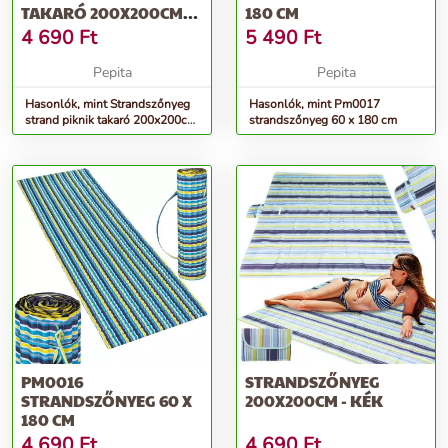
TAKARÓ 200X200CM
180 CM
RÓZSASZÍN
4 690
Ft
5 490
Ft
Pepita
Pepita
Hasonlók, mint Strandszőnyeg
Hasonlók, mint Pm0017
strand piknik takaró 200x200cm
strandszőnyeg 60 x 180 cm
rózsaszín
PM0016
STRANDSZŐNYEG
STRANDSZŐNYEG 60 X
200X200CM - KÉK
180 CM
4 690
Ft
4 690
Ft