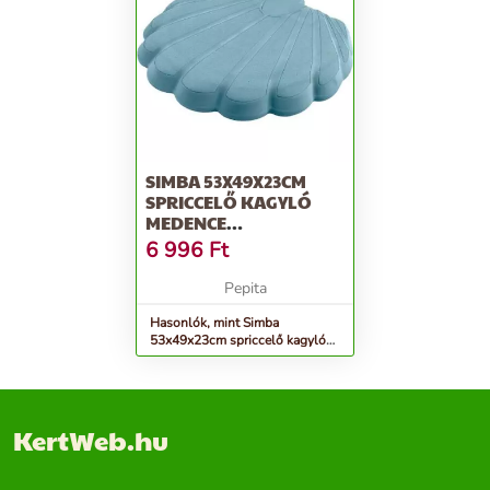
SIMBA 53X49X23CM
SPRICCELŐ KAGYLÓ
MEDENCE
(800056769_)
6 996
Ft
Pepita
Hasonlók, mint Simba
53x49x23cm spriccelő kagyló
Medence (800056769_)
KertWeb.hu