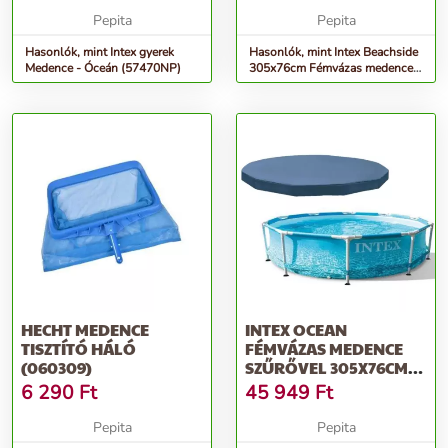
Pepita
Pepita
Hasonlók, mint Intex gyerek
Hasonlók, mint Intex Beachside
Medence - Óceán (57470NP)
305x76cm Fémvázas medence
vízforgatóval (28208NP)
HECHT MEDENCE
INTEX OCEAN
TISZTÍTÓ HÁLÓ
FÉMVÁZAS MEDENCE
(060309)
SZŰRŐVEL 305X76CM
(28208NP) + MEDENC...
6 290
Ft
45 949
Ft
Pepita
Pepita