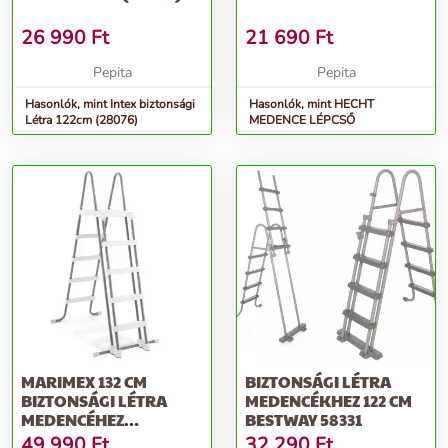
26 990
Ft
21 690
Ft
Pepita
Pepita
Hasonlók, mint Intex biztonsági
Hasonlók, mint HECHT
Létra 122cm (28076)
MEDENCE LÉPCSŐ
MARIMEX 132 CM
BIZTONSÁGI LÉTRA
BIZTONSÁGI LÉTRA
MEDENCÉKHEZ 122 CM
MEDENCÉHEZ
BESTWAY 58331
(10950033)
49 990
Ft
32 290
Ft