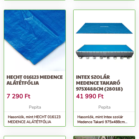
Medence (28206NP)
HECHT 016123 MEDENCE
INTEX SZOLÁR
ALÁTÉTFÓLIA
MEDENCE TAKARÓ
975X488CM (28018)
7 290
Ft
41 990
Ft
Pepita
Pepita
Hasonlók, mint HECHT 016123
Hasonlók, mint Intex szolár
MEDENCE ALÁTÉTFÓLIA
Medence Takaró 975x488cm
(28018)