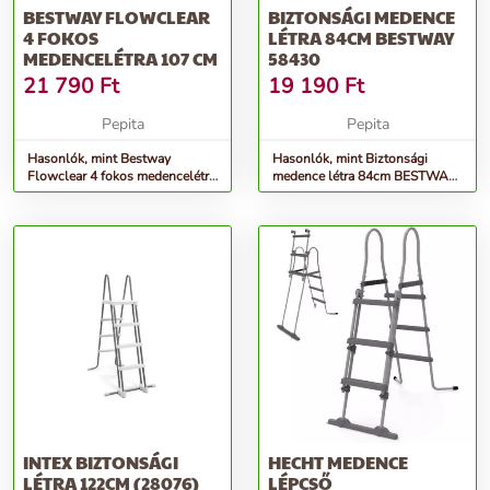
BESTWAY FLOWCLEAR
BIZTONSÁGI MEDENCE
4 FOKOS
LÉTRA 84CM BESTWAY
MEDENCELÉTRA 107 CM
58430
21 790
Ft
19 190
Ft
Pepita
Pepita
Hasonlók, mint Bestway
Hasonlók, mint Biztonsági
Flowclear 4 fokos medencelétra
medence létra 84cm BESTWAY
107 cm
58430
INTEX BIZTONSÁGI
HECHT MEDENCE
LÉTRA 122CM (28076)
LÉPCSŐ