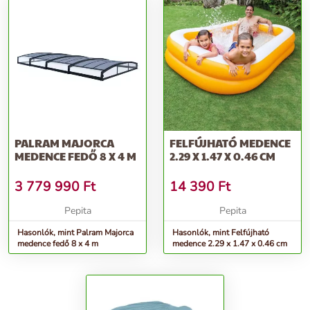
PALRAM MAJORCA
FELFÚJHATÓ MEDENCE
MEDENCE FEDŐ 8 X 4 M
2.29 X 1.47 X 0.46 CM
3 779 990
Ft
14 390
Ft
Pepita
Pepita
Hasonlók, mint Palram Majorca
Hasonlók, mint Felfújható
medence fedő 8 x 4 m
medence 2.29 x 1.47 x 0.46 cm