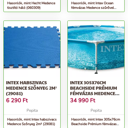
Hasonlók, mint Hecht Medence
Hasonlók, mint Intex Ocean
tisztító háló (060309)
fémvázas Medence szűrővel
305x76cm (28208NP) +
Medenc...
INTEX HABSZIVACS
INTEX 305X76CM
MEDENCE SZŐNYEG 2M²
BEACHSIDE PRÉMIUM
(29081)
FÉMVÁZAS MEDENCE
(28206NP)
6 290
Ft
34 990
Ft
Pepita
Pepita
Hasonlók, mint Intex habszivacs
Hasonlók, mint Intex 305x76cm
Medence Szőnyeg 2m² (29081)
Beachside Prémium fémvázas