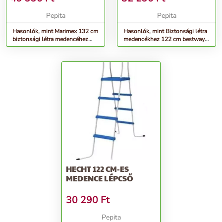
Pepita
Pepita
Hasonlók, mint Marimex 132 cm
Hasonlók, mint Biztonsági létra
biztonsági létra medencéhez
medencékhez 122 cm bestway
(10950033)
58331
HECHT 122 CM-ES
MEDENCE LÉPCSŐ
30 290
Ft
Pepita