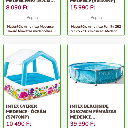
MEDENCÉHEZ 457CM
MEDENCE (56483NP)
(28032)
8 090
Ft
15 990
Ft
Pepita
Pepita
Hasonlók, mint Intex Medence
Hasonlók, mint Intex Family 262
Takaró fémvázas medencéhez
x 175 x 56 cm családi Medence
457cm (28032)
(56483NP)
INTEX GYEREK
INTEX BEACHSIDE
MEDENCE - ÓCEÁN
305X76CM FÉMVÁZAS
(57470NP)
MEDENCE
VÍZFORGATÓVAL
10 490
Ft
39 990
Ft
(28208NP)