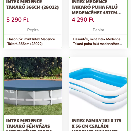
INTEX MEDENCE
INTEX MEDENCE
TAKARÓ 366CM (28022)
TAKARÓ PUHA FALÚ
MEDENCÉHEZ 457CM
(28023)
5 290
Ft
4 290
Ft
Pepita
Pepita
Hasonlók, mint Intex Medence
Hasonlók, mint Intex Medence
Takaró 366cm (28022)
Takaró puha falú medencéhez
457cm (28023)
INTEX MEDENCE
INTEX FAMILY 262 X 175
TAKARÓ FÉMVÁZAS
X 56 CM CSALÁDI